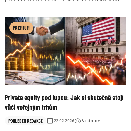
kombinaci daňových úlev, vysoké flexibility a nízkých
nákladů, což z něj - alespoň na papíře - dělá silnou
alternativu k tradičnímu penzijnímu spoření.
PREMIUM
Private equity pod lupou: Jak si skutečně stojí
vůči veřejným trhům
POHLEDEM REDAKCE
23.02.2026
3 minuty