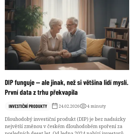
DIP funguje — ale jinak, než si většina lidí myslí.
První data z trhu překvapila
INVESTIČNÍ PRODUKTY
24.02.2026
4 minuty
Dlouhodobý investiční produkt (DIP) je bez nadsázky
největší změnou v českém dlouhodobém spoření za
posledních deset let. Od ledna 2024 nabízí investorům