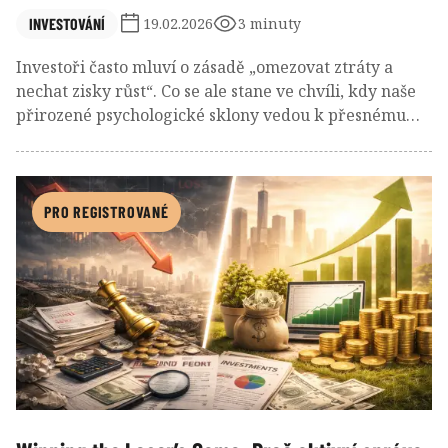
INVESTOVÁNÍ
19.02.2026
3 minuty
Investoři často mluví o zásadě „omezovat ztráty a
nechat zisky růst“. Co se ale stane ve chvíli, kdy naše
přirozené psychologické sklony vedou k přesnému
opaku? V tomto případě se spojují dvě silné
behaviorální tendence: fascinace dramatickými
pohyby cen akcií a zároveň zoufalá touha dostat se po
poklesech zpět „na nulu“.
PRO REGISTROVANÉ