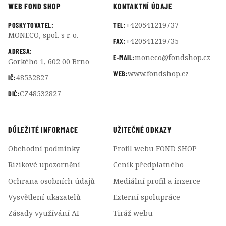
WEB FOND SHOP
KONTAKTNÍ ÚDAJE
+420541219737
POSKYTOVATEL:
TEL:
MONECO, spol. s r. o.
+420541219735
FAX:
ADRESA:
moneco@fondshop.cz
E-MAIL:
Gorkého 1, 602 00 Brno
www.fondshop.cz
WEB:
48532827
IČ:
CZ48532827
DIČ:
DŮLEŽITÉ INFORMACE
UŽITEČNÉ ODKAZY
Obchodní podmínky
Profil webu FOND SHOP
Rizikové upozornění
Ceník předplatného
Ochrana osobních údajů
Mediální profil a inzerce
Vysvětlení ukazatelů
Externí spolupráce
Zásady využívání AI
Tiráž webu