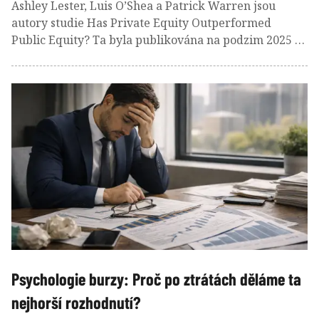
Ashley Lester, Luis O’Shea a Patrick Warren jsou
autory studie Has Private Equity Outperformed
Public Equity? Ta byla publikována na podzim 2025 v
časopise The Journal of Private Markets. Ve své práci
autoři analyzovali výnosy private equity (PE) ve
srovnání s veřejnými akciovými trhy v průběhu
několika desetiletí. K čemu dospěli?
Psychologie burzy: Proč po ztrátách děláme ta
nejhorší rozhodnutí?