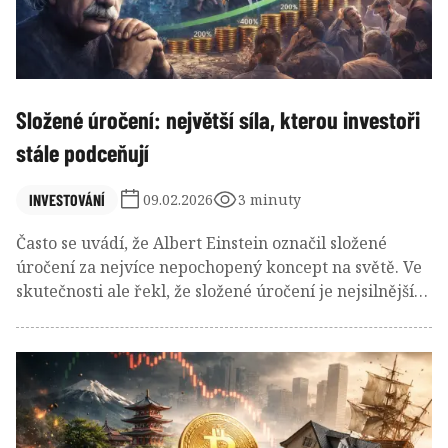
Složené úročení: největší síla, kterou investoři
stále podceňují
INVESTOVÁNÍ
09.02.2026
3 minuty
Často se uvádí, že Albert Einstein označil složené
úročení za nejvíce nepochopený koncept na světě. Ve
skutečnosti ale řekl, že složené úročení je nejsilnější
silou ve vesmíru. Pravdou zároveň zůstává, že drtivá
většina investorů jej nepočítá – a tedy ani nechápe –
správně.