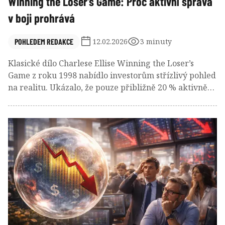
Winning the Loser’s Game: Proč aktivní správa
v boji prohrává
POHLEDEM REDAKCE
12.02.2026
3 minuty
Klasické dílo Charlese Ellise Winning the Loser’s
Game z roku 1998 nabídlo investorům střízlivý pohled
na realitu. Ukázalo, že pouze přibližně 20 % aktivně
spravovaných fondů dokázalo vytvořit statisticky
významnou nadvýkonnost (alfa). A to se bavíme o
výsledcích ještě před zdaněním.