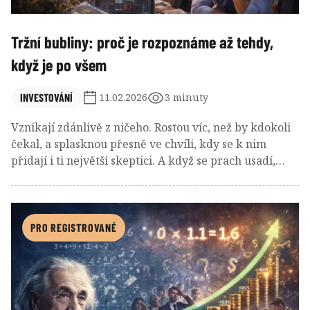
Tržní bubliny: proč je rozpoznáme až tehdy,
když je po všem
INVESTOVÁNÍ
11.02.2026
3 minuty
Vznikají zdánlivě z ničeho. Rostou víc, než by kdokoli
čekal, a splasknou přesně ve chvíli, kdy se k nim
přidají i ti největší skeptici. A když se prach usadí,
začneme je zpětně analyzovat: Viděli jsme varovný
signál? Kdy jsme je měli rozpoznat? A co jsme
přehlédli?
PRO REGISTROVANÉ