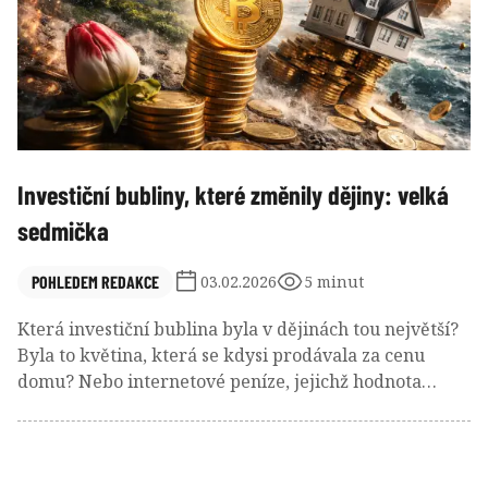
Investiční bubliny, které změnily dějiny: velká
sedmička
POHLEDEM REDAKCE
03.02.2026
5 minut
Která investiční bublina byla v dějinách tou největší?
Byla to květina, která se kdysi prodávala za cenu
domu? Nebo internetové peníze, jejichž hodnota
vzrostla desetinásobně během něco málo přes
jednoho roku? Anebo něco úplně jiného?