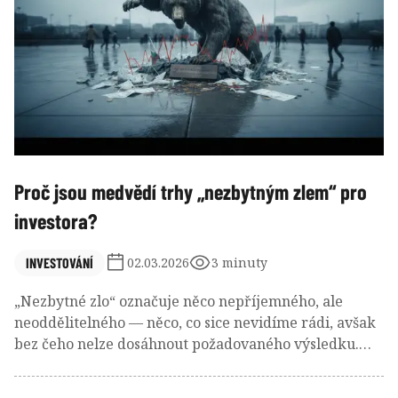
přesvědčení, která se na první pohled zdají logická,
ale nemusejí být podložena daty. Krátkodobá
zkušenost totiž snadno překryje dlouhodobou
historickou realitu.
Proč jsou medvědí trhy „nezbytným zlem“ pro
investora?
INVESTOVÁNÍ
02.03.2026
3 minuty
„Nezbytné zlo“ označuje něco nepříjemného, ale
neoddělitelného — něco, co sice nevidíme rádi, avšak
bez čeho nelze dosáhnout požadovaného výsledku.
Pro investory představují takovou realitu recese a
medvědí trhy.