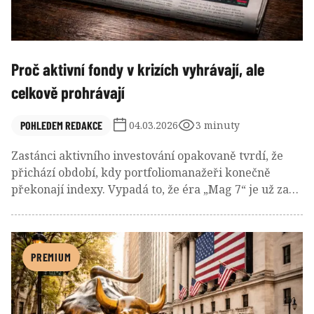
Proč aktivní fondy v krizích vyhrávají, ale
celkově prohrávají
POHLEDEM REDAKCE
04.03.2026
3 minuty
Zastánci aktivního investování opakovaně tvrdí, že
přichází období, kdy portfoliomanažeři konečně
překonají indexy. Vypadá to, že éra „Mag 7“ je už za
námi, a stock pickeři se tak letos mohou předvést ve
velkém stylu. Je však velmi pravděpodobné, že opět
zklamou.
PREMIUM