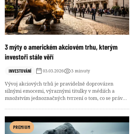
3 mýty o americkém akciovém trhu, kterým
investoři stále věří
INVESTOVÁNÍ
03.03.2026
3 minuty
Vývoj akciových trhů je pravidelně doprovázen
silnými emocemi, výraznými titulky v médiích a
množstvím jednoznačných tvrzení o tom, co se právě
děje. Když trhy rostou, často slýcháme, že jde o
neudržitelnou bublinu. Když naopak klesají, objevují
se předpovědi dlouholeté stagnace a systémového
kolapsu. Investoři si tak přirozeně vytvářejí
PREMIUM