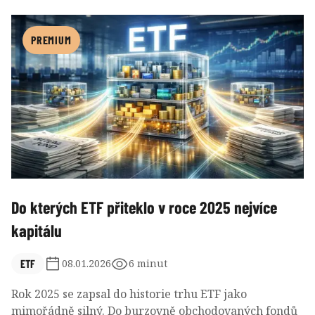
škodlivá. O dlouhodobém úspěchu totiž mnohem více
rozhoduje vývoj celého trhu, výše úspor a disciplína
než snaha porazit trh o několik desetinek procenta
PREMIUM
ročně.
Do kterých ETF přiteklo v roce 2025 nejvíce
kapitálu
ETF
08.01.2026
6 minut
Rok 2025 se zapsal do historie trhu ETF jako
mimořádně silný. Do burzovně obchodovaných fondů