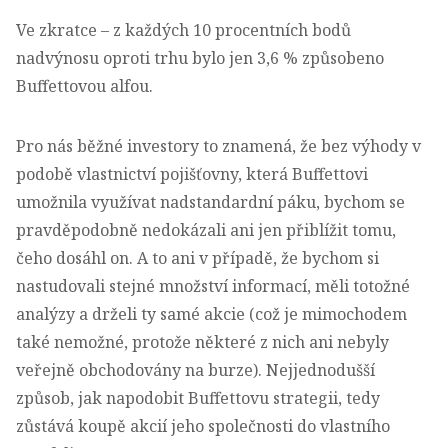
Ve zkratce – z každých 10 procentních bodů
nadvýnosu oproti trhu bylo jen 3,6 % způsobeno
Buffettovou alfou.
Pro nás běžné investory to znamená, že bez výhody v
podobě vlastnictví pojišťovny, která Buffettovi
umožnila využívat nadstandardní páku, bychom se
pravděpodobně nedokázali ani jen přiblížit tomu,
čeho dosáhl on. A to ani v případě, že bychom si
nastudovali stejné množství informací, měli totožné
analýzy a drželi ty samé akcie (což je mimochodem
také nemožné, protože některé z nich ani nebyly
veřejně obchodovány na burze). Nejjednodušší
způsob, jak napodobit Buffettovu strategii, tedy
zůstává koupě akcií jeho společnosti do vlastního