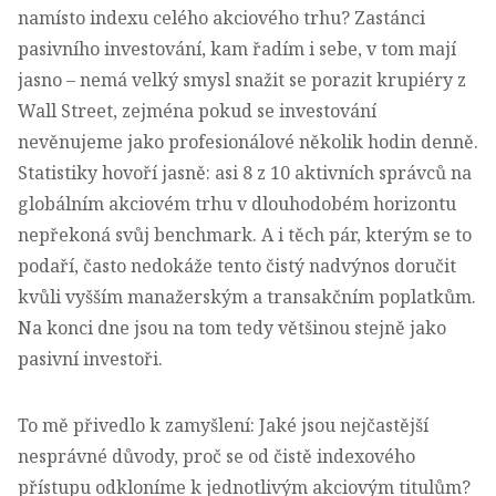
namísto indexu celého akciového trhu? Zastánci
pasivního investování, kam řadím i sebe, v tom mají
jasno – nemá velký smysl snažit se porazit krupiéry z
Wall Street, zejména pokud se investování
nevěnujeme jako profesionálové několik hodin denně.
Statistiky hovoří jasně: asi 8 z 10 aktivních správců na
globálním akciovém trhu v dlouhodobém horizontu
nepřekoná svůj benchmark. A i těch pár, kterým se to
podaří, často nedokáže tento čistý nadvýnos doručit
kvůli vyšším manažerským a transakčním poplatkům.
Na konci dne jsou na tom tedy většinou stejně jako
pasivní investoři.
To mě přivedlo k zamyšlení: Jaké jsou nejčastější
nesprávné důvody, proč se od čistě indexového
přístupu odkloníme k jednotlivým akciovým titulům?