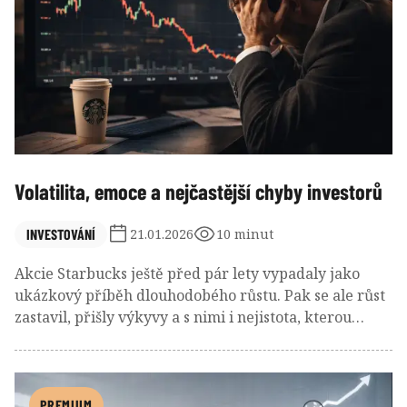
Volatilita, emoce a nejčastější chyby investorů
INVESTOVÁNÍ
21.01.2026
10 minut
Akcie Starbucks ještě před pár lety vypadaly jako
ukázkový příběh dlouhodobého růstu. Pak se ale růst
zastavil, přišly výkyvy a s nimi i nejistota, kterou
dobře zná každý investor. Podíváme se na to, proč se
podobné zvraty na trzích dějí, proč je „pan Trh“ často
maniodepresivní a proč o úspěchu v investování
nakonec nerozhodují odhady ani grafy, ale schopnost
PREMIUM