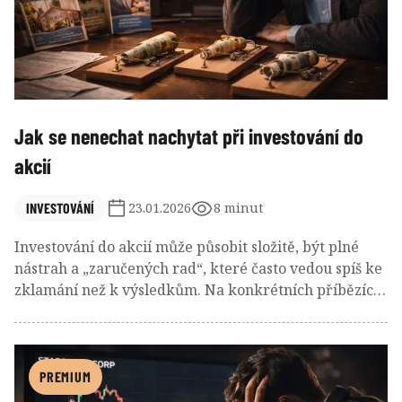
Jak se nenechat nachytat při investování do
akcií
INVESTOVÁNÍ
23.01.2026
8 minut
Investování do akcií může působit složitě, být plné
nástrah a „zaručených rad“, které často vedou spíš ke
zklamání než k výsledkům. Na konkrétních příbězích
a zkušenostech se podíváme na to, proč slavná jména
a líbivé sliby ještě nedělají dobrou investici, jak
snadno výnosy ukrajují poplatky a emoce a proč se
dlouhodobý úspěch v investování většinou rodí z
PREMIUM
jednoduchosti, trpělivosti a dobře nastaveného plánu.