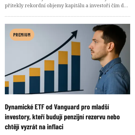
přitekly rekordní objemy kapitálu a investoři čím dál
častěji sahali po jednoduchých a levných řešeních.
Jasně dominovaly ETF na široké akciové indexy.
Přehled dat z USA i Evropy ukazuje, které ETF
dokázaly přilákat nejvíce peněz, proč hrají náklady
PREMIUM
zásadní roli a jaké trendy mohou trh ETF ovlivňovat v
roce 2026.
Dynamické ETF od Vanguard pro mladší
investory, kteří budují penzijní rezervu nebo
chtějí vyzrát na inflaci