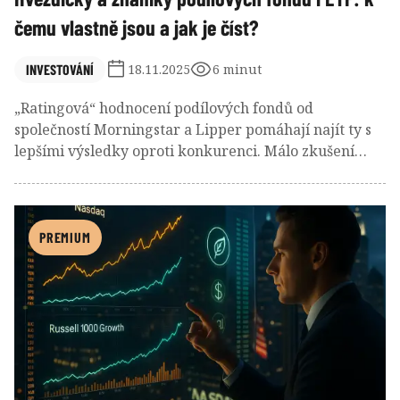
čemu vlastně jsou a jak je číst?
INVESTOVÁNÍ
18.11.2025
6 minut
„Ratingová“ hodnocení podílových fondů od
společností Morningstar a Lipper pomáhají najít ty s
lepšími výsledky oproti konkurenci. Málo zkušení
investoři mohou využít přehledné hvězdičky a
medaile od Morningstar, pokročilí spíše uvítají dílčí
metriky od Lipper, které dovolují identifikovat silné a
slabé stránky jednotlivých fondů. Tyto fondové
PREMIUM
ratingy by ale neměly fungovat jako automatické
doporučení k nákupu nebo prodeji. Obdobné
hodnotící systémy se prosazují také u ETF, kde
zmíněné společnosti kladou větší důraz na často
přehlížené technické a obchodní ukazatele.