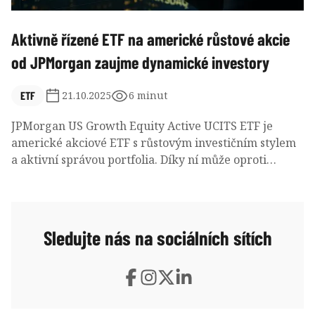
Aktivně řízené ETF na americké růstové akcie
od JPMorgan zaujme dynamické investory
ETF
21.10.2025
6 minut
JPMorgan US Growth Equity Active UCITS ETF je
americké akciové ETF s růstovým investičním stylem
a aktivní správou portfolia. Díky ní může oproti
benchmarku Russell 1000 Growth preferovat
výnosově perspektivní společnosti, které navíc kladou
zvýšený důraz na kritéria udržitelnosti ESG. Většinu
portfolia investuje toto ETF do sektoru informačních
Sledujte nás na sociálních sítích
technologií, ovšem aktuálně nadvažuje finance nebo
cyklickou spotřebu. Za svou krátkou existenci od
ledna 2024 dokázalo držet krok s benchmarkem a
výrazně překonat průměr fondové konkurence.