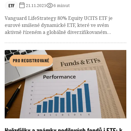
ETF
21.11.2025
6 minut
Vanguard LifeStrategy 80% Equity UCITS ETF je
eurové smíšené dynamické ETF, které ve svém
aktivně řízeném a globálně diverzifikovaném
portfoliu udržuje pevný poměr akciových a
dluhopisových investic 80:20. Tvoří je podkladová
indexová ETF Vanguard s expozicí na vyspělé i
rozvíjející se akciové trhy a trhy bonitních státních i
PRO REGISTROVANÉ
korporátních dluhopisů. Společně s dalšími
profilovými ETF řady Vanguard LifeStrategy, která
sledují neutrální zastoupení akciové složky 60 %, 40 %
a 20 %, zapadá do strategie životního cyklu. Díky
dynamickému profilu dobře poslouží mladším
investorům, jimž zbývá alespoň 10 let do očekávaného
začátku čerpání penzijní rezervy. Za téměř 5letou
historii předvedlo toto ETF skvělé výsledky, když silně
překonalo průměr fondové konkurence.
Hvězdičky a známky podílových fondů i ETF: k