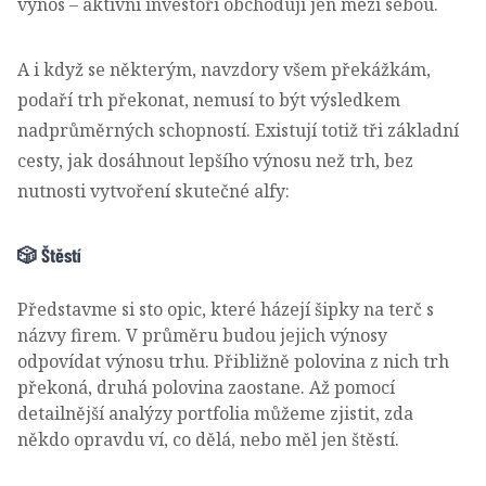
výnos – aktivní investoři obchodují jen mezi sebou.
A i když se některým, navzdory všem překážkám,
podaří trh překonat, nemusí to být výsledkem
nadprůměrných schopností. Existují totiž tři základní
cesty, jak dosáhnout lepšího výnosu než trh, bez
nutnosti vytvoření skutečné alfy:
🎲 Štěstí
Představme si sto opic, které házejí šipky na terč s
názvy firem. V průměru budou jejich výnosy
odpovídat výnosu trhu. Přibližně polovina z nich trh
překoná, druhá polovina zaostane. Až pomocí
detailnější analýzy portfolia můžeme zjistit, zda
někdo opravdu ví, co dělá, nebo měl jen štěstí.