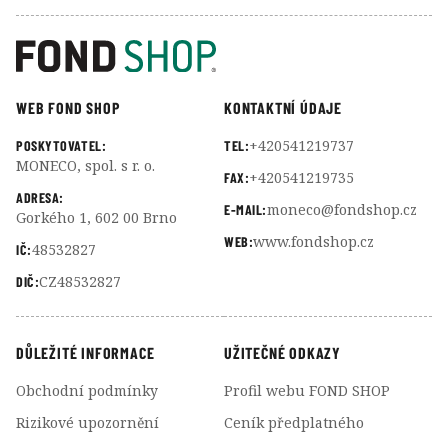
WEB FOND SHOP
KONTAKTNÍ ÚDAJE
+420541219737
POSKYTOVATEL:
TEL:
MONECO, spol. s r. o.
+420541219735
FAX:
ADRESA:
moneco@fondshop.cz
E-MAIL:
Gorkého 1, 602 00 Brno
www.fondshop.cz
WEB:
48532827
IČ:
CZ48532827
DIČ:
DŮLEŽITÉ INFORMACE
UŽITEČNÉ ODKAZY
Obchodní podmínky
Profil webu FOND SHOP
Rizikové upozornění
Ceník předplatného