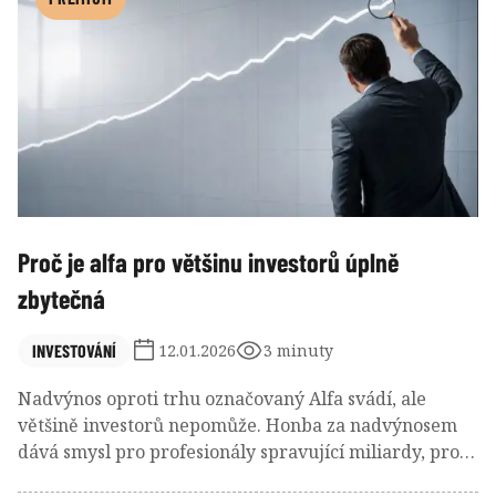
vydržet, držet plán a nenechat se strhnout emocemi.
Proč je alfa pro většinu investorů úplně
zbytečná
INVESTOVÁNÍ
12.01.2026
3 minuty
Nadvýnos oproti trhu označovaný Alfa svádí, ale
většině investorů nepomůže. Honba za nadvýnosem
dává smysl pro profesionály spravující miliardy, pro
běžného investora je však často zbytečná a někdy i