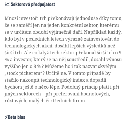
📈 Sektorová předpojatost
Mnozí investoři trh překonávají jednoduše díky tomu,
že se zaměří jen na jeden konkrétní sektor, kterému
se v určitém období výjimečně daří. Například každý,
kdo byl v posledních letech výrazně zainvestován do
technologických akcií, dosáhl lepších výsledků než
širší trh. Ale co když tech sektor překonal širší trh o 9
% a investor, který se na něj soustředil, dosáhl výnosu
vyššího jen o 8 %? Můžeme ho i tak nazvat skvělým
„stock pickerem“? Určitě ne. V tomto případě by
stačilo nakoupit technologický index a dopadli
bychom ještě o něco lépe. Podobný princip platí i při
jiných sektorech – při preferování hodnotových,
růstových, malých či středních firem.
⚡Beta bias