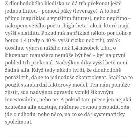
Z dlouhodobého hlediska se dá trh překonat ještě
jednou fintou – pomocí páky (leverage). A to buď
přímo (například s využitím futures), nebo nepřímo –
nákupem většího počtu „high-beta“ akcií, které mají
vyšší volatilitu. Pokud má například někdo portfolio s
betou 1,4 (tedy o 40 % vyšší riziko než trh), avšak
dosáhne výnosu nižšího než 1,4 násobek trhu, o
šikovnosti manažera nemůže být řeč – byť na první
pohled trh překonal. Nadvýkon díky vyšší betě není
žádná alfa. Když tedy někdo tvrdí, že dlouhodobě
poráží trh, dá se to jednoduše zkontrolovat. Stačí na to
použít standardní faktorový model. Ten nám pomůže
zjistit, zda nadvýnos opravdu vznikl šikovným
investováním, nebo ne. A pokud tam přece jen nějaká
skutečná alfa existuje, můžeme rovnou posoudit, zda
jde o náhodu, nebo něco, na co se dá i systematicky
spolehnout.