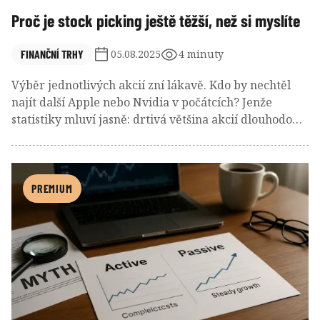
Proč je stock picking ještě těžší, než si myslíte
FINANČNÍ TRHY
05.08.2025
4 minuty
Výběr jednotlivých akcií zní lákavě. Kdo by nechtěl
najít další Apple nebo Nvidia v počátcích? Jenže
statistiky mluví jasně: drtivá většina akcií dlouhodobě
nedokáže překonat trh a většinu zisků tvoří jen
hrstka vítězů. Podívejme se, proč je stock picking
mnohem těžší, než se zdá, a co může běžný investor
udělat pro zvýšení svých šancí na úspěch.
PREMIUM