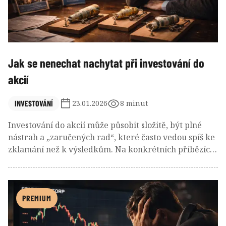
(closet indexing) a připomínají jen dražší kopie svých
pasivních souputníků.
Jak se nenechat nachytat při investování do
akcií
INVESTOVÁNÍ
23.01.2026
8 minut
Investování do akcií může působit složitě, být plné
nástrah a „zaručených rad“, které často vedou spíš ke
zklamání než k výsledkům. Na konkrétních příbězích
a zkušenostech se podíváme na to, proč slavná jména
a líbivé sliby ještě nedělají dobrou investici, jak
snadno výnosy ukrajují poplatky a emoce a proč se
dlouhodobý úspěch v investování většinou rodí z
PREMIUM
jednoduchosti, trpělivosti a dobře nastaveného plánu.