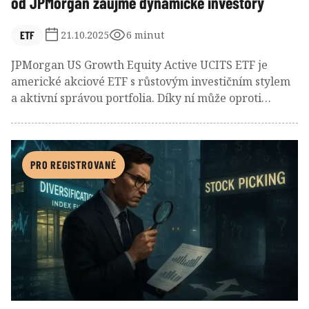
od JPMorgan zaujme dynamické investory
ETF
21.10.2025
6 minut
JPMorgan US Growth Equity Active UCITS ETF je
americké akciové ETF s růstovým investičním stylem
a aktivní správou portfolia. Díky ní může oproti
benchmarku Russell 1000 Growth preferovat
výnosově perspektivní společnosti, které navíc kladou
zvýšený důraz na kritéria udržitelnosti ESG. Většinu
portfolia investuje toto ETF do sektoru informačních
PRO REGISTROVANÉ
technologií, ovšem aktuálně nadvažuje finance nebo
cyklickou spotřebu. Za svou krátkou existenci od
ledna 2024 dokázalo držet krok s benchmarkem a
výrazně překonat průměr fondové konkurence.