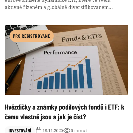
eurové smíšené dynamické ETF, které ve svém
aktivně řízeném a globálně diverzifikovaném
portfoliu udržuje pevný poměr akciových a
dluhopisových investic 80:20. Tvoří je podkladová
indexová ETF Vanguard s expozicí na vyspělé i
rozvíjející se akciové trhy a trhy bonitních státních i
PRO REGISTROVANÉ
korporátních dluhopisů. Společně s dalšími
profilovými ETF řady Vanguard LifeStrategy, která
sledují neutrální zastoupení akciové složky 60 %, 40 %
a 20 %, zapadá do strategie životního cyklu. Díky
dynamickému profilu dobře poslouží mladším
investorům, jimž zbývá alespoň 10 let do očekávaného
začátku čerpání penzijní rezervy. Za téměř 5letou
historii předvedlo toto ETF skvělé výsledky, když silně
překonalo průměr fondové konkurence.
Hvězdičky a známky podílových fondů i ETF: k
čemu vlastně jsou a jak je číst?
INVESTOVÁNÍ
18.11.2025
6 minut