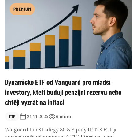
rozhoduje vývoj celého trhu, výše úspor a disciplína
než snaha porazit trh o několik desetinek procenta
PREMIUM
ročně.
Dynamické ETF od Vanguard pro mladší
investory, kteří budují penzijní rezervu nebo
chtějí vyzrát na inflaci
ETF
21.11.2025
6 minut
Vanguard LifeStrategy 80% Equity UCITS ETF je