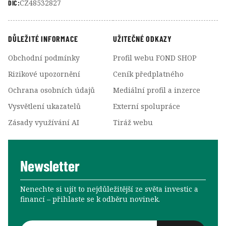
CZ48532827
DIČ:
DŮLEŽITÉ INFORMACE
UŽITEČNÉ ODKAZY
Obchodní podmínky
Profil webu FOND SHOP
Rizikové upozornění
Ceník předplatného
Ochrana osobních údajů
Mediální profil a inzerce
Vysvětlení ukazatelů
Externí spolupráce
Zásady využívání AI
Tiráž webu
Newsletter
Nenechte si ujít to nejdůležitější ze světa investic a
financí –⁠⁠⁠⁠⁠⁠ přihlaste se k odběru novinek.