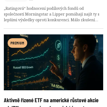
„Ratingová“ hodnocení podílových fondů od
společností Morningstar a Lipper pomáhají najít ty s
lepšími výsledky oproti konkurenci. Málo zkušení
investoři mohou využít přehledné hvězdičky a
medaile od Morningstar, pokročilí spíše uvítají dílčí
metriky od Lipper, které dovolují identifikovat silné a
slabé stránky jednotlivých fondů. Tyto fondové
PREMIUM
ratingy by ale neměly fungovat jako automatické
doporučení k nákupu nebo prodeji. Obdobné
hodnotící systémy se prosazují také u ETF, kde
zmíněné společnosti kladou větší důraz na často
přehlížené technické a obchodní ukazatele.
Aktivně řízené ETF na americké růstové akcie