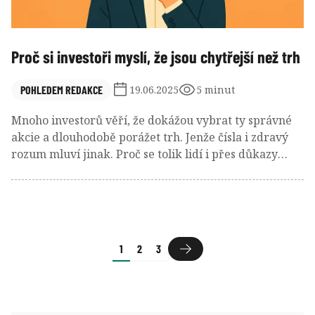
Proč si investoři myslí, že jsou chytřejší než trh
POHLEDEM REDAKCE
19.06.2025
5 minut
Mnoho investorů věří, že dokážou vybrat ty správné
akcie a dlouhodobě porážet trh. Jenže čísla i zdravý
rozum mluví jinak. Proč se tolik lidí i přes důkazy
stále vrhá do výběru jednotlivých titulů místo
jednoduchého a efektivního indexového investování?
Tento text rozebírá tři nejčastější omyly, kvůli kterým
lidé opouštějí pasivní strategii – a často za to platí
horšími výsledky.
1
2
3