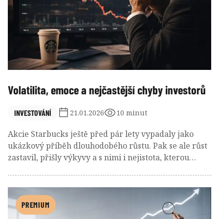
Volatilita, emoce a nejčastější chyby investorů
INVESTOVÁNÍ
21.01.2026
10 minut
Akcie Starbucks ještě před pár lety vypadaly jako
ukázkový příběh dlouhodobého růstu. Pak se ale růst
zastavil, přišly výkyvy a s nimi i nejistota, kterou
dobře zná každý investor. Podíváme se na to, proč se
podobné zvraty na trzích dějí, proč je „pan Trh“ často
maniodepresivní a proč o úspěchu v investování
nakonec nerozhodují odhady ani grafy, ale schopnost
PREMIUM
vydržet, držet plán a nenechat se strhnout emocemi.