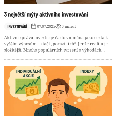
3 největší mýty aktivního investování
INVESTOVÁNÍ
07.07.2025
5 minut
Aktivní správa investic je často vnímána jako cesta k
vyšším výnosům – stačí „porazit trh“. Jenže realita je
složitější. Mnoho populárních tvrzení o výhodách
aktivního investování se při bližším zkoumání
rozpadá. Tento text si posvítí na čtyři nejčastější mýty
a vysvětlí, proč může mít pasivní přístup v
dlouhodobém horizontu navrch.