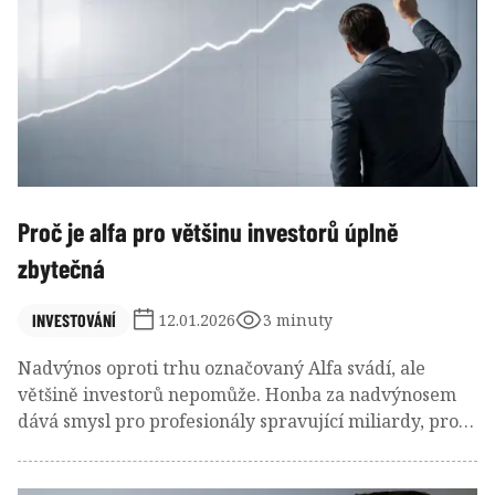
Proč je alfa pro většinu investorů úplně
zbytečná
INVESTOVÁNÍ
12.01.2026
3 minuty
Nadvýnos oproti trhu označovaný Alfa svádí, ale
většině investorů nepomůže. Honba za nadvýnosem
dává smysl pro profesionály spravující miliardy, pro
běžného investora je však často zbytečná a někdy i
škodlivá. O dlouhodobém úspěchu totiž mnohem více