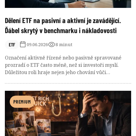
Dělení ETF na pasivní a aktivní je zavádějící.
Ďábel skrytý v benchmarku i nákladovosti
ETF
09.06.2026
8 minut
Označení aktivně řízené nebo pasivně spravované
prozradí o ETF často méně, než si investoři myslí.
Důležitou roli hraje nejen jeho chování vůči
benchmarku měřené výkonnostní odchylkou
(tracking error), ale také konstrukce samotného
benchmarku a nákladovost ETF (TER). Některá
„pasivní“ ETF totiž kopírují aktivně navržené speciální
PREMIUM
indexy se svérázným výběrem cenných papírů,
zatímco jiná „aktivní“ se pro změnu těsně drží svého
benchmarku tak, že nedokážou odůvodnit své vyšší
náklady na správu. Provozují tzv. zastřené indexování