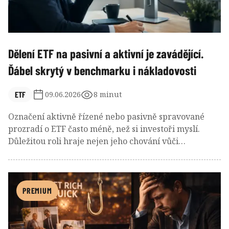
Dělení ETF na pasivní a aktivní je zavádějící.
Ďábel skrytý v benchmarku i nákladovosti
ETF
09.06.2026
8 minut
Označení aktivně řízené nebo pasivně spravované
prozradí o ETF často méně, než si investoři myslí.
Důležitou roli hraje nejen jeho chování vůči
benchmarku měřené výkonnostní odchylkou
(tracking error), ale také konstrukce samotného
benchmarku a nákladovost ETF (TER). Některá
„pasivní“ ETF totiž kopírují aktivně navržené speciální
PREMIUM
indexy se svérázným výběrem cenných papírů,
zatímco jiná „aktivní“ se pro změnu těsně drží svého
benchmarku tak, že nedokážou odůvodnit své vyšší