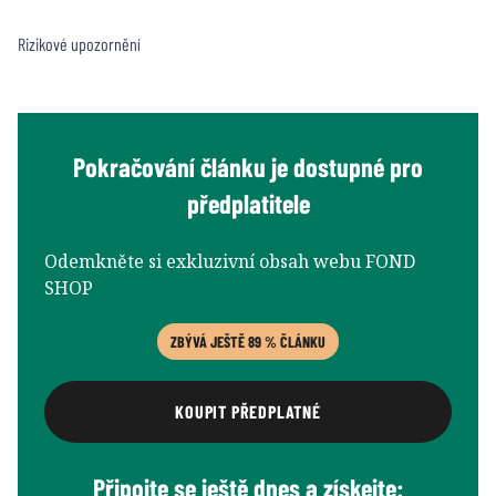
Rizikové upozornění
Pokračování článku je dostupné pro
předplatitele
Odemkněte si exkluzivní obsah webu FOND
SHOP
ZBÝVÁ JEŠTĚ 89 % ČLÁNKU
KOUPIT PŘEDPLATNÉ
Připojte se ještě dnes a získejte: