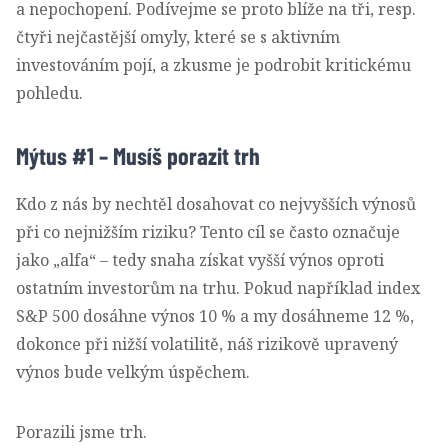
a nepochopení. Podívejme se proto blíže na tři, resp.
čtyři nejčastější omyly, které se s aktivním
investováním pojí, a zkusme je podrobit kritickému
pohledu.
Mýtus #1 – Musíš porazit trh
Kdo z nás by nechtěl dosahovat co nejvyšších výnosů
při co nejnižším riziku? Tento cíl se často označuje
jako „alfa“ – tedy snaha získat vyšší výnos oproti
ostatním investorům na trhu. Pokud například index
S&P 500 dosáhne výnos 10 % a my dosáhneme 12 %,
dokonce při nižší volatilitě, náš rizikově upravený
výnos bude velkým úspěchem.
Porazili jsme trh.