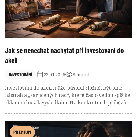
náklady na správu. Provozují tzv. zastřené indexování
(closet indexing) a připomínají jen dražší kopie svých
pasivních souputníků.
Jak se nenechat nachytat při investování do
akcií
INVESTOVÁNÍ
23.01.2026
8 minut
Investování do akcií může působit složitě, být plné
nástrah a „zaručených rad“, které často vedou spíš ke
zklamání než k výsledkům. Na konkrétních příbězích
a zkušenostech se podíváme na to, proč slavná jména
a líbivé sliby ještě nedělají dobrou investici, jak
snadno výnosy ukrajují poplatky a emoce a proč se
dlouhodobý úspěch v investování většinou rodí z
PREMIUM