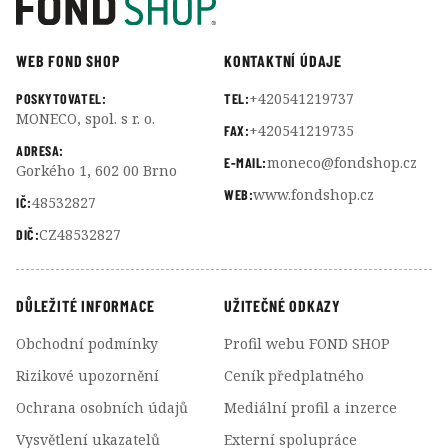
WEB FOND SHOP
KONTAKTNÍ ÚDAJE
+420541219737
POSKYTOVATEL:
TEL:
MONECO, spol. s r. o.
+420541219735
FAX:
ADRESA:
moneco@fondshop.cz
E-MAIL:
Gorkého 1, 602 00 Brno
www.fondshop.cz
WEB:
48532827
IČ:
CZ48532827
DIČ:
DŮLEŽITÉ INFORMACE
UŽITEČNÉ ODKAZY
Obchodní podmínky
Profil webu FOND SHOP
Rizikové upozornění
Ceník předplatného
Ochrana osobních údajů
Mediální profil a inzerce
Vysvětlení ukazatelů
Externí spolupráce