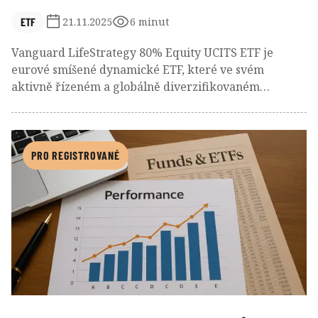
ETF
21.11.2025
6 minut
Vanguard LifeStrategy 80% Equity UCITS ETF je
eurové smíšené dynamické ETF, které ve svém
aktivně řízeném a globálně diverzifikovaném
portfoliu udržuje pevný poměr akciových a
dluhopisových investic 80:20. Tvoří je podkladová
indexová ETF Vanguard s expozicí na vyspělé i
rozvíjející se akciové trhy a trhy bonitních státních i
PRO REGISTROVANÉ
korporátních dluhopisů. Společně s dalšími
profilovými ETF řady Vanguard LifeStrategy, která
sledují neutrální zastoupení akciové složky 60 %, 40 %
a 20 %, zapadá do strategie životního cyklu. Díky
dynamickému profilu dobře poslouží mladším
investorům, jimž zbývá alespoň 10 let do očekávaného
začátku čerpání penzijní rezervy. Za téměř 5letou
historii předvedlo toto ETF skvělé výsledky, když silně
překonalo průměr fondové konkurence.