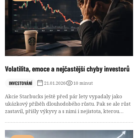
jednoduchosti, trpělivosti a dobře nastaveného plánu.
Volatilita, emoce a nejčastější chyby investorů
INVESTOVÁNÍ
21.01.2026
10 minut
Akcie Starbucks ještě před pár lety vypadaly jako
ukázkový příběh dlouhodobého růstu. Pak se ale růst
zastavil, přišly výkyvy a s nimi i nejistota, kterou
dobře zná každý investor. Podíváme se na to, proč se
podobné zvraty na trzích dějí, proč je „pan Trh“ často
maniodepresivní a proč o úspěchu v investování