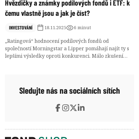
Hvězdičky a známky podílových fondů i ETF: k
čemu vlastně jsou a jak je číst?
INVESTOVÁNÍ
18.11.2025
6 minut
„Ratingová“ hodnocení podílových fondů od
společností Morningstar a Lipper pomáhají najít ty s
lepšími výsledky oproti konkurenci. Málo zkušení
investoři mohou využít přehledné hvězdičky a
medaile od Morningstar, pokročilí spíše uvítají dílčí
metriky od Lipper, které dovolují identifikovat silné a
slabé stránky jednotlivých fondů. Tyto fondové
Sledujte nás na sociálních sítích
ratingy by ale neměly fungovat jako automatické
doporučení k nákupu nebo prodeji. Obdobné
hodnotící systémy se prosazují také u ETF, kde
zmíněné společnosti kladou větší důraz na často
přehlížené technické a obchodní ukazatele.