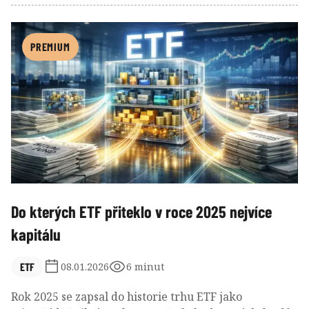
škodlivá. O dlouhodobém úspěchu totiž mnohem více
rozhoduje vývoj celého trhu, výše úspor a disciplína
než snaha porazit trh o několik desetinek procenta
PREMIUM
ročně.
Do kterých ETF přiteklo v roce 2025 nejvíce
kapitálu
ETF
08.01.2026
6 minut
Rok 2025 se zapsal do historie trhu ETF jako