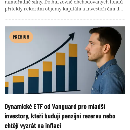
mimořádně silný. Do burzovně obchodovaných fondů
přitekly rekordní objemy kapitálu a investoři čím dál
častěji sahali po jednoduchých a levných řešeních.
Jasně dominovaly ETF na široké akciové indexy.
Přehled dat z USA i Evropy ukazuje, které ETF
dokázaly přilákat nejvíce peněz, proč hrají náklady
PREMIUM
zásadní roli a jaké trendy mohou trh ETF ovlivňovat v
roce 2026.
Dynamické ETF od Vanguard pro mladší
investory, kteří budují penzijní rezervu nebo
chtějí vyzrát na inflaci