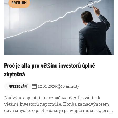
nakonec nerozhodují odhady ani grafy, ale schopnost
PREMIUM
vydržet, držet plán a nenechat se strhnout emocemi.
Proč je alfa pro většinu investorů úplně
zbytečná
INVESTOVÁNÍ
12.01.2026
3 minuty
Nadvýnos oproti trhu označovaný Alfa svádí, ale
většině investorů nepomůže. Honba za nadvýnosem
dává smysl pro profesionály spravující miliardy, pro
běžného investora je však často zbytečná a někdy i