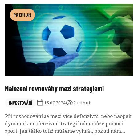
většina investorů stále vnímá ETF jako pasivní a
podílové fondy jako aktivní nástroj, aktivně
PREMIUM
spravovaná ETF tuto hranici stírají. Tento fenomén,
který už v USA nabírá dech, se rychle šíří i po Evropě.
S přibývajícím počtem těchto produktů je jasné, že
aktivně spravovaná ETF jsou tu, aby změnily
dynamiku hry na globálním investičním poli.
Nalezení rovnováhy mezi strategiemi
INVESTOVÁNÍ
15.07.2024
7 minut
Při rozhodování se mezi více defenzivní, nebo naopak
dynamickou ofenzivní strategií nám může pomoci
sport. Jen těžko totiž můžeme vyhrát, pokud nám