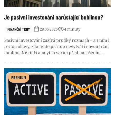
Je pasivní investování narůstající bublinou?
FINANČNÍ TRHY
28.05.2025
4 minuty
Pasivní investování zažívá prudký rozmach – a s ním i
rostou obavy, zda tento přístup nevytváří novou tržní
bublinu. Někteří analytici varují před narušením
cenotvorby a rostoucí neefektivitou trhů. Přesto ale
platí, že bubliny vznikaly dávno před nástupem
indexových fondů a pasivní strategie nejsou tím, co by
destabilizovalo trh jako celek. Naopak – jejich
PREMIUM
rozmach může být i známkou zdravé rovnováhy mezi
různými investičními přístupy.