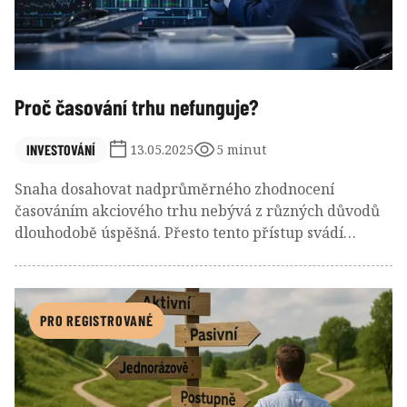
Proč časování trhu nefunguje?
INVESTOVÁNÍ
13.05.2025
5 minut
Snaha dosahovat nadprůměrného zhodnocení
časováním akciového trhu nebývá z různých důvodů
dlouhodobě úspěšná. Přesto tento přístup svádí
mnoho investorů. Na jaká úskalí naráží?
PRO REGISTROVANÉ