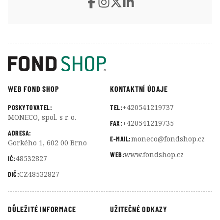
WEB FOND SHOP
KONTAKTNÍ ÚDAJE
+420541219737
POSKYTOVATEL:
TEL:
MONECO, spol. s r. o.
+420541219735
FAX:
ADRESA:
moneco@fondshop.cz
E-MAIL:
Gorkého 1, 602 00 Brno
www.fondshop.cz
WEB:
48532827
IČ:
CZ48532827
DIČ:
DŮLEŽITÉ INFORMACE
UŽITEČNÉ ODKAZY