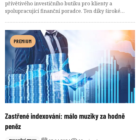
přívětivého investičního butiku pro klienty a
spolupracující finanční poradce. Ten díky široké
informační podpoře a zapojení speciálních aplikací,
které zohledňují i DIP, usnadňuje proces sestavování
klientských portfolií podle sledovaných investičních
cílů.
PREMIUM
Zastřené indexování: málo muziky za hodně
peněz