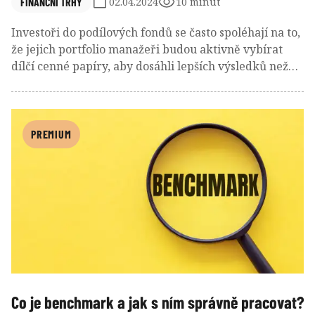
FINANČNÍ TRHY
02.04.2024
10 minut
Investoři do podílových fondů se často spoléhají na to,
že jejich portfolio manažeři budou aktivně vybírat
dílčí cenné papíry, aby dosáhli lepších výsledků než
trh. Existuje však nepříznivý fenomén zvaný zastřené
indexování (closet indexing), které pod rouškou
aktivního řízení ve skutečnosti maskuje pasivní
přístupy ke správě portfolia, ale vybírá za ně vyšší
PREMIUM
manažerský poplatek jako za aktivní řízení. Zvýšenou
kritiku sklízí zastřené indexování zejména u
akciových fondů, kde je asi nejvíce vidět, že nepřináší
optimální výsledky.
Co je benchmark a jak s ním správně pracovat?