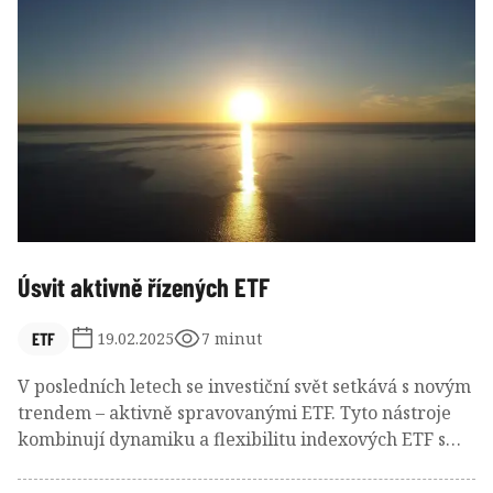
kopírování benchmarkových akciových nebo
dluhopisových indexů vyjadřujících průměrné
chování trhu. Pasivně spravovaná ETF a indexové
podílové fondy totiž vycházejí z pohledu výkonnosti
daleko úspěšněji než jejich aktivně řízení konkurenti.
Podívejme se na tvrdé statistiky.
Úsvit aktivně řízených ETF
ETF
19.02.2025
7 minut
V posledních letech se investiční svět setkává s novým
trendem – aktivně spravovanými ETF. Tyto nástroje
kombinují dynamiku a flexibilitu indexových ETF s
odborným řízením aktivních fondů, čímž podle jejich
zastánců nabízejí to nejlepší z obou světů. Ačkoli