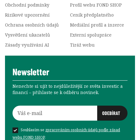
Obchodní podmínky
Profil webu FOND SHOP
Rizikové upozornění
Ceník předplatného
Ochrana osobních údajů
Mediální profil a inzerce
Vysvětlení ukazatelů
Externí spolupráce
Zásady využívání AI
Tiráž webu
Newsletter
Nenechte si ujít to nejdůležitější ze světa investic a
financí –⁠⁠⁠⁠⁠⁠ přihlaste se k odběru novinek.
Souhlasím se
zpracováním osobních údajů podle zásad
webu FOND SHOP
.