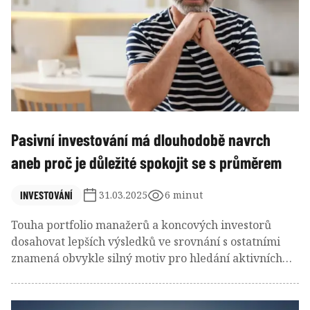
Pasivní investování má dlouhodobě navrch
aneb proč je důležité spokojit se s průměrem
INVESTOVÁNÍ
31.03.2025
6 minut
Touha portfolio manažerů a koncových investorů
dosahovat lepších výsledků ve srovnání s ostatními
znamená obvykle silný motiv pro hledání aktivních
investičních strategií, kterými se snaží překonat trh.
Přesto v posledních 10 až 20 letech výrazně stouplo na
popularitě pasivní investování, založené na slepém