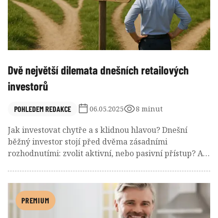
Dvě největší dilemata dnešních retailových
investorů
POHLEDEM REDAKCE
06.05.2025
8 minut
Jak investovat chytře a s klidnou hlavou? Dnešní
běžný investor stojí před dvěma zásadními
rozhodnutími: zvolit aktivní, nebo pasivní přístup? A
investovat větší sumu najednou, nebo ji raději rozložit
v čase? Podívejme se nejen na statistické odpovědi,
ale i behaviorální pohledy, které mohou výrazně
ovlivnit úspěšnost a klid na vaší investorské cestě.
PREMIUM