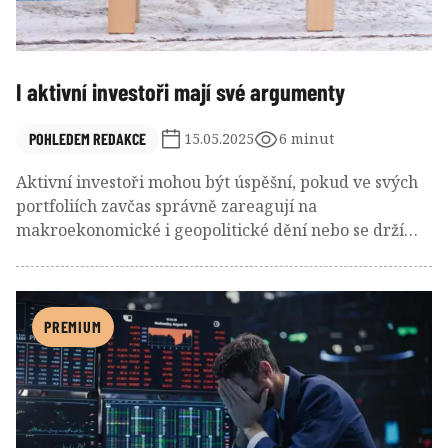
I aktivní investoři mají své argumenty
POHLEDEM REDAKCE
15.05.2025
6 minut
Aktivní investoři mohou být úspěšní, pokud ve svých
portfoliích zavčas správně zareagují na
makroekonomické i geopolitické dění nebo se drží
dlouhodobě odolné strategie přinášející
nadstandardní rizikově vážený výnos. Dosažení
solidní výkonnosti je však bude nejspíš stát více práce
než pasivní investory.
PREMIUM