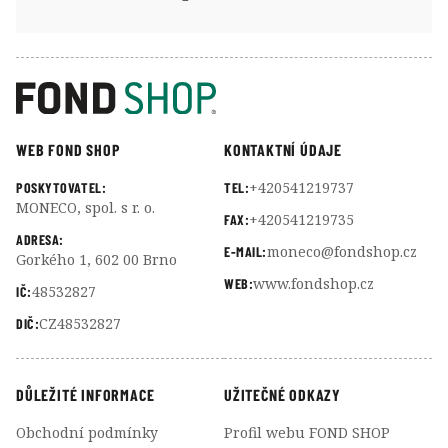
WEB FOND SHOP
KONTAKTNÍ ÚDAJE
+420541219737
POSKYTOVATEL:
TEL:
MONECO, spol. s r. o.
+420541219735
FAX:
ADRESA:
moneco@fondshop.cz
E-MAIL:
Gorkého 1, 602 00 Brno
www.fondshop.cz
WEB:
48532827
IČ:
CZ48532827
DIČ:
DŮLEŽITÉ INFORMACE
UŽITEČNÉ ODKAZY
Obchodní podmínky
Profil webu FOND SHOP