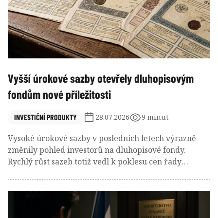
Vyšší úrokové sazby otevřely dluhopisovým
fondům nové příležitosti
INVESTIČNÍ PRODUKTY
28.07.2026
9 minut
Vysoké úrokové sazby v posledních letech výrazně
změnily pohled investorů na dluhopisové fondy.
Rychlý růst sazeb totiž vedl k poklesu cen řady
dluhopisů, což se promítlo i do výkonnosti fondů
zaměřených na tento typ investic. Část investorů
proto přesunula svou pozornost k akciím nebo ke
spořicím účtům, které začaly nabízet zajímavější