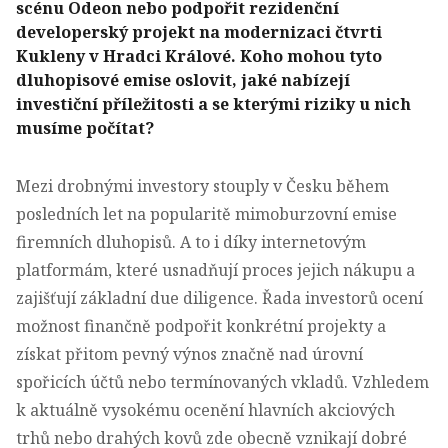
scénu Odeon nebo podpořit rezidenční
developerský projekt na modernizaci čtvrti
Kukleny v Hradci Králové. Koho mohou tyto
dluhopisové emise oslovit, jaké nabízejí
investiční příležitosti a se kterými riziky u nich
musíme počítat?
Mezi drobnými investory stouply v Česku během
posledních let na popularitě mimoburzovní emise
firemních dluhopisů. A to i díky internetovým
platformám, které usnadňují proces jejich nákupu a
zajišťují základní due diligence. Řada investorů ocení
možnost finančně podpořit konkrétní projekty a
získat přitom pevný výnos značně nad úrovní
spořicích účtů nebo termínovaných vkladů. Vzhledem
k aktuálně vysokému ocenění hlavních akciových
trhů nebo drahých kovů zde obecně vznikají dobré