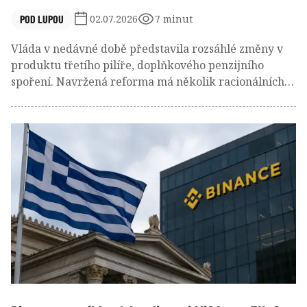
POD LUPOU
02.07.2026
7 minut
Vláda v nedávné době představila rozsáhlé změny v
produktu třetího pilíře, doplňkového penzijního
spoření. Navržená reforma má několik racionálních
cílů: snížit pro klienty složité a obtížně srozumitelné
poplatky, posílit strategii životního cyklu, zvýšit účast
mladších lidí a zlepšit dlouhodobý čistý výnos
penzijních úspor. Tyto cíle jsou legitimní. Nižší
poplatky samy o sobě ale nejsou dostačující kritérium
úspěchu.