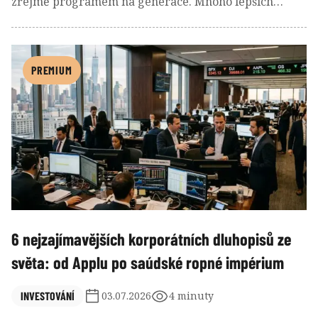
zřejmě programem na generace. Mnoho lepších
receptů než nechat nastupující generaci vyrůstat s
každoročně přicházejícím výpisem vývoje jejího
portfolia asi neexistuje.
PREMIUM
6 nejzajímavějších korporátních dluhopisů ze
světa: od Applu po saúdské ropné impérium
INVESTOVÁNÍ
03.07.2026
4 minuty