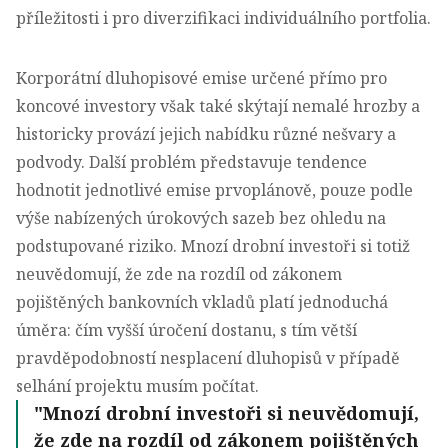
příležitosti i pro diverzifikaci individuálního portfolia.
Korporátní dluhopisové emise určené přímo pro
koncové investory však také skýtají nemalé hrozby a
historicky
provází jejich nabídku různé nešvary a
podvody
. Další problém představuje tendence
hodnotit jednotlivé emise prvoplánově, pouze podle
výše nabízených úrokových sazeb bez ohledu na
podstupované riziko. Mnozí drobní investoři si totiž
neuvědomují, že zde na rozdíl od zákonem
pojištěných bankovních vkladů platí jednoduchá
úměra: čím vyšší úročení dostanu, s tím větší
pravděpodobností nesplacení dluhopisů v případě
selhání projektu musím počítat.
Mnozí drobní investoři si neuvědomují,
že zde na rozdíl od zákonem pojištěných