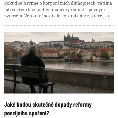
Pokud se bavíme o korporátních dluhopisech, většina
lidí si představí nudný finanční produkt s pevným
výnosem. Ve skutečnosti ale existují emise, které jsou
mezi profesionálními investory téměř legendární.
Některé nabízejí mimořádnou stabilitu, jiné zase
zajímavý poměr výnosu a rizika nebo neobvyklý
příběh.
Jaké budou skutečné dopady reformy
penzijního spoření?