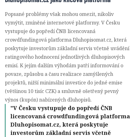
Popsané problémy však mohou omezit, nikoliv
vymýtit, zmíněné internetové platformy. V Česku
vystupuje do popředí ČNB licencovaná
crowdfundingová platforma
Dluhopisomat.cz
, která
poskytuje investorům základní servis včetně uvádění
ratingového hodnocení jednotlivých dluhopisových
emisí. K jejím dalším výhodám patří informování o
povaze, způsobu a času realizace zamýšlených
projektů, nižší minimální investice do jedné emise
(většinou 10 tisíc CZK) a smluvně ošetřený pevný
výnos (kupón) nabízených dluhopisů.
V Česku vystupuje do popředí ČNB
licencovaná crowdfundingová platforma
Dluhopisomat.cz, která poskytuje
investorům základní servis včetně