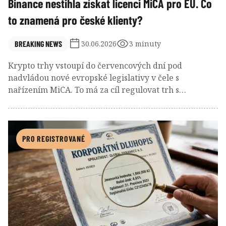
Binance nestihla získat licenci MiCA pro EU. Co
to znamená pro české klienty?
BREAKING NEWS
30.06.2026
3 minuty
Krypto trhy vstoupí do červencových dní pod
nadvládou nové evropské legislativy v čele s
nařízením MiCA. To má za cíl regulovat trh s
kryptoměnami a nastolit jasná pravidla pro všechny
poskytovatele služeb, kteří se chtějí zapojit do dění i
po přechodném období. Binance ale svůj termín
prošvihla a její klienti, včetně těch českých, začínají
PRO REGISTROVANÉ
mít obavy o svůj majetek. Co se ale ve skutečnosti
změní pro české klienty a jejich portfolia?