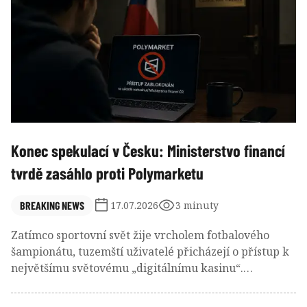
zhodnocení než v předchozích letech.
Konec spekulací v Česku: Ministerstvo financí
tvrdě zasáhlo proti Polymarketu
BREAKING NEWS
17.07.2026
3 minuty
Zatímco sportovní svět žije vrcholem fotbalového
šampionátu, tuzemští uživatelé přicházejí o přístup k
největšímu světovému „digitálnímu kasinu“.
Rozhodnutí ministerstva zní nekompromisně.