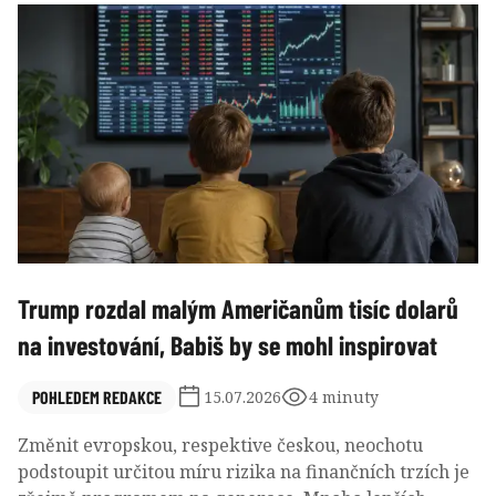
Trump rozdal malým Američanům tisíc dolarů
na investování, Babiš by se mohl inspirovat
POHLEDEM REDAKCE
15.07.2026
4 minuty
Změnit evropskou, respektive českou, neochotu
podstoupit určitou míru rizika na finančních trzích je