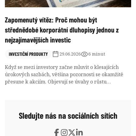
Zapomenutý vítěz: Proč mohou být
střednědobé korporátní dluhopisy jednou z
nejzajímavějších investic
INVESTIČNÍ PRODUKTY
29.06.2026
6 minut
Když se mezi investory začne mluvit o klesajících
úrokových sazbách, většina pozornosti se okamžitě
přesune k akciím. Objevují se úvahy o růstu
technologických firem, oživení realitního trhu nebo
návratu rizikovějších aktiv. Mnohem méně pozornosti
však získává třída aktiv, která historicky na pokles
sazeb reaguje velmi příznivě a přitom nabízí výrazně
Sledujte nás na sociálních sítích
nižší kolísání než akciový trh.