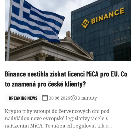
penzijních úspor. Tyto cíle jsou legitimní. Nižší
poplatky samy o sobě ale nejsou dostačující kritérium
úspěchu.
Binance nestihla získat licenci MiCA pro EU. Co
to znamená pro české klienty?
BREAKING NEWS
30.06.2026
3 minuty
Krypto trhy vstoupí do červencových dní pod
nadvládou nové evropské legislativy v čele s
nařízením MiCA. To má za cíl regulovat trh s
kryptoměnami a nastolit jasná pravidla pro všechny