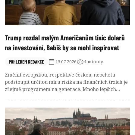
Trump rozdal malým Američanům tisíc dolarů
na investování, Babiš by se mohl inspirovat
POHLEDEM REDAKCE
15.07.2026
4 minuty
Změnit evropskou, respektive českou, neochotu
podstoupit určitou míru rizika na finančních trzích je
zřejmě programem na generace. Mnoho lepších
receptů než nechat nastupující generaci vyrůstat s
každoročně přicházejícím výpisem vývoje jejího
portfolia asi neexistuje.