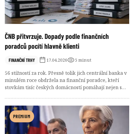
ČNB přitvrzuje. Dopady podle finančních
poradců pocítí hlavně klienti
FINANČNÍ TRHY
17.04.2026
5 minut
56 stížností za rok. Přesně tolik jich centrální banka v
minulém roce obdržela na finanční poradce, kteří
stovkám tisíc českých domácností pomáhají nejen s
bydlením či zajištěním důstojného stáří v důchodu. I
přes zanedbatelné množství problémů se ČNB na
poradce rozhodla tvrdě udeřit. Miliardové ztráty na
neregulovaných dluhopisech však přehlíží.
PREMIUM