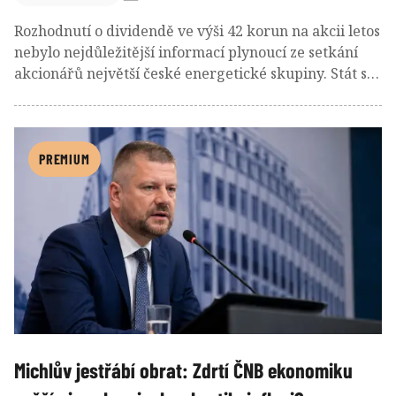
Rozhodnutí o dividendě ve výši 42 korun na akcii letos
nebylo nejdůležitější informací plynoucí ze setkání
akcionářů největší české energetické skupiny. Stát se
jako majoritní vlastník rozhodl firmu dostat pod svou
stoprocentní kontrolu a na pondělní valné hromadě k
tomu realizoval první kroky.
PREMIUM
Michlův jestřábí obrat: Zdrtí ČNB ekonomiku