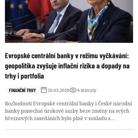
Evropské centrální banky v režimu vyčkávání:
geopolitika zvyšuje inflační rizika a dopady na
trhy i portfolia
FINANČNÍ TRHY
20.03.2026
4 minuty
Rozhodnutí Evropské centrální banky i České národní
banky ponechat úrokové sazby beze změny na svých
březnových zasedáních bylo plně v souladu s
očekáváním finančních trhů. Obě instituce se však
nacházejí v prostředí výrazně zvýšené nejistoty, která