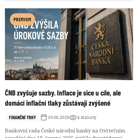
poskytovatele služeb, kteří se chtějí zapojit do dění i
po přechodném období. Binance ale svůj termín
prošvihla a její klienti, včetně těch českých, začínají
PREMIUM
mít obavy o svůj majetek. Co se ale ve skutečnosti
změní pro české klienty a jejich portfolia?
ČNB zvyšuje sazby. Inflace je sice u cíle, ale
domácí inflační tlaky zůstávají zvýšené
FINANČNÍ TRHY
19.06.2026
4 minuty
Bankovní rada České národní banky na čtvrtečním