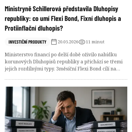
Ministryně Schillerová představila Dluhopisy
republiky: co umí Flexi Bond, Fixní dluhopis a
Protiinflační dluhopis?
INVESTIČNÍ PRODUKTY
20.05.2026
11 minut
Ministerstvo financí po delší době oživilo nabídku
korunových Dluhopisů republiky a přichází se třemi
jejich rozdílnými typy. 3měsíční Flexi Bond cílí na
krátké peníze, Fixní dluhopis poskytuje solidní
úrokovou jistotu na 5 let a rovněž 5letý Protiinflační
dluhopis chrání kupní sílu vložených úspor. Všechny
mají na rozdíl od vkladových účtů osvobozeny
úrokové výnosy od daně z příjmů. Jejich relativní
atraktivnost závisí na budoucím vývoji korunových
úrokových sazeb a tuzemské inflace.