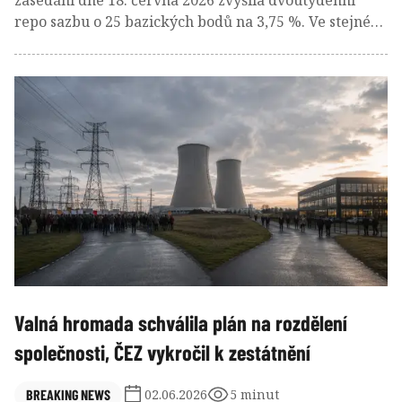
zasedání dne 18. června 2026 zvýšila dvoutýdenní
repo sazbu o 25 bazických bodů na 3,75 %. Ve stejném
rozsahu zvýšila i diskontní sazbu na 2,75 % a
lombardní sazbu na 4,75 %. Tento krok představuje
první zvýšení úrokových sazeb od června 2022 a
zároveň první utažení měnové politiky pod vedením
guvernéra Aleš Michla. Pro zvýšení sazeb hlasovalo
šest členů bankovní rady, jeden člen byl pro
ponechání sazeb beze změny.
Valná hromada schválila plán na rozdělení
společnosti, ČEZ vykročil k zestátnění
BREAKING NEWS
02.06.2026
5 minut