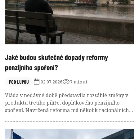
Jaké budou skutečné dopady reformy
penzijního spoření?
POD LUPOU
02.07.2026
7 minut
Vláda v nedávné době představila rozsáhlé změny v
produktu třetího pilíře, doplňkového penzijního
spoření. Navržená reforma má několik racionálních
cílů: snížit pro klienty složité a obtížně srozumitelné
poplatky, posílit strategii životního cyklu, zvýšit účast
mladších lidí a zlepšit dlouhodobý čistý výnos