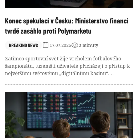
Konec spekulací v Česku: Ministerstvo financí
tvrdě zasáhlo proti Polymarketu
BREAKING NEWS
17.07.2026
3 minuty
Zatímco sportovní svět žije vrcholem fotbalového
šampionátu, tuzemští uživatelé přicházejí o přístup k
největšímu světovému „digitálnímu kasinu“.
Rozhodnutí ministerstva zní nekompromisně.