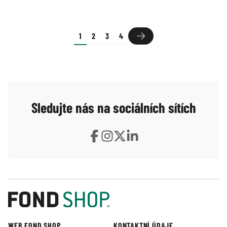
pramení především z eskalujícího geopolitického
konfliktu na Blízkém východě. Tento konflikt již nyní
vede k citelnému růstu cen energií a představuje
1
2
3
4
klíčový faktor, který může v následujících měsících
zásadně ovlivnit inflační dynamiku i ekonomický růst
v Evropě.
Sledujte nás na sociálních sítích
WEB FOND SHOP
KONTAKTNÍ ÚDAJE