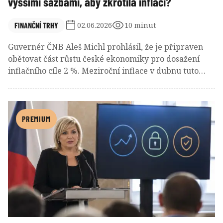
vyššími sazbami, aby zkrotila inflaci?
FINANČNÍ TRHY
02.06.2026
10 minut
Guvernér ČNB Aleš Michl prohlásil, že je připraven
obětovat část růstu české ekonomiky pro dosažení
inflačního cíle 2 %. Meziroční inflace v dubnu tuto
hladinu přeskočila o půl procentního bodu a její
vzestup asi ještě není u konce, když ji tlačí nahoru jak
vnější ropný šok z konfliktu mezi USA a Íránem, tak
domácí faktory v podobě vytrvalého růstu reálných
PREMIUM
mezd a uvolněné rozpočtové politiky nové vlády
premiéra Andreje Babiše. Chystá se ČNB skutečně
letos zvýšit základní úrokovou sazbu na 3,75 % či
dokonce 4,00 % a riskovat tím útlum ekonomiky i
zhoršení vztahů s vládou?