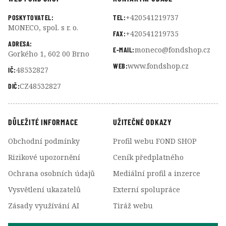
+420541219737
POSKYTOVATEL:
TEL:
MONECO, spol. s r. o.
+420541219735
FAX:
ADRESA:
moneco@fondshop.cz
E-MAIL:
Gorkého 1, 602 00 Brno
www.fondshop.cz
WEB:
48532827
IČ:
CZ48532827
DIČ:
DŮLEŽITÉ INFORMACE
UŽITEČNÉ ODKAZY
Obchodní podmínky
Profil webu FOND SHOP
Rizikové upozornění
Ceník předplatného
Ochrana osobních údajů
Mediální profil a inzerce
Vysvětlení ukazatelů
Externí spolupráce
Zásady využívání AI
Tiráž webu