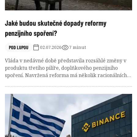
Jaké budou skutečné dopady reformy
penzijního spoření?
POD LUPOU
02.07.2026
7 minut
Vláda v nedávné době představila rozsáhlé změny v
produktu třetího pilíře, doplňkového penzijního
spoření. Navržená reforma má několik racionálních
cílů: snížit pro klienty složité a obtížně srozumitelné
poplatky, posílit strategii životního cyklu, zvýšit účast
mladších lidí a zlepšit dlouhodobý čistý výnos
penzijních úspor. Tyto cíle jsou legitimní. Nižší
poplatky samy o sobě ale nejsou dostačující kritérium
úspěchu.