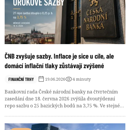
změní pro české klienty a jejich portfolia?
ČNB zvyšuje sazby. Inflace je sice u cíle, ale
domácí inflační tlaky zůstávají zvýšené
FINANČNÍ TRHY
19.06.2026
4 minuty
Bankovní rada České národní banky na čtvrtečním
zasedání dne 18. června 2026 zvýšila dvoutýdenní
repo sazbu o 25 bazických bodů na 3,75 %. Ve stejném
rozsahu zvýšila i diskontní sazbu na 2,75 % a
lombardní sazbu na 4,75 %. Tento krok představuje
první zvýšení úrokových sazeb od června 2022 a