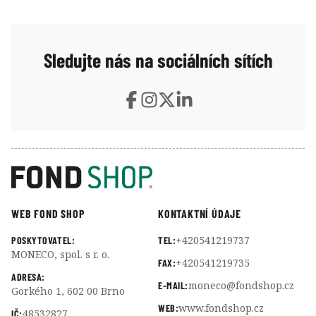
změnu ve výši sazeb za poslední rok a první zvýšení
sazeb za téměř 3 roky. Rozhodnutí bylo jednomyslné,
centrální bankéři dle slov prezidentky Lagarde ani
Sledujte nás na sociálních sítích
jinou možnost nediskutovali. Trhy očekávají další 25
bodové zvýšení sazeb na zářijovém zasedání.
WEB FOND SHOP
KONTAKTNÍ ÚDAJE
+420541219737
POSKYTOVATEL:
TEL:
MONECO, spol. s r. o.
+420541219735
FAX:
ADRESA:
moneco@fondshop.cz
E-MAIL:
Gorkého 1, 602 00 Brno
www.fondshop.cz
WEB:
48532827
IČ: