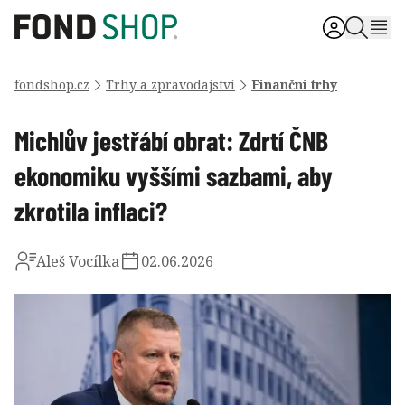
fondshop.cz
Trhy a zpravodajství
Finanční trhy
Michlův jestřábí obrat: Zdrtí ČNB
ekonomiku vyššími sazbami, aby
zkrotila inflaci?
Aleš Vocílka
02.06.2026