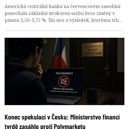
Americká centrální banka na červencovém zasedání
ponechala základní úrokovou sazbu beze změny v
pásmu 3,50–3,75 %. Šlo sice o výsledek, kterému trh
před jednáním přisuzoval přibližně 70%
pravděpodobnost, tentokrát však rozhodnutí zdaleka
nepůsobilo jako předem daná formalita. Investoři
současně oceňovali nezanedbatelnou možnost zvýšení
sazeb a do jednání vstupovali s mírou nejistoty, která
byla v posledních letech před zasedáními Fedu spíše
výjimečná.
Konec spekulací v Česku: Ministerstvo financí
tvrdě zasáhlo proti Polymarketu