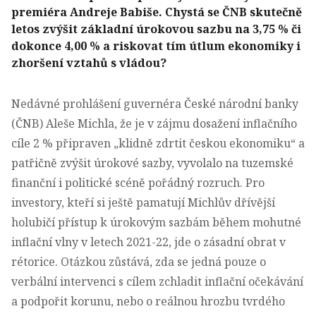
premiéra Andreje Babiše. Chystá se ČNB skutečně
letos zvýšit základní úrokovou sazbu na 3,75 % či
dokonce 4,00 % a riskovat tím útlum ekonomiky i
zhoršení vztahů s vládou?
Nedávné prohlášení guvernéra České národní banky
(ČNB) Aleše Michla, že je v zájmu dosažení inflačního
cíle 2 % připraven „klidně zdrtit českou ekonomiku“ a
patřičně zvýšit úrokové sazby, vyvolalo na tuzemské
finanční i politické scéně pořádný rozruch. Pro
investory, kteří si ještě pamatují Michlův dřívější
holubičí přístup k úrokovým sazbám během mohutné
inflační vlny v letech 2021-22, jde o zásadní obrat v
rétorice. Otázkou zůstává, zda se jedná pouze o
verbální intervenci s cílem zchladit inflační očekávání
a podpořit korunu, nebo o reálnou hrozbu tvrdého