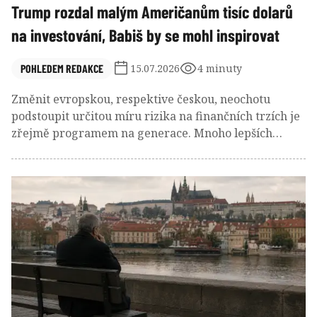
Trump rozdal malým Američanům tisíc dolarů
na investování, Babiš by se mohl inspirovat
POHLEDEM REDAKCE
15.07.2026
4 minuty
Změnit evropskou, respektive českou, neochotu
podstoupit určitou míru rizika na finančních trzích je
zřejmě programem na generace. Mnoho lepších
receptů než nechat nastupující generaci vyrůstat s
každoročně přicházejícím výpisem vývoje jejího
portfolia asi neexistuje.