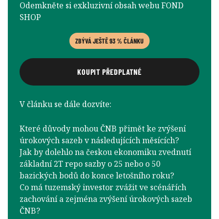
Odemkněte si exkluzivní obsah webu FOND
SHOP
ZBÝVÁ JEŠTĚ 93 % ČLÁNKU
KOUPIT PŘEDPLATNÉ
V článku se dále dozvíte:
Které důvody mohou ČNB přimět ke zvýšení
úrokových sazeb v následujících měsících?
Jak by dolehlo na českou ekonomiku zvednutí
základní 2T repo sazby o 25 nebo o 50
bazických bodů do konce letošního roku?
Co má tuzemský investor zvážit ve scénářích
zachování a zejména zvýšení úrokových sazeb
ČNB?