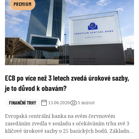
zároveň první utažení měnové politiky pod vedením
PREMIUM
guvernéra Aleš Michla. Pro zvýšení sazeb hlasovalo
šest členů bankovní rady, jeden člen byl pro
ponechání sazeb beze změny.
ECB po více než 3 letech zvedá úrokové sazby,
je to důvod k obavám?
FINANČNÍ TRHY
15.06.2026
5 minut
Evropská centrální banka na svém červnovém
zasedáním zvedla v souladu s očekáváním trhu své 3
klíčové úrokové sazby o 25 bazických bodů. Základní
úroková sazba tak nově činí 2.25 %. Jedná se o první