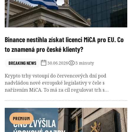
Binance nestihla získat licenci MiCA pro EU. Co
to znamená pro české klienty?
BREAKING NEWS
30.06.2026
3 minuty
Krypto trhy vstoupí do červencových dní pod
nadvládou nové evropské legislativy v čele s
nařízením MiCA. To má za cíl regulovat trh s
kryptoměnami a nastolit jasná pravidla pro všechny
poskytovatele služeb, kteří se chtějí zapojit do dění i
po přechodném období. Binance ale svůj termín
prošvihla a její klienti, včetně těch českých, začínají
PREMIUM
mít obavy o svůj majetek. Co se ale ve skutečnosti