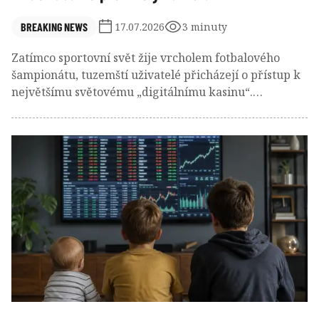
BREAKING NEWS
17.07.2026
3 minuty
Zatímco sportovní svět žije vrcholem fotbalového
šampionátu, tuzemští uživatelé přicházejí o přístup k
největšímu světovému „digitálnímu kasinu“.
Rozhodnutí ministerstva zní nekompromisně.