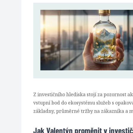
Z investičního hlediska stojí za pozornost a
vstupní bod do ekosystému služeb s opakova
základny, průměrné tržby na zákazníka a m
Jak Valentýn proměnit v investičn