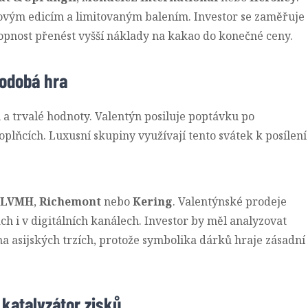
vým edicím a limitovaným balením. Investor se zaměřuje
opnost přenést vyšší náklady na kakao do konečné ceny.
hodobá hra
 a trvalé hodnoty. Valentýn posiluje poptávku po
plňcích. Luxusní skupiny využívají tento svátek k posílení
LVMH
,
Richemont
nebo
Kering
. Valentýnské prodeje
h i v digitálních kanálech. Investor by měl analyzovat
a asijských trzích, protože symbolika dárků hraje zásadní
 katalyzátor zisků