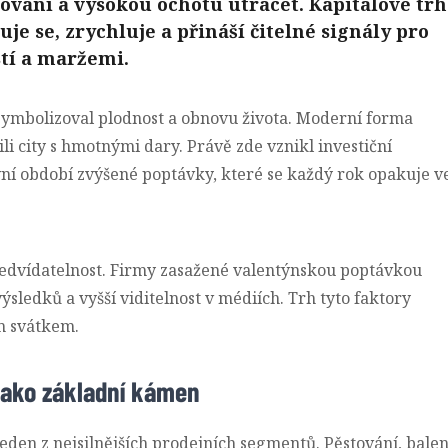
ování a vysokou ochotu utrácet. Kapitálové tr
uje se, zrychluje a přináší čitelné signály pro
stí a maržemi.
symbolizoval plodnost a obnovu života. Moderní forma
ili city s hmotnými dary. Právě zde vznikl investiční
ivní období zvýšené poptávky, které se každý rok opakuje v
ředvídatelnost. Firmy zasažené valentýnskou poptávkou
ýsledků a vyšší viditelnost v médiích. Trh tyto faktory
m svátkem.
 jako základní kámen
eden z nejsilnějších prodejních segmentů. Pěstování, balen