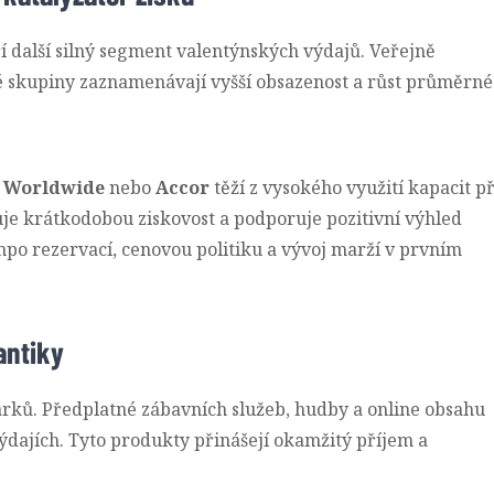
 další silný segment valentýnských výdajů. Veřejně
é skupiny zaznamenávají vyšší obsazenost a růst průměrné
n Worldwide
nebo
Accor
těží z vysokého využití kapacit př
uje krátkodobou ziskovost a podporuje pozitivní výhled
po rezervací, cenovou politiku a vývoj marží v prvním
antiky
dárků. Předplatné zábavních služeb, hudby a online obsahu
dajích. Tyto produkty přinášejí okamžitý příjem a