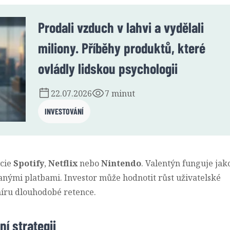
Prodali vzduch v lahvi a vydělali
miliony. Příběhy produktů, které
ovládly lidskou psychologii
22.07.2026
7 minut
INVESTOVÁNÍ
kcie
Spotify
,
Netflix
nebo
Nintendo
. Valentýn funguje jak
nými platbami. Investor může hodnotit růst uživatelské
íru dlouhodobé retence.
í strategii