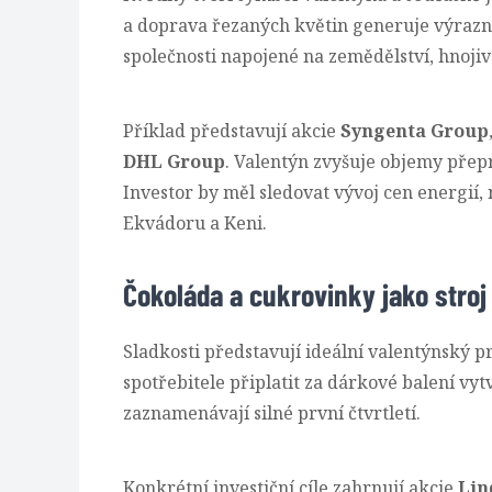
a doprava řezaných květin generuje výrazn
společnosti napojené na zemědělství, hnojiva
Příklad představují akcie
Syngenta Group
DHL Group
. Valentýn zvyšuje objemy přepr
Investor by měl sledovat vývoj cen energií,
Ekvádoru a Keni.
Čokoláda a cukrovinky jako stroj
Sladkosti představují ideální valentýnský p
spotřebitele připlatit za dárkové balení vy
zaznamenávají silné první čtvrtletí.
Konkrétní investiční cíle zahrnují akcie
Lin