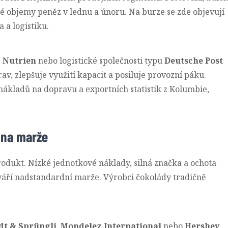
é objemy peněz v lednu a únoru. Na burze se zde objevují
 a logistiku.
,
Nutrien
nebo logistické společnosti typu
Deutsche Post
av, zlepšuje využití kapacit a posiluje provozní páku.
 nákladů na dopravu a exportních statistik z Kolumbie,
 na marže
rodukt. Nízké jednotkové náklady, silná značka a ochota
tváří nadstandardní marže. Výrobci čokolády tradičně
dt & Sprüngli
,
Mondelez International
nebo
Hershey
.