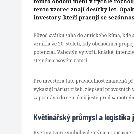
tomto období mění v rychlé rozhod
tento vzorec znají desítky let. Opak
investory, kteří pracují se sezónno
Původ svátku sahá do antického Říma, kde 
vznikla ve 20. století, kdy obchodníci propoj
potenciál. Valentýn vytvořil krátké, intenz
stejném časovém rámci.
Pro investora tato pravidelnost znamená p
vykazují nárůst tržeb, zlepšení provozních v
započítává do cen akcií ještě před samotný
Květinářský průmysl a logistika
Květiny tvoří symbol Valentýna a současně j