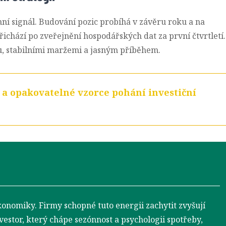
ní signál. Budování pozic probíhá v závěru roku a na
ichází po zveřejnění hospodářských dat za první čtvrtletí.
ou, stabilními maržemi a jasným příběhem.
 a opakovatelné vzorce pohání investiční
onomiky. Firmy schopné tuto energii zachytit zvyšují
nvestor, který chápe sezónnost a psychologii spotřeby,