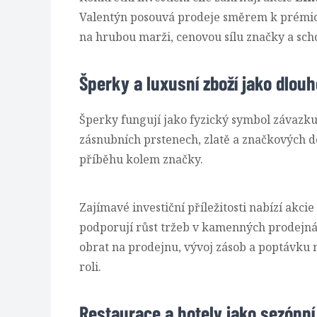
Valentýn posouvá prodeje směrem k prémio
na hrubou marži, cenovou sílu značky a sch
Šperky a luxusní zboží jako dlou
Šperky fungují jako fyzický symbol závazku
zásnubních prstenech, zlatě a značkových do
příběhu kolem značky.
Zajímavé investiční příležitosti nabízí akcie
podporují růst tržeb v kamenných prodejnác
obrat na prodejnu, vývoj zásob a poptávku n
roli.
Restaurace a hotely jako sezónní