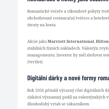
Romantické večeře a víkendové pobyty tvoří
obchodované restaurační řetězce a hotelov
útraty na hosta.
Akcie jako
Marriott International
,
Hilto
stabilních fixních nákladech. Valentýn zvyš
managementu. Investor by měl sledovat tem
čtvrtletí.
Digitální dárky a nové formy rom
Rok 2026 přináší výrazný růst digitálních 
získává významný podíl na valentýnských vý
dlouhodobý vztah se zákazníkem.