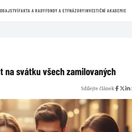
VODAJSTVÍ
FAKTA A RADY
FONDY A ETF
NÁZORY
INVESTIČNÍ AKADEMIE
at na svátku všech zamilovaných
Sdílejte článek