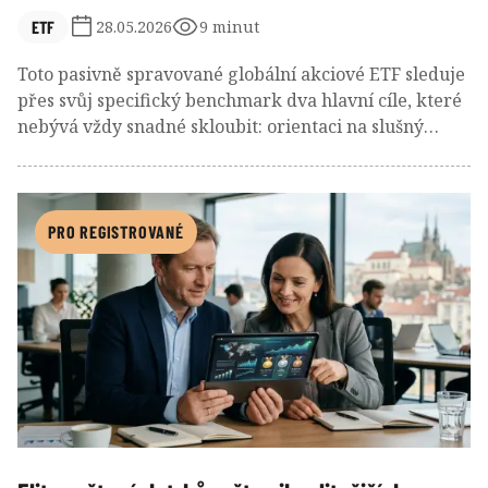
ETF
28.05.2026
9 minut
Toto pasivně spravované globální akciové ETF sleduje
přes svůj specifický benchmark dva hlavní cíle, které
nebývá vždy snadné skloubit: orientaci na slušný
dividendový výnos a investování do kvalitních,
finančně zdravých firem. V rámci vyspělých trhů
nabízí širokou diverzifikaci portfolia i podobné
zastoupení hlavních regionů a sektorů jako základní
PRO REGISTROVANÉ
globální akciové indexy typu MSCI World. Tím se
odlišuje od většiny ostatních dividendových strategií.
Za posledních 5 let přineslo solidní rizikově vážený
výnos a výrazně překonalo průměr fondové
konkurence.