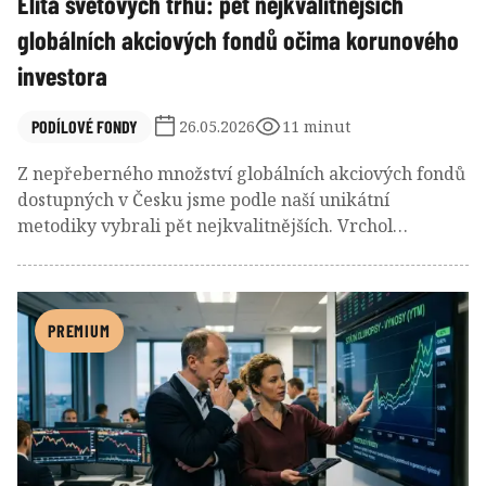
Elita světových trhů: pět nejkvalitnějších
globálních akciových fondů očima korunového
investora
PODÍLOVÉ FONDY
26.05.2026
11 minut
Z nepřeberného množství globálních akciových fondů
dostupných v Česku jsme podle naší unikátní
metodiky vybrali pět nejkvalitnějších. Vrchol
žebříčku obsadily se zlatou a stříbrnou medailí dva
aktivně řízené fondy skupiny Amundi zaměřené na
stabilní dividendové tituly, které zaznamenaly
nadstandardní zhodnocení v poměru k
PREMIUM
podstupovanému riziku. Bronzovou medaili získalo
pasivní indexové řešení společnosti Fidelity díky
bezkonkurenčně nízké nákladovosti a silnému růstu
taženému technologickým sektorem. Uspěla i
disciplinovaná aktivní strategie společnosti Allianz,
kombinující různé investiční styly pod jednou