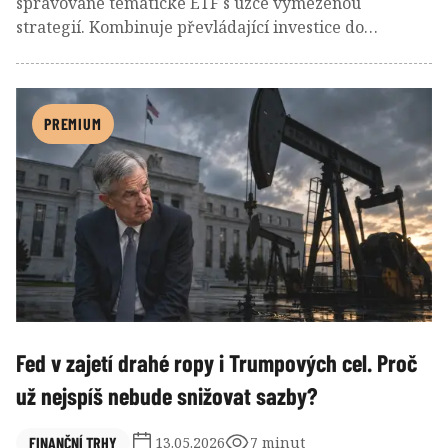
spravované tematické ETF s úzce vymezenou
strategií. Kombinuje převládající investice do
globálních akcií těžařů uranu s doplňkovým držením
této fyzické komodity. Aktuálně profituje z
celosvětového oživení zájmu o jadernou energii díky
zesílené snaze řady zemí starat se o svou
PREMIUM
energetickou bezpečnost. Tyto charakteristiky z něj
dělají unikátní produkt s výrazným potenciálem
růstu, ale i vysokou volatilitou kvůli sektorově značně
koncentrovanému portfoliu nebo měnovému riziku.
Fed v zajetí drahé ropy i Trumpových cel. Proč
už nejspíš nebude snižovat sazby?
FINANČNÍ TRHY
13.05.2026
7 minut