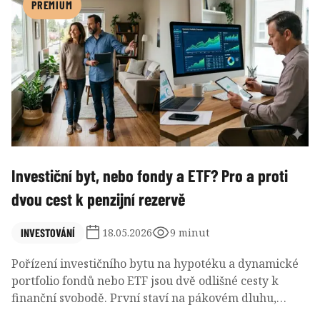
mají na rozdíl od vkladových účtů osvobozeny
PREMIUM
úrokové výnosy od daně z příjmů. Jejich relativní
atraktivnost závisí na budoucím vývoji korunových
úrokových sazeb a tuzemské inflace.
Investiční byt, nebo fondy a ETF? Pro a proti
dvou cest k penzijní rezervě
INVESTOVÁNÍ
18.05.2026
9 minut
Pořízení investičního bytu na hypotéku a dynamické
portfolio fondů nebo ETF jsou dvě odlišné cesty k
finanční svobodě. První staví na pákovém dluhu,
správě rezidenční nemovitosti a práci s nájemníky,