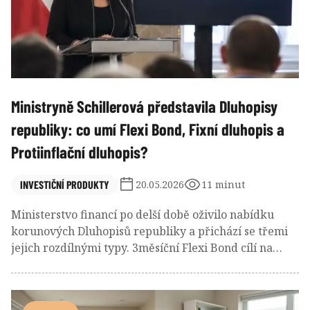
propad hlavních akciových indexů.
Ministryně Schillerová představila Dluhopisy
republiky: co umí Flexi Bond, Fixní dluhopis a
Protiinflační dluhopis?
INVESTIČNÍ PRODUKTY
20.05.2026
11 minut
Ministerstvo financí po delší době oživilo nabídku
korunových Dluhopisů republiky a přichází se třemi
jejich rozdílnými typy. 3měsíční Flexi Bond cílí na
krátké peníze, Fixní dluhopis poskytuje solidní
úrokovou jistotu na 5 let a rovněž 5letý Protiinflační
dluhopis chrání kupní sílu vložených úspor. Všechny