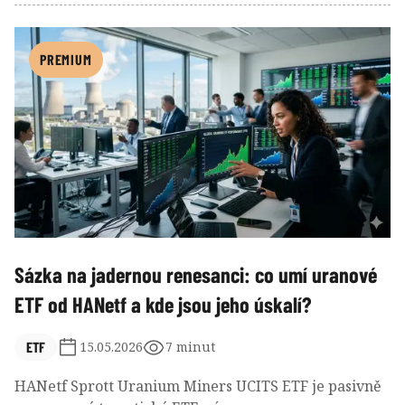
druhá na diverzifikaci, analýze investičních
příležitostí a vyhodnocování tržní, ekonomické i
geopolitické situace. Každá z obou samostatných cest
PREMIUM
má jiné náklady, rizika i psychologické nároky.
Rozhodnutí, kterou zvolit, by měl investor učinit podle
toho, zda chce být spíše pronajímatelem, nebo
portfolio manažerem vlastních peněz.
Sázka na jadernou renesanci: co umí uranové
ETF od HANetf a kde jsou jeho úskalí?
ETF
15.05.2026
7 minut
HANetf Sprott Uranium Miners UCITS ETF je pasivně