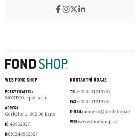
WEB FOND SHOP
KONTAKTNÍ ÚDAJE
+420541219737
POSKYTOVATEL:
TEL:
MONECO, spol. s r. o.
+420541219735
FAX:
ADRESA:
moneco@fondshop.cz
E-MAIL:
Gorkého 1, 602 00 Brno
www.fondshop.cz
WEB:
48532827
IČ:
CZ48532827
DIČ: