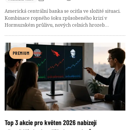
Americká centrální banka se ocitla ve složité situaci.
Kombinace ropného šoku způsobeného krizí v
Hormuzském průlivu, nových celních hrozeb
Trumpovy administrativy a střídání šéfa Rady
guvernérů vytváří pro investory nejisté prostředí.
Inflace v USA stále není pod kontrolou a Fed si při
význačně kladném růstu ekonomiky nemůže dovolit
PREMIUM
rychlé uvolnění měnové politiky, na které naléhal
prezident Donald Trump. Pravděpodobně tak k jeho
nelibosti odloží dříve diskutované snižování
úrokových sazeb.
Top 3 akcie pro květen 2026 nabízejí