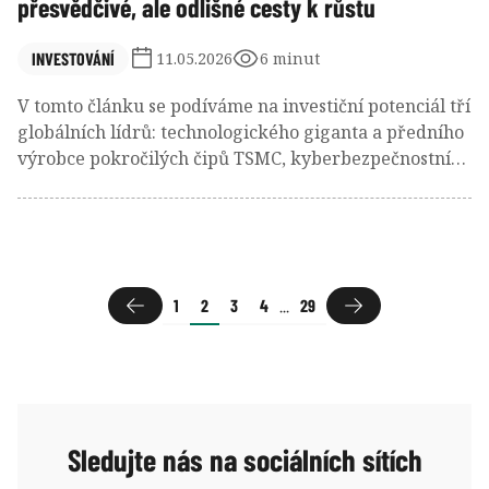
přesvědčivé, ale odlišné cesty k růstu
INVESTOVÁNÍ
11.05.2026
6 minut
V tomto článku se podíváme na investiční potenciál tří
globálních lídrů: technologického giganta a předního
výrobce pokročilých čipů TSMC, kyberbezpečnostní
firmy CrowdStrike a diverzifikovaného finančního
holdingu Berkshire Hathaway. Zatímco TSMC těží z
nezastavitelného rozmachu umělé inteligence a
CrowdStrike z kritické potřeby digitální ochrany,
Berkshire Hathaway se spoléhá na široce rozkročený
1
2
3
4
...
29
byznys i mimořádnou finanční sílu díky rekordní
hotovosti. Akcie těchto společností mají pochopitelně i
svá rizika. Důležitými faktory pro jejich výkonnost v
příštích letech budou geopolitická situace,
technologický pokrok a schopnost managementu
zvládat krizové situace.
Sledujte nás na sociálních sítích