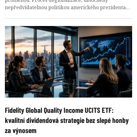
proměnou. Proces deglobalizace, umocněný
nepředvídatelnou politikou amerického prezidenta
Donalda Trumpa a geopolitickými konflikty, znamená
nová makroekonomická i bezpečnostní rizika. Na
finanční trhy vnáší toto dění volatilní prostředí a
narušuje tradiční vazby mezi hlavními třídami aktiv.
Výsledkem dnešní nejistoty západního světa jsou
zvýšené dluhopisové výnosy, prudší pohyby měn i
komodit a menší spolehlivost tradičních bezpečných
přístavů. Současně však rychlý nástup generativní
umělé inteligence tlumí významnou část těchto rizik
podstatným zlepšením produktivity. Jak se má
investor zachovat?
Fidelity Global Quality Income UCITS ETF:
kvalitní dividendová strategie bez slepé honby
za výnosem