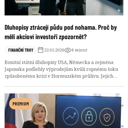
střechou.
Dluhopisy ztrácejí půdu pod nohama. Proč by
měli akcioví investoři zpozornět?
FINANČNÍ TRHY
22.05.2026
8 minut
Bonitní státní dluhopisy USA, Německa a zejména
Japonska podlehly výprodejům kvůli ropnému šoku
způsobenému krizí v Hormuzském průlivu. Jejich
výnosy do splatnosti rostou, ceny klesají a trh se bojí,
že drahé energie a geopolitické napětí vyvolají novou
inflační vlnu. Pro akcie to na základě historických
zkušeností znamená vyšší tlak na valuační násobky,
PREMIUM
hlavně u sektorů citlivých na úrokové sazby. Proti
tomu však dnes stojí silná firemní ziskovost, která
brání, aby zmíněné negativní faktory spustily citelný