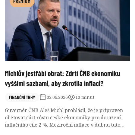
PREMIUM
Michlův jestřábí obrat: Zdrtí ČNB ekonomiku
vyššími sazbami, aby zkrotila inflaci?
FINANČNÍ TRHY
02.06.2026
10 minut
Guvernér ČNB Aleš Michl prohlásil, že je připraven
obětovat část růstu české ekonomiky pro dosažení
inflačního cíle 2 %. Meziroční inflace v dubnu tuto
hladinu přeskočila o půl procentního bodu a její