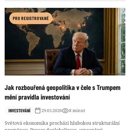
vzestup asi ještě není u konce, když ji tlačí nahoru jak
vnější ropný šok z konfliktu mezi USA a Íránem, tak
domácí faktory v podobě vytrvalého růstu reálných
PRO REGISTROVANÉ
mezd a uvolněné rozpočtové politiky nové vlády
premiéra Andreje Babiše. Chystá se ČNB skutečně
letos zvýšit základní úrokovou sazbu na 3,75 % či
dokonce 4,00 % a riskovat tím útlum ekonomiky i
zhoršení vztahů s vládou?
Jak rozbouřená geopolitika v čele s Trumpem
mění pravidla investování
INVESTOVÁNÍ
29.05.2026
8 minut
Světová ekonomika prochází hlubokou strukturální