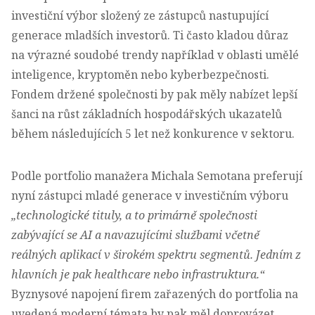
investiční výbor složený ze zástupců nastupující
generace mladších investorů. Ti často kladou důraz
na výrazné soudobé trendy například v oblasti umělé
inteligence, kryptoměn nebo kyberbezpečnosti.
Fondem držené společnosti by pak měly nabízet lepší
šanci na růst základních hospodářských ukazatelů
během následujících 5 let než konkurence v sektoru.
Podle portfolio manažera Michala Semotana preferují
nyní zástupci mladé generace v investičním výboru
„technologické tituly, a to primárně společnosti
zabývající se AI a navazujícími službami včetně
reálných aplikací v širokém spektru segmentů. Jedním z
hlavních je pak healthcare nebo infrastruktura.“
Byznysové napojení firem zařazených do portfolia na
uvedená moderní témata by pak měl doprovázet