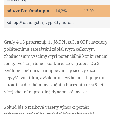
od vzniku fondu p.a.
14,2%
13,0%
Zdroj: Morningstar, výpočty autora
Grafy 4 a 5 prozrazují, že J&T NextGen OPF navzdory
počátečnímu zaostávání zdolal svým celkovým
zhodnocením všechny čtyři potenciálně konkurenční
fondy tvořící průměr konkurence v grafech 2 a 3.
Kvůli peripetiím s Trumpovými cly sice vykázal i
nejvyšší volatilitu, avšak tato nevýhoda ustupuje do
pozadí na dlouhém investičním horizontu (cca 5 let a
více) vhodném pro silně dynamické investice.
Pokud jde o rizikově vážený výnos či poměr