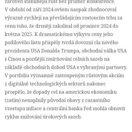
zároveň stabilnější růst než průměr konkurence.
V období od září 2024 ovšem naopak zhodnocoval
výrazně rychleji na převládajícím rostoucím trhu za
cenu toho, že drsněji zakolísal od prosince 2024 do
května 2025. K dramatickému výkyvu ceny jeho
podílového listu přispěly tvrdá dovozní cla nového
prezidenta USA Donalda Trumpa, obchodní válka USA
s Čínou a pozdější zmírňování celních sazeb na
základě obchodních dohod USA s vybranými partnery.
V portfoliu významně zastoupeným růstovým akciím
z digitálně technologických sektorů nakonec
prospělo, že dopady cel na americkou ekonomiku
(zatím) nenaplnily původní obavy z razantního
vzestupu inflace a centrální banka Fed mohla obnovit
cyklus snižování úrokových sazeb.