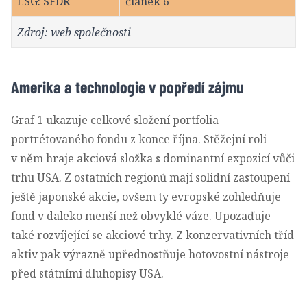
ESG: SFDR
článek 6
Zdroj: web společnosti
Amerika a technologie v popředí zájmu
Graf 1 ukazuje celkové složení portfolia
portrétovaného fondu z konce října. Stěžejní roli
v něm hraje akciová složka s dominantní expozicí vůči
trhu USA. Z ostatních regionů mají solidní zastoupení
ještě japonské akcie, ovšem ty evropské zohledňuje
fond v daleko menší než obvyklé váze. Upozaďuje
také rozvíjející se akciové trhy. Z konzervativních tříd
aktiv pak výrazně upřednostňuje hotovostní nástroje
před státními dluhopisy USA.