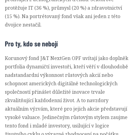
protěžuje IT (36 %), průmysl (20 %) a zdravotnictví
(15 %). Na portrétovaný fond však ani jeden z této
dvojice nestačil.
Pro ty, kdo se nebojí
Korunový fond J&T NextGen OPF uvítají jako doplněk
portfolia dynamičtí investoři, kteří věří v dlouhodobě
nadstandardní výkonnost růstových akcií nebo
schopnost amerických digitálně technologických
společností přinášet důležité inovace trvale
zkvalitňující každodenní život. A to navzdory
aktuálním výzvám, které pro jejich akcie představují
vysoké valuace. Jedinečným růstovým stylem zaujme
tento fond i mladé investory, usilující v logice
životního cyklu o výrazné zhodnocení na počátku