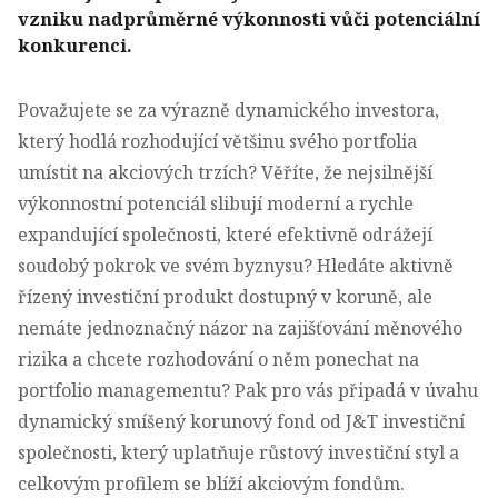
vzniku nadprůměrné výkonnosti vůči potenciální
konkurenci.
Považujete se za výrazně dynamického investora,
který hodlá rozhodující většinu svého portfolia
umístit na akciových trzích? Věříte, že nejsilnější
výkonnostní potenciál slibují moderní a rychle
expandující společnosti, které efektivně odrážejí
soudobý pokrok ve svém byznysu? Hledáte aktivně
řízený investiční produkt dostupný v koruně, ale
nemáte jednoznačný názor na zajišťování měnového
rizika a chcete rozhodování o něm ponechat na
portfolio managementu? Pak pro vás připadá v úvahu
dynamický smíšený korunový fond od J&T investiční
společnosti, který uplatňuje růstový investiční styl a
celkovým profilem se blíží akciovým fondům.