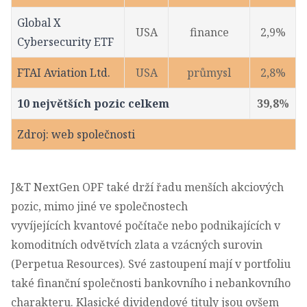
Global X
USA
finance
2,9%
Cybersecurity ETF
FTAI Aviation Ltd.
USA
průmysl
2,8%
10 největších pozic celkem
39,8%
Zdroj: web společnosti
J&T NextGen OPF také drží řadu menších akciových
pozic, mimo jiné ve společnostech
vyvíjejících kvantové počítače nebo podnikajících v
komoditních odvětvích zlata a vzácných surovin
(Perpetua Resources). Své zastoupení mají v portfoliu
také finanční společnosti bankovního i nebankovního
charakteru. Klasické dividendové tituly jsou ovšem