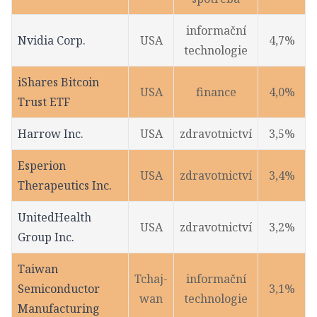
informační
Nvidia Corp.
USA
4,7%
technologie
iShares Bitcoin
USA
finance
4,0%
Trust ETF
Harrow Inc.
USA
zdravotnictví
3,5%
Esperion
USA
zdravotnictví
3,4%
Therapeutics Inc.
UnitedHealth
USA
zdravotnictví
3,2%
Group Inc.
Taiwan
Tchaj-
informační
Semiconductor
3,1%
wan
technologie
Manufacturing