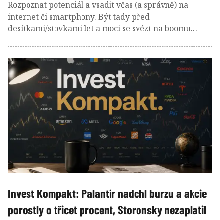
Rozpoznat potenciál a vsadit včas (a správně) na
internet či smartphony. Být tady před
desítkami/stovkami let a moci se svézt na boomu
železnice, elektřiny nebo počítačů? Umělá inteligence
je další kapitolou dlouhého seznamu těchto
technologických revolucí. A disruptivní investování
nabízí způsob, jak na těchto transformacích vydělat!
Invest Kompakt: Palantir nadchl burzu a akcie
porostly o třicet procent, Storonsky nezaplatil