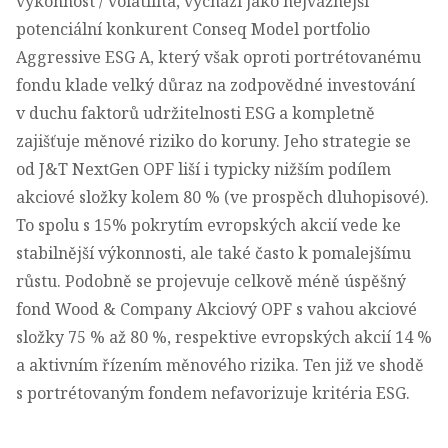
výkonnost / volatilita, vychází jako nejvážnější
potenciální konkurent Conseq Model portfolio
Aggressive ESG A, který však oproti portrétovanému
fondu klade velký důraz na zodpovědné investování
v duchu faktorů udržitelnosti ESG a kompletně
zajišťuje měnové riziko do koruny. Jeho strategie se
od J&T NextGen OPF liší i typicky nižším podílem
akciové složky kolem 80 % (ve prospěch dluhopisové).
To spolu s 15% pokrytím evropských akcií vede ke
stabilnější výkonnosti, ale také často k pomalejšímu
růstu. Podobně se projevuje celkově méně úspěšný
fond Wood & Company Akciový OPF s vahou akciové
složky 75 % až 80 %, respektive evropských akcií 14 %
a aktivním řízením měnového rizika. Ten již ve shodě
s portrétovaným fondem nefavorizuje kritéria ESG.