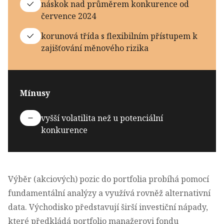
náskok nad průměrem konkurence od
července 2024
korunová třída s flexibilním přístupem k
zajišťování měnového rizika
Mínusy
vyšší volatilita než u potenciální
konkurence
Výběr (akciových) pozic do portfolia probíhá pomocí
fundamentální analýzy a využívá rovněž alternativní
data. Východisko představují širší investiční nápady,
které předkládá portfolio manažerovi fondu