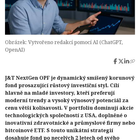
Obrázek: Vytvořeno redakcí pomocí AI (ChatGPT,
OpenAI)
J&T NextGen OPF je dynamický smíšený korunový
fond prosazující růstový investiční styl. Cílí
hlavně na mladé investory, kteří preferují
moderní trendy a vysoký výnosový potenciál za
cenu větší kolísavosti. V portfoliu dominují akcie
technologických společností z USA, doplněné o
inovativní zdravotnické a průmyslové firmy nebo
bitcoinové ETF. S touto unikátní strategií
dosahuje fond po necelých 2 letech od svého