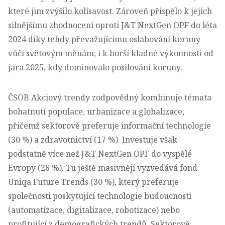
které jim zvýšilo kolísavost. Zároveň přispělo k jejich
silnějšímu zhodnocení oproti J&T NextGen OPF do léta
2024 díky tehdy převažujícímu oslabování koruny
vůči světovým měnám, i k horší kladné výkonnosti od
jara 2025, kdy dominovalo posilování koruny.
ČSOB Akciový trendy zodpovědný kombinuje témata
bohatnutí populace, urbanizace a globalizace,
přičemž sektorově preferuje informační technologie
(30 %) a zdravotnictví (17 %). Investuje však
podstatně více než J&T NextGen OPF do vyspělé
Evropy (26 %). Tu ještě masivněji vyzvedává fond
Uniqa Future Trends (30 %), který preferuje
společnosti poskytující technologie budoucnosti
(automatizace, digitalizace, robotizace) nebo
profitující z demografických trendů. Sektorově