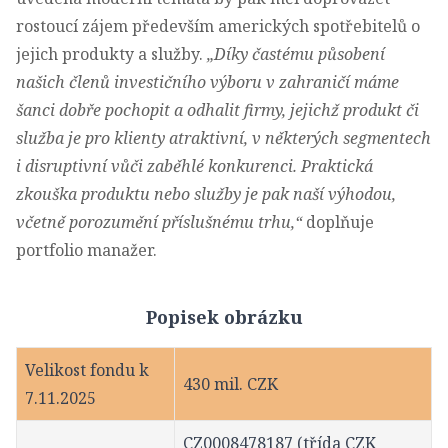
rostoucí zájem především amerických spotřebitelů o
jejich produkty a služby.
„Díky častému působení
našich členů investičního výboru v zahraničí máme
šanci dobře pochopit a odhalit firmy, jejichž produkt či
služba je pro klienty atraktivní, v některých segmentech
i disruptivní vůči zaběhlé konkurenci. Praktická
zkouška produktu nebo služby je pak naší výhodou,
včetně porozumění příslušnému trhu,“
doplňuje
portfolio manažer.
Popisek obrázku
Velikost fondu k
430 mil. CZK
7.11.2025
CZ0008478187 (třída CZK