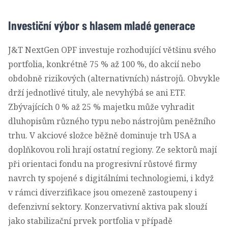
Investiční výbor s hlasem mladé generace
J&T NextGen OPF investuje rozhodující většinu svého
portfolia, konkrétně 75 % až 100 %, do akcií nebo
obdobně rizikových (alternativních) nástrojů. Obvykle
drží jednotlivé tituly, ale nevyhýbá se ani ETF.
Zbývajících 0 % až 25 % majetku může vyhradit
dluhopisům různého typu nebo nástrojům peněžního
trhu. V akciové složce běžně dominuje trh USA a
doplňkovou roli hrají ostatní regiony. Ze sektorů mají
při orientaci fondu na progresivní růstové firmy
navrch ty spojené s digitálními technologiemi, i když
v rámci diverzifikace jsou omezeně zastoupeny i
defenzivní sektory. Konzervativní aktiva pak slouží
jako stabilizační prvek portfolia v případě