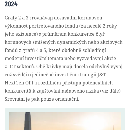
2024
Grafy 2 a 3 srovnávají dosavadní korunovou
výkonnost portrétovaného fondu (za necelé 2 roky
jeho existence) s průměrem konkurence čtyř
korunových smíšených dynamických nebo akciových
fondů z grafů 4 a 5, které obdobně zohledňují
moderní investiční témata nebo vyzvedávají akcie
z ICT sektorů. Obě křivky mají docela odchylný vývoj,
což svědčí o jedinečné investiční strategii J&T
NextGen OPF i rozdílném přístupu potenciálních
konkurentů k zajišťování měnového rizika (viz dále).
Srovnání je pak pouze orientační.