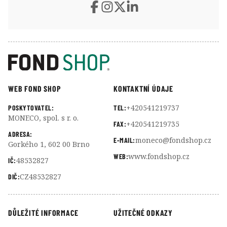
WEB FOND SHOP
KONTAKTNÍ ÚDAJE
+420541219737
POSKYTOVATEL:
TEL:
MONECO, spol. s r. o.
+420541219735
FAX:
ADRESA:
moneco@fondshop.cz
E-MAIL:
Gorkého 1, 602 00 Brno
www.fondshop.cz
WEB:
48532827
IČ:
CZ48532827
DIČ:
DŮLEŽITÉ INFORMACE
UŽITEČNÉ ODKAZY