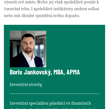
výnosů své místo. Nelze jej však spolehlivě použít k
časování trhu. I spolehlivé indikátory mohou selhat
nebo mít dlouhé zpoždění svého dopadu.
Boris Jankovský, MBA, APMA
Investiční stratég
Investiční specialista působící ve finančních