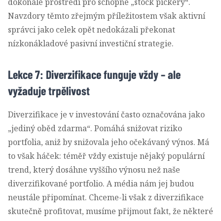
dokonalé prostředí pro schopné „stock pickery“.
Navzdory těmto zřejmým příležitostem však aktivní
správci jako celek opět nedokázali překonat
nízkonákladové pasivní investiční strategie.
Lekce 7: Diverzifikace funguje vždy – ale
vyžaduje trpělivost
Diverzifikace je v investování často označována jako
„jediný oběd zdarma“. Pomáhá snižovat riziko
portfolia, aniž by snižovala jeho očekávaný výnos. Má
to však háček: téměř vždy existuje nějaký populární
trend, který dosáhne vyššího výnosu než naše
diverzifikované portfolio. A média nám jej budou
neustále připomínat. Chceme-li však z diverzifikace
skutečně profitovat, musíme přijmout fakt, že některé