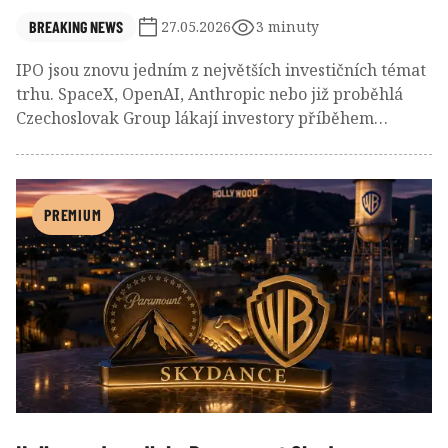
BREAKING NEWS
27.05.2026
3 minuty
IPO jsou znovu jedním z největších investičních témat
trhu. SpaceX, OpenAI, Anthropic nebo již proběhlá
Czechoslovak Group lákají investory příběhem
revolučních technologií a obrovského růstového
potenciálu. Historie velkých burzovních debutů ale
ukazuje, že prvotní euforie často rychle vyprchá a
slepé nakupování hned po IPO bývá pro drobné
PREMIUM
investory překvapivě riskantní.