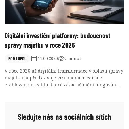
Digitální investiční platformy: budoucnost
správy majetku v roce 2026
POD LUPOU
11.05.2026
5 minut
V roce 2026 už digitální transformace v oblasti správy
majetku nepředstavuje vizi budoucnosti, ale
etablovanou realitu, která zásadně mění fungování
finančního sektoru. Moderní platformy pro digitální
správu majetku (Digital Wealth Management
Platforms) se staly klíčovým nástrojem pro finanční
instituce i individuální investory.
Sledujte nás na sociálních sítích