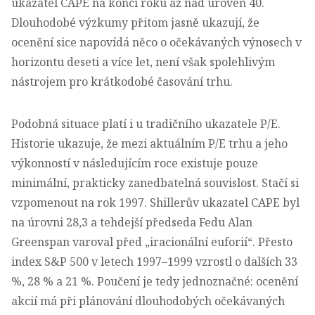
ukazatel CAPE na konci roku až nad úroveň 40.
Dlouhodobé výzkumy přitom jasně ukazují, že
ocenění sice napovídá něco o očekávaných výnosech v
horizontu deseti a více let, není však spolehlivým
nástrojem pro krátkodobé časování trhu.
Podobná situace platí i u tradičního ukazatele P/E.
Historie ukazuje, že mezi aktuálním P/E trhu a jeho
výkonností v následujícím roce existuje pouze
minimální, prakticky zanedbatelná souvislost. Stačí si
vzpomenout na rok 1997. Shillerův ukazatel CAPE byl
na úrovni 28,3 a tehdejší předseda Fedu Alan
Greenspan varoval před „iracionální euforií“. Přesto
index S&P 500 v letech 1997–1999 vzrostl o dalších 33
%, 28 % a 21 %. Poučení je tedy jednoznačné: ocenění
akcií má při plánování dlouhodobých očekávaných