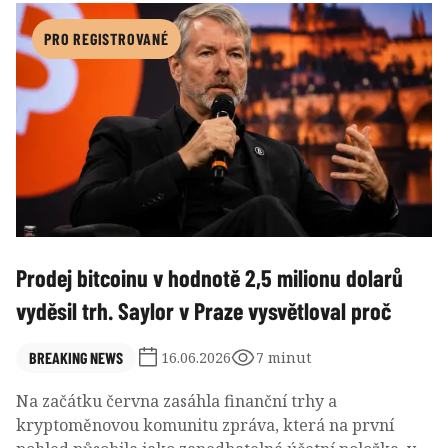
participantů růst úrokových sazeb do konce letošního
roku, přičemž 6 z nich by jako vhodné vidělo dokonce
PRO REGISTROVANÉ
dvě 25bodové zvýšení. Trhy pak zacenily zvýšení
sazeb o 25 bazických bodů okolo října.
Prodej bitcoinu v hodnotě 2,5 milionu dolarů
vyděsil trh. Saylor v Praze vysvětloval proč
BREAKING NEWS
16.06.2026
7 minut
Na začátku června zasáhla finanční trhy a
kryptoměnovou komunitu zpráva, která na první