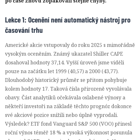
po čase znovu zopakovali stejné chyby.
Lekce 1: Ocenění není automatický nástroj pro
časování trhu
Americké akcie vstupovaly do roku 2025 s mimořádně
vysokým oceněním. Známý ukazatel Shiller CAPE
dosahoval hodnoty 37,14. Vyšší úroveň jsme viděli
pouze na začátku let 1999 (40,57) a 2000 (43,77).
Dlouhodobý historický průměr se přitom pohybuje
kolem hodnoty 17. Taková čísla přirozeně vyvolávala
obavy. Část analytiků očekávala oslabené výnosy a
někteří investoři na základě těchto prognóz dokonce
své akciové pozice snížili nebo úplně vyprodali.
Výsledek? ETF fond Vanguard S&P 500 (VOO) přinesl
roční výnos téměř 18 % a vysoká výkonnost posunula