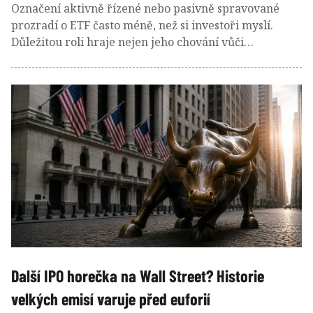
Označení aktivně řízené nebo pasivně spravované
prozradí o ETF často méně, než si investoři myslí.
Důležitou roli hraje nejen jeho chování vůči
benchmarku měřené výkonnostní odchylkou
(tracking error), ale také konstrukce samotného
benchmarku a nákladovost ETF (TER). Některá
„pasivní“ ETF totiž kopírují aktivně navržené speciální
indexy se svérázným výběrem cenných papírů,
zatímco jiná „aktivní“ se pro změnu těsně drží svého
benchmarku tak, že nedokážou odůvodnit své vyšší
náklady na správu. Provozují tzv. zastřené indexování
(closet indexing) a připomínají jen dražší kopie svých
pasivních souputníků.
Další IPO horečka na Wall Street? Historie
velkých emisí varuje před euforií