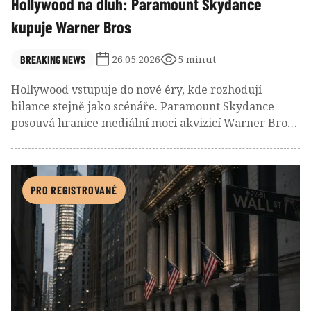
Hollywood na dluh: Paramount Skydance
kupuje Warner Bros
BREAKING NEWS
26.05.2026
5 minut
Hollywood vstupuje do nové éry, kde rozhodují
bilance stejně jako scénáře. Paramount Skydance
posouvá hranice mediální moci akvizicí Warner Bros.
Discovery za zhruba 2,5 bilionu korun včetně dluhu a
vytváří kolos, který může přepsat mapu globální
zábavy, streamovacích služeb i reklamního trhu. Za
kulisami filmových značek a ikonických studií se
PRO REGISTROVANÉ
skrývá tvrdý boj o přežití v době drahého kapitálu.