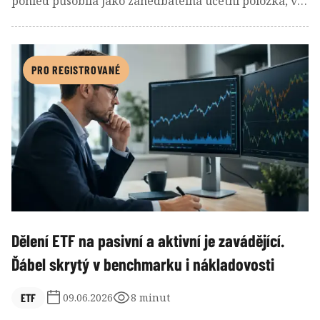
pohled působila jako zanedbatelná účetní položka, ve
skutečnosti ale způsobila doslova cenový šok.
PRO REGISTROVANÉ
Dělení ETF na pasivní a aktivní je zavádějící.
Ďábel skrytý v benchmarku i nákladovosti
ETF
09.06.2026
8 minut