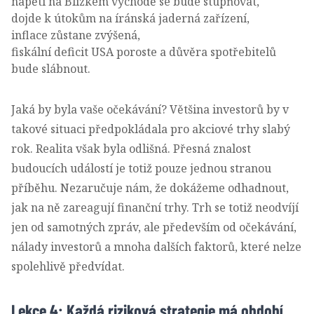
napětí na Blízkém východě se bude stupňovat,
dojde k útokům na íránská jaderná zařízení,
inflace zůstane zvýšená,
fiskální deficit USA poroste a důvěra spotřebitelů
bude slábnout.
Jaká by byla vaše očekávání? Většina investorů by v
takové situaci předpokládala pro akciové trhy slabý
rok. Realita však byla odlišná. Přesná znalost
budoucích událostí je totiž pouze jednou stranou
příběhu. Nezaručuje nám, že dokážeme odhadnout,
jak na ně zareagují finanční trhy. Trh se totiž neodvíjí
jen od samotných zpráv, ale především od očekávání,
nálady investorů a mnoha dalších faktorů, které nelze
spolehlivě předvídat.
Lekce 4: Každá riziková strategie má období