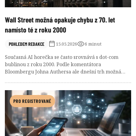
Wall Street možná opakuje chybu z 70. let
namísto té z roku 2000
POHLEDEM REDAKCE
15.05.2026
6 minut
Současná AI horečka se často srovnává s dot-com
bublinou z roku 2000. Podle komentátora
Bloombergu Johna Authersa ale dnešní trh možná
mnohem více připomíná slavnou éru Nifty Fifty ze 70.
let, kdy investoři bezmezně věřili několika
„nezničitelným“ firmám. A právě to nakonec skončilo
jedním z nejbolestivějších vystřízlivění Wall Street.
PRO REGISTROVANÉ