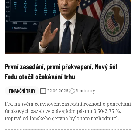
První zasedání, první překvapení. Nový šéf
Fedu otočil očekávání trhu
FINANČNÍ TRHY
22.06.2026
3 minuty
Fed na svém červnovém zasedání rozhodl o ponechání
úrokových sazeb ve stávajícím pásmu 3,50-3,75 %.
Poprvé od loňského června bylo toto rozhodnutí
jednomyslné. Trhy však překvapil jestřábí postoj
Fedu. V aktualizované projekci očekává 9 z 18