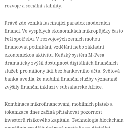
rozvoje a sociální stability.
Právě zde vzniká fascinující paradox moderních
financí. Ve vyspělých ekonomikách mikropůjčky často
řeší spotřebu. V rozvojových zemích mohou
financovat podnikání, vzdělání nebo základní
ekonomickou aktivitu. Keňský systém M-Pesa
dramaticky zvýšil dostupnost digitálních finančních
služeb pro miliony lidí bez bankovního účtu.
Světová
banka uvedla, že mobilní finanční služby významně
zvýšily finanční inkluzi v subsaharské Africe
.
Kombinace mikrofinancování, mobilních plateb a
tokenizace
dnes začíná přitahovat pozornost
investorů rizikového kapitálu. Technologie blockchain
umožňuje rozdělit úvěrová portfolia na digitální