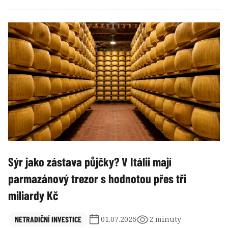
cílů: snížit pro klienty složité a obtížně srozumitelné
poplatky, posílit strategii životního cyklu, zvýšit účast
mladších lidí a zlepšit dlouhodobý čistý výnos
penzijních úspor. Tyto cíle jsou legitimní. Nižší
poplatky samy o sobě ale nejsou dostačující kritérium
úspěchu.
Sýr jako zástava půjčky? V Itálii mají
parmazánový trezor s hodnotou přes tři
miliardy Kč
NETRADIČNÍ INVESTICE
01.07.2026
2 minuty