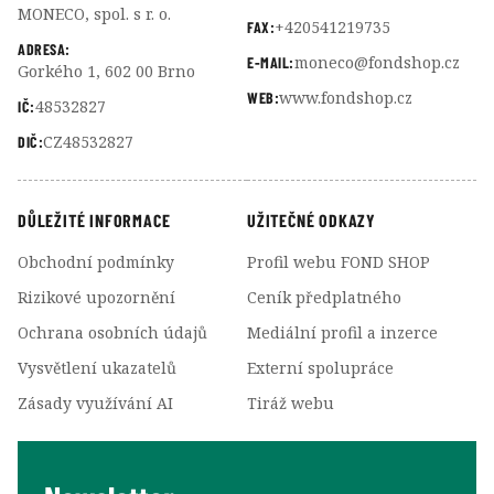
MONECO, spol. s r. o.
+420541219735
FAX:
ADRESA:
moneco@fondshop.cz
E-MAIL:
Gorkého 1, 602 00 Brno
www.fondshop.cz
WEB:
48532827
IČ:
CZ48532827
DIČ:
DŮLEŽITÉ INFORMACE
UŽITEČNÉ ODKAZY
Obchodní podmínky
Profil webu FOND SHOP
Rizikové upozornění
Ceník předplatného
Ochrana osobních údajů
Mediální profil a inzerce
Vysvětlení ukazatelů
Externí spolupráce
Zásady využívání AI
Tiráž webu