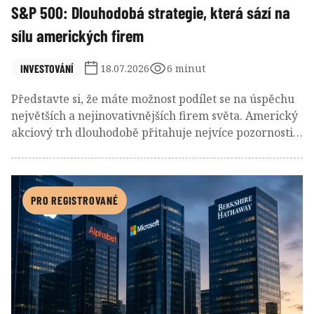
S&P 500: Dlouhodobá strategie, která sází na
sílu amerických firem
INVESTOVÁNÍ
18.07.2026
6 minut
Představte si, že máte možnost podílet se na úspěchu
největších a nejinovativnějších firem světa. Americký
akciový trh dlouhodobě přitahuje nejvíce pozornosti
investorů z celého světa, a to z velmi dobrého důvodu.
Spojené státy jsou domovem technologických gigantů,
průkopníků ve zdravotnictví a silných finančních
institucí, které udávají tempo globální ekonomiky.
PRO REGISTROVANÉ