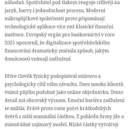
náhodná. Spotřebitel pod tlakem reaguje citlivěji na
jazyk, barvy i jednoduchost procesu. Moderní
mikropůjčkové společnosti proto připomínají
technologické aplikace více než klasické finanční
instituce.
Evropský orgán pro bankovnictví v roce
2025 upozornil, že digitalizace spotřebitelského
financování dramaticky změnila způsob, jakým
domácnosti vnímají zadlužení
.
Dříve člověk fyzicky podepisoval smlouvu a
psychologicky cítil váhu závazku. Dnes mnoho klientů
vnímá půjčku podobně jako online objednávku. Tento
detail má obrovský význam. Emoční bariéra zadlužení
se snížila. Právě proto roste počet krátkodobých
úvěrů s nižší nominální částkou. Z pohledu firmy jde o
mimořádně zajímavý model. Nízké částky vytvářejí