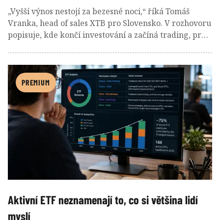
„Vyšší výnos nestojí za bezesné noci,“ říká Tomáš
Vranka, head of sales XTB pro Slovensko. V rozhovoru
popisuje, kde končí investování a začíná trading, proč
jeho výhody vyniknou hlavně v době, kdy trhy
nerostou, jaké chyby nejčastěji dělají začínající
obchodníci a proč by navzdory nižším valuacím
evropských akcií dlouhodobě vsadil na USA.
PREMIUM
Aktivní ETF neznamenají to, co si většina lidí
myslí