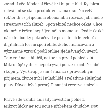
zásadní věc. Moderní člověk si kupuje klid. Rychlost
schválení se stala produktem sama o sobě a celý
sektor dnes připomíná ekonomiku rozvozu jídla nebo
streamovacích služeb. Spotřebitel nechce čekat. Chce
okamžité řešení nepříjemného momentu.
Podle České
národní banky pokračoval v posledních letech růst
digitálních forem spotřebitelského financování a
významně vzrostl podíl online sjednávaných úvěrů.
Tato změna je hlubší, než se na první pohled zdá.
Mikropůjčky dnes nepokrývají pouze sociálně slabé
skupiny. Využívají je zaměstnanci s pravidelným
příjmem, živnostníci i mladí lidé s relativně slušnými
platy. Důvod bývá prostý. Finanční rezerva zmizela.
Právě zde vzniká důležitý investiční pohled.
Mikropůjčky nejsou pouze příběhem chudoby. Jsou