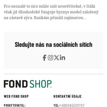
Pro neznalé to sice může znít neuvěřitelně, v Itálii
však již dlouhodobě funguje byznys model založený
na zástavě sýru. Bankám přináší zajímavou
diverzifikaci portfolia, farmářům zas umožňuje
generovat cash-flow i v době, kdy jejich produkt
teprve zraje. A výsledkem jsou pak hned dva obří
trezory plné parmazánu!
Sledujte nás na sociálních sítích
WEB FOND SHOP
KONTAKTNÍ ÚDAJE
+420541219737
POSKYTOVATEL:
TEL: