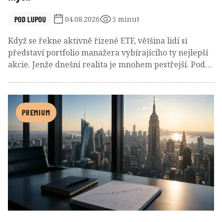
POD LUPOU
04.08.2026
5 minut
Když se řekne aktivně řízené ETF, většina lidí si
představí portfolio manažera vybírajícího ty nejlepší
akcie. Jenže dnešní realita je mnohem pestřejší. Pod
stejnou nálepkou se dnes skrývají opční strategie,
pákové produkty i fondy zaměřené na jedinou akcii.
PREMIUM