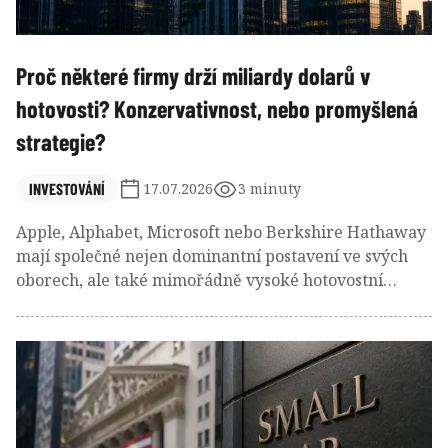
Proč některé firmy drží miliardy dolarů v
hotovosti? Konzervativnost, nebo promyšlená
strategie?
INVESTOVÁNÍ
17.07.2026
3 minuty
Apple, Alphabet, Microsoft nebo Berkshire Hathaway
mají společné nejen dominantní postavení ve svých
oborech, ale také mimořádně vysoké hotovostní
rezervy. Na první pohled se může zdát, že jde o
nevyužitý kapitál, který by bylo výhodnější investovat
nebo rozdělit mezi akcionáře.