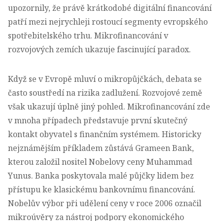
upozornily, že právě krátkodobé digitální financování
patří mezi nejrychleji rostoucí segmenty evropského
spotřebitelského trhu
. Mikrofinancování v
rozvojových zemích ukazuje fascinující paradox.
Když se v Evropě mluví o mikropůjčkách, debata se
často soustředí na rizika zadlužení. Rozvojové země
však ukazují úplně jiný pohled. Mikrofinancování zde
v mnoha případech představuje první skutečný
kontakt obyvatel s finančním systémem. Historicky
nejznámějším příkladem zůstává Grameen Bank,
kterou založil nositel Nobelovy ceny Muhammad
Yunus. Banka poskytovala malé půjčky lidem bez
přístupu ke klasickému bankovnímu financování.
Nobelův výbor při udělení ceny v roce 2006 označil
mikroúvěry za nástroj podpory ekonomického