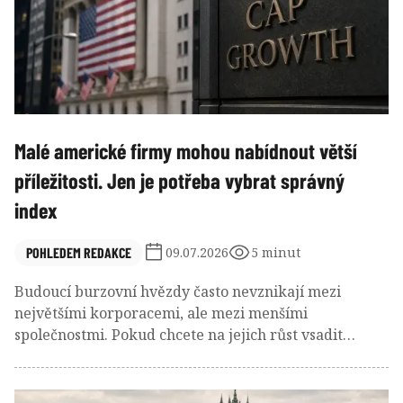
Malé americké firmy mohou nabídnout větší
příležitosti. Jen je potřeba vybrat správný
index
POHLEDEM REDAKCE
09.07.2026
5 minut
Budoucí burzovní hvězdy často nevznikají mezi
největšími korporacemi, ale mezi menšími
společnostmi. Pokud chcete na jejich růst vsadit
prostřednictvím ETF, vyplatí se vědět, že
nejpopulárnější index nemusí být zároveň tím
nejlepším.