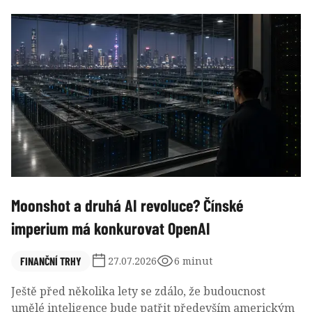
investorů vidíme zcela odlišnou dynamiku. Jak vlastně
o alokaci svých aktiv přemýšlejí lidé, kteří disponují
investovatelným kapitálem v řádech stovek tisíc až
milionů dolarů?
Moonshot a druhá AI revoluce? Čínské
imperium má konkurovat OpenAI
FINANČNÍ TRHY
27.07.2026
6 minut
Ještě před několika lety se zdálo, že budoucnost
umělé inteligence bude patřit především americkým