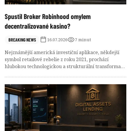
Spustil Broker Robinhood omylem
decentralizované kasino?
BREAKING NEWS
16.07.2026
7 minut
Nejznámější americká investiční aplikace, někdejší
symbol retailové rebelie z roku 2021, prochází
hlubokou technologickou a strukturální transformací.
Americký broker Robinhood spustil na začátku
července 2026 vlastní blockchain (Robinhood Chain) s
cílem vybudovat globální infrastrukturu pro
tokenizované akcie a jiná tokenizovaná aktiva.
Výsledky prvních týdnů však ukazují fascinující
rozpor: technologicky špičková síť sice zaznamenala
raketový růst objemů, místo regulovaných akcií Apple
či Nvidia ji však zcela ovládla spekulativní mánie
memecoinů.