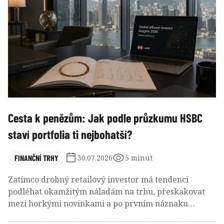
skupina investorů do amerického státního dluhu.
Cesta k penězům: Jak podle průzkumu HSBC
staví portfolia ti nejbohatší?
FINANČNÍ TRHY
30.07.2026
5 minut
Zatímco drobný retailový investor má tendenci
podléhat okamžitým náladám na trhu, přeskakovat
mezi horkými novinkami a po prvním náznaku
korekce stahovat kapitál na běžné účty, u větších