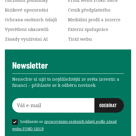
Obchodní podmínky
Profil webu FOND SHOP
Rizikové upozornění
Ceník předplatného
Ochrana osobních údajů
Mediální profil a inzerce
Vysvětlení ukazatelů
Externí spolupráce
Zásady využívání AI
Tiráž webu
Newsletter
Nenechte si ujít to nejdůležitější ze světa investic a
financí –⁠⁠⁠⁠⁠⁠ přihlaste se k odběru novinek.
Souhlasím se
zpracováním osobních údajů podle zásad
webu FOND SHOP
.