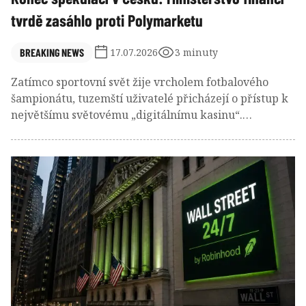
tvrdě zasáhlo proti Polymarketu
BREAKING NEWS
17.07.2026
3 minuty
Zatímco sportovní svět žije vrcholem fotbalového
šampionátu, tuzemští uživatelé přicházejí o přístup k
největšímu světovému „digitálnímu kasinu“.
Rozhodnutí ministerstva zní nekompromisně.