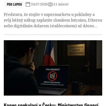
POD LUPOU
24.07.2026
11 minut
Představa, že stojíte v supermarketu u pokladny a
svůj běžný nákup zaplatíte zlomkem bitcoinu, Etherea
nebo digitálním dolarem (stablecoinem) už dávno
není sci-fi pro pár vyvolených technologických
nadšenců. Svět kryptoměnových platforem a
neobank, moderních digitálních bank bez fyzických
poboček, ušel obrovský kus cesty.
Konec spekulací v Česku: Ministerstvo financí