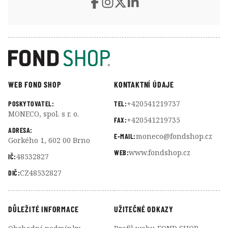
WEB FOND SHOP
KONTAKTNÍ ÚDAJE
+420541219737
POSKYTOVATEL:
TEL:
MONECO, spol. s r. o.
+420541219735
FAX:
ADRESA:
moneco@fondshop.cz
E-MAIL:
Gorkého 1, 602 00 Brno
www.fondshop.cz
WEB:
48532827
IČ:
CZ48532827
DIČ:
DŮLEŽITÉ INFORMACE
UŽITEČNÉ ODKAZY