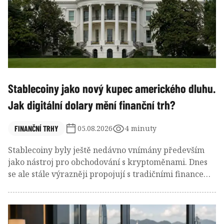
Stablecoiny jako nový kupec amerického dluhu.
Jak digitální dolary mění finanční trh?
FINANČNÍ TRHY
05.08.2026
4 minuty
Stablecoiny byly ještě nedávno vnímány především
jako nástroj pro obchodování s kryptoměnami. Dnes
se ale stále výrazněji propojují s tradičními financemi.
Emitenti největších dolarových stablecoinů totiž
ukládají velkou část svých rezerv do krátkodobých
amerických státních dluhopisů, takzvaných Treasury
Bills. Z kryptoměnových společností se tak stává nová