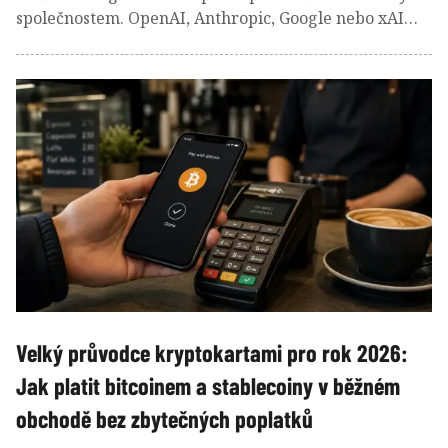
společnostem. OpenAI, Anthropic, Google nebo xAI
udávaly tempo technologického vývoje a investoři
hledali způsoby, jak se na tomto boomu podílet.
Velký průvodce kryptokartami pro rok 2026:
Jak platit bitcoinem a stablecoiny v běžném
obchodě bez zbytečných poplatků