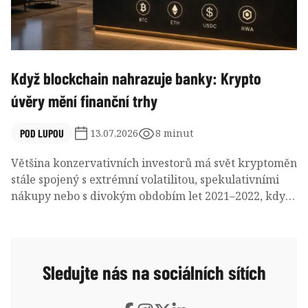
Když blockchain nahrazuje banky: Krypto
úvěry mění finanční trhy
POD LUPOU
13.07.2026
8 minut
Většina konzervativních investorů má svět kryptoměn
stále spojený s extrémní volatilitou, spekulativními
nákupy nebo s divokým obdobím let 2021–2022, kdy
trhem otřásly krachy neregulovaných platforem jako
Celsius či FTX. Situace v polovině roku 2026 je však
diametrálně odlišná.
Sledujte nás na sociálních sítích