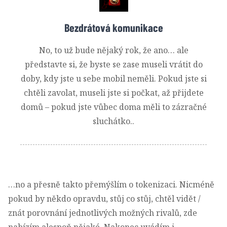
Bezdrátová komunikace
No, to už bude nějaký rok, že ano… ale
představte si, že byste se zase museli vrátit do
doby, kdy jste u sebe mobil neměli. Pokud jste si
chtěli zavolat, museli jste si počkat, až přijdete
domů – pokud jste vůbec doma měli to zázračné
sluchátko..
…no a přesně takto přemýšlím o tokenizaci. Nicméně
pokud by někdo opravdu, stůj co stůj, chtěl vidět /
znát porovnání jednotlivých možných rivalů, zde
nabízím alespoň nějaké. Nakonec uvádím i