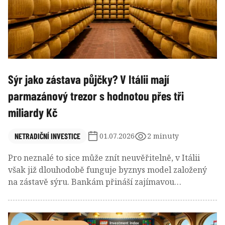
Sýr jako zástava půjčky? V Itálii mají
parmazánový trezor s hodnotou přes tři
miliardy Kč
NETRADIČNÍ INVESTICE
01.07.2026
2 minuty
Pro neznalé to sice může znít neuvěřitelně, v Itálii
však již dlouhodobě funguje byznys model založený
na zástavě sýru. Bankám přináší zajímavou
diverzifikaci portfolia, farmářům zas umožňuje
generovat cash-flow i v době, kdy jejich produkt
teprve zraje. A výsledkem jsou pak hned dva obří