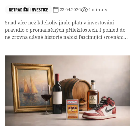
NETRADIČNÍ INVESTICE
23.04.2026
4 minuty
Snad více než kdekoliv jinde platí v investování
pravidlo o promarněných příležitostech. I pohled do
ne zrovna dávné historie nabízí fascinující srovnání
mezi spotřebou a akumulací aktiv. Ten, kdo se v roce
2001 rozhodl své peníze utratit za nový vůz Škoda
Felicia, dnes vlastní víceméně bezcenný vrak. Naopak
ti, kteří zvolili cestu kapitálového trhu, mohli svou
počáteční investici zhodnotit o stovky, ba i tisíce
procent. Jak by vypadaly jednotlivé scénáře v případě
investic do firem jako ČEZ, Apple či Microsoft?