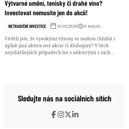
Výtvarné umění, tenisky či drahé víno?
Investovat nemusíte jen do akcií!
NETRADIČNÍ INVESTICE
30.03.2026
6 minut
Věděli jste, že vysokými výnosy se mohou chlubit i
úplně jiná aktiva než akcie či dluhopisy? V těch
nejzdařilejších případech lze s některými z nich
dosáhnout dokonce na takové zhodnocení, že až
přechází zrak. Dnes se podíváme na netradiční
způsoby investování, díky kterým můžete
diverzifikovat své portfolio.
Sledujte nás na sociálních sítích