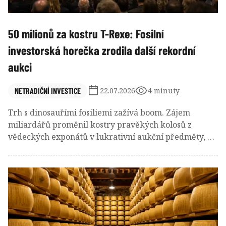
50 milionů za kostru T-Rexe: Fosilní
investorská horečka zrodila další rekordní
aukci
NETRADIČNÍ INVESTICE
22.07.2026
4 minuty
Trh s dinosauřími fosiliemi zažívá boom. Zájem
miliardářů proměnil kostry pravěkých kolosů z
vědeckých exponátů v lukrativní aukční předměty, na
které se přihazují statisíce i miliony a o které soupeří
podnikatelé, celebrity i vědecké instituce. Na pozadí
pak rostou obavy o paleontologii.