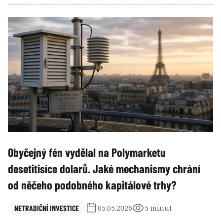
patnácti let proměnilo v jednu z nejzajímavějších
alternativních investičních tříd.
Obyčejný fén vydělal na Polymarketu
desetitisíce dolarů. Jaké mechanismy chrání
od něčeho podobného kapitálové trhy?
NETRADIČNÍ INVESTICE
05.05.2026
5 minut