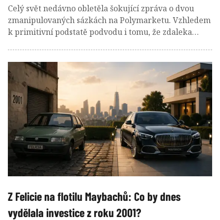
Celý svět nedávno obletěla šokující zpráva o dvou
zmanipulovaných sázkách na Polymarketu. Vzhledem
k primitivní podstatě podvodu i tomu, že zdaleka
nejde o první podezřelou transakci, tak všichni řeší
ještě intenzivněji než doteď podstatu celého
fungování tzv. predikčních trhů a hlavně jejich
regulaci. S čím konkrétně světoví politici a úředníci
přijdou, ukáže až čas. My se ale nyní můžeme místo
toho podívat zpět do minulosti na to, jak se u nás
historicky vyvíjel dohled nad trhy finančními.
Z Felicie na flotilu Maybachů: Co by dnes
vydělala investice z roku 2001?