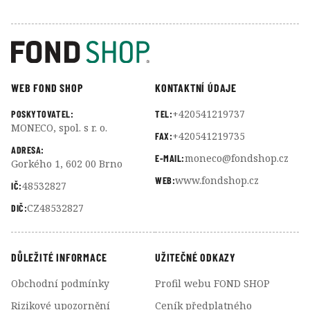
WEB FOND SHOP
KONTAKTNÍ ÚDAJE
+420541219737
POSKYTOVATEL:
TEL:
MONECO, spol. s r. o.
+420541219735
FAX:
ADRESA:
moneco@fondshop.cz
E-MAIL:
Gorkého 1, 602 00 Brno
www.fondshop.cz
WEB:
48532827
IČ:
CZ48532827
DIČ:
DŮLEŽITÉ INFORMACE
UŽITEČNÉ ODKAZY
Obchodní podmínky
Profil webu FOND SHOP
Rizikové upozornění
Ceník předplatného