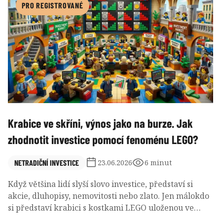
trezory plné parmazánu!
PRO REGISTROVANÉ
Krabice ve skříni, výnos jako na burze. Jak
zhodnotit investice pomocí fenoménu LEGO?
NETRADIČNÍ INVESTICE
23.06.2026
6 minut
Když většina lidí slyší slovo investice, představí si
akcie, dluhopisy, nemovitosti nebo zlato. Jen málokdo
si představí krabici s kostkami LEGO uloženou ve
skříni. Přesto se právě LEGO během posledních