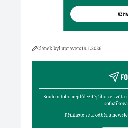
UŽ MÁ
Článek byl upraven:
19.1.2026
FO
Souhrn toho nejdůležitějšího ze světa 
sofistikov
Přihlaste se k odběru newsl