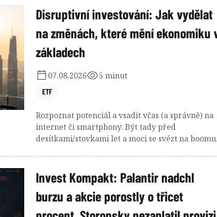
Disruptivní investování: Jak vydělat
na změnách, které mění ekonomiku 
základech
07.08.2026
5 minut
ETF
Rozpoznat potenciál a vsadit včas (a správně) na
internet či smartphony. Být tady před
desítkami/stovkami let a moci se svézt na boomu
železnice, elektřiny nebo počítačů? Umělá
inteligence je další kapitolou dlouhého seznamu
těchto technologických revolucí. A disruptivní
Invest Kompakt: Palantir nadchl
investování nabízí způsob, jak na těchto
burzu a akcie porostly o třicet
transformacích vydělat!
procent, Storonsky nezaplatil provizi