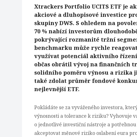
Xtrackers Portfolio UCITS ETF je 
akciové a dluhopisové investice p
skupiny DWS. S ohledem na povolen
70 % nabízí investorům dlouhodobě 
pokrývající rozmanité tržní segment
benchmarku může rychle reagovat 
využívat potenciál aktivního řízení
občas obrátil vývoj na finančních t
solidního poměru výnosu a rizika j
také zdolat průměr fondové konkur
nejlevnější ETF.
Pokládáte se za vyváženého investora, který
výnosnosti a tolerance k riziku? Vyhovuje v
o jednotlivé investiční nástroje a potřebno
akceptovat měnové riziko oslabení eura pro