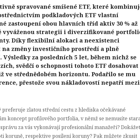
aktivně spravované smíšené ETF, které kombinuj
rostřednictvím podkladových ETF vlastní
é zastoupení obou hlavních tříd aktiv 30 % až
vyváženou strategii i diverzifikované portfoli
y. Díky flexibilní alokaci a neexistenci
na změny investičního prostředí a plně
. Výsledky za posledních 5 let, během nichž se
rzích, svědčí o schopnosti tohoto ETF dosahovat
iž ve střednědobém horizontu. Podařilo se mu
ence, přestože svou nákladovostí nepatří mezi
 preferuje zlatou střední cestu z hlediska očekávané
ám koncept profilového portfolia, v němž se nemusíte star
u správu za vás vykonávají profesionální manažeři? Dokáže
ti koruně, respektive posílení koruny? Pak můžete zkusit