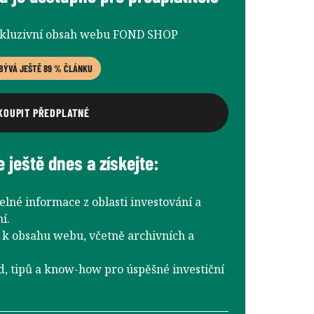
xkluzivní obsah webu FOND SHOP
BÝVÁ JEŠTĚ 89 % ČLÁNKU
KOUPIT PŘEDPLATNÉ
e ještě dnes a získejte:
elné informace z oblasti investování a
í.
k obsahu webu, včetně archivních a
d, tipů a know-how pro úspěšné investiční