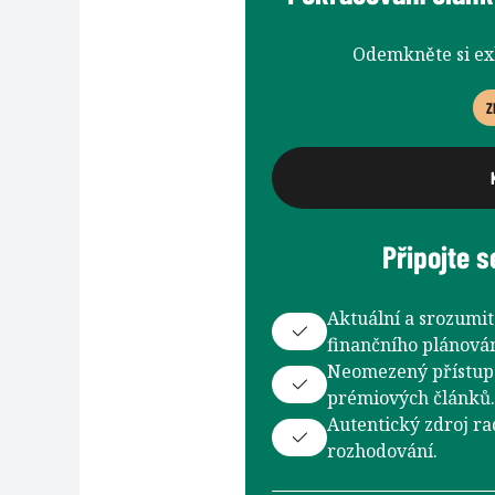
Odemkněte si e
Z
Připojte s
Aktuální a srozumit
finančního plánován
Neomezený přístup 
prémiových článků.
Autentický zdroj ra
rozhodování.