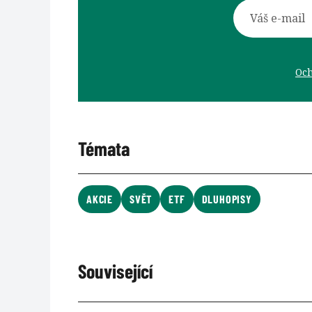
Och
Témata
AKCIE
SVĚT
ETF
DLUHOPISY
Související