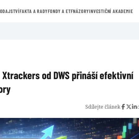
VODAJSTVÍ
FAKTA A RADY
FONDY A ETF
NÁZORY
INVESTIČNÍ AKADEMIE
 Xtrackers od DWS přináší efektivní
ory
Sdílejte článek