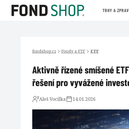
TRHY A ZPRA
fondshop.cz
Fondy a ETF
ETF
Aktivně řízené smíšené ETF
řešení pro vyvážené invest
Aleš Vocílka
14.01.2026