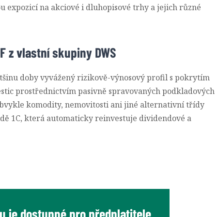
u expozicí na akciové i dluhopisové trhy a jejich různé
ETF z vlastní skupiny DWS
tšinu doby vyvážený rizikově-výnosový profil s pokrytím
vestic prostřednictvím pasivně spravovaných podkladových
bvykle komodity, nemovitosti ani jiné alternativní třídy
řídě 1C, která automaticky reinvestuje dividendové a
 je dostupné pro předplatitele