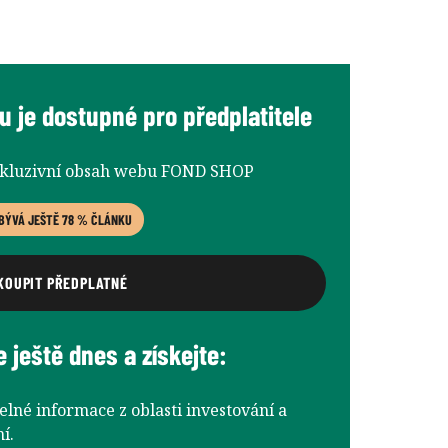
 je dostupné pro předplatitele
xkluzivní obsah webu FOND SHOP
BÝVÁ JEŠTĚ 78 % ČLÁNKU
KOUPIT PŘEDPLATNÉ
e ještě dnes a získejte:
elné informace z oblasti investování a
í.