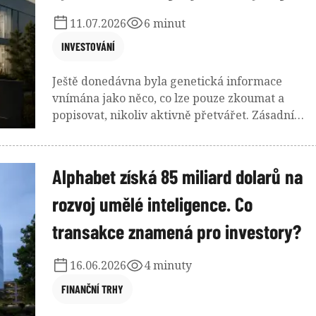
11.07.2026
6 minut
INVESTOVÁNÍ
Ještě donedávna byla genetická informace
vnímána jako něco, co lze pouze zkoumat a
popisovat, nikoliv aktivně přetvářet. Zásadní
změna nastává ve chvíli, kdy věda přechází od
pasivního čtení DNA k jejímu aktivnímu
navrhování. Syntetická biologie umožňuje
Alphabet získá 85 miliard dolarů na
upravovat genetický kód tak, aby buňky
rozvoj umělé inteligence. Co
vykonávaly konkrétní funkce podobně jako
software na počítači. Tento posun mění samotno
transakce znamená pro investory?
podstatu výroby v ekonomice.
16.06.2026
4 minuty
FINANČNÍ TRHY