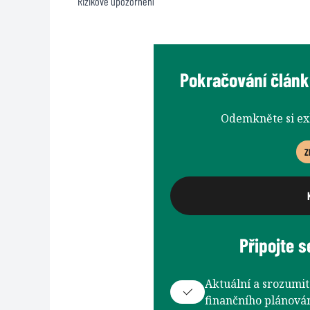
Rizikové upozornění
Pokračování článku
Odemkněte si e
Z
Připojte s
Aktuální a srozumit
finančního plánován