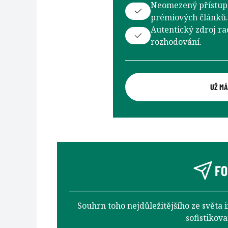
Neomezený přístup 
prémiových článků.
Autentický zdroj ra
rozhodování.
UŽ MÁ
FO
Souhrn toho nejdůležitějšího ze světa 
sofistikov