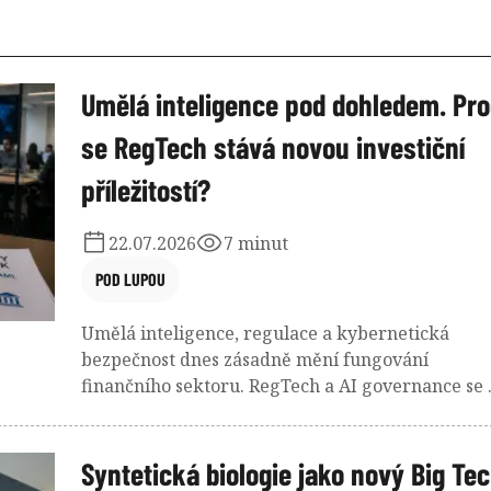
Umělá inteligence pod dohledem. Pr
se RegTech stává novou investiční
příležitostí?
22.07.2026
7 minut
POD LUPOU
Umělá inteligence, regulace a kybernetická
bezpečnost dnes zásadně mění fungování
finančního sektoru. RegTech a AI governance se 
podpůrných nástrojů postupně mění na
strategickou infrastrukturu digitálních financí –
zároveň na nové investiční téma.
Syntetická biologie jako nový Big Te