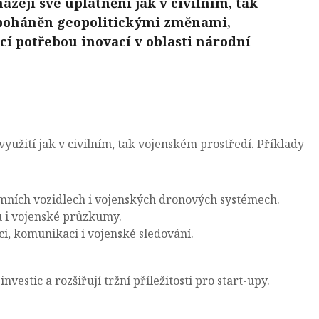
zejí své uplatnění jak v civilním, tak
 poháněn geopolitickými změnami,
 potřebou inovací v oblasti národní
využití jak v civilním, tak vojenském prostředí. Příklady
omních vozidlech i vojenských dronových systémech.
u i vojenské průzkumy.
ci, komunikaci i vojenské sledování.
vestic a rozšiřují tržní příležitosti pro start-upy.