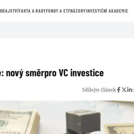
VODAJSTVÍ
FAKTA A RADY
FONDY A ETF
NÁZORY
INVESTIČNÍ AKADEMIE
e: nový směrpro VC investice
Sdílejte článek