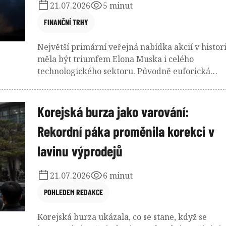
21.07.2026
5 minut
FINANČNÍ TRHY
Největší primární veřejná nabídka akcií v histori
měla být triumfem Elona Muska i celého
technologického sektoru. Původně euforická
nálada se ale nakonec otočila rychleji než si
všichni mysleli. Šest týdnů po emisi jsou akcie p
upisovací hodnotou a zájem investorů přitahují
Korejská burza jako varování:
především jako příležitost k sázce na pokles.
Rekordní páka proměnila korekci v
lavinu výprodejů
21.07.2026
6 minut
POHLEDEM REDAKCE
Korejská burza ukázala, co se stane, když se