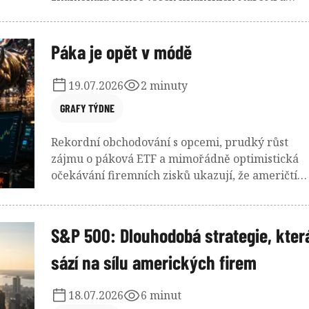
možnost splnit si prakticky jakýkoliv sen. Pro
nejbohatší rodiny světa však podobná částka
nepředstavuje konečný cíl, ale začátek mnohem
Páka je opět v módě
složitějšího úkolu.
19.07.2026
2 minuty
GRAFY TÝDNE
Rekordní obchodování s opcemi, prudký růst
zájmu o páková ETF a mimořádně optimistická
očekávání firemních zisků ukazují, že američtí
investoři znovu výrazně zvyšují ochotu
podstupovat riziko. Navzdory vysokým valuacím
stále více sázejí na to, že růst akciových trhů bu
S&P 500: Dlouhodobá strategie, kter
pokračovat. To ovšem může být v korekci zárov
sází na sílu amerických firem
značný problém.
18.07.2026
6 minut