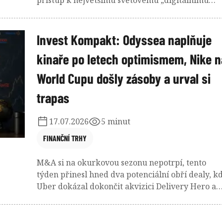
kasinu“. Rozhodnutí ministerstva zní
nekompromisně.
Invest Kompakt: Odyssea naplňuje
kinaře po letech optimismem, Nike n
World Cupu došly zásoby a urval si
trapas
17.07.2026
5 minut
FINANČNÍ TRHY
M&A si na okurkovou sezonu nepotrpí, tento
týden přinesl hned dva potenciální obří dealy, k
Uber dokázal dokončit akvizici Delivery Hero a
Paypal má mít na stole nabídku od Stripe. Naop
kvartálním hlášením výsledků, respektive
výhledem na následující období, se vůbec burze