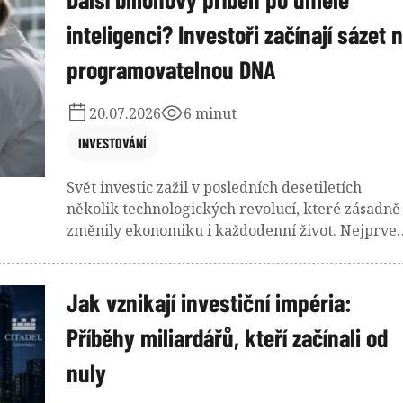
inteligenci? Investoři začínají sázet 
programovatelnou DNA
20.07.2026
6 minut
INVESTOVÁNÍ
Svět investic zažil v posledních desetiletích
několik technologických revolucí, které zásadně
změnily ekonomiku i každodenní život. Nejprve
přišel internet, následovala mobilní komunikace
rozvoj cloudových služeb a v posledních letech
především umělá inteligence. Vedle těchto
Jak vznikají investiční impéria:
známých příběhů však vzniká další oblast, která
Příběhy miliardářů, kteří začínali od
může mít stejně zásadní dopad na budoucí
podobu průmyslu. Syntetická biologie totiž mění
nuly
samotný princip výroby a umožňuje využívat živ