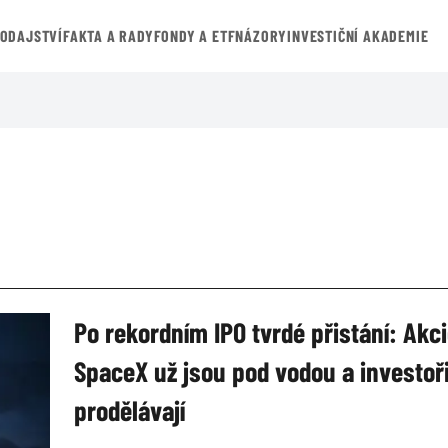
VODAJSTVÍ
FAKTA A RADY
FONDY A ETF
NÁZORY
INVESTIČNÍ AKADEMIE
Po rekordním IPO tvrdé přistání: Akc
SpaceX už jsou pod vodou a investoř
prodělávají