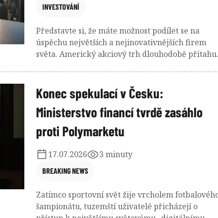
INVESTOVÁNÍ
Představte si, že máte možnost podílet se na
úspěchu největších a nejinovativnějších firem
světa. Americký akciový trh dlouhodobě přitahu
nejvíce pozornosti investorů z celého světa, a to 
velmi dobrého důvodu. Spojené státy jsou
domovem technologických gigantů, průkopníků
Konec spekulací v Česku:
ve zdravotnictví a silných finančních institucí,
Ministerstvo financí tvrdě zasáhlo
které udávají tempo globální ekonomiky.
proti Polymarketu
17.07.2026
3 minuty
BREAKING NEWS
Zatímco sportovní svět žije vrcholem fotbalovéh
šampionátu, tuzemští uživatelé přicházejí o
přístup k největšímu světovému „digitálnímu