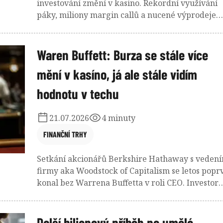
investování změní v kasino. Rekordní využívání
páky, miliony margin callů a nucené výprodeje
připomněly, že největším rizikem na trzích často
není samotná korekce, ale lidé, kteří investují za
peníze, které nikdy nevlastnili.
Waren Buffett: Burza se stále více
mění v kasíno, já ale stále vidím
hodnotu v techu
21.07.2026
4 minuty
FINANČNÍ TRHY
Setkání akcionářů Berkshire Hathaway s veden
firmy aka Woodstock of Capitalism se letos popr
konal bez Warrena Buffetta v roli CEO. Investor
přezdívaný vědma z Omahy tak místo zvědavým
investorům v hodinovém rozhovoru odpovídal
novinářům ze CNBC.
Další bilionový příběh po umělé