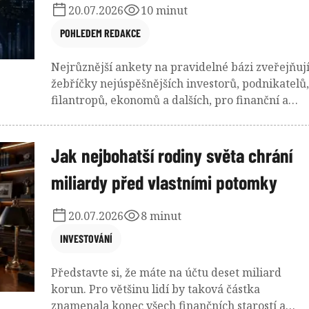
organismy jako programovatelné továrny.
20.07.2026
10 minut
POHLEDEM REDAKCE
Nejrůznější ankety na pravidelné bázi zveřejňuj
žebříčky nejúspěšnějších investorů, podnikatelů,
filantropů, ekonomů a dalších, pro finanční a
ekonomický svět, zajímavých lidí. Někteří část
svého majetku zdědili po předchozí generaci ne
generacích, ale je i poměrně velké množství těch
Jak nejbohatší rodiny světa chrání
kteří začínali od takřka úplné nuly. Pojďme se
miliardy před vlastními potomky
tedy podívat na pár příběhů lidí z vrcholových
pozic těchto žebříčků. Přeskočíme ale ty notoric
20.07.2026
8 minut
známé, jejichž příběh znají i ti méně zasvěcení.
INVESTOVÁNÍ
Představte si, že máte na účtu deset miliard
korun. Pro většinu lidí by taková částka
znamenala konec všech finančních starostí a