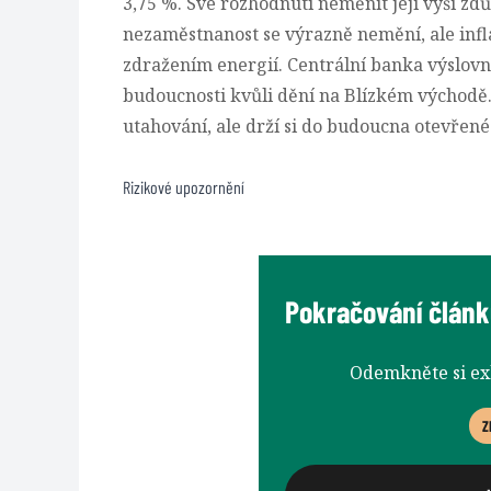
3,75 %. Své rozhodnutí neměnit její výši z
nezaměstnanost se výrazně nemění, ale infl
zdražením energií. Centrální banka výslovně
budoucnosti kvůli dění na Blízkém východě.
utahování, ale drží si do budoucna otevřen
Rizikové upozornění
Pokračování článku
Odemkněte si e
Z