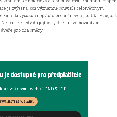
důvodnil tím, že americká ekonomika roste solidním tempem
ace je zvýšená, což významně souvisí s celosvětovým
 zmínila vysokou nejistotu pro měnovou politiku v nejbliž
 Nehrne se tedy do jejího rychlého uvolňování ani
é dveře pro oba směry.
 je dostupné pro předplatitele
xkluzivní obsah webu FOND SHOP
BÝVÁ JEŠTĚ 89 % ČLÁNKU