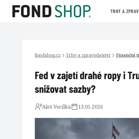
TRHY A ZPRA
fondshop.cz
Trhy a zpravodajství
Finanční t
Fed v zajetí drahé ropy i T
snižovat sazby?
Aleš Vocílka
13.05.2026