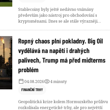
Stablecoiny byly ještě nedávno vnímány
především jako nástroj pro obchodování s
kryptoměnami. Dnes se ale stále výrazněji
propojují s tradičními financemi. Emitenti
největších dolarových stablecoinů totiž ukládají
velkou část svých rezerv do krátkodobých
Ropný chaos plní pokladny. Big Oil
amerických státních dluhopisů, takzvaných
vydělává na napětí i drahých
Treasury Bills. Z kryptoměnových společností se
tak stává nová skupina investorů do amerického
palivech, Trump má před midterms
státního dluhu.
problém
04.08.2026
4 minuty
FINANČNÍ TRHY
Geopolitická krize kolem Hormuzského průlivu
rozkolísala energetické trhy, ale pro největší