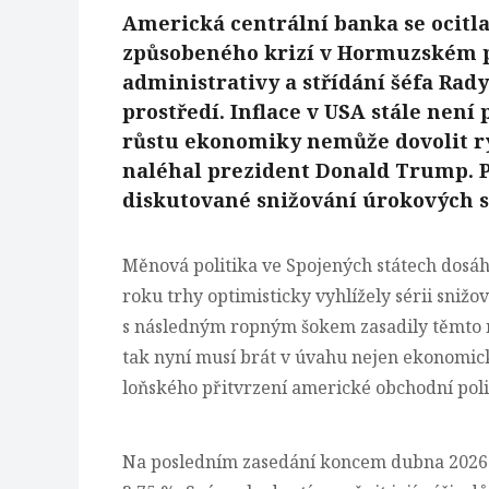
Americká centrální banka se ocitla
způsobeného krizí v Hormuzském p
administrativy a střídání šéfa Rad
prostředí. Inflace v USA stále není
růstu ekonomiky nemůže dovolit ry
naléhal prezident Donald Trump. Pr
diskutované snižování úrokových s
Měnová politika ve Spojených státech dosáhl
roku trhy optimisticky vyhlížely sérii snižo
s následným ropným šokem zasadily těmto n
tak nyní musí brát v úvahu nejen ekonomick
loňského přitvrzení americké obchodní poli
Na posledním zasedání koncem dubna 2026 