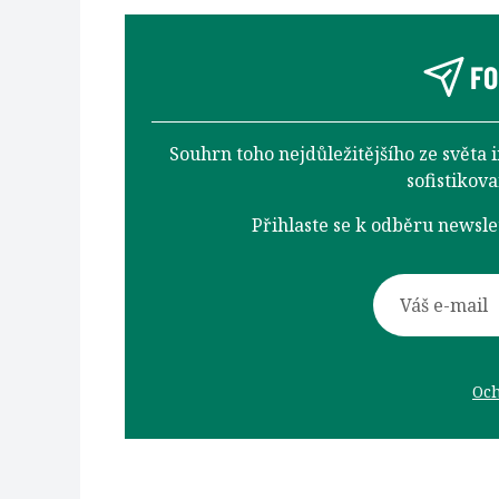
FO
Souhrn toho nejdůležitějšího ze světa 
sofistikov
Přihlaste se k odběru newsl
Och