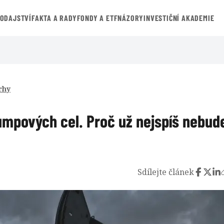
VODAJSTVÍ
FAKTA A RADY
FONDY A ETF
NÁZORY
INVESTIČNÍ AKADEMIE
rhy
rumpových cel. Proč už nejspíš nebud
Sdílejte článek