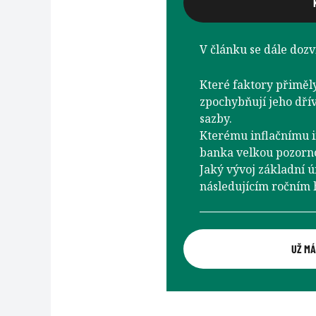
V článku se dále dozví
Které faktory přiměly
zpochybňují jeho dří
sazby.
Kterému inflačnímu i
banka velkou pozorno
Jaký vývoj základní ú
následujícím ročním 
UŽ MÁ