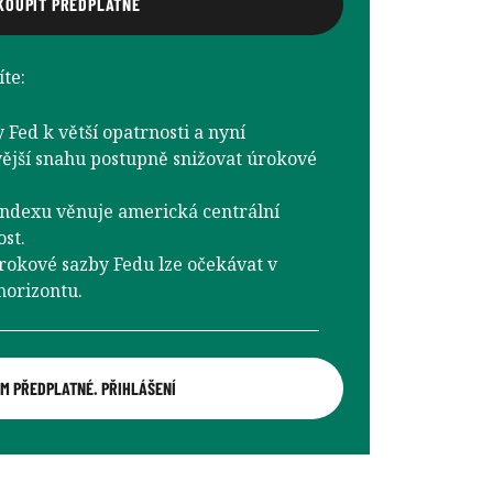
KOUPIT PŘEDPLATNÉ
te:
 Fed k větší opatrnosti a nyní
vější snahu postupně snižovat úrokové
ndexu věnuje americká centrální
st.
rokové sazby Fedu lze očekávat v
horizontu.
M PŘEDPLATNÉ. PŘIHLÁŠENÍ