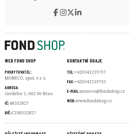
WEB FOND SHOP
KONTAKTNÍ ÚDAJE
+420541219737
POSKYTOVATEL:
TEL:
MONECO, spol. s r. o.
+420541219735
FAX:
ADRESA:
moneco@fondshop.cz
E-MAIL:
Gorkého 1, 602 00 Brno
www.fondshop.cz
WEB:
48532827
IČ:
CZ48532827
DIČ:
DŮLEŽITÉ INFORMACE
UŽITEČNÉ ODKAZY