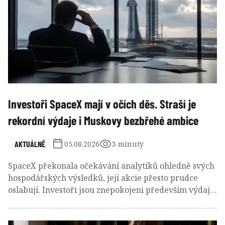
Investoři SpaceX mají v očích děs. Straší je
rekordní výdaje i Muskovy bezbřehé ambice
AKTUÁLNĚ
05.08.2026
3 minuty
SpaceX překonala očekávání analytiků ohledně svých
hospodářských výsledků, její akcie přesto prudce
oslabují. Investoři jsou znepokojeni především výdaji
na budování AI infrastruktury a nevázanými plány
Elona Muska, který slibuje bilionové tržby, datová