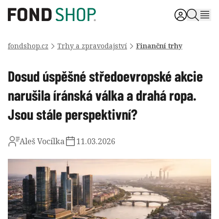
fondshop.cz
Trhy a zpravodajství
Finanční trhy
Dosud úspěšné středoevropské akcie
narušila íránská válka a drahá ropa.
Jsou stále perspektivní?
Aleš Vocílka
11.03.2026