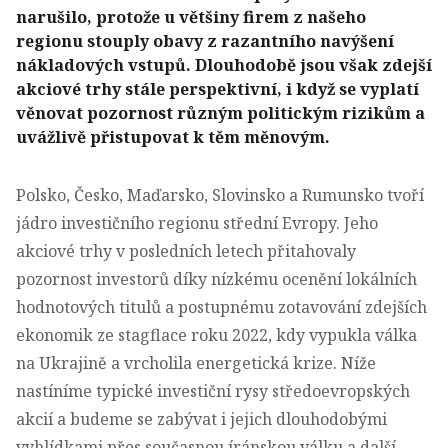
narušilo, protože u většiny firem z našeho
regionu stouply obavy z razantního navýšení
nákladových vstupů. Dlouhodobě jsou však zdejší
akciové trhy stále perspektivní, i když se vyplatí
věnovat pozornost různým politickým rizikům a
uvážlivě přistupovat k těm měnovým.
Polsko, Česko, Maďarsko, Slovinsko a Rumunsko tvoří
jádro investičního regionu střední Evropy. Jeho
akciové trhy v posledních letech přitahovaly
pozornost investorů díky nízkému ocenění lokálních
hodnotových titulů a postupnému zotavování zdejších
ekonomik ze stagflace roku 2022, kdy vypukla válka
na Ukrajině a vrcholila energetická krize. Níže
nastíníme typické investiční rysy středoevropských
akcií a budeme se zabývat i jejich dlouhodobými
vyhlídkami přes současnou íránskou válku a další