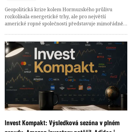
Geopolitická krize kolem Hormuzského průlivu
rozkolísala energetické trhy, ale pro největší
americké ropné společnosti představuje mimořádně
výnosné období. Rekordní marže rafinerií, vysoká
produkce i omezená nabídka paliv ženou zisky
největších ropných firem na nejvyšší úrovně za
poslední roky.
Invest Kompakt: Výsledková sezóna v plném