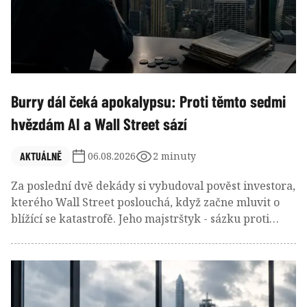
Burry dál čeká apokalypsu: Proti těmto sedmi
hvězdám AI a Wall Street sází
AKTUÁLNĚ
06.08.2026
2 minuty
Za poslední dvě dekády si vybudoval pověst investora,
kterého Wall Street poslouchá, když začne mluvit o
blížící se katastrofě. Jeho majstrštyk - sázku proti
americkému hypotečnímu trhu před krizí v roce 2008
- proslavil i film. A nyní znovu vysílá mimořádně
pesimistický signál. Aktuální euforie je podle něj jen
předzvěstí prudkého obratu.