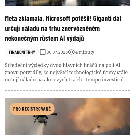
Meta zklamala, Microsoft potěšil! Giganti dál
určují náladu na trhu znervózněném
nekonečným růstem AI výdajů
FINANČNÍ TRHY
30.07.2026
4 minuty
Středeční výsledky dvou hlavních hráčů na poli AI
znovu potvrdily, že největší technologické firmy stále
určují náladu na akciových trzích i tempo investic do
umělé inteligence. Ač Meta i Microsoft rekordně
utrácejí za datová centra a čipy, investoři stále více
oceňují schopnost tyto výdaje proměnit v budoucí
zisky.
PRO REGISTROVANÉ