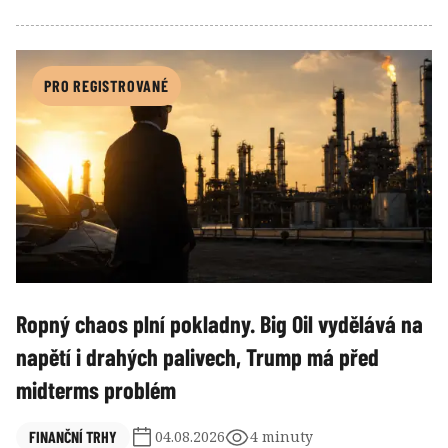
vybudoval během krátké doby fond v hodnotě desítek
miliard dolarů zhodnocujicích o desítky/stovky
procent. Víra a páka, které jej vynesly nahoru se však
v posledních dnech staly příčinou jeho dramatického
PRO REGISTROVANÉ
pádu.
Ropný chaos plní pokladny. Big Oil vydělává na
napětí i drahých palivech, Trump má před
midterms problém
FINANČNÍ TRHY
04.08.2026
4 minuty