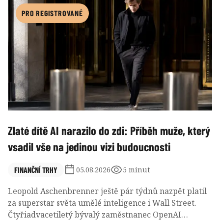
centra na oběžné dráze i další expanzi Starlinku.
PRO REGISTROVANÉ
Zlaté dítě AI narazilo do zdi: Příběh muže, který
vsadil vše na jedinou vizi budoucnosti
FINANČNÍ TRHY
05.08.2026
5 minut
Leopold Aschenbrenner ještě pár týdnů nazpět platil
za superstar světa umělé inteligence i Wall Street.
Čtyřiadvacetiletý bývalý zaměstnanec OpenAI