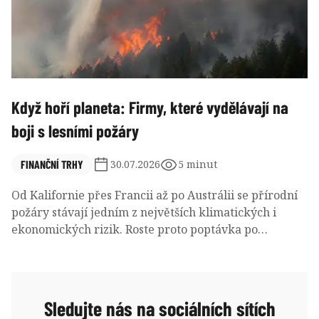
Když hoří planeta: Firmy, které vydělávají na
boji s lesními požáry
FINANČNÍ TRHY
30.07.2026
5 minut
Od Kalifornie přes Francii až po Austrálii se přírodní
požáry stávají jedním z největších klimatických i
ekonomických rizik. Roste proto poptávka po
technologiích, které je dokážou rychleji odhalit a
hasit. A spolu s ní pomalu vzniká i zájem investorů o
společnosti působící v tomto oboru.
Sledujte nás na sociálních sítích