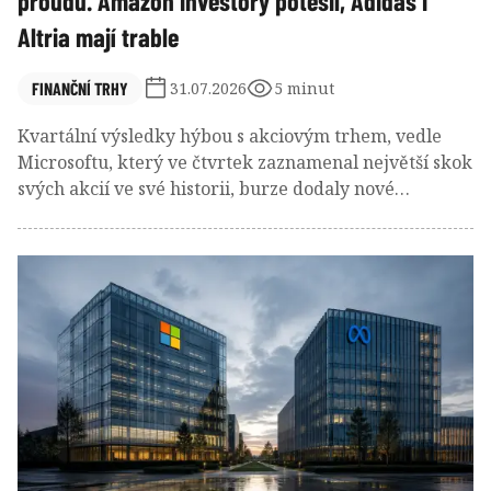
proudu. Amazon investory potěšil, Adidas i
Altria mají trable
FINANČNÍ TRHY
31.07.2026
5 minut
Kvartální výsledky hýbou s akciovým trhem, vedle
Microsoftu, který ve čtvrtek zaznamenal největší skok
svých akcií ve své historii, burze dodaly nové
informace i další byznysové kolosy. A společným
jmenovatelem těchto zpráv je transformace. Všichni
se přetvářejí.