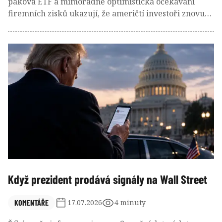
páková ETF a mimořádně optimistická očekávání
firemních zisků ukazují, že američtí investoři znovu
výrazně zvyšují ochotu podstupovat riziko. Navzdory
vysokým valuacím stále více sázejí na to, že růst
akciových trhů bude pokračovat. To ovšem může být v
korekci zároveň značný problém.
Když prezident prodává signály na Wall Street
KOMENTÁŘE
17.07.2026
4 minuty