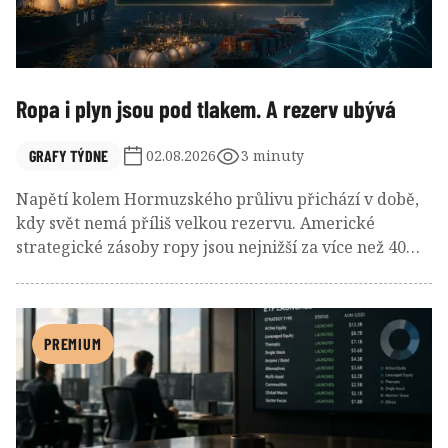
Ropa i plyn jsou pod tlakem. A rezerv ubývá
GRAFY TÝDNE
02.08.2026
3 minuty
Napětí kolem Hormuzského průlivu přichází v době,
kdy svět nemá příliš velkou rezervu. Americké
strategické zásoby ropy jsou nejnižší za více než 40
let, evropské zásobníky plynu zůstávají pod
průměrem a o dostupné dodávky LNG se stále
intenzivněji přetahuje Asie s Evropou.
PREMIUM