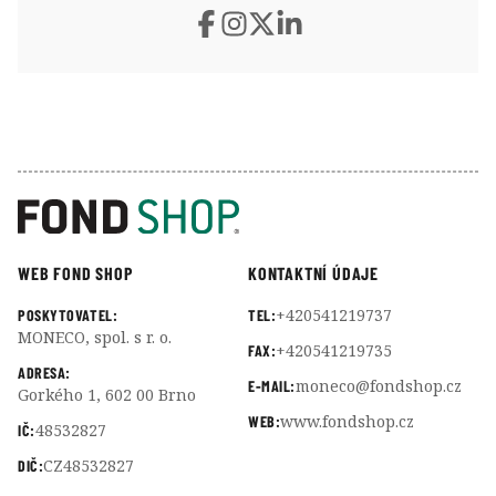
WEB FOND SHOP
KONTAKTNÍ ÚDAJE
+420541219737
POSKYTOVATEL:
TEL:
MONECO, spol. s r. o.
+420541219735
FAX:
ADRESA:
moneco@fondshop.cz
E-MAIL:
Gorkého 1, 602 00 Brno
www.fondshop.cz
WEB:
48532827
IČ:
CZ48532827
DIČ: