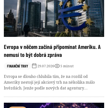
Evropa v něčem začíná připomínat Ameriku. A
nemusí to být dobrá zpráva
FINANČNÍ TRHY
29.07.2026
5 minut
Evropa se dlouho chlubila tím, že na rozdíl od
Ameriky nestojí její akciový trh na několika málo
hvězdách. Jenže podle nových dat agentury
Bloomberg už ani to nemusí být pravda a podobnost s
americkým trhem začíná být překvapivě velká.