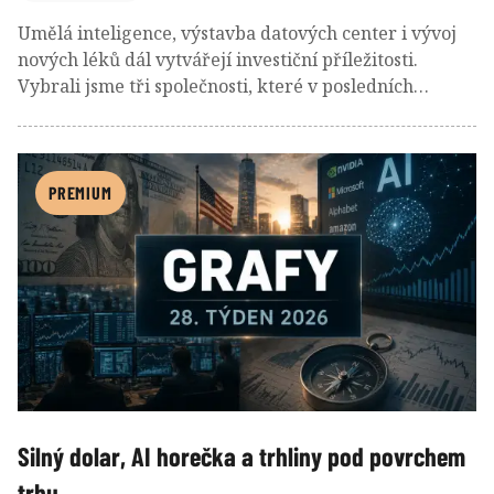
Umělá inteligence, výstavba datových center i vývoj
nových léků dál vytvářejí investiční příležitosti.
Vybrali jsme tři společnosti, které v posledních
týdnech přitahují zvýšenou pozornost investorů. A
každá z jiného důvodu.
PREMIUM
Silný dolar, AI horečka a trhliny pod povrchem
trhu