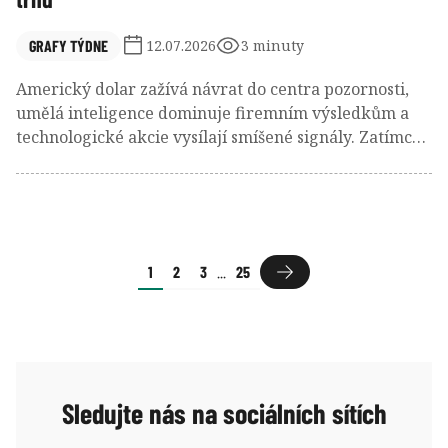
GRAFY TÝDNE
12.07.2026
3 minuty
Americký dolar zažívá návrat do centra pozornosti,
umělá inteligence dominuje firemním výsledkům a
technologické akcie vysílají smíšené signály. Zatímco
investoři dál sázejí na silný dolar a AI zůstává hlavním
motorem optimismu, pod povrchem trhu se objevují
známky slábnoucí šíře růstu, které stojí za pozornost.
1
2
3
...
25
Sledujte nás na sociálních sítích