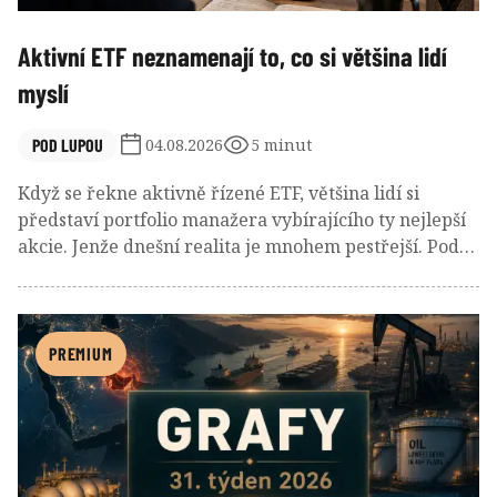
Aktivní ETF neznamenají to, co si většina lidí
myslí
POD LUPOU
04.08.2026
5 minut
Když se řekne aktivně řízené ETF, většina lidí si
představí portfolio manažera vybírajícího ty nejlepší
akcie. Jenže dnešní realita je mnohem pestřejší. Pod
stejnou nálepkou se dnes skrývají opční strategie,
pákové produkty i fondy zaměřené na jedinou akcii.
PREMIUM