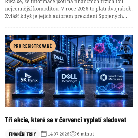
Říká se, že informace jsou na finančních trzích tou
nejcennější komoditou. V roce 2026 to platí dvojnásob.
Zvlášť když je jejich autorem prezident Spojených
států a rychlejší přístup k nim prodává společnost, ve
které má významný ekonomický podíl. Takový scénář
by ještě před pár lety působil jako satira. Dnes je to
realita.
PRO REGISTROVANÉ
Tři akcie, které se v červenci vyplatí sledovat
FINANČNÍ TRHY
14.07.2026
6 minut