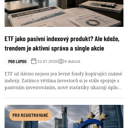
ETF jako pasivní indexový produkt? Ale kdeže,
trendem je aktivní správa a single akcie
POD LUPOU
31.07.2026
6 minut
ETF už dávno nejsou jen levné fondy kopírující známé
indexy. Zatímco většina investorů si je stále spojuje s
pasivním investováním, nové statistiky ukazují úplně
jiný obrázek. Burzovně obchodovaný fond se
postupně stává univerzálním obalem pro stále
odvážnější investiční strategie.
PRO REGISTROVANÉ