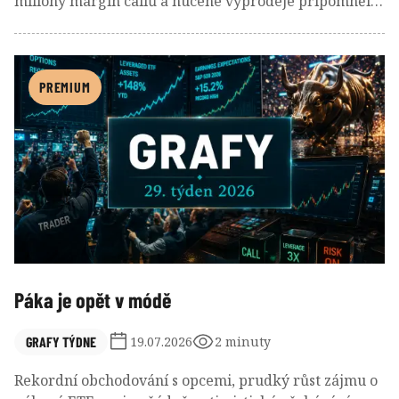
miliony margin callů a nucené výprodeje připomněly,
že největším rizikem na trzích často není samotná
korekce, ale lidé, kteří investují za peníze, které
nikdy nevlastnili.
PREMIUM
Páka je opět v módě
GRAFY TÝDNE
19.07.2026
2 minuty
Rekordní obchodování s opcemi, prudký růst zájmu o