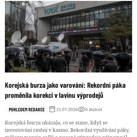
jakoukoliv vazbu na umělou inteligenci.
Korejská burza jako varování: Rekordní páka
proměnila korekci v lavinu výprodejů
POHLEDEM REDAKCE
21.07.2026
6 minut
Korejská burza ukázala, co se stane, když se
investování změní v kasino. Rekordní využívání páky,