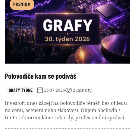
PREMIUM
Polovodiče kam se podíváš
GRAFY TÝDNE
26.07.2026
2 minuty
Investoři dnes sázejí na polovodiče téměř bez ohledu
na cenu, ocenění nebo ziskovost. Objem obchodů s
tímto sektorem láme rekordy, profesionální správci
fondů jej označují za nejpřeplněnější obchod na světě
a prudce rostou i ztrátové firmy, pokud mají