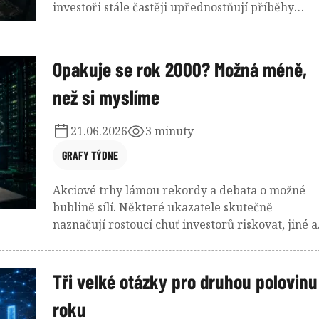
investoři stále častěji upřednostňují příběhy
spojené s umělou inteligencí před aktuální
ziskovostí firem. Data z posledních měsíců
ukazují, že chuť podstupovat riziko zůstává
Opakuje se rok 2000? Možná méně,
mimořádně vysoká. Nemusí tomu ale tak být
než si myslíme
napořád.
21.06.2026
3 minuty
GRAFY TÝDNE
Akciové trhy lámou rekordy a debata o možné
bublině sílí. Některé ukazatele skutečně
naznačují rostoucí chuť investorů riskovat, jiné a
ukazují na něco úplně jiného. Zatímco během
internetové horečky rostly především očekávání
dnešní technologičtí giganti za sebou mají i
Tři velké otázky pro druhou polovinu
mimořádný růst skutečných zisků. Jsou tedy trh
roku
nebezpečně přehřáté, nebo jen odrážejí novou