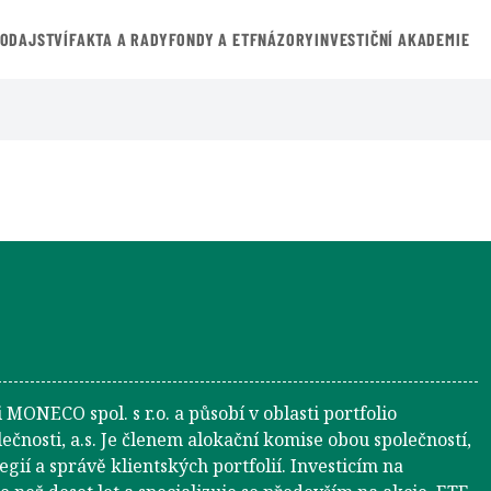
VODAJSTVÍ
FAKTA A RADY
FONDY A ETF
NÁZORY
INVESTIČNÍ AKADEMIE
 MONECO spol. s r.o. a působí v oblasti portfolio
osti, a.s. Je členem alokační komise obou společností,
egií a správě klientských portfolií. Investicím na