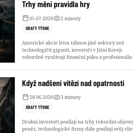
FTSE hledaly cestu, jak firmu co nejrychleji
Trhy mění pravidla hry
zařadit, správce indexu S&P 500 jako jediný řekl
pravidla platí pro všechny stejně.
05.07.2026
2 minuty
GRAFY TÝDNE
Americké akcie letos táhnou jiné sektory než
technologičtí giganti, investoři v Jižní Koreji
rekordně využívají finanční páku a profesionáln
správci aktiv zatím využívají umělou inteligenci
především jako pomocníka při analýzách, nikoli
jako náhradu vlastního rozhodování. Tři grafy
Když nadšení vítězí nad opatrností
ukazují, že pod povrchem finančních trhů
probíhají změny, které stojí za pozornost.
28.06.2026
3 minuty
GRAFY TÝDNE
Drobní investoři posílají na trhy rekordní objem
peněz, technologické firmy dále posilují svůj vliv