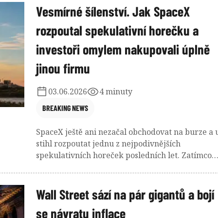
jen prestižní indexy, ale potenciálně stovky
Vesmírné šílenství. Jak SpaceX
miliard dolarů pasivního kapitálu.
rozpoutal spekulativní horečku a
investoři omylem nakupovali úplně
jinou firmu
03.06.2026
4 minuty
BREAKING NEWS
SpaceX ještě ani nezačal obchodovat na burze a 
stihl rozpoutat jednu z nejpodivnějších
spekulativních horeček posledních let. Zatímco
investoři netrpělivě vyhlížejí IPO firmy Elona
Muska, část trhu mezitím hnala vzhůru akcie
úplně jiné společnosti, kterou se SpaceX spojuje
Wall Street sází na pár gigantů a bojí
snad jen podobný ticker a slovo „vesmír“ v
se návratu inflace
příběhu. Výsledkem byl růst o stovky procent,