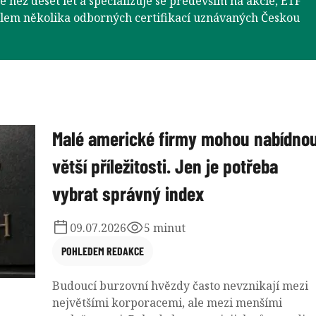
e než deset let a specializuje se především na akcie, ETF
elem několika odborných certifikací uznávaných Českou
Malé americké firmy mohou nabídno
větší příležitosti. Jen je potřeba
vybrat správný index
09.07.2026
5 minut
POHLEDEM REDAKCE
Budoucí burzovní hvězdy často nevznikají mezi
největšími korporacemi, ale mezi menšími