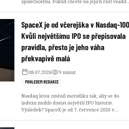
společnostmi. Pokud chcete na jejich růst vsadit
prostřednictvím ETF, vyplatí se vědět, že
nejpopulárnější index nemusí být zároveň tím
nejlepším.
SpaceX je od včerejška v Nasdaq-100
Kvůli největšímu IPO se přepisovala
pravidla, přesto je jeho váha
překvapivě malá
08.07.2026
9 minut
POHLEDEM REDAKCE
Nasdaq letos změnil metodiku tak, aby se do
indexu mohlo dostat největší IPO historie.
Výsledek? SpaceX je od 7. července 2026 v
Nasdaq-100, ale paradoxně s vahou menší, než b
možná řada investorů čekala. Zatímco Nasdaq či