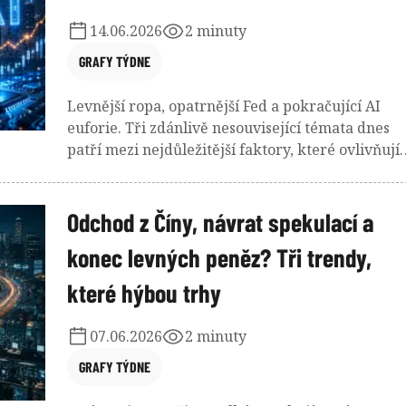
ekonomickou realitu poháněnou umělou
14.06.2026
2 minuty
inteligencí?
GRAFY TÝDNE
Levnější ropa, opatrnější Fed a pokračující AI
euforie. Tři zdánlivě nesouvisející témata dnes
patří mezi nejdůležitější faktory, které ovlivňují
náladu investorů i další směřování finančních
trhů.
Odchod z Číny, návrat spekulací a
konec levných peněz? Tři trendy,
které hýbou trhy
07.06.2026
2 minuty
GRAFY TÝDNE