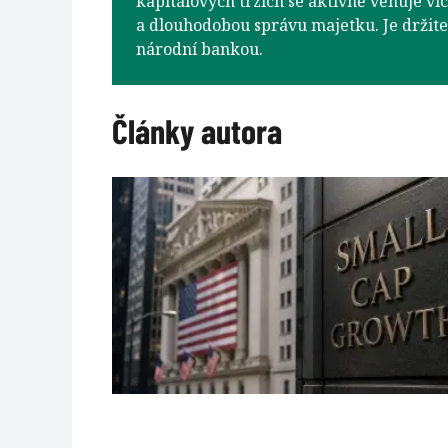
kapitálových trzích se aktivně věnuje víc
a dlouhodobou správu majetku. Je držit
národní bankou.
Články autora