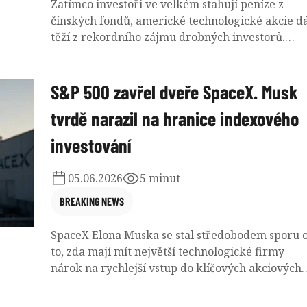
Zatímco investoři ve velkém stahují peníze z
čínských fondů, americké technologické akcie d
těží z rekordního zájmu drobných investorů.
Současně se ale začíná měnit i prostředí
úrokových sazeb, protože návrat inflačních tlak
nutí centrální banky k opatrnějšímu přístupu.
S&P 500 zavřel dveře SpaceX. Musk
tvrdě narazil na hranice indexového
investování
05.06.2026
5 minut
BREAKING NEWS
SpaceX Elona Muska se stal středobodem sporu 
to, zda mají mít největší technologické firmy
nárok na rychlejší vstup do klíčových akciových
indexů. Zatímco Nasdaq otevřel dveře dokořán,
S&P 500 vzkázal jasné ne. Ve hře přitom nejsou