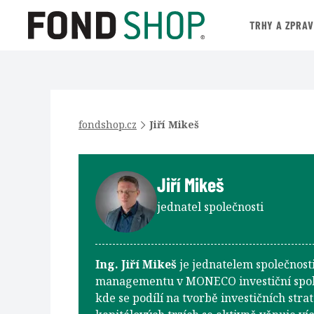
TRHY A ZPRA
fondshop.cz
Jiří Mikeš
Jiří Mikeš
jednatel společnosti
Ing. Jiří Mikeš
je jednatelem společnosti
managementu v MONECO investiční společn
kde se podílí na tvorbě investičních strat