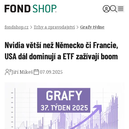
fondshop.cz
Trhy a zpravodajství
Grafy týdne
Nvidia větší než Německo či Francie,
USA dál dominují a ETF zažívají boom
Jiří Mikeš
07.09.2025