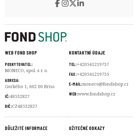
WEB FOND SHOP
KONTAKTNÍ ÚDAJE
+420541219737
POSKYTOVATEL:
TEL:
MONECO, spol. s r. o.
+420541219735
FAX:
ADRESA:
moneco@fondshop.cz
E-MAIL:
Gorkého 1, 602 00 Brno
www.fondshop.cz
WEB:
48532827
IČ:
CZ48532827
DIČ:
DŮLEŽITÉ INFORMACE
UŽITEČNÉ ODKAZY