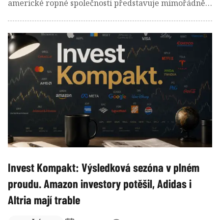
americké ropné společnosti představuje mimořádně
výnosné období. Rekordní marže rafinerií, vysoká
produkce i omezená nabídka paliv ženou zisky
největších ropných firem na nejvyšší úrovně za
poslední roky.
Invest Kompakt: Výsledková sezóna v plném
proudu. Amazon investory potěšil, Adidas i
Altria mají trable