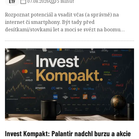
ETF
07.08.2026
5 minut
Rozpoznat potenciál a vsadit včas (a správně) na
internet či smartphony. Být tady před
desítkami/stovkami let a moci se svézt na boomu
železnice, elektřiny nebo počítačů? Umělá inteligence
je další kapitolou dlouhého seznamu těchto
technologických revolucí. A disruptivní investování
nabízí způsob, jak na těchto transformacích vydělat!
Invest Kompakt: Palantir nadchl burzu a akcie