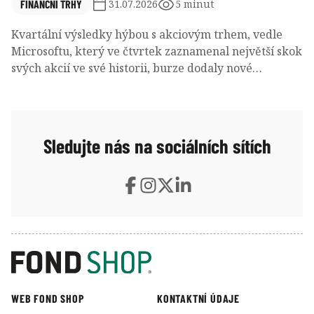
FINANČNÍ TRHY
31.07.2026
5 minut
Kvartální výsledky hýbou s akciovým trhem, vedle
Microsoftu, který ve čtvrtek zaznamenal největší skok
svých akcií ve své historii, burze dodaly nové
informace i další byznysové kolosy. A společným
jmenovatelem těchto zpráv je transformace. Všichni
se přetvářejí.
Sledujte nás na sociálních sítích
WEB FOND SHOP
KONTAKTNÍ ÚDAJE