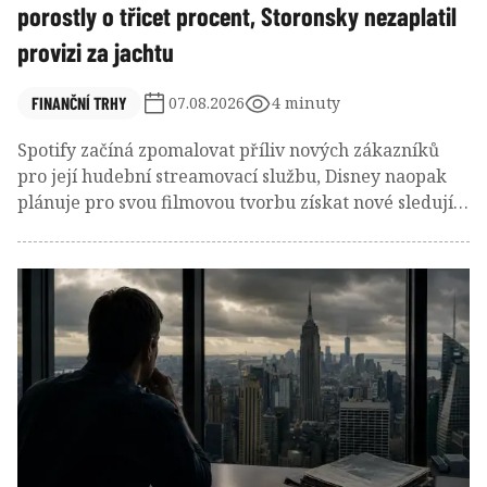
porostly o třicet procent, Storonsky nezaplatil
provizi za jachtu
FINANČNÍ TRHY
07.08.2026
4 minuty
Spotify začíná zpomalovat příliv nových zákazníků
pro její hudební streamovací službu, Disney naopak
plánuje pro svou filmovou tvorbu získat nové sledující
skrze bezplatný kanál. A čerstvý šéf Novo Nordisku
naordinoval firmě novou kulturu, v jejímž rámci se
má víc riskovat a nebát se selhat.