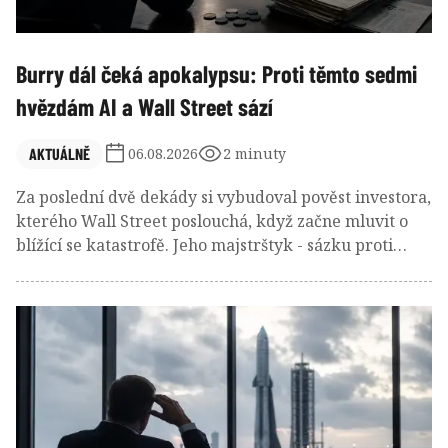
Burry dál čeká apokalypsu: Proti těmto sedmi
hvězdám AI a Wall Street sází
AKTUÁLNĚ
06.08.2026
2 minuty
Za poslední dvě dekády si vybudoval pověst investora,
kterého Wall Street poslouchá, když začne mluvit o
blížící se katastrofě. Jeho majstrštyk - sázku proti
americkému hypotečnímu trhu před krizí v roce 2008
- proslavil i film. A nyní znovu vysílá mimořádně
pesimistický signál. Aktuální euforie je podle něj jen
předzvěstí prudkého obratu.