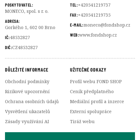
+420541219737
POSKYTOVATEL:
TEL:
MONECO, spol. s r. o.
+420541219735
FAX:
ADRESA:
moneco@fondshop.cz
E-MAIL:
Gorkého 1, 602 00 Brno
www.fondshop.cz
WEB:
48532827
IČ:
CZ48532827
DIČ:
DŮLEŽITÉ INFORMACE
UŽITEČNÉ ODKAZY
Obchodní podmínky
Profil webu FOND SHOP
Rizikové upozornění
Ceník předplatného
Ochrana osobních údajů
Mediální profil a inzerce
Vysvětlení ukazatelů
Externí spolupráce
Zásady využívání AI
Tiráž webu