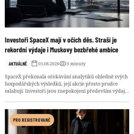
Investoři SpaceX mají v očích děs. Straší je
rekordní výdaje i Muskovy bezbřehé ambice
AKTUÁLNĚ
05.08.2026
3 minuty
SpaceX překonala očekávání analytiků ohledně svých
hospodářských výsledků, její akcie přesto prudce
oslabují. Investoři jsou znepokojeni především výdaji
na budování AI infrastruktury a nevázanými plány
Elona Muska, který slibuje bilionové tržby, datová
centra na oběžné dráze i další expanzi Starlinku.
PRO REGISTROVANÉ