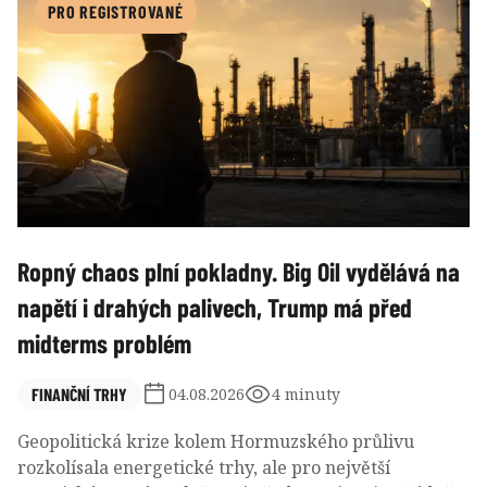
v posledních dnech staly příčinou jeho dramatického
PRO REGISTROVANÉ
pádu.
Ropný chaos plní pokladny. Big Oil vydělává na
napětí i drahých palivech, Trump má před
midterms problém
FINANČNÍ TRHY
04.08.2026
4 minuty
Geopolitická krize kolem Hormuzského průlivu
rozkolísala energetické trhy, ale pro největší