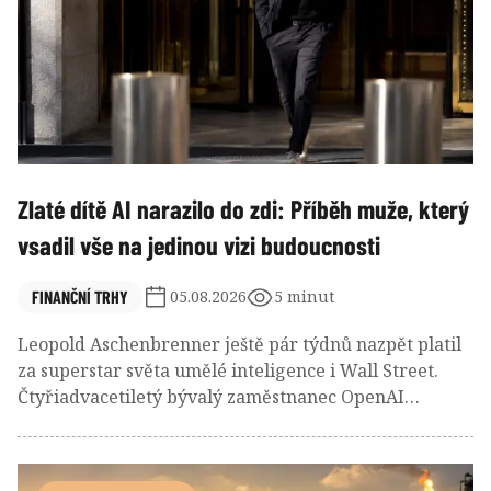
Zlaté dítě AI narazilo do zdi: Příběh muže, který
vsadil vše na jedinou vizi budoucnosti
FINANČNÍ TRHY
05.08.2026
5 minut
Leopold Aschenbrenner ještě pár týdnů nazpět platil
za superstar světa umělé inteligence i Wall Street.
Čtyřiadvacetiletý bývalý zaměstnanec OpenAI
vybudoval během krátké doby fond v hodnotě desítek
miliard dolarů zhodnocujicích o desítky/stovky
procent. Víra a páka, které jej vynesly nahoru se však