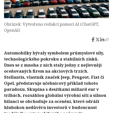
Obrázek: Vytvořeno redakcí pomocí AI (ChatGPT,
OpenAI)
Automobilky bývaly symbolem průmyslové síly,
technologického pokroku a stabilních zisků.
Dnes se z mnoha z nich staly jedny z nejlevněji
oceňovaných firem na akciových trzích.
Stellantis, vlastník značek Jeep, Peugeot, Fiat či
Opel, představuje učebnicový příklad tohoto
paradoxu. Skupina s desítkami miliard eur v
tržbách, rozsáhlou globální výrobní sítí a silnou
bilancí se obchoduje za ocenění, které odráží
hlubokou nedůvěru investorů v budoucnost