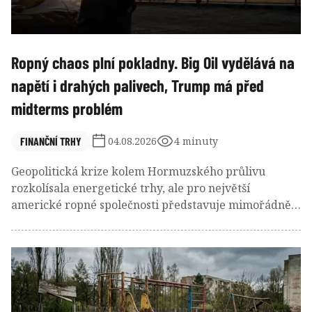
Ropný chaos plní pokladny. Big Oil vydělává na
napětí i drahých palivech, Trump má před
midterms problém
FINANČNÍ TRHY
04.08.2026
4 minuty
Geopolitická krize kolem Hormuzského průlivu
rozkolísala energetické trhy, ale pro největší
americké ropné společnosti představuje mimořádně
výnosné období. Rekordní marže rafinerií, vysoká
produkce i omezená nabídka paliv ženou zisky
největších ropných firem na nejvyšší úrovně za
poslední roky.