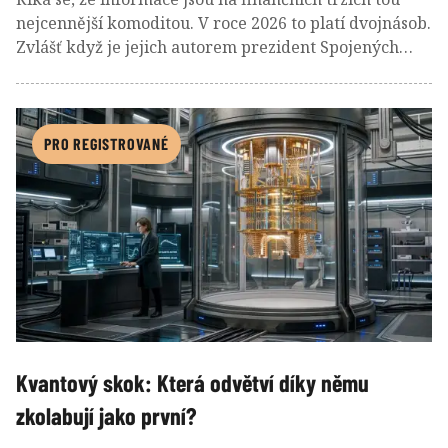
nejcennější komoditou. V roce 2026 to platí dvojnásob.
Zvlášť když je jejich autorem prezident Spojených
států a rychlejší přístup k nim prodává společnost, ve
které má významný ekonomický podíl. Takový scénář
by ještě před pár lety působil jako satira. Dnes je to
realita.
PRO REGISTROVANÉ
Kvantový skok: Která odvětví díky němu
zkolabují jako první?