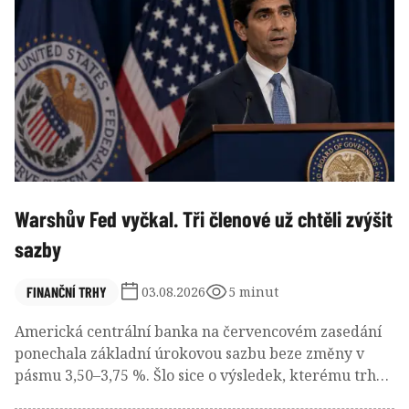
Warshův Fed vyčkal. Tři členové už chtěli zvýšit
sazby
FINANČNÍ TRHY
03.08.2026
5 minut
Americká centrální banka na červencovém zasedání
ponechala základní úrokovou sazbu beze změny v
pásmu 3,50–3,75 %. Šlo sice o výsledek, kterému trh
před jednáním přisuzoval přibližně 70%