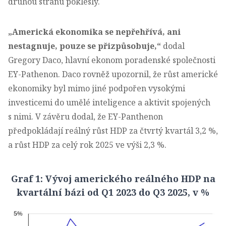
druhou stranu poklesly.
„Americká ekonomika se nepřehřívá, ani
nestagnuje, pouze se přizpůsobuje,“
dodal
Gregory Daco, hlavní ekonom poradenské společnosti
EY-Pathenon. Daco rovněž upozornil, že růst americké
ekonomiky byl mimo jiné podpořen vysokými
investicemi do umělé inteligence a aktivit spojených
s nimi. V závěru dodal, že EY-Panthenon
předpokládají reálný růst HDP za čtvrtý kvartál 3,2 %,
a růst HDP za celý rok 2025 ve výši 2,3 %.
Graf 1: Vývoj amerického reálného HDP na
kvartální bázi od Q1 2023 do Q3 2025, v %