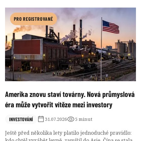
pravděpodobnost, tentokrát však rozhodnutí zdaleka
nepůsobilo jako předem daná formalita. Investoři
současně oceňovali nezanedbatelnou možnost zvýšení
PRO REGISTROVANÉ
sazeb a do jednání vstupovali s mírou nejistoty, která
byla v posledních letech před zasedáními Fedu spíše
výjimečná.
Amerika znovu staví továrny. Nová průmyslová
éra může vytvořit vítěze mezi investory
INVESTOVÁNÍ
31.07.2026
5 minut
Ještě před několika lety platilo jednoduché pravidlo:
kdo chtěl vyrábět levně, zamířil do Asie. Čína se stala