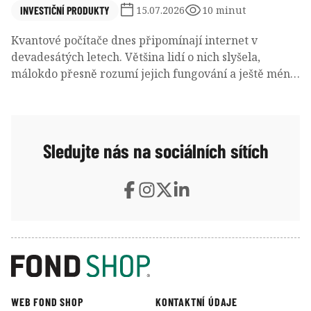
INVESTIČNÍ PRODUKTY
15.07.2026
10 minut
Kvantové počítače dnes připomínají internet v
devadesátých letech. Většina lidí o nich slyšela,
málokdo přesně rozumí jejich fungování a ještě méně
investorů dokáže odhadnout, kdo na této technologii
skutečně vydělá. Přesto se do jejich vývoje investují
desítky miliard dolarů a největší technologické firmy
považují kvantové výpočty za jednu z nejdůležitějších
Sledujte nás na sociálních sítích
strategických oblastí příštích desetiletí.
WEB FOND SHOP
KONTAKTNÍ ÚDAJE