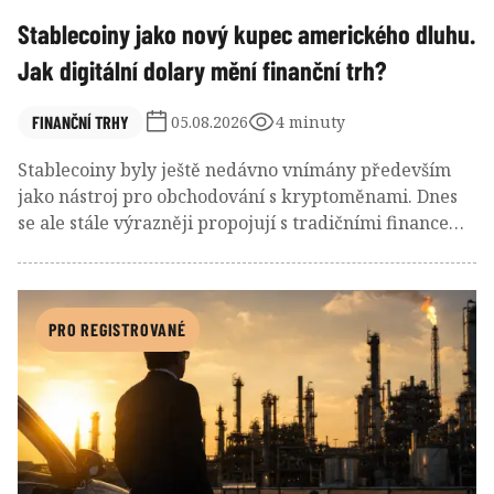
Stablecoiny jako nový kupec amerického dluhu.
Jak digitální dolary mění finanční trh?
FINANČNÍ TRHY
05.08.2026
4 minuty
Stablecoiny byly ještě nedávno vnímány především
jako nástroj pro obchodování s kryptoměnami. Dnes
se ale stále výrazněji propojují s tradičními financemi.
Emitenti největších dolarových stablecoinů totiž
ukládají velkou část svých rezerv do krátkodobých
amerických státních dluhopisů, takzvaných Treasury
Bills. Z kryptoměnových společností se tak stává nová
PRO REGISTROVANÉ
skupina investorů do amerického státního dluhu.