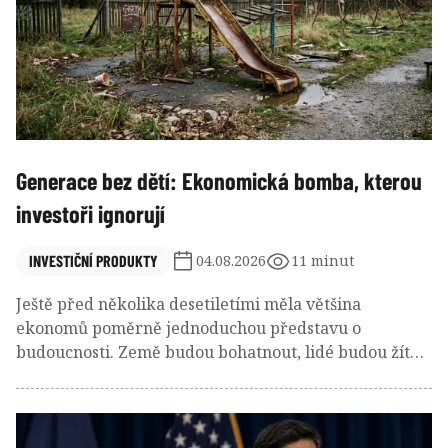
Generace bez dětí: Ekonomická bomba, kterou
investoři ignorují
INVESTIČNÍ PRODUKTY
04.08.2026
11 minut
Ještě před několika desetiletími měla většina
ekonomů poměrně jednoduchou představu o
budoucnosti. Země budou bohatnout, lidé budou žít
déle a počet obyvatel bude postupně růst. Více lidí
znamenalo více pracovníků, více zákazníků, více
postavených domů a větší spotřebu.