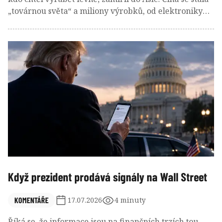
„továrnou světa“ a miliony výrobků, od elektroniky
přes automobily až po zdravotnické pomůcky, začaly
vznikat tisíce kilometrů daleko od zákazníků. Firmy
tím ušetřily obrovské částky, protože využily levnější
pracovní sílu, vybudovanou infrastrukturu a obrovské
výrobní kapacity. Pro spotřebitele to znamenalo
levnější zboží a pro akcionáře vyšší zisky.
Když prezident prodává signály na Wall Street
KOMENTÁŘE
17.07.2026
4 minuty
Říká se, že informace jsou na finančních trzích tou