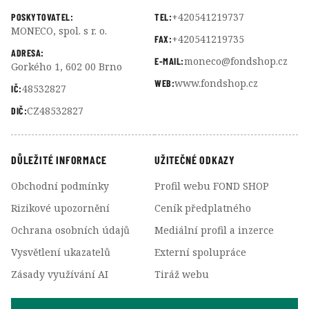
+420541219737
POSKYTOVATEL:
TEL:
MONECO, spol. s r. o.
+420541219735
FAX:
ADRESA:
moneco@fondshop.cz
E-MAIL:
Gorkého 1, 602 00 Brno
www.fondshop.cz
WEB:
48532827
IČ:
CZ48532827
DIČ:
DŮLEŽITÉ INFORMACE
UŽITEČNÉ ODKAZY
Obchodní podmínky
Profil webu FOND SHOP
Rizikové upozornění
Ceník předplatného
Ochrana osobních údajů
Mediální profil a inzerce
Vysvětlení ukazatelů
Externí spolupráce
Zásady využívání AI
Tiráž webu