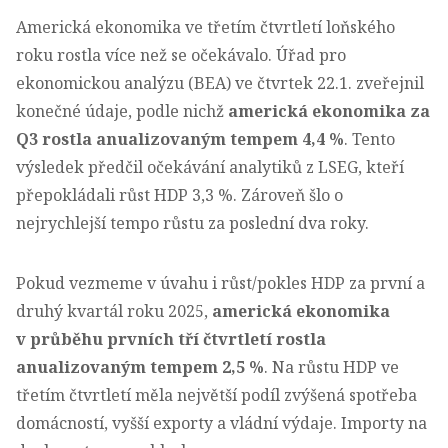
Americká ekonomika ve třetím čtvrtletí loňského
roku rostla více než se očekávalo. Úřad pro
ekonomickou analýzu (BEA) ve čtvrtek 22.1. zveřejnil
konečné údaje, podle nichž
americká ekonomika za
Q3 rostla anualizovaným tempem 4,4 %
. Tento
výsledek předčil očekávání analytiků z LSEG, kteří
přepokládali růst HDP 3,3 %. Zároveň šlo o
nejrychlejší tempo růstu za poslední dva roky.
Pokud vezmeme v úvahu i růst/pokles HDP za první a
druhý kvartál roku 2025,
americká ekonomika
v průběhu prvních tří čtvrtletí rostla
anualizovaným tempem 2,5 %
. Na růstu HDP ve
třetím čtvrtletí měla největší podíl zvýšená spotřeba
domácností, vyšší exporty a vládní výdaje. Importy na