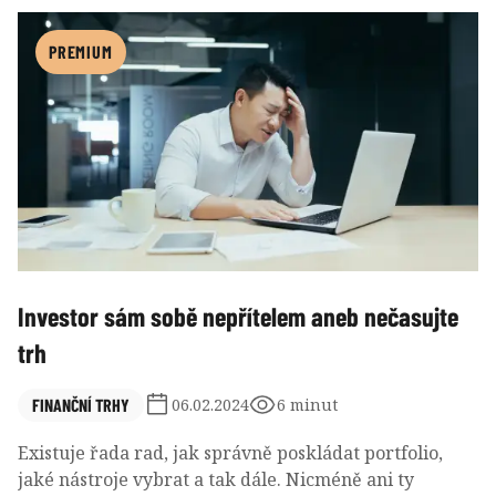
udržet se na ekonomickém a investičním výsluní i
nadále, nebo pro ni vznikají nová rizika schopná
PREMIUM
vyvolat sestup?
Investor sám sobě nepřítelem aneb nečasujte
trh
FINANČNÍ TRHY
06.02.2024
6 minut
Existuje řada rad, jak správně poskládat portfolio,
jaké nástroje vybrat a tak dále. Nicméně ani ty