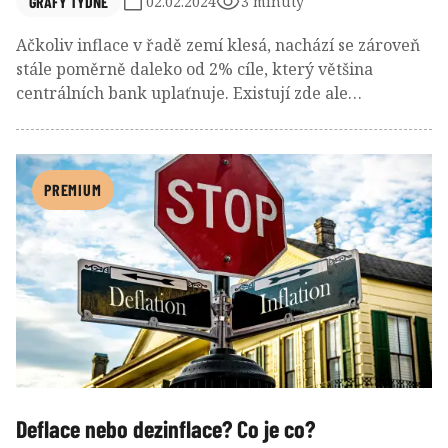
GRAFY TÝDNE
02.02.2024
3 minuty
Ačkoliv inflace v řadě zemí klesá, nachází se zároveň
stále poměrně daleko od 2% cíle, který většina
centrálních bank uplaťnuje. Existují zde ale
samozřejmě rozdíly, stejně jako jsou rozdíly v tom, jak
se daří jednotlivým ekonomikám zemí eurozóny.
PREMIUM
Deflace nebo dezinflace? Co je co?