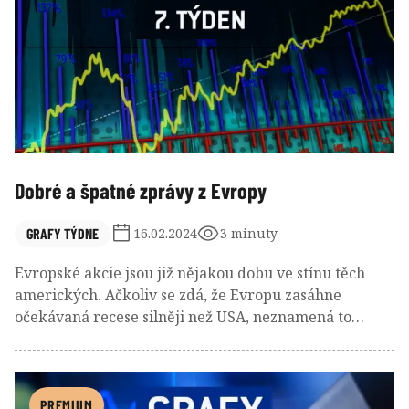
Dobré a špatné zprávy z Evropy
GRAFY TÝDNE
16.02.2024
3 minuty
Evropské akcie jsou již nějakou dobu ve stínu těch
amerických. Ačkoliv se zdá, že Evropu zasáhne
očekávaná recese silněji než USA, neznamená to
nutně, že by se evropským akciím nedařilo. Záleží na
úhlu pohledu
PREMIUM