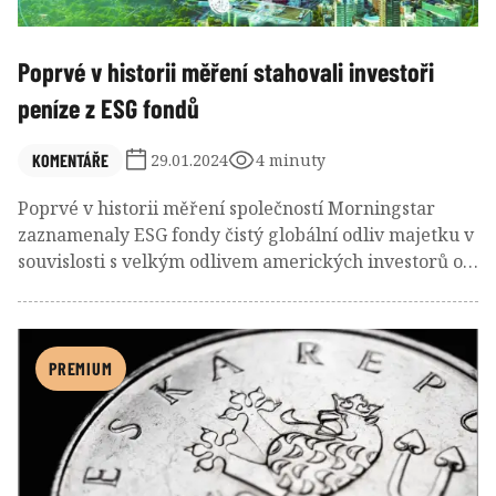
Poprvé v historii měření stahovali investoři
peníze z ESG fondů
KOMENTÁŘE
29.01.2024
4 minuty
Poprvé v historii měření společností Morningstar
zaznamenaly ESG fondy čistý globální odliv majetku v
souvislosti s velkým odlivem amerických investorů od
strategií v oblasti životního prostředí, sociálních věcí a
správy a řízení.
PREMIUM