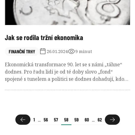
Jak se rodila tržní ekonomika
FINANČNÍ TRHY
26.01.2024
9 minut
Ekonomická transformace 90. let se s námi „táhne“
dodnes. Pro řadu lidí je od té doby slovo „fond“
spojené s tunelem a politici se dodnes dohadují, kdo
za co mohl, či co bylo uděláno dobře.
1
...
56
57
58
59
60
...
62