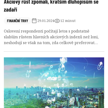
Akciový růst zpomalí, kratším dluhopisům se
zadaří
FINANČNÍ TRHY
29.01.2024
12 minut
Oslovení respondenti počítají letos s podstatně
slabším růstem hlavních akciových indexů než loni,
neshodují se však na tom, zda celkově preferovat
vyspělé nebo rozvíjející se trhy. Obratem z poklesu do
růstu by mohly překvapit čínské akcie. U státních
dluhopisů ČR převažuje pozitivní názor na kratší
durace. Z měn má šanci posílit japonský jen, případně
euro proti dolaru a později možná koruna proti euru.