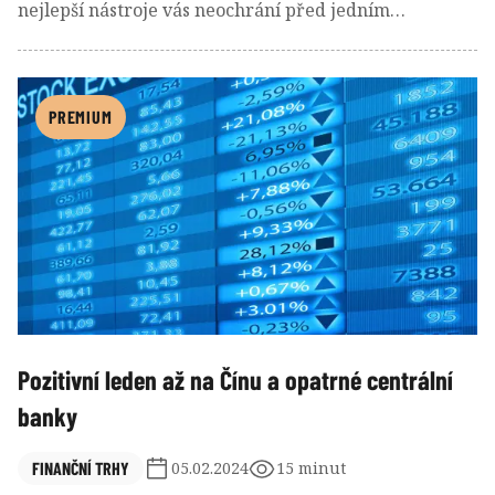
nejlepší nástroje vás neochrání před jedním
„nepřítelem“. Tím jste totiž vy sami.
PREMIUM
Pozitivní leden až na Čínu a opatrné centrální
banky
FINANČNÍ TRHY
05.02.2024
15 minut