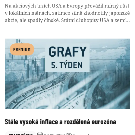
Na akciových trzích USA a Evropy převážil mírný růst
v lokálních měnách, zatímco silně zhodnotily japonské
akcie, ale spadly čínské. Státní dluhopisy USA a zemí
eurozóny lehce cenově ztratily, ropa podražila a dolar
posílil. Do vývoje promluvil docela příznivý rozjezd
výsledkové sezóny, stejně jako rétorický ústup
centrálních bank Fed, ECB a BoE od výhledu brzkého
PREMIUM
snižování úrokových sazeb. Dílčí negativní faktory
představovaly úpadek čínské realitní společnosti
Evergrande a útoky na obchodní lodě v Rudém moři.
Stále vysoká inflace a rozdělená eurozóna