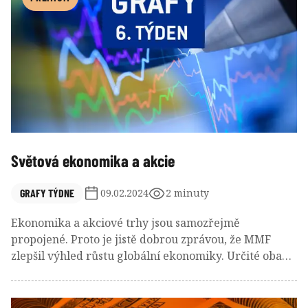
Světová ekonomika a akcie
GRAFY TÝDNE
09.02.2024
2 minuty
Ekonomika a akciové trhy jsou samozřejmě
propojené. Proto je jistě dobrou zprávou, že MMF
zlepšil výhled růstu globální ekonomiky. Určité obavy
ale mohou plynout například z toho, že diverzifikace
některých indexů není v poslední době zrovna ideální.