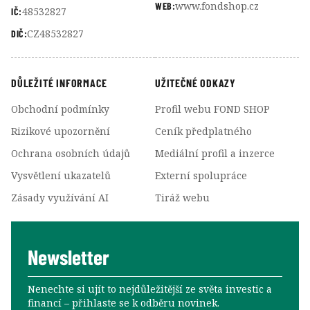
www.fondshop.cz
WEB:
48532827
IČ:
CZ48532827
DIČ:
DŮLEŽITÉ INFORMACE
UŽITEČNÉ ODKAZY
Obchodní podmínky
Profil webu FOND SHOP
Rizikové upozornění
Ceník předplatného
Ochrana osobních údajů
Mediální profil a inzerce
Vysvětlení ukazatelů
Externí spolupráce
Zásady využívání AI
Tiráž webu
Newsletter
Nenechte si ujít to nejdůležitější ze světa investic a
financí –⁠⁠⁠⁠⁠⁠ přihlaste se k odběru novinek.