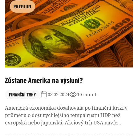
PREMIUM
Zůstane Amerika na výsluní?
FINANČNÍ TRHY
08.02.2024
10 minut
Americká ekonomika dosahovala po finanční krizi v
průměru o dost rychlejšího tempa růstu HDP než
evropská nebo japonská. Akciový trh USA navíc
zaznamenal dlouhodobý náskok proti zbytku
vyspělého i rozvíjejícího se světa. Má Amerika šanci