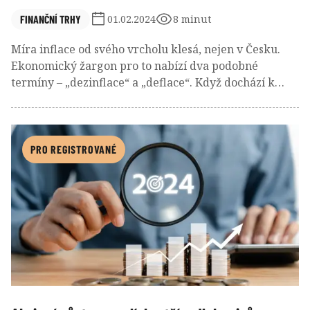
FINANČNÍ TRHY
01.02.2024
8 minut
Míra inflace od svého vrcholu klesá, nejen v Česku.
Ekonomický žargon pro to nabízí dva podobné
termíny – „dezinflace“ a „deflace“. Když dochází k
dezinflaci, ceny rostou, ale pomalejším tempem. V
ekonomice, která prochází dezinflací, cenová hladina
stále roste. Ceny však v průměru rostou pomaleji než
dříve. Míra inflace je stále kladná, ale na nižší úrovni.
PRO REGISTROVANÉ
Paradigma cílování inflace říká, že žádoucí je mírný
asi dvouprocentní růst CPI inflace.