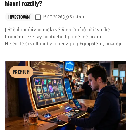
hlavní rozdíly?
INVESTOVÁNÍ
15.07.2026
6 minut
Ještě donedávna měla většina Čechů při tvorbě
finanční rezervy na důchod poměrně jasno.
Nejčastější volbou bylo penzijní připojištění, později
doplňkové penzijní spoření – produkt spojovaný
hlavně s bezpečím, státní podporou a dlouhodobým
odkládáním peněz. Finanční trh se však postupně
proměnil a objevil se nový nástroj: dlouhodobý
PREMIUM
investiční produkt neboli DIP. Ten na první pohled
působí jako modernější alternativa ke klasickému
penzijnímu spoření. Přináší větší volnost při výběru
investic, širší možnosti a potenciál zajímavějšího
zhodnocení.