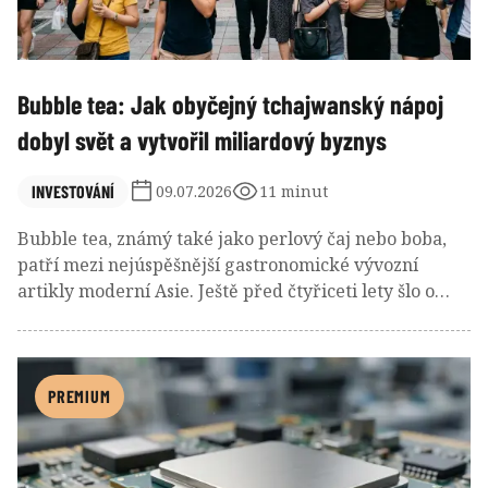
Bubble tea: Jak obyčejný tchajwanský nápoj
dobyl svět a vytvořil miliardový byznys
INVESTOVÁNÍ
09.07.2026
11 minut
Bubble tea, známý také jako perlový čaj nebo boba,
patří mezi nejúspěšnější gastronomické vývozní
artikly moderní Asie. Ještě před čtyřiceti lety šlo o
lokální specialitu několika čajoven na Tchaj-wanu,
zatímco dnes představuje miliardové odvětví s tisíci
provozoven po celém světě.
PREMIUM