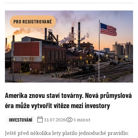
znamenalo více pracovníků, více zákazníků, více
postavených domů a větší spotřebu.
PRO REGISTROVANÉ
Amerika znovu staví továrny. Nová průmyslová
éra může vytvořit vítěze mezi investory
INVESTOVÁNÍ
31.07.2026
5 minut
Ještě před několika lety platilo jednoduché pravidlo: