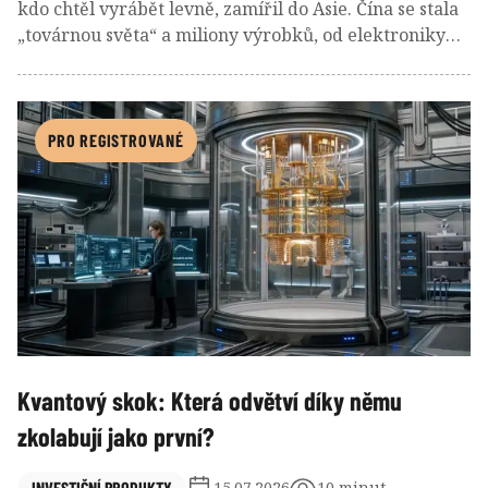
kdo chtěl vyrábět levně, zamířil do Asie. Čína se stala
„továrnou světa“ a miliony výrobků, od elektroniky
přes automobily až po zdravotnické pomůcky, začaly
vznikat tisíce kilometrů daleko od zákazníků. Firmy
tím ušetřily obrovské částky, protože využily levnější
pracovní sílu, vybudovanou infrastrukturu a obrovské
PRO REGISTROVANÉ
výrobní kapacity. Pro spotřebitele to znamenalo
levnější zboží a pro akcionáře vyšší zisky.
Kvantový skok: Která odvětví díky němu
zkolabují jako první?
INVESTIČNÍ PRODUKTY
15.07.2026
10 minut