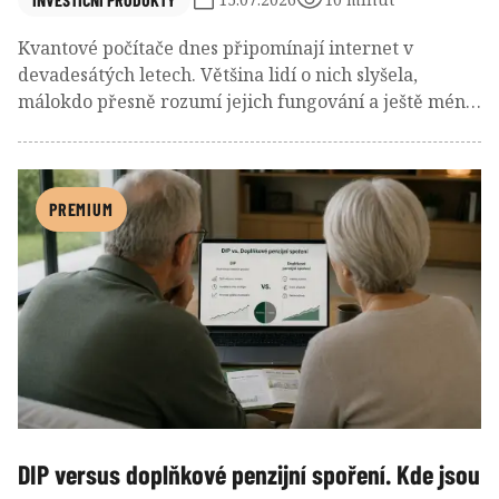
Kvantové počítače dnes připomínají internet v
devadesátých letech. Většina lidí o nich slyšela,
málokdo přesně rozumí jejich fungování a ještě méně
investorů dokáže odhadnout, kdo na této technologii
skutečně vydělá. Přesto se do jejich vývoje investují
desítky miliard dolarů a největší technologické firmy
považují kvantové výpočty za jednu z nejdůležitějších
PREMIUM
strategických oblastí příštích desetiletí.
DIP versus doplňkové penzijní spoření. Kde jsou