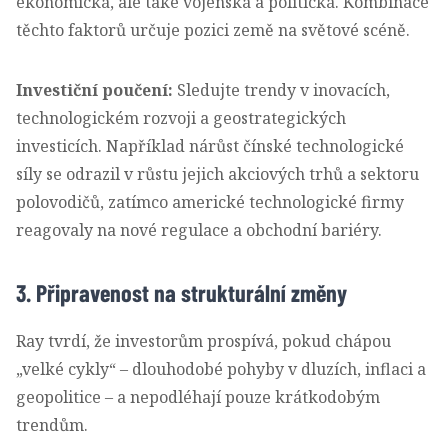
ekonomická, ale také vojenská a politická. Kombinace
těchto faktorů určuje pozici země na světové scéně.
Investiční poučení:
Sledujte trendy v inovacích,
technologickém rozvoji a geostrategických
investicích. Například nárůst čínské technologické
síly se odrazil v růstu jejich akciových trhů a sektoru
polovodičů, zatímco americké technologické firmy
reagovaly na nové regulace a obchodní bariéry.
3. Připravenost na strukturální změny
Ray tvrdí, že investorům prospívá, pokud chápou
„velké cykly“ – dlouhodobé pohyby v dluzích, inflaci a
geopolitice – a nepodléhají pouze krátkodobým
trendům.