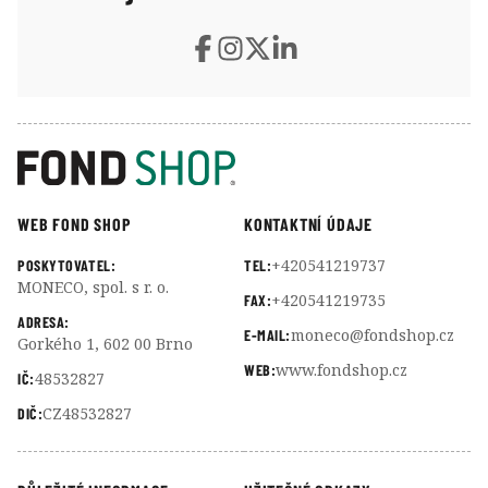
WEB FOND SHOP
KONTAKTNÍ ÚDAJE
+420541219737
POSKYTOVATEL:
TEL:
MONECO, spol. s r. o.
+420541219735
FAX:
ADRESA:
moneco@fondshop.cz
E-MAIL:
Gorkého 1, 602 00 Brno
www.fondshop.cz
WEB:
48532827
IČ:
CZ48532827
DIČ: