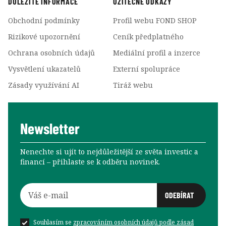
DŮLEŽITÉ INFORMACE
UŽITEČNÉ ODKAZY
Obchodní podmínky
Profil webu FOND SHOP
Rizikové upozornění
Ceník předplatného
Ochrana osobních údajů
Mediální profil a inzerce
Vysvětlení ukazatelů
Externí spolupráce
Zásady využívání AI
Tiráž webu
Newsletter
Nenechte si ujít to nejdůležitější ze světa investic a
financí –⁠⁠⁠⁠⁠⁠ přihlaste se k odběru novinek.
Souhlasím se
zpracováním osobních údajů podle zásad