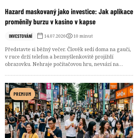
Hazard maskovaný jako investice: Jak aplikace
proměnily burzu v kasino v kapse
INVESTOVÁNÍ
14.07.2026
10 minut
Představte si běžný večer. Člověk sedí doma na gauči,
v ruce drží telefon a bezmyšlenkovitě projíždí
obrazovku. Nehraje počítačovou hru, nevsází na
sportovní utkání, ani nesedí v kasinu. Dívá se na svůj
investiční účet. Najednou se objeví zelené číslo. Jeho
akcie během několika minut vyrostla o tři procenta.
Telefon zavibruje. Na obrazovce vyskočí upozornění.
PREMIUM