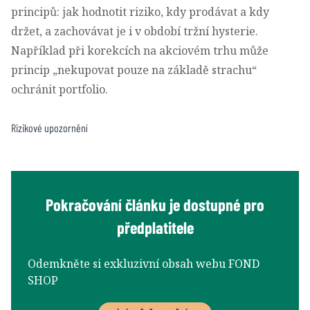
principů: jak hodnotit riziko, kdy prodávat a kdy
držet, a zachovávat je i v období tržní hysterie.
Například při korekcích na akciovém trhu může
princip „nekupovat pouze na základě strachu“
ochránit portfolio.
Rizikové upozornění
Pokračování článku je dostupné pro
předplatitele
Odemkněte si exkluzivní obsah webu FOND
SHOP