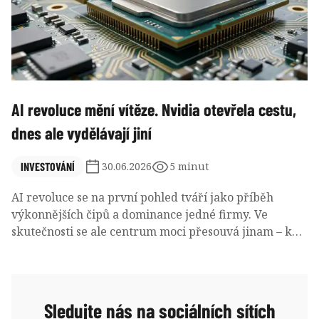
AI revoluce mění vítěze. Nvidia otevřela cestu,
dnes ale vydělávají jiní
INVESTOVÁNÍ
30.06.2026
5 minut
AI revoluce se na první pohled tváří jako příběh
výkonnějších čipů a dominance jedné firmy. Ve
skutečnosti se ale centrum moci přesouvá jinam – k
paměťovým technologiím, které rozhodují o tom,
kolik umělé inteligence může vůbec existovat.
Sledujte nás na sociálních sítích