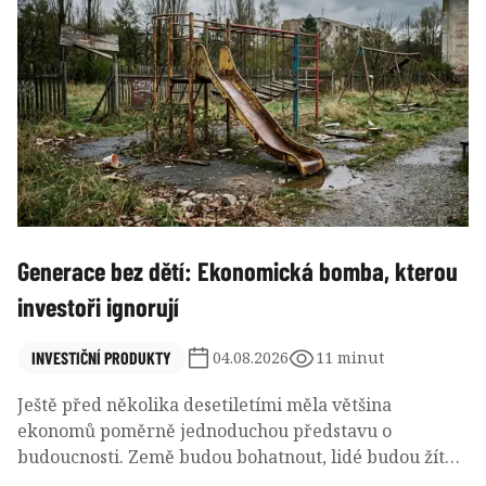
Generace bez dětí: Ekonomická bomba, kterou
investoři ignorují
INVESTIČNÍ PRODUKTY
04.08.2026
11 minut
Ještě před několika desetiletími měla většina
ekonomů poměrně jednoduchou představu o
budoucnosti. Země budou bohatnout, lidé budou žít
déle a počet obyvatel bude postupně růst. Více lidí