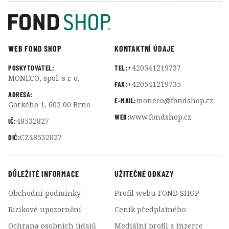
WEB FOND SHOP
KONTAKTNÍ ÚDAJE
+420541219737
POSKYTOVATEL:
TEL:
MONECO, spol. s r. o.
+420541219735
FAX:
ADRESA:
moneco@fondshop.cz
E-MAIL:
Gorkého 1, 602 00 Brno
www.fondshop.cz
WEB:
48532827
IČ:
CZ48532827
DIČ:
DŮLEŽITÉ INFORMACE
UŽITEČNÉ ODKAZY
Obchodní podmínky
Profil webu FOND SHOP
Rizikové upozornění
Ceník předplatného
Ochrana osobních údajů
Mediální profil a inzerce