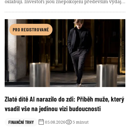
oslabují. Investoři jsou znepokojeni především výdaji
na budování AI infrastruktury a nevázanými plány
Elona Muska, který slibuje bilionové tržby, datová
centra na oběžné dráze i další expanzi Starlinku.
PRO REGISTROVANÉ
Zlaté dítě AI narazilo do zdi: Příběh muže, který
vsadil vše na jedinou vizi budoucnosti
FINANČNÍ TRHY
05.08.2026
5 minut