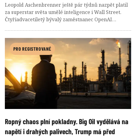
Leopold Aschenbrenner ještě pár týdnů nazpět platil
za superstar světa umělé inteligence i Wall Street.
Čtyřiadvacetiletý bývalý zaměstnanec OpenAI
vybudoval během krátké doby fond v hodnotě desítek
miliard dolarů zhodnocujicích o desítky/stovky
procent. Víra a páka, které jej vynesly nahoru se však
v posledních dnech staly příčinou jeho dramatického
PRO REGISTROVANÉ
pádu.
Ropný chaos plní pokladny. Big Oil vydělává na
napětí i drahých palivech, Trump má před