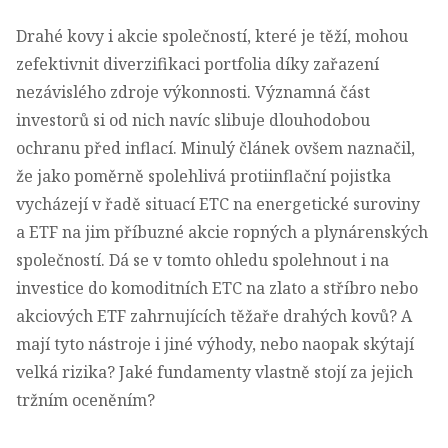
Drahé kovy i akcie společností, které je těží, mohou
zefektivnit diverzifikaci portfolia díky zařazení
nezávislého zdroje výkonnosti. Významná část
investorů si od nich navíc slibuje dlouhodobou
ochranu před inflací.
Minulý článek
ovšem naznačil,
že jako poměrně spolehlivá protiinflační pojistka
vycházejí v řadě situací ETC na energetické suroviny
a ETF na jim příbuzné akcie ropných a plynárenských
společností. Dá se v tomto ohledu spolehnout i na
investice do komoditních ETC na zlato a stříbro nebo
akciových ETF zahrnujících těžaře drahých kovů? A
mají tyto nástroje i jiné výhody, nebo naopak skýtají
velká rizika? Jaké fundamenty vlastně stojí za jejich
tržním oceněním?