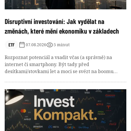
Disruptivní investování: Jak vydělat na
změnách, které mění ekonomiku v základech
ETF
07.08.2026
5 minut
Rozpoznat potenciál a vsadit včas (a správně) na
internet či smartphony. Být tady před
desítkami/stovkami let a moci se svézt na boomu
železnice, elektřiny nebo počítačů? Umělá inteligence
je další kapitolou dlouhého seznamu těchto
technologických revolucí. A disruptivní investování
nabízí způsob, jak na těchto transformacích vydělat!