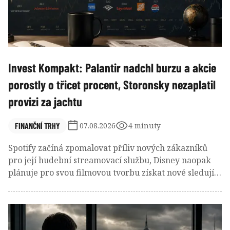
Invest Kompakt: Palantir nadchl burzu a akcie
porostly o třicet procent, Storonsky nezaplatil
provizi za jachtu
FINANČNÍ TRHY
07.08.2026
4 minuty
Spotify začíná zpomalovat příliv nových zákazníků
pro její hudební streamovací službu, Disney naopak
plánuje pro svou filmovou tvorbu získat nové sledující
skrze bezplatný kanál. A čerstvý šéf Novo Nordisku
naordinoval firmě novou kulturu, v jejímž rámci se
má víc riskovat a nebát se selhat.