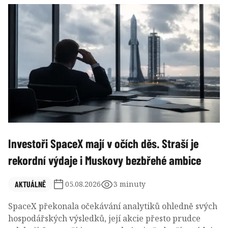
pesimistický signál. Aktuální euforie je podle něj jen
předzvěstí prudkého obratu.
Investoři SpaceX mají v očích děs. Straší je
rekordní výdaje i Muskovy bezbřehé ambice
AKTUÁLNĚ
05.08.2026
3 minuty
SpaceX překonala očekávání analytiků ohledně svých
hospodářských výsledků, její akcie přesto prudce