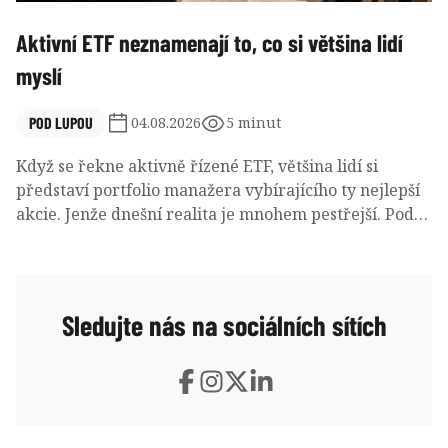
Aktivní ETF neznamenají to, co si většina lidí
myslí
POD LUPOU
04.08.2026
5 minut
Když se řekne aktivně řízené ETF, většina lidí si
představí portfolio manažera vybírajícího ty nejlepší
akcie. Jenže dnešní realita je mnohem pestřejší. Pod
stejnou nálepkou se dnes skrývají opční strategie,
pákové produkty i fondy zaměřené na jedinou akcii.
Sledujte nás na sociálních sítích