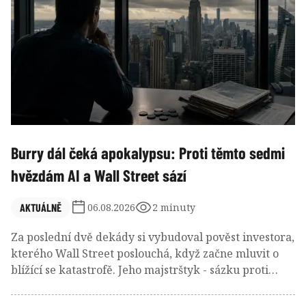
Burry dál čeká apokalypsu: Proti těmto sedmi
hvězdám AI a Wall Street sází
AKTUÁLNĚ
06.08.2026
2 minuty
Za poslední dvě dekády si vybudoval pověst investora,
kterého Wall Street poslouchá, když začne mluvit o
blížící se katastrofě. Jeho majstrštyk - sázku proti
americkému hypotečnímu trhu před krizí v roce 2008
- proslavil i film. A nyní znovu vysílá mimořádně