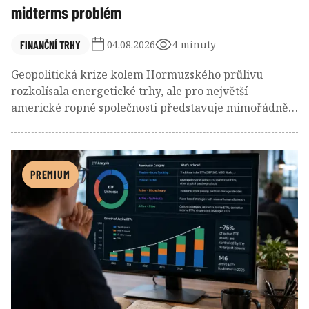
midterms problém
FINANČNÍ TRHY
04.08.2026
4 minuty
Geopolitická krize kolem Hormuzského průlivu
rozkolísala energetické trhy, ale pro největší
americké ropné společnosti představuje mimořádně
výnosné období. Rekordní marže rafinerií, vysoká
produkce i omezená nabídka paliv ženou zisky
největších ropných firem na nejvyšší úrovně za
poslední roky.
PREMIUM