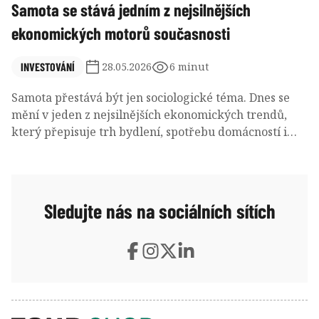
Samota se stává jedním z nejsilnějších
ekonomických motorů současnosti
INVESTOVÁNÍ
28.05.2026
6 minut
Samota přestává být jen sociologické téma. Dnes se
mění v jeden z nejsilnějších ekonomických trendů,
který přepisuje trh bydlení, spotřebu domácností i
strukturu firemních zisků. Více lidí žije samo, více
služeb se platí individuálně a vzniká nový typ
ekonomiky postavený na pohodlí, předplatném a
digitální psychologické podpoře.
Sledujte nás na sociálních sítích