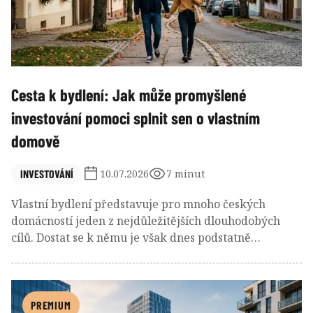
Cesta k bydlení: Jak může promyšlené
investování pomoci splnit sen o vlastním
domově
INVESTOVÁNÍ
10.07.2026
7 minut
Vlastní bydlení představuje pro mnoho českých
domácností jeden z nejdůležitějších dlouhodobých
cílů. Dostat se k němu je však dnes podstatně
náročnější než v minulosti. Hodnota nemovitostí v
posledních letech rostla rychleji než příjmy většiny
obyvatel a naspořit potřebnou částku se proto stává
stále větší výzvou. Řada lidí tak hledá způsob, jak
PREMIUM