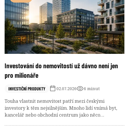
postupně vytvořit vlastní kapitál, který jim v
budoucnu usnadní získání hypotečního úvěru a
přiblíží je k vysněnému domovu.
Investování do nemovitostí už dávno není jen
pro milionáře
INVESTIČNÍ PRODUKTY
02.07.2026
6 minut
Touha vlastnit nemovitost patří mezi českými
investory k těm nejsilnějším. Mnoho lidí vnímá byt,
kancelář nebo obchodní centrum jako něco
hmatatelného, stabilního a dlouhodobě bezpečného.
Jenže realita posledních let ukazuje, že koupě