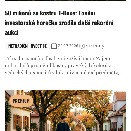
50 milionů za kostru T-Rexe: Fosilní
investorská horečka zrodila další rekordní
aukci
NETRADIČNÍ INVESTICE
22.07.2026
4 minuty
Trh s dinosauřími fosiliemi zažívá boom. Zájem
miliardářů proměnil kostry pravěkých kolosů z
vědeckých exponátů v lukrativní aukční předměty, na
které se přihazují statisíce i miliony a o které soupeří
podnikatelé, celebrity i vědecké instituce. Na pozadí
pak rostou obavy o paleontologii.
PREMIUM