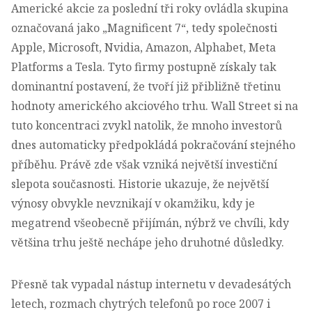
Americké akcie za poslední tři roky ovládla skupina
označovaná jako „Magnificent 7“, tedy společnosti
Apple, Microsoft, Nvidia, Amazon, Alphabet, Meta
Platforms a Tesla. Tyto firmy postupně získaly tak
dominantní postavení, že tvoří již přibližně třetinu
hodnoty amerického akciového trhu.
Wall Street si na
tuto koncentraci zvykl natolik, že mnoho investorů
dnes automaticky předpokládá pokračování stejného
příběhu
. Právě zde však vzniká největší investiční
slepota současnosti. Historie ukazuje, že největší
výnosy obvykle nevznikají v okamžiku, kdy je
megatrend všeobecně přijímán, nýbrž ve chvíli, kdy
většina trhu ještě nechápe jeho druhotné důsledky.
Přesně tak vypadal nástup internetu v devadesátých
letech, rozmach chytrých telefonů po roce 2007 i