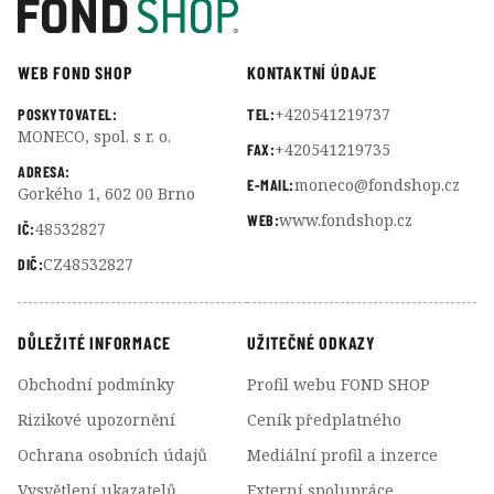
WEB FOND SHOP
KONTAKTNÍ ÚDAJE
+420541219737
POSKYTOVATEL:
TEL:
MONECO, spol. s r. o.
+420541219735
FAX:
ADRESA:
moneco@fondshop.cz
E-MAIL:
Gorkého 1, 602 00 Brno
www.fondshop.cz
WEB:
48532827
IČ:
CZ48532827
DIČ:
DŮLEŽITÉ INFORMACE
UŽITEČNÉ ODKAZY
Obchodní podmínky
Profil webu FOND SHOP
Rizikové upozornění
Ceník předplatného
Ochrana osobních údajů
Mediální profil a inzerce
Vysvětlení ukazatelů
Externí spolupráce