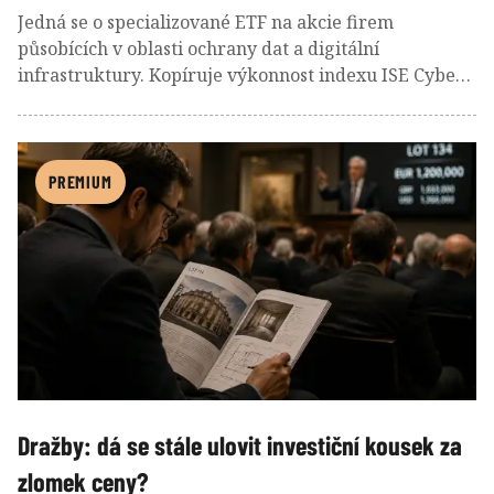
Jedná se o specializované ETF na akcie firem
působících v oblasti ochrany dat a digitální
infrastruktury. Kopíruje výkonnost indexu ISE Cyber
Security UCITS, který uplatňuje modifikované
rovnoměrné vážení svých pozic na úrovni velkých a
středních kapitalizací se zohledněním likvidity a
faktorů udržitelnosti ESG. I když toto ETF vykazuje
PREMIUM
vysokou volatilitu, může zaujmout dlouhodobé
růstově orientované investory, kteří chtějí profitovat z
očekávaného rozmachu výdajů na kybernetickou
bezpečnost.
Dražby: dá se stále ulovit investiční kousek za
zlomek ceny?