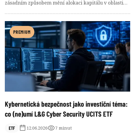
zásadním způsobem mění alokaci kapitálu v oblasti
spotřebního zboží. Velké korporace přesouvají
významnou část svých rozpočtů na propagaci od
tradičních mediálních domů směrem k nezávislým
tvůrcům, mezi nimiž tvoří specifickou a vysoce
PREMIUM
ziskovou skupinu rodinné profily.
Kybernetická bezpečnost jako investiční téma:
co (ne)umí L&G Cyber Security UCITS ETF
ETF
12.06.2026
7 minut