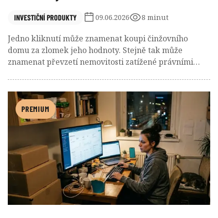
INVESTIČNÍ PRODUKTY
09.06.2026
8 minut
Jedno kliknutí může znamenat koupi činžovního
domu za zlomek jeho hodnoty. Stejně tak může
znamenat převzetí nemovitosti zatížené právními
vadami, jejichž řešení pohltí roky času i miliony
korun. Dražby jsou místem, kde se střetává
chamtivost, strach, příležitost i lidské příběhy
dlužníků a investorů. Za lákavými vyvolávacími
PREMIUM
cenami se skrývá svět, který připomíná lov pokladů
více než běžné investování.