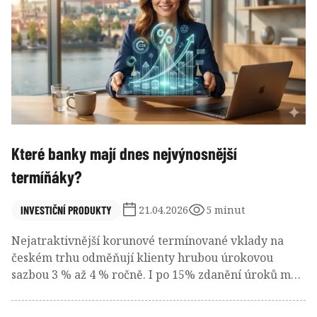
Které banky mají dnes nejvýnosnější
termíňáky?
INVESTIČNÍ PRODUKTY
21.04.2026
5 minut
Nejatraktivnější korunové termínované vklady na
českém trhu odměňují klienty hrubou úrokovou
sazbou 3 % až 4 % ročně. I po 15% zdanění úroků mají
šanci udržet krok s domácí inflací, navzdory
očekávanému zrychlení růstu cen vlivem ropného