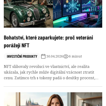
Bohatství, které zaparkujete: proč veteráni
porážejí NFT
INVESTIČNÍ PRODUKTY
30.04.2026
6 minut
NFT slibovaly revoluci ve vlastnictví, ale realita
ukázala, jak rychle může digitální vzácnost ztratit
cenu. Zatímco trh s tokeny padá o desítky procent,
ikonické veterány dál kupují investoři za rekordní
částky. Proč má Ferrari z garáže často větší investiční
jistotu než digitální obrázek za miliony? Odpověď leží
v něčem hlubším než jen v ceně.