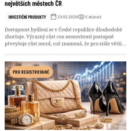
největších městech ČR
INVESTIČNÍ PRODUKTY
19.03.2026
5 minut
Dostupnost bydlení se v České republice dlouhodobě
zhoršuje. Výrazný růst cen nemovitostí postupně
převyšuje růst mezd, což znamená, že pro stále větší
část populace je nákup bytu finančně náročnější než
kdy dřív. Tento článek přináší srovnání průměrných
cen bytů v Praze, Brně, Plzni, Liberci a Ostravě,
doplněné o regionální průměrné mzdy a konkrétní
PRO REGISTROVANÉ
příklady extrémnějších cenových úrovní.