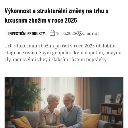
Výkonnost a strukturální změny na trhu s
luxusním zbožím v roce 2026
INVESTIČNÍ PRODUKTY
10.03.2026
5 minut
Trh s luxusním zbožím prošel v roce 2025 obdobím
stagnace ovlivněným geopolitickým napětím, novými
cly, měnovými vlivy i slabším růstem poptávky.
Analytici však pro rok 2026 očekávají návrat k růstu,
přibližně o 6 % na organické bázi, i když výhled
zůstává nejistý. Klíčovou roli by měly hrát především
Spojené státy a Čína, zatímco zbytek světa včetně
rychle rostoucího Blízkého východu nadále tvoří
významnou část globální poptávky po luxusním zboží.