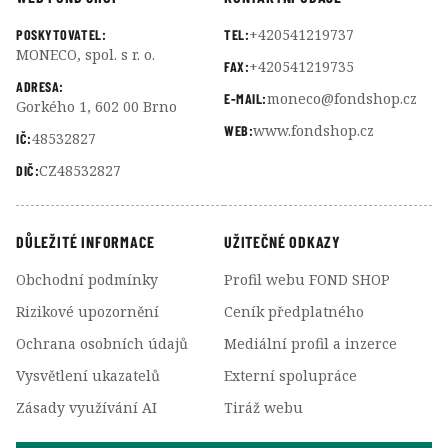
+420541219737
POSKYTOVATEL:
TEL:
MONECO, spol. s r. o.
+420541219735
FAX:
ADRESA:
moneco@fondshop.cz
E-MAIL:
Gorkého 1, 602 00 Brno
www.fondshop.cz
WEB:
48532827
IČ:
CZ48532827
DIČ:
DŮLEŽITÉ INFORMACE
UŽITEČNÉ ODKAZY
Obchodní podmínky
Profil webu FOND SHOP
Rizikové upozornění
Ceník předplatného
Ochrana osobních údajů
Mediální profil a inzerce
Vysvětlení ukazatelů
Externí spolupráce
Zásady využívání AI
Tiráž webu