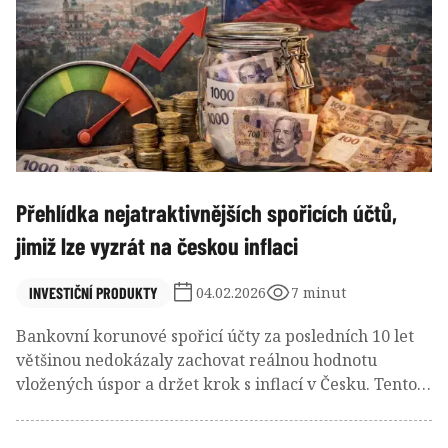
dolarů, úzká skupina elitních manažerů soustředila
významnou část těchto výdělků díky disciplinované
práci s rizikem, koncentraci portfolií a schopnosti
profitovat z tržních výkyvů.
Přehlídka nejatraktivnějších spořicích účtů,
jimiž lze vyzrát na českou inflaci
INVESTIČNÍ PRODUKTY
04.02.2026
7 minut
Bankovní korunové spořicí účty za posledních 10 let
většinou nedokázaly zachovat reálnou hodnotu
vložených úspor a držet krok s inflací v Česku. Tento
problém vyvrcholil během mohutné inflační vlny v
letech 2021 a 2022. Ovšem od roku 2023, kdy česká