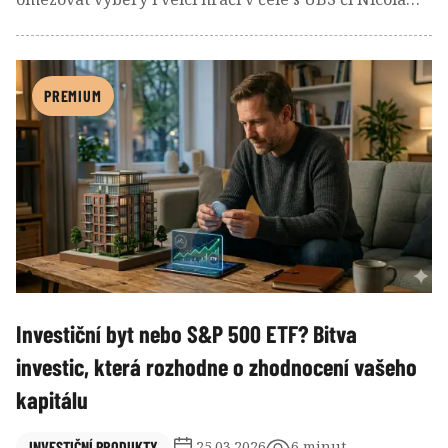
Wealth. Zatímco někteří správci volí dočasné
„uzamčení“ investorů, jiní jsou nuceni fondy zcela
zlikvidovat. Jak hluboké jsou aktuální propady v
sektoru komerčních nemovitostí a proč začíná být pro
PREMIUM
investory stále těžší dostat se ke svým penězům?
Investiční byt nebo S&P 500 ETF? Bitva
investic, která rozhodne o zhodnocení vašeho
kapitálu
INVESTIČNÍ PRODUKTY
25.03.2026
6 minut