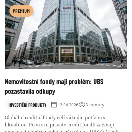
šoku. Hledání maximálního výnosu ze sjednaného
termíňáku však často vyžaduje přistoupit na delší
PREMIUM
splatnost, vysokou úložku nebo vést u stejné banky
rovněž běžný účet. Porovnejme nejvýhodnější řešení.
Nemovitostní fondy mají problém: UBS
pozastavila odkupy
INVESTIČNÍ PRODUKTY
13.04.2026
3 minuty
Globální realitní fondy čelí vážným potížím s
likviditou. Po vzoru private credit fondů začínají
omezovat výběry i velcí hráči v čele s UBS či Nicola