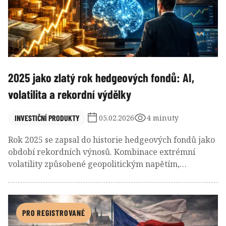
2025 jako zlatý rok hedgeových fondů: AI,
volatilita a rekordní výdělky
INVESTIČNÍ PRODUKTY
05.02.2026
4 minuty
Rok 2025 se zapsal do historie hedgeových fondů jako
období rekordních výnosů. Kombinace extrémní
volatility způsobené geopolitickým napětím,
obchodními válkami a nevyzpytatelnou hospodářskou
politikou spolu s technologickým cyklem taženým
umělou inteligencí umožnila nejlepším fondům
dosáhnout mimořádných zisků. Zatímco celý
PRO REGISTROVANÉ
hedgeový průmysl vydělal historických 543 miliard