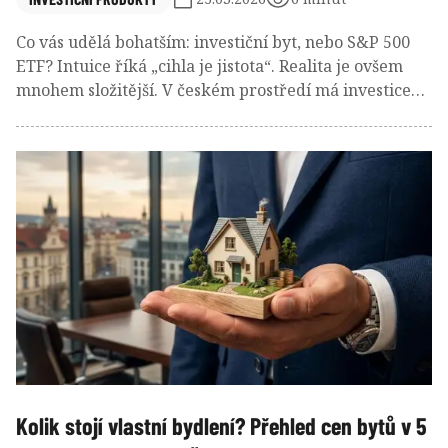
Co vás udělá bohatším: investiční byt, nebo S&P 500
ETF? Intuice říká „cihla je jistota“. Realita je ovšem
mnohem složitější. V českém prostředí má investice
do nemovitostí téměř posvátný status. „Byt je jistota“
se opakuje tak často, až to zní jako zákon přírody.
Kolik stojí vlastní bydlení? Přehled cen bytů v 5