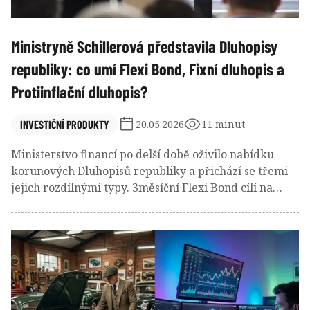
Ministryně Schillerová představila Dluhopisy
republiky: co umí Flexi Bond, Fixní dluhopis a
Protiinflační dluhopis?
INVESTIČNÍ PRODUKTY
20.05.2026
11 minut
Ministerstvo financí po delší době oživilo nabídku
korunových Dluhopisů republiky a přichází se třemi
jejich rozdílnými typy. 3měsíční Flexi Bond cílí na
krátké peníze, Fixní dluhopis poskytuje solidní
úrokovou jistotu na 5 let a rovněž 5letý Protiinflační
dluhopis chrání kupní sílu vložených úspor. Všechny
mají na rozdíl od vkladových účtů osvobozeny
úrokové výnosy od daně z příjmů. Jejich relativní
atraktivnost závisí na budoucím vývoji korunových
úrokových sazeb a tuzemské inflace.