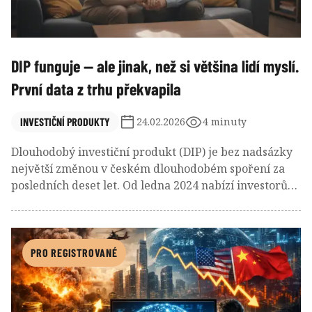
DIP funguje — ale jinak, než si většina lidí myslí.
První data z trhu překvapila
INVESTIČNÍ PRODUKTY
24.02.2026
4 minuty
Dlouhodobý investiční produkt (DIP) je bez nadsázky
největší změnou v českém dlouhodobém spoření za
posledních deset let. Od ledna 2024 nabízí investorům
kombinaci daňových úlev, vysoké flexibility a nízkých
nákladů, což z něj - alespoň na papíře - dělá silnou
alternativu k tradičnímu penzijnímu spoření.
PRO REGISTROVANÉ