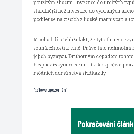
použitým zbožím.
Investice do určitých ty
stabilnější než investice do vybraných akci
podílet se na ziscích z lidské marnivosti a 
Mnoho lidí přehlíží fakt, že tyto firmy nev
sounáležitosti k elitě. Právě tato nehmotná
jejich byznysu. Druhotným dopadem tohoto 
hospodářským recesím. Riziko spočívá pouze 
módních domů stává zřídkakdy.
Rizikové upozornění
Pokračování článk