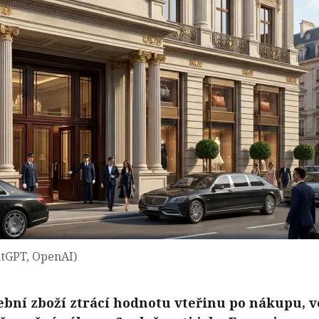
atGPT, OpenAI)
řební zboží ztrácí hodnotu vteřinu po nákupu, v