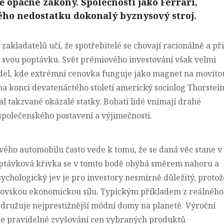
ě opačné zákony. Společnosti jako Ferrari,
ého nedostatku dokonalý byznysový stroj.
akladatelů učí, že spotřebitelé se chovají racionálně a při
jí svou poptávku. Svět prémiového investování však velmi
idel, kde extrémní cenovka funguje jako magnet na movito
na konci devatenáctého století americký sociolog Thorstei
al takzvané okázalé statky
. Bohatí lidé vnímají drahé
společenského postavení a výjimečnosti.
ého automobilu často vede k tomu, že se daná věc stane v
 poptávková křivka se v tomto bodě ohýbá směrem nahoru a
chologický jev je pro investory nesmírně důležitý, protož
rovskou ekonomickou sílu.
Typickým příkladem z reálného
družuje nejprestižnější módní domy na planetě. Výroční
, že pravidelné zvyšování cen vybraných produktů