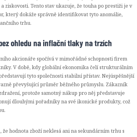
ziskovosti. Tento stav ukazuje, že touha po prestiži je v
r, který dokáže správně identifikovat tyto anomálie,
ančního trhu.
z ohledu na inflační tlaky na trzích
ního akcionáře spočívá v mimořádné schopnosti firem
níky. V době, kdy globální ekonomika čelí strukturálním
edstavují tyto společnosti stabilní přístav.
Nejúspěšnější
ýrazně převyšující průměr běžného průmyslu
. Zákazník
dražení, protože samotný nákup pro něj představuje
onují dlouhými pořadníky na své ikonické produkty, což
ou.
e, že hodnota zboží neklesá ani na sekundárním trhu s