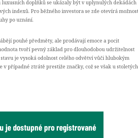
pů luxusních doplňků se ukázaly být v uplynulých dekádách
ových indexů
. Pro běžného investora se zde otevírá možnos
touhy po uznání.
yrábějí pouhé předměty, ale prodávají emoce a pocit
 hodnota tvoří pevný základ pro dlouhodobou udržitelnost
stavu je vysoká odolnost celého odvětví vůči hlubokým
v případné ztrátě prestiže značky, což se však u stoletých
u je dostupné pro registrované