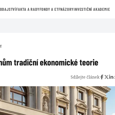
VODAJSTVÍ
FAKTA A RADY
FONDY A ETF
NÁZORY
INVESTIČNÍ AKADEMIE
y
nům tradiční ekonomické teorie
Sdílejte článek