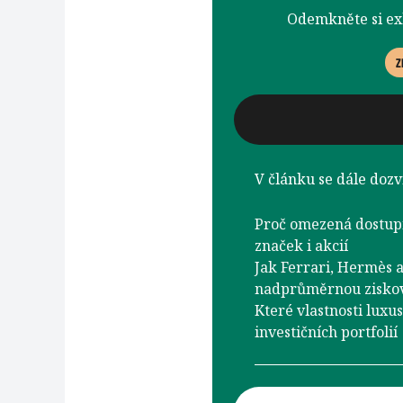
Odemkněte si e
Z
V článku se dále dozví
Proč omezená dostup
značek i akcií
Jak Ferrari, Hermès 
nadprůměrnou zisko
Které vlastnosti luxu
investičních portfolií