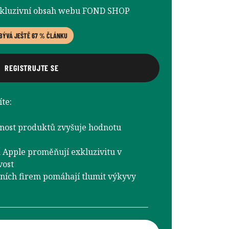
xkluzivní obsah webu FOND SHOP
BÝVÁ JEŠTĚ 67 % ČLÁNKU
REGISTRUJTE SE
te:
nost produktů zvyšuje hodnotu
a Apple proměňují exkluzivitu v
vost
sních firem pomáhají tlumit výkyvy