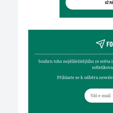
UŽ M
FO
Souhrn toho nejdůležitějšího ze světa 
sofistikov
Přihlaste se k odběru newsl