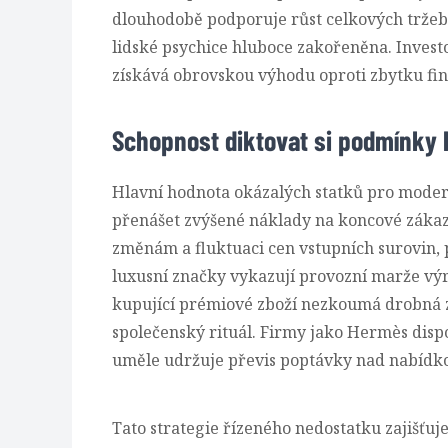
dlouhodobě podporuje růst celkových tržeb a 
lidské psychice hluboce zakořeněna. Investo
získává obrovskou výhodu oproti zbytku fin
Schopnost diktovat si podmínky be
Hlavní hodnota okázalých statků pro moder
přenášet zvýšené náklady na koncové zákaz
změnám a fluktuaci cen vstupních surovin, př
luxusní značky vykazují provozní marže v
kupující prémiové zboží nezkoumá drobná z
společenský rituál. Firmy jako Hermès disp
uměle udržuje převis poptávky nad nabídk
Tato strategie řízeného nedostatku zajišťuj