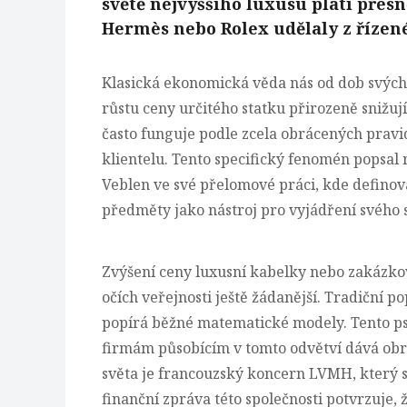
světě nejvyššího luxusu platí přesn
Hermès nebo Rolex udělaly z řízen
Klasická ekonomická věda nás od dob svých z
růstu ceny určitého statku přirozeně snižu
často funguje podle zcela obrácených prav
klientelu. Tento specifický fenomén popsal 
Veblen
ve své přelomové práci, kde definov
předměty jako nástroj pro vyjádření svého 
Zvýšení ceny luxusní kabelky nebo zakázkov
očích veřejnosti ještě žádanější. Tradiční
popírá běžné matematické modely. Tento psy
firmám působícím v tomto odvětví dává ob
světa je francouzský koncern LVMH,
který s
finanční zpráva této společnosti potvrzuje