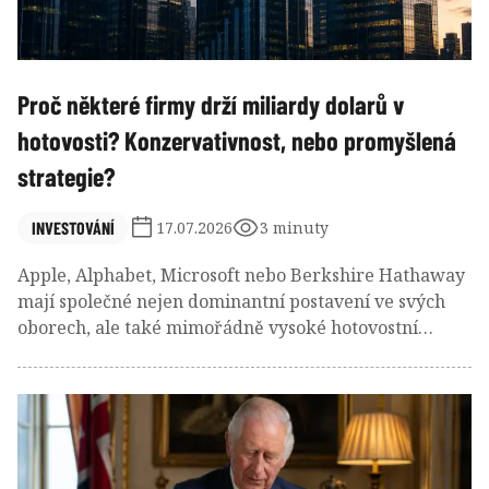
Proč některé firmy drží miliardy dolarů v
hotovosti? Konzervativnost, nebo promyšlená
strategie?
INVESTOVÁNÍ
17.07.2026
3 minuty
Apple, Alphabet, Microsoft nebo Berkshire Hathaway
mají společné nejen dominantní postavení ve svých
oborech, ale také mimořádně vysoké hotovostní
rezervy. Na první pohled se může zdát, že jde o
nevyužitý kapitál, který by bylo výhodnější investovat
nebo rozdělit mezi akcionáře.