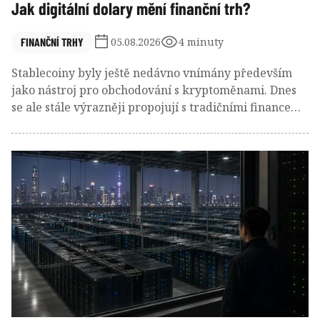
Jak digitální dolary mění finanční trh?
FINANČNÍ TRHY
05.08.2026
4 minuty
Stablecoiny byly ještě nedávno vnímány především
jako nástroj pro obchodování s kryptoměnami. Dnes
se ale stále výrazněji propojují s tradičními financemi.
Emitenti největších dolarových stablecoinů totiž
ukládají velkou část svých rezerv do krátkodobých
amerických státních dluhopisů, takzvaných Treasury
Bills. Z kryptoměnových společností se tak stává nová
skupina investorů do amerického státního dluhu.