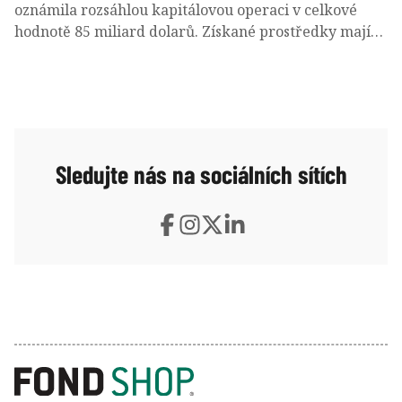
oznámila rozsáhlou kapitálovou operaci v celkové
hodnotě 85 miliard dolarů. Získané prostředky mají
směřovat především do rozvoje umělé inteligence,
budování datových center a rozšiřování technologické
infrastruktury. Součástí transakce je program „at-the-
market“ (ATM) za 40 miliard dolarů, investice
Berkshire Hathaway ve výši 10 miliard dolarů a další
emise akciových instrumentů.
Sledujte nás na sociálních sítích