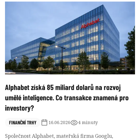
princ William, který zaplatil 7,76 milionu liber.
Přestože britský panovník nemá zákonnou povinnost
většinu těchto daní platit, Buckinghamský palác
označil zveřejnění za součást snahy o větší
transparentnost hospodaření monarchie.
Alphabet získá 85 miliard dolarů na rozvoj
umělé inteligence. Co transakce znamená pro
investory?
FINANČNÍ TRHY
16.06.2026
4 minuty
Společnost Alphabet, mateřská firma Googlu,