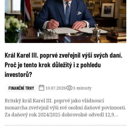
Král Karel III. poprvé zveřejnil výši svých daní.
Proč je tento krok důležitý i z pohledu
investorů?
FINANČNÍ TRHY
10.07.2026
3 minuty
Britský král Karel III. poprvé jako vládnoucí
monarcha zveřejnil výši své osobní daňové povinnosti.
Za daňový rok 2024/2025 dobrovolně odvedl 12,9
milionu liber na dani z příjmů a kapitálových výnosů.
Současně své daňové údaje poprvé zveřejnil také