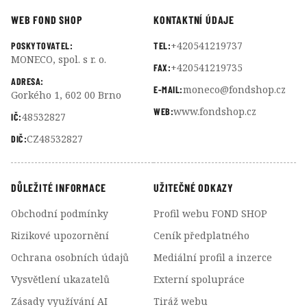
WEB FOND SHOP
KONTAKTNÍ ÚDAJE
+420541219737
POSKYTOVATEL:
TEL:
MONECO, spol. s r. o.
+420541219735
FAX:
ADRESA:
moneco@fondshop.cz
E-MAIL:
Gorkého 1, 602 00 Brno
www.fondshop.cz
WEB:
48532827
IČ:
CZ48532827
DIČ:
DŮLEŽITÉ INFORMACE
UŽITEČNÉ ODKAZY
Obchodní podmínky
Profil webu FOND SHOP
Rizikové upozornění
Ceník předplatného
Ochrana osobních údajů
Mediální profil a inzerce
Vysvětlení ukazatelů
Externí spolupráce
Zásady využívání AI
Tiráž webu