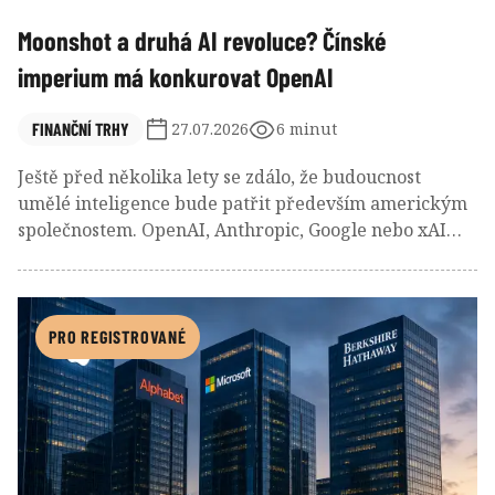
Moonshot a druhá AI revoluce? Čínské
imperium má konkurovat OpenAI
FINANČNÍ TRHY
27.07.2026
6 minut
Ještě před několika lety se zdálo, že budoucnost
umělé inteligence bude patřit především americkým
společnostem. OpenAI, Anthropic, Google nebo xAI
udávaly tempo technologického vývoje a investoři
hledali způsoby, jak se na tomto boomu podílet.
PRO REGISTROVANÉ