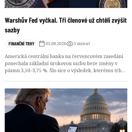
Warshův Fed vyčkal. Tři členové už chtěli zvýšit
sazby
FINANČNÍ TRHY
03.08.2026
5 minut
Americká centrální banka na červencovém zasedání
ponechala základní úrokovou sazbu beze změny v
pásmu 3,50–3,75 %. Šlo sice o výsledek, kterému trh
před jednáním přisuzoval přibližně 70%
pravděpodobnost, tentokrát však rozhodnutí zdaleka
nepůsobilo jako předem daná formalita. Investoři
současně oceňovali nezanedbatelnou možnost zvýšení
sazeb a do jednání vstupovali s mírou nejistoty, která
byla v posledních letech před zasedáními Fedu spíše
výjimečná.