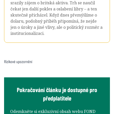
srazily zájem o britská aktiva. Trh se naučil
čekat jen další pokles a oslabení libry – a ten
skutečně přicházel. Když dnes přemýšlíme o
dolaru, podobný příběh připomíná, že nejde
jen o úroky a jiné vlivy, ale o politický rozměr a
institucionalizaci.
Rizikové upozornění
Pokračování článku je dostupné pro
předplatitele
Odemkněte si exkluzivní obsah webu FOND