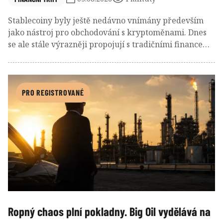
Stablecoiny byly ještě nedávno vnímány především
jako nástroj pro obchodování s kryptoměnami. Dnes
se ale stále výrazněji propojují s tradičními financemi.
Emitenti největších dolarových stablecoinů totiž
ukládají velkou část svých rezerv do krátkodobých
amerických státních dluhopisů, takzvaných Treasury
Bills. Z kryptoměnových společností se tak stává nová
PRO REGISTROVANÉ
skupina investorů do amerického státního dluhu.
Ropný chaos plní pokladny. Big Oil vydělává na