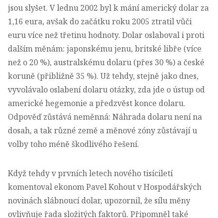
jsou slyšet. V lednu 2002 byl k mání americký dolar za
1,16 eura, avšak do začátku roku 2005 ztratil vůči
euru více než třetinu hodnoty. Dolar oslaboval i proti
dalším měnám: japonskému jenu, britské libře (více
než o 20 %), australskému dolaru (přes 30 %) a české
koruně (přibližně 35 %). Už tehdy, stejně jako dnes,
vyvolávalo oslabení dolaru otázky, zda jde o ústup od
americké hegemonie a předzvěst konce dolaru.
Odpověď zůstává neměnná: Náhrada dolaru není na
dosah, a tak různé země a měnové zóny zůstávají u
volby toho méně škodlivého řešení.
Když tehdy v prvních letech nového tisíciletí
komentoval ekonom Pavel Kohout v Hospodářských
novinách slábnoucí dolar, upozornil, že sílu měny
ovlivňuje řada složitých faktorů. Připomněl také