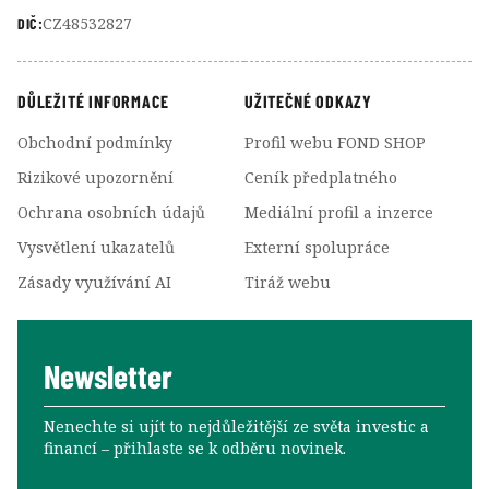
CZ48532827
DIČ:
DŮLEŽITÉ INFORMACE
UŽITEČNÉ ODKAZY
Obchodní podmínky
Profil webu FOND SHOP
Rizikové upozornění
Ceník předplatného
Ochrana osobních údajů
Mediální profil a inzerce
Vysvětlení ukazatelů
Externí spolupráce
Zásady využívání AI
Tiráž webu
Newsletter
Nenechte si ujít to nejdůležitější ze světa investic a
financí –⁠⁠⁠⁠⁠⁠ přihlaste se k odběru novinek.