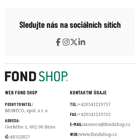
Zatímco Nasdaq či FTSE hledaly cestu, jak firmu co
nejrychleji zařadit, správce indexu S&P 500 jako
jediný řekl: pravidla platí pro všechny stejně.
Sledujte nás na sociálních sítích
WEB FOND SHOP
KONTAKTNÍ ÚDAJE
+420541219737
POSKYTOVATEL:
TEL:
MONECO, spol. s r. o.
+420541219735
FAX:
ADRESA:
moneco@fondshop.cz
E-MAIL:
Gorkého 1, 602 00 Brno
www.fondshop.cz
WEB:
48532827
IČ: