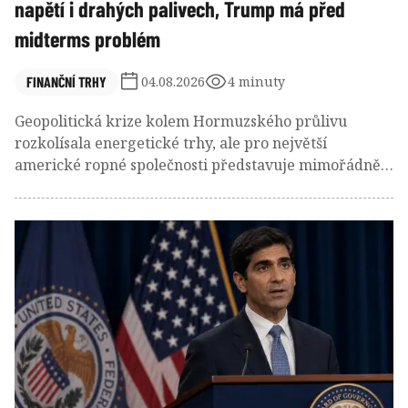
napětí i drahých palivech, Trump má před
midterms problém
FINANČNÍ TRHY
04.08.2026
4 minuty
Geopolitická krize kolem Hormuzského průlivu
rozkolísala energetické trhy, ale pro největší
americké ropné společnosti představuje mimořádně
výnosné období. Rekordní marže rafinerií, vysoká
produkce i omezená nabídka paliv ženou zisky
největších ropných firem na nejvyšší úrovně za
poslední roky.