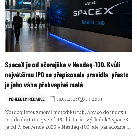
SpaceX je od včerejška v Nasdaq-100. Kvůli
největšímu IPO se přepisovala pravidla, přesto
je jeho váha překvapivě malá
POHLEDEM REDAKCE
08.07.2026
9 minut
Nasdaq letos změnil metodiku tak, aby se do indexu
mohlo dostat největší IPO historie. Výsledek? SpaceX
je od 7. července 2026 v Nasdaq-100, ale paradoxně s
vahou menší, než by možná řada investorů čekala.