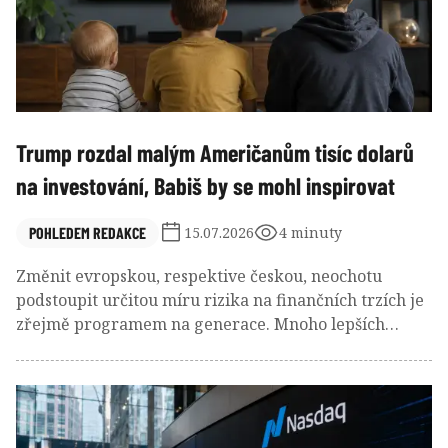
Trump rozdal malým Američanům tisíc dolarů
na investování, Babiš by se mohl inspirovat
POHLEDEM REDAKCE
15.07.2026
4 minuty
Změnit evropskou, respektive českou, neochotu
podstoupit určitou míru rizika na finančních trzích je
zřejmě programem na generace. Mnoho lepších
receptů než nechat nastupující generaci vyrůstat s
každoročně přicházejícím výpisem vývoje jejího
portfolia asi neexistuje.