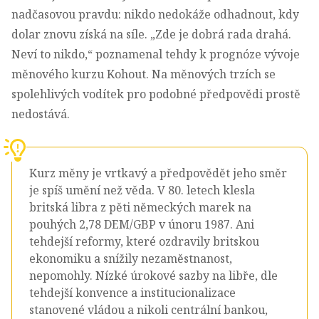
nadčasovou pravdu: nikdo nedokáže odhadnout, kdy
dolar znovu získá na síle. „Zde je dobrá rada drahá.
Neví to nikdo,“ poznamenal tehdy k prognóze vývoje
měnového kurzu Kohout. Na měnových trzích se
spolehlivých vodítek pro podobné předpovědi prostě
nedostává.
Kurz měny je vrtkavý a předpovědět jeho směr
je spíš umění než věda. V 80. letech klesla
britská libra z pěti německých marek na
pouhých 2,78 DEM/GBP v únoru 1987. Ani
tehdejší reformy, které ozdravily britskou
ekonomiku a snížily nezaměstnanost,
nepomohly. Nízké úrokové sazby na libře, dle
tehdejší konvence a institucionalizace
stanovené vládou a nikoli centrální bankou,