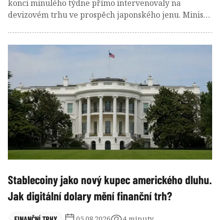
konci minulého týdne přímo intervenovaly na
devizovém trhu ve prospěch japonského jenu. Ministr
financí Scott Bessent se využitím svých zkušeností z
hedge fondu nesnaží jen pomáhat dlouholetému
spojenci, zachraňuje i americké exportéry, trh
státních dluhopisů nebo globální kapitálové toky.
Slabý jen totiž znamená velký problém.
Stablecoiny jako nový kupec amerického dluhu.
Jak digitální dolary mění finanční trh?
FINANČNÍ TRHY
05.08.2026
4 minuty