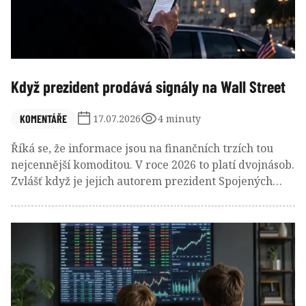
Když prezident prodává signály na Wall Street
KOMENTÁŘE
17.07.2026
4 minuty
Říká se, že informace jsou na finančních trzích tou
nejcennější komoditou. V roce 2026 to platí dvojnásob.
Zvlášť když je jejich autorem prezident Spojených
států a rychlejší přístup k nim prodává společnost, ve
které má významný ekonomický podíl. Takový scénář
by ještě před pár lety působil jako satira. Dnes je to
realita.