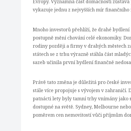
Evropy. Významná část domácností zůstává 
vykazuje jednu z nejvyšších mír finančního 
Mnoho investorů přehlíží, že drahé bydlení
postupně mění chování celé ekonomiky. Dom
rodiny později a firmy v drahých městech za
státech se z trhu výrazně stáhla část mlad
sazeb učinila první bydlení finančně nedos
Právě tato změna je důležitá pro české inves
stále více propojuje s vývojem v zahraničí.
patnácti lety byly tamní trhy vnímány jako 
dostupné na světě. Sydney, Melbourne nebo
poměrem cen nemovitostí vůči příjmům do