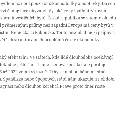
 bydlení už není pouze otázkou nabídky a poptávky. Do cen
ctví či migrace obyvatel. Vysoké ceny bydlení zároveň
osnost investičních bytů. Česká republika se v tomto ohledu
ími průměrnými příjmy než západní Evropa má ceny bytů v
ástmi Německa či Rakouska. Tento nesoulad mezi příjmy a
jvětších strukturálních problémů české ekonomiky.
ký efekt trhu. Ve státech, kde lidé dlouhodobě očekávají
dokud je ještě čas“. Tím se cenová spirála dále posiluje.
16 až 2022 velmi výrazně. Trhy se mohou během jedné
a, Španělska nebo Spojených států nám ukazuje, že období
agnací nebo dlouhou korekcí. Právě proto dnes roste