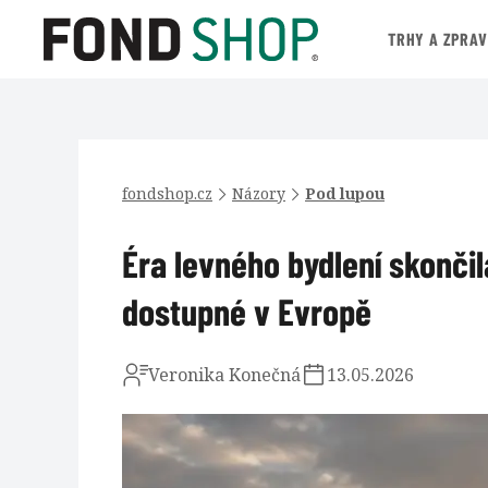
TRHY A ZPRA
fondshop.cz
Názory
Pod lupou
Éra levného bydlení skonči
dostupné v Evropě
Veronika Konečná
13.05.2026