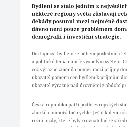
Bydlení se stalo jedním z největší
některé regiony světa zůstávají re
dekády posunul mezi nejméně dostu
dávno není pouze problémem domác
demografii i investiční strategie.
Dostupnost bydlení se během posledních l
a politické téma napříč vyspělým světem. C
což výrazně změnilo poměr mezi příjmy do
ukazatel poměru cen bydlení k příjmům do
ukazatel výrazně nad úrovněmi z období pře
Česká republika patří podle evropských stat
zhoršila mimořádně rychle
. Ještě kolem ro
roční mzdy, které byly srovnatelné se stře