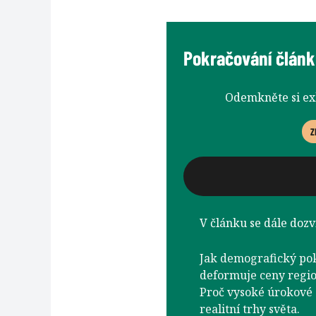
Pokračování článk
Odemkněte si e
Z
V článku se dále dozví
Jak demografický po
deformuje ceny regio
Proč vysoké úrokové s
realitní trhy světa.