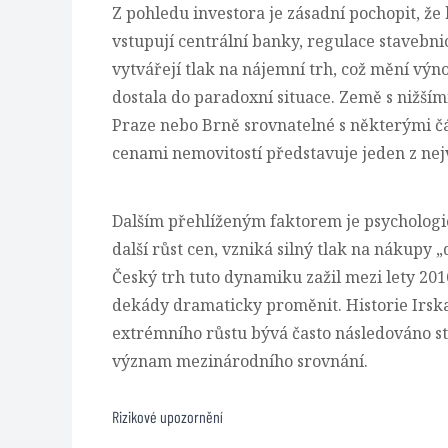
Z pohledu investora je zásadní pochopit, že
vstupují centrální banky, regulace stavebni
vytvářejí tlak na nájemní trh, což mění výn
dostala do paradoxní situace. Země s nižš
Praze nebo Brně srovnatelné s některými č
cenami nemovitostí představuje jeden z ne
Dalším přehlíženým faktorem je psychologic
další růst cen, vzniká silný tlak na nákupy „
Český trh tuto dynamiku zažil mezi lety 20
dekády dramaticky proměnit. Historie Irsk
extrémního růstu bývá často následováno st
význam mezinárodního srovnání.
Rizikové upozornění