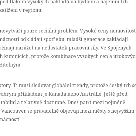
pod tlakem vysokých nákladů na bydlení a nájemní trh
zatížení v regionu.
 nevytváří pouze sociální problém. Vysoké ceny nemovitost
ácnosti odkládají spotřebu, mladší generace zakládají
čínají narážet na nedostatek pracovní síly. Ve Spojených
ých kupujících, protože kombinace vysokých cen a úrokovýc
ažitelným.
tory. Ti musí sledovat globální trendy, protože český trh s
 Dobrým příkladem je Kanada nebo Austrálie. Ještě před
stabilní a relativně dostupné. Dnes patří mezi nejméně
 Vancouver se pravidelně objevují
mezi městy s nejvyšším
mácností
.