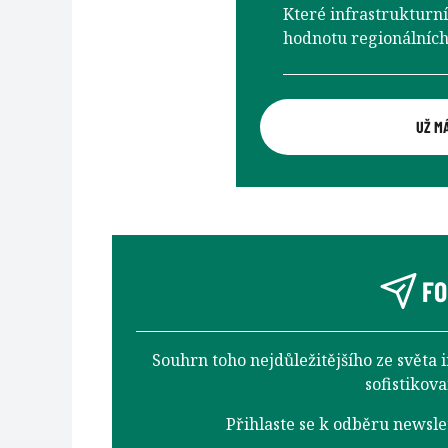
Které infrastrukturní
hodnotu regionálních
UŽ M
FO
Souhrn toho nejdůležitějšího ze světa 
sofistikov
Přihlaste se k odběru newsl