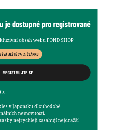
u je dostupné pro registrované
xkluzivní obsah webu FOND SHOP
BÝVÁ JEŠTĚ 74 % ČLÁNKU
REGISTRUJTE SE
te:
kles v Japonsku dlouhodobě
nálních nemovitostí.
azby nejrychleji zasahují nejdražší