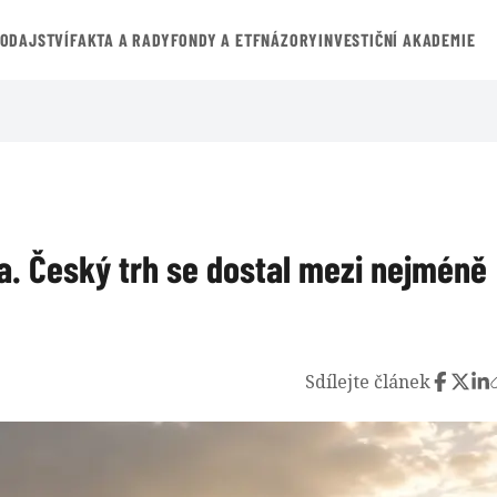
VODAJSTVÍ
FAKTA A RADY
FONDY A ETF
NÁZORY
INVESTIČNÍ AKADEMIE
la. Český trh se dostal mezi nejméně
Sdílejte článek