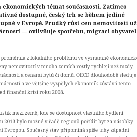
ch ekonomických témat současnosti. Zatímco
lativně dostupné, český trh se během jediné
pné v Evropě. Prudký růst cen nemovitostí už
ností — ovlivňuje spotřebu, migraci obyvatel
et proměnila z lokálního problému ve významné ekonomick
eny nemovitostí v mnoha zemích rostly rychleji než mzdy,
mácností a cenami bytů či domů. OECD dlouhodobě sleduje
mácností a
ve většině vyspělých ekonomik zůstává tento
d finanční krizí roku 2008
.
istik mezi země, kde se dostupnost vlastního bydlení
ku 2013 bylo možné v řadě regionů pořídit byt za násobky
dní Evropou. Současný stav připomíná spíše trhy západní