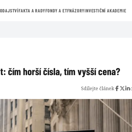
VODAJSTVÍ
FAKTA A RADY
FONDY A ETF
NÁZORY
INVESTIČNÍ AKADEMIE
: čím horší čísla, tím vyšší cena?
Sdílejte článek