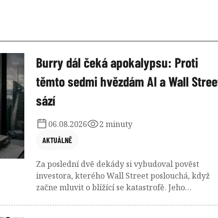
Burry dál čeká apokalypsu: Proti
těmto sedmi hvězdám AI a Wall Stree
sází
06.08.2026
2 minuty
AKTUÁLNĚ
Za poslední dvě dekády si vybudoval pověst
investora, kterého Wall Street poslouchá, když
začne mluvit o blížící se katastrofě. Jeho
majstrštyk - sázku proti americkému
hypotečnímu trhu před krizí v roce 2008 -