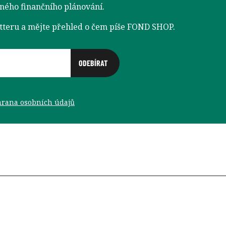
aného finančního plánování.
etteru a mějte přehled o čem píše FOND SHOP.
rana osobních údajů