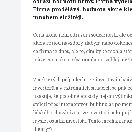
odráží hodnotu firmy. Firma vyděláv
Firma prodělává, hodnota akcie kles
mnohem složitěji.
Cena akcie není odrazem současnosti, ale oč
akcie rostou navzdory slabým nebo dokonce
co firma je dnes, ale to, čím by se mohla stá
může cena akcie růst mnohem rychleji než s
V některých případech se z investování stá
investorů a v extrémních situacích se pak c
ukazuje, že podobné epizody nejsou výjimko
století přes internetovou bublinu až po mem
lidského chování a to, že investoři nekupují t
myslet ostatní investoři. Tento mechanismu
theory“).