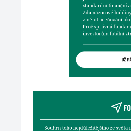
standardní finanční 
Zda názorové bubliny 
změnit oceňování akc
Proč správná fundam
investorům fatální zt
UŽ M
FO
Souhrn toho nejdůležitějšího ze světa 