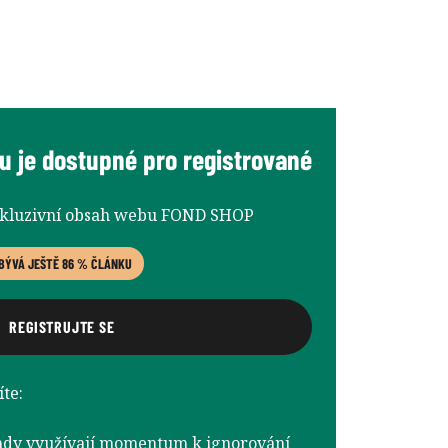
u je dostupné pro registrované
xkluzivní obsah webu FOND SHOP
BÝVÁ JEŠTĚ 86 % ČLÁNKU
REGISTRUJTE SE
íte:
fondy využívají momentum k ignorování