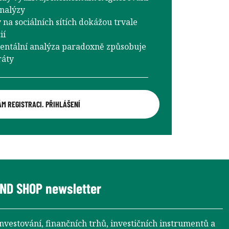
analýzy
na sociálních sítích dokážou trvale
ií
entální analýza paradoxně způsobuje
ráty
ÁM REGISTRACI. PŘIHLÁŠENÍ
ND SHOP newsletter
investování, finančních trhů, investičních instrumentů a