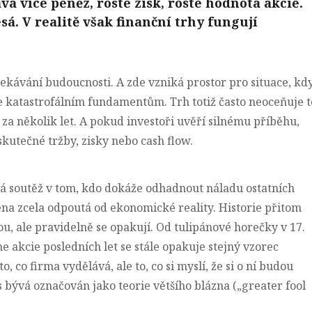
á více peněz, roste zisk, roste hodnota akcie.
á. V realitě však finanční trhy fungují
ekávání budoucnosti. A zde vzniká prostor pro situace, kd
 katastrofálním fundamentům. Trh totiž často neoceňuje t
t za několik let. A pokud investoři uvěří silnému příběhu,
kutečné tržby, zisky nebo cash flow.
vá soutěž v tom, kdo dokáže odhadnout náladu ostatních
ena zcela odpoutá od ekonomické reality. Historie přitom
u, ale pravidelně se opakují.
Od tulipánové horečky v 17.
e akcie posledních let
se stále opakuje stejný vzorec
o, co firma vydělává, ale to, co si myslí, že si o ní budou
s bývá
označován jako teorie většího blázna
(„greater fool