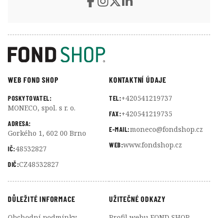
WEB FOND SHOP
KONTAKTNÍ ÚDAJE
+420541219737
POSKYTOVATEL:
TEL:
MONECO, spol. s r. o.
+420541219735
FAX:
ADRESA:
moneco@fondshop.cz
E-MAIL:
Gorkého 1, 602 00 Brno
www.fondshop.cz
WEB:
48532827
IČ:
CZ48532827
DIČ:
DŮLEŽITÉ INFORMACE
UŽITEČNÉ ODKAZY
Obchodní podmínky
Profil webu FOND SHOP