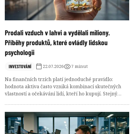
Prodali vzduch v lahvi a vydělali miliony.
Příběhy produktů, které ovládly lidskou
psychologii
INVESTOVÁNÍ
22.07.2026
7 minut
Na finančních trzích platí jednoduché pravidlo:
hodnota aktiva často vzniká kombinací skutečných
vlastností a očekávání lidí, kteří ho kupují. Stejný
princip funguje také ve světě spotřebního zboží.
Některé výrobky mají vysoké výrobní náklady a
složitou technologii, jiné vznikly téměř bez nákladů,
přesto dokázaly svým tvůrcům přinést obrovské
bohatství.