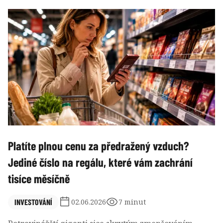
brokerských aplikacích založené na umělé inteligenci
(AI) servírují investorům působivý nebo
personalizovaný obsah, který vyvolává iluzi dokonalé
informovanosti a neomylnosti. Většinou však
nezprostředkují důležité souvislosti a přeceňování
krátkodobých zpráv pak může vést k impulzivnímu
nebo nadměrnému obchodování, přehlížení
významných tržních fundamentů a iluzi kontroly. Je
pak dobré znát způsoby, jak si zachovat chladnou
hlavu a investiční disciplínu.
Platíte plnou cenu za předražený vzduch?
Jediné číslo na regálu, které vám zachrání
tisíce měsíčně
INVESTOVÁNÍ
02.06.2026
7 minut