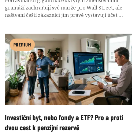
Potravinářští giganti sice skrytým zmenšováním
gramáží zachraňují své marže pro Wall Street, ale
naštvaní čeští zákazníci jim právě vystavují účet.
Místo drahých produktů hromadně utíkají k
privátním značkám a diskontům, což zásadně mění
pravidla hry pro retailové investory.
PREMIUM
Investiční byt, nebo fondy a ETF? Pro a proti
dvou cest k penzijní rezervě