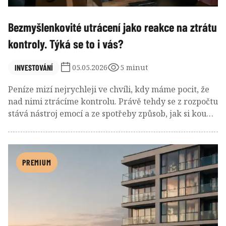
Bezmyšlenkovité utrácení jako reakce na ztrátu
kontroly. Týká se to i vás?
INVESTOVÁNÍ
05.05.2026
5 minut
Peníze mizí nejrychleji ve chvíli, kdy máme pocit, že
nad nimi ztrácíme kontrolu. Právě tehdy se z rozpočtu
stává nástroj emocí a ze spotřeby způsob, jak si koupit
alespoň krátkodobý pocit jistoty. Poslední roky
ukazují, že domácnosti utrácejí nejvíce právě v
obdobích nejistoty, kdy by naopak dávalo smysl
brzdit.
PREMIUM