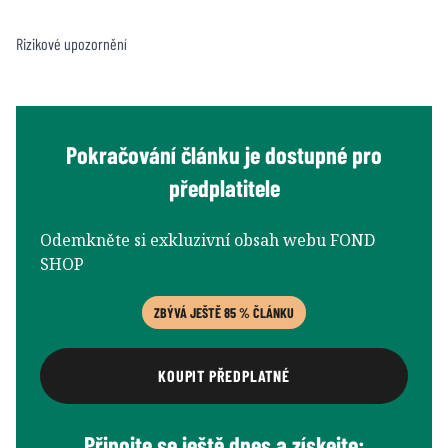
Rizikové upozornění
Pokračování článku je dostupné pro
předplatitele
Odemkněte si exkluzivní obsah webu FOND
SHOP
ZBÝVÁ JEŠTĚ 85 % ČLÁNKU
KOUPIT PŘEDPLATNÉ
Připojte se ještě dnes a získejte: