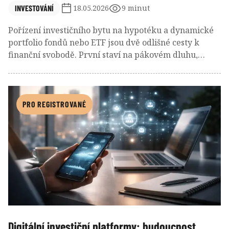
INVESTOVÁNÍ
18.05.2026
9 minut
Pořízení investičního bytu na hypotéku a dynamické
portfolio fondů nebo ETF jsou dvě odlišné cesty k
finanční svobodě. První staví na pákovém dluhu,
správě rezidenční nemovitosti a práci s nájemníky,
druhá na diverzifikaci, analýze investičních
příležitostí a vyhodnocování tržní, ekonomické i
geopolitické situace. Každá z obou samostatných cest
PRO REGISTROVANÉ
má jiné náklady, rizika i psychologické nároky.
Rozhodnutí, kterou zvolit, by měl investor učinit podle
toho, zda chce být spíše pronajímatelem, nebo
portfolio manažerem vlastních peněz.
Digitální investiční platformy: budoucnost