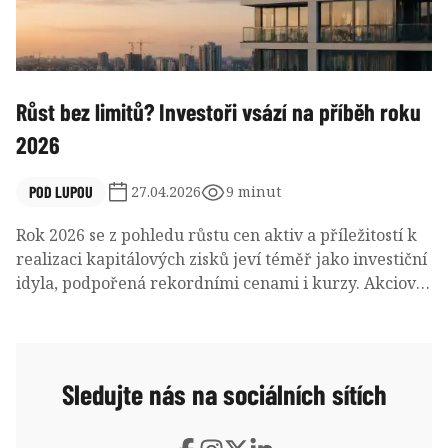
Růst bez limitů? Investoři vsází na příběh roku
2026
POD LUPOU
27.04.2026
9 minut
Rok 2026 se z pohledu růstu cen aktiv a příležitostí k
realizaci kapitálových zisků jeví téměř jako investiční
idyla, podpořená rekordními cenami i kurzy. Akciové
trhy lámou rekordy, tuzemské ceny bytů svižně
rostou a investiční hypotéky se staly nástrojem těch,
kteří věří v setrvání trendu cenového vývoje a na
hypoteční financování dosáhnou.
Sledujte nás na sociálních sítích