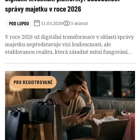
správy majetku v roce 2026
POD LUPOU
11.05.2026
5 minut
V roce 2026 už digitální transformace v oblasti správy
majetku nepředstavuje vizi budoucnosti, ale
etablovanou realitu, která zásadně mění fungování
finančního sektoru. Moderní platformy pro digitální
správu majetku (Digital Wealth Management
Platforms) se staly klíčovým nástrojem pro finanční
instituce i individuální investory.
PRO REGISTROVANÉ