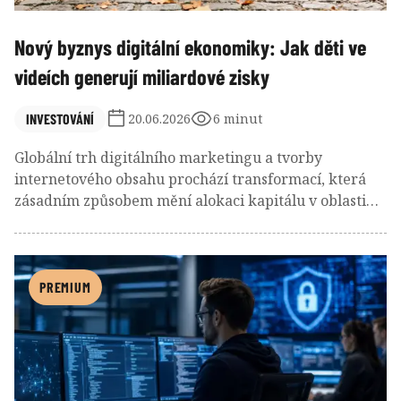
Nový byznys digitální ekonomiky: Jak děti ve
videích generují miliardové zisky
INVESTOVÁNÍ
20.06.2026
6 minut
Globální trh digitálního marketingu a tvorby
internetového obsahu prochází transformací, která
zásadním způsobem mění alokaci kapitálu v oblasti
spotřebního zboží. Velké korporace přesouvají
významnou část svých rozpočtů na propagaci od
tradičních mediálních domů směrem k nezávislým
tvůrcům, mezi nimiž tvoří specifickou a vysoce
PREMIUM
ziskovou skupinu rodinné profily.