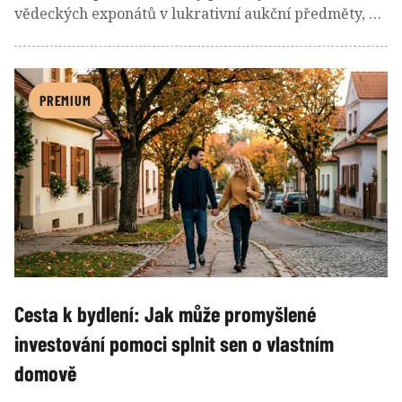
vědeckých exponátů v lukrativní aukční předměty, na
které se přihazují statisíce i miliony a o které soupeří
podnikatelé, celebrity i vědecké instituce. Na pozadí
pak rostou obavy o paleontologii.
PREMIUM
Cesta k bydlení: Jak může promyšlené
investování pomoci splnit sen o vlastním
domově