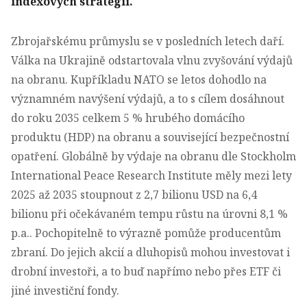
indexových strategií.
Zbrojařskému průmyslu se v posledních letech daří.
Válka na Ukrajině odstartovala vlnu zvyšování výdajů
na obranu. Kupříkladu NATO se letos dohodlo na
významném navýšení výdajů, a to s cílem dosáhnout
do roku 2035 celkem 5 % hrubého domácího
produktu (HDP) na obranu a související bezpečnostní
opatření. Globálně by výdaje na obranu dle Stockholm
International Peace Research Institute měly mezi lety
2025 až 2035 stoupnout z 2,7 bilionu USD na 6,4
bilionu při očekávaném tempu růstu na úrovni 8,1 %
p.a.. Pochopitelně to výrazně pomůže producentům
zbraní. Do jejich akcií a dluhopisů mohou investovat i
drobní investoři, a to buď napřímo nebo přes ETF či
jiné investiční fondy.