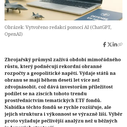
Obrázek: Vytvořeno redakcí pomocí AI (ChatGPT,
OpenAI)
Zbrojařský průmysl zažívá období mimořádného
růstu, který podněcují rekordní obranné
rozpočty a geopolitické napětí. Výdaje států na
obranu se mají během deseti let více než
zdvojnásobit, což dává investorům příležitost
podílet se na ziscích tohoto trendu
prostřednictvím tematických ETF fondů.
Nabídka těchto fondů se rychle rozšiřuje, ale
jejich struktura i výkonnost se výrazně liší. Výběr
proto vyžaduje pečlivější analýzu než u běžných