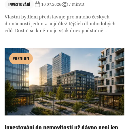
INVESTOVÁNÍ
10.07.2026
7 minut
Vlastní bydlení představuje pro mnoho českých
domácností jeden z nejdůležitějších dlouhodobých
cílů. Dostat se k němu je však dnes podstatně
náročnější než v minulosti. Hodnota nemovitostí v
posledních letech rostla rychleji než příjmy většiny
obyvatel a naspořit potřebnou částku se proto stává
stále větší výzvou. Řada lidí tak hledá způsob, jak
PREMIUM
postupně vytvořit vlastní kapitál, který jim v
budoucnu usnadní získání hypotečního úvěru a
přiblíží je k vysněnému domovu.
Investování do nemovitostí už dávno není jen