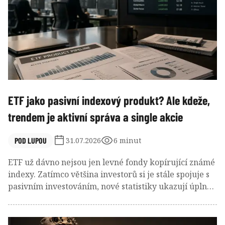
ETF jako pasivní indexový produkt? Ale kdeže,
trendem je aktivní správa a single akcie
POD LUPOU
31.07.2026
6 minut
ETF už dávno nejsou jen levné fondy kopírující známé
indexy. Zatímco většina investorů si je stále spojuje s
pasivním investováním, nové statistiky ukazují úplně
jiný obrázek. Burzovně obchodovaný fond se
postupně stává univerzálním obalem pro stále
odvážnější investiční strategie.