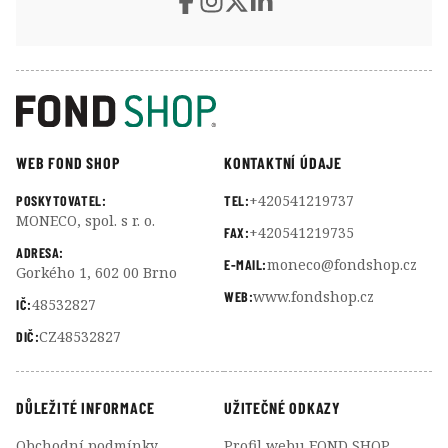
očekávaného rozmachu výdajů na kybernetickou
bezpečnost.
WEB FOND SHOP
KONTAKTNÍ ÚDAJE
+420541219737
POSKYTOVATEL:
TEL:
MONECO, spol. s r. o.
+420541219735
FAX:
ADRESA:
moneco@fondshop.cz
E-MAIL:
Gorkého 1, 602 00 Brno
www.fondshop.cz
WEB:
48532827
IČ:
CZ48532827
DIČ:
DŮLEŽITÉ INFORMACE
UŽITEČNÉ ODKAZY
Obchodní podmínky
Profil webu FOND SHOP