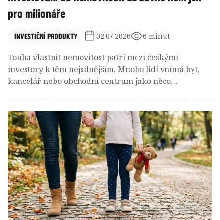
pro milionáře
INVESTIČNÍ PRODUKTY
02.07.2026
6 minut
Touha vlastnit nemovitost patří mezi českými
investory k těm nejsilnějším. Mnoho lidí vnímá byt,
kancelář nebo obchodní centrum jako něco
hmatatelného, stabilního a dlouhodobě bezpečného.
Jenže realita posledních let ukazuje, že koupě
investiční nemovitosti je stále náročnější.