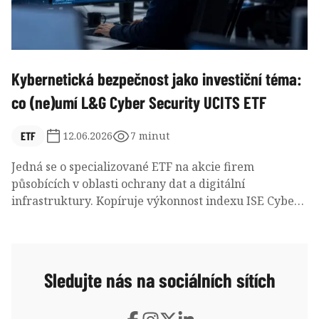
Kybernetická bezpečnost jako investiční téma:
co (ne)umí L&G Cyber Security UCITS ETF
ETF
12.06.2026
7 minut
Jedná se o specializované ETF na akcie firem
působících v oblasti ochrany dat a digitální
infrastruktury. Kopíruje výkonnost indexu ISE Cyber
Security UCITS, který uplatňuje modifikované
rovnoměrné vážení svých pozic na úrovni velkých a
středních kapitalizací se zohledněním likvidity a
faktorů udržitelnosti ESG. I když toto ETF vykazuje
Sledujte nás na sociálních sítích
vysokou volatilitu, může zaujmout dlouhodobé
růstově orientované investory, kteří chtějí profitovat z