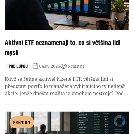
Aktivní ETF neznamenají to, co si většina lidí
myslí
POD LUPOU
04.08.2026
5 minut
Když se řekne aktivně řízené ETF, většina lidí si
představí portfolio manažera vybírajícího ty nejlepší
akcie. Jenže dnešní realita je mnohem pestřejší. Pod
stejnou nálepkou se dnes skrývají opční strategie,
pákové produkty i fondy zaměřené na jedinou akcii.
PREMIUM