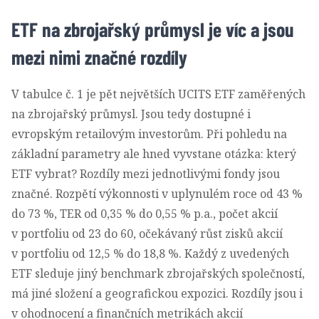
ETF na zbrojařský průmysl je víc a jsou
mezi nimi značné rozdíly
V tabulce č. 1 je pět největších UCITS ETF zaměřených
na zbrojařský průmysl. Jsou tedy dostupné i
evropským retailovým investorům. Při pohledu na
základní parametry ale hned vyvstane otázka: který
ETF vybrat? Rozdíly mezi jednotlivými fondy jsou
značné. Rozpětí výkonnosti v uplynulém roce od 43 %
do 73 %, TER od 0,35 % do 0,55 % p.a., počet akcií
v portfoliu od 23 do 60, očekávaný růst zisků akcií
v portfoliu od 12,5 % do 18,8 %. Každý z uvedených
ETF sleduje jiný benchmark zbrojařských společností,
má jiné složení a geografickou expozici. Rozdíly jsou i
v ohodnocení a finančních metrikách akcií