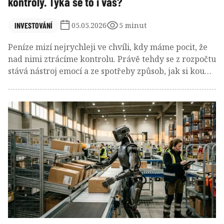
kontroly. Týká se to i vás?
INVESTOVÁNÍ
05.05.2026
5 minut
Peníze mizí nejrychleji ve chvíli, kdy máme pocit, že
nad nimi ztrácíme kontrolu. Právě tehdy se z rozpočtu
stává nástroj emocí a ze spotřeby způsob, jak si koupit
alespoň krátkodobý pocit jistoty. Poslední roky
ukazují, že domácnosti utrácejí nejvíce právě v
obdobích nejistoty, kdy by naopak dávalo smysl
brzdit.