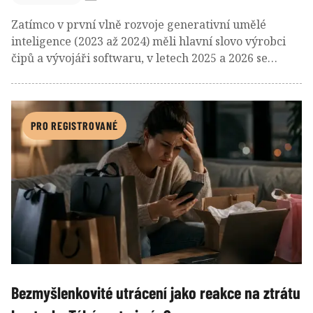
Zatímco v první vlně rozvoje generativní umělé
inteligence (2023 až 2024) měli hlavní slovo výrobci
čipů a vývojáři softwaru, v letech 2025 a 2026 se
těžiště investičního zájmu přesunulo k datovým
centrům, energetické síti a potřebným surovinám,
jako je měď. V současné druhé fázi již tolik nejde o
vývoj algoritmů, ale stále častěji o budování nezbytné
PRO REGISTROVANÉ
infrastruktury, která je bude napájet. Podívejme se na
největší příležitosti a rizika tohoto přechodu.
Bezmyšlenkovité utrácení jako reakce na ztrátu