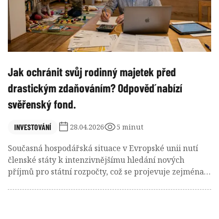
Jak ochránit svůj rodinný majetek před
drastickým zdaňováním? Odpověď nabízí
svěřenský fond.
INVESTOVÁNÍ
28.04.2026
5 minut
Současná hospodářská situace v Evropské unii nutí
členské státy k intenzivnějšímu hledání nových
příjmů pro státní rozpočty, což se projevuje zejména v
tlaku na vyšší zdanění akumulovaného kapitálu.