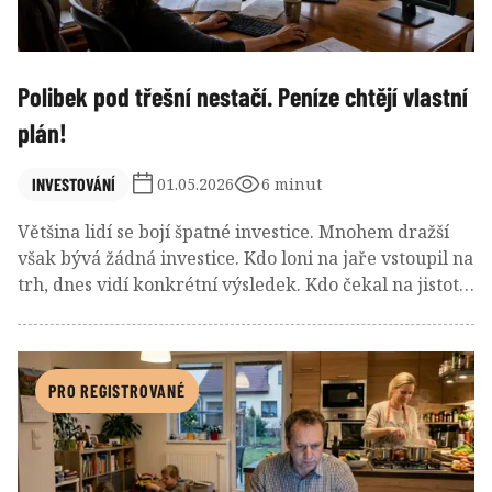
Polibek pod třešní nestačí. Peníze chtějí vlastní
plán!
INVESTOVÁNÍ
01.05.2026
6 minut
Většina lidí se bojí špatné investice. Mnohem dražší
však bývá žádná investice. Kdo loni na jaře vstoupil na
trh, dnes vidí konkrétní výsledek. Kdo čekal na jistotu,
sleduje stejné akcie z vyšších cen a s pocitem, že už je
pozdě. Právě tato psychologie stojí investory nejvíce
peněz.
PRO REGISTROVANÉ