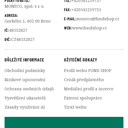
+420541219737
POSKYTOVATEL:
TEL:
MONECO, spol. s r. o.
+420541219735
FAX:
ADRESA:
moneco@fondshop.cz
E-MAIL:
Gorkého 1, 602 00 Brno
www.fondshop.cz
WEB:
48532827
IČ:
CZ48532827
DIČ:
DŮLEŽITÉ INFORMACE
UŽITEČNÉ ODKAZY
Obchodní podmínky
Profil webu FOND SHOP
Rizikové upozornění
Ceník předplatného
Ochrana osobních údajů
Mediální profil a inzerce
Vysvětlení ukazatelů
Externí spolupráce
Zásady využívání AI
Tiráž webu