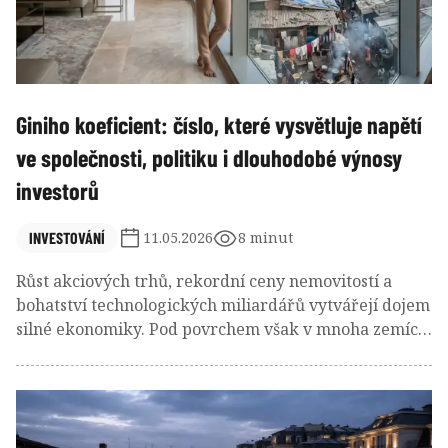
příštích letech budou geopolitická situace,
technologický pokrok a schopnost managementu
zvládat krizové situace.
Giniho koeficient: číslo, které vysvětluje napětí
ve společnosti, politiku i dlouhodobé výnosy
investorů
INVESTOVÁNÍ
11.05.2026
8 minut
Růst akciových trhů, rekordní ceny nemovitostí a
bohatství technologických miliardářů vytvářejí dojem
silné ekonomiky. Pod povrchem však v mnoha zemích
roste napětí, které investoři často přehlížejí. Giniho
koeficient patří mezi nejdůležitější ukazatele
současného světa, protože odhaluje rozdíly mezi vítězi
a poraženými moderní ekonomiky.