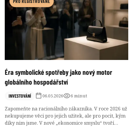
PRO REGISTROVANÉ
Éra symbolické spotřeby jako nový motor
globálního hospodářství
INVESTOVÁNÍ
06.05.2026
6 minut
Zapomeňte na racionálního zákazníka. V roce 2026 už
nekupujeme věci pro jejich užitek, ale pro pocit, kým
díky nim jsme. V nové „ekonomice smyslu“ tvoří
výdaje za zážitky a potvrzení identity až 35 %