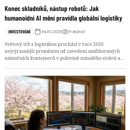
Konec skladníků, nástup robotů: Jak
humanoidní AI mění pravidla globální logistiky
INVESTOVÁNÍ
04.05.2026
9 minut
Světový trh s logistikou prochází v roce 2026
nejvýraznější proměnou od zavedení unifikovaných
námořních kontejnerů v polovině minulého století a
humanoidní roboti se stali integrální součástí
skladových operací. Je to konec profese skladníků tak,
jak ji známe?