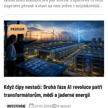
skutečnosti hodnotu jen pár stovek. Pojišťovny to vědí
naprosto přesně a staví na tom jeden z nejziskovějších
byznysů. Nemá smysl přemýšlet, jestli pojištění mít,
ale které konkrétní riziko má smysl přenést a které si
zbytečně draze kupujete. Jedno jediné pravidlo
přitom rozhoduje o tom, zda na pojistkách
PREMIUM
dlouhodobě tratíte, nebo je využíváte ve svůj
prospěch.
Když čipy nestačí: Druhá fáze AI revoluce patří
transformátorům, mědi a jaderné energii
INVESTOVÁNÍ
05.05.2026
6 minut