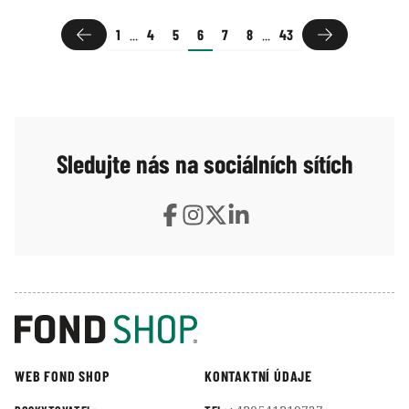
1
...
4
5
6
7
8
...
43
Sledujte nás na sociálních sítích
WEB FOND SHOP
KONTAKTNÍ ÚDAJE