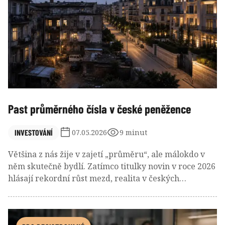
Past průměrného čísla v české peněžence
INVESTOVÁNÍ
07.05.2026
9 minut
Většina z nás žije v zajetí „průměru“, ale málokdo v
něm skutečně bydlí. Zatímco titulky novin v roce 2026
hlásají rekordní růst mezd, realita v českých
peněženkách často vypráví úplně jiný příběh.