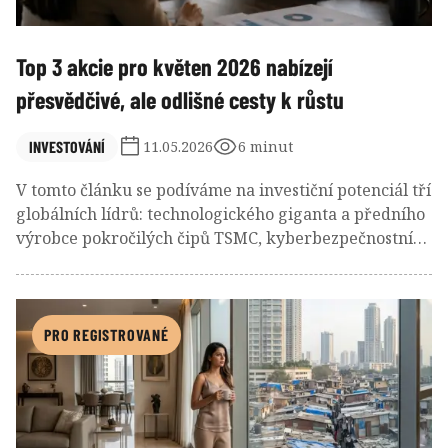
Top 3 akcie pro květen 2026 nabízejí
přesvědčivé, ale odlišné cesty k růstu
INVESTOVÁNÍ
11.05.2026
6 minut
V tomto článku se podíváme na investiční potenciál tří
globálních lídrů: technologického giganta a předního
výrobce pokročilých čipů TSMC, kyberbezpečnostní
firmy CrowdStrike a diverzifikovaného finančního
holdingu Berkshire Hathaway. Zatímco TSMC těží z
nezastavitelného rozmachu umělé inteligence a
CrowdStrike z kritické potřeby digitální ochrany,
PRO REGISTROVANÉ
Berkshire Hathaway se spoléhá na široce rozkročený
byznys i mimořádnou finanční sílu díky rekordní
hotovosti. Akcie těchto společností mají pochopitelně i
svá rizika. Důležitými faktory pro jejich výkonnost v