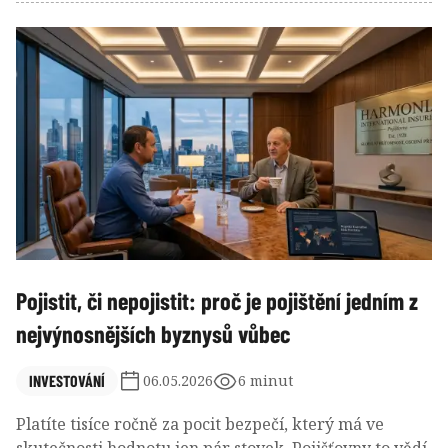
rozpočtu domácností.
Pojistit, či nepojistit: proč je pojištění jedním z
nejvýnosnějších byznysů vůbec
INVESTOVÁNÍ
06.05.2026
6 minut
Platíte tisíce ročně za pocit bezpečí, který má ve