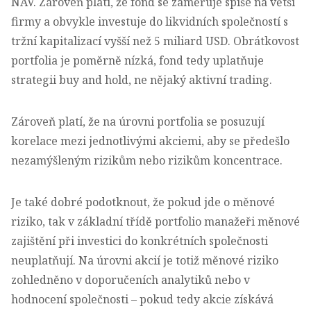
NAV. Zároveň platí, že fond se zaměřuje spíše na větší
firmy a obvykle investuje do likvidních společností s
tržní kapitalizací vyšší než 5 miliard USD. Obrátkovost
portfolia je poměrně nízká, fond tedy uplatňuje
strategii buy and hold, ne nějaký aktivní trading.
Zároveň platí, že na úrovni portfolia se posuzují
korelace mezi jednotlivými akciemi, aby se předešlo
nezamýšleným rizikům nebo rizikům koncentrace.
Je také dobré podotknout, že pokud jde o měnové
riziko, tak v základní třídě portfolio manažeři měnové
zajištění při investici do konkrétních společnosti
neuplatňují. Na úrovni akcií je totiž měnové riziko
zohledněno v doporučeních analytiků nebo v
hodnocení společnosti – pokud tedy akcie získává