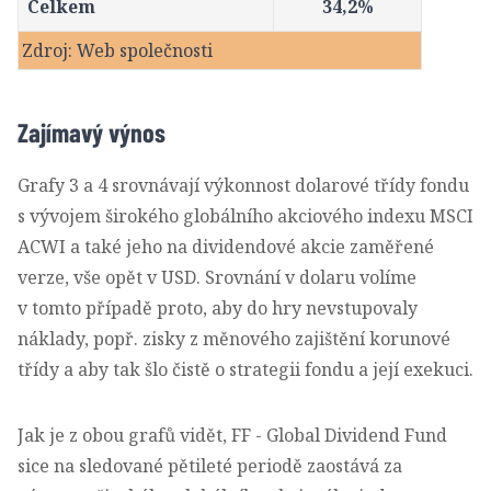
Celkem
34,2%
Zdroj: Web společnosti
Zajímavý výnos
Grafy 3 a 4 srovnávají výkonnost dolarové třídy fondu
s vývojem širokého globálního akciového indexu MSCI
ACWI a také jeho na dividendové akcie zaměřené
verze, vše opět v USD. Srovnání v dolaru volíme
v tomto případě proto, aby do hry nevstupovaly
náklady, popř. zisky z měnového zajištění korunové
třídy a aby tak šlo čistě o strategii fondu a její exekuci.
Jak je z obou grafů vidět, FF - Global Dividend Fund
sice na sledované pětileté periodě zaostává za