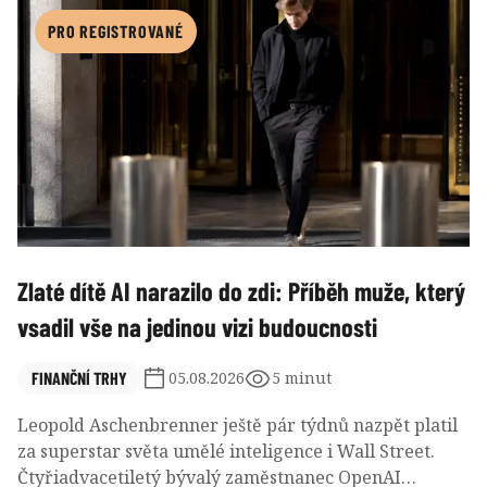
centra na oběžné dráze i další expanzi Starlinku.
PRO REGISTROVANÉ
Zlaté dítě AI narazilo do zdi: Příběh muže, který
vsadil vše na jedinou vizi budoucnosti
FINANČNÍ TRHY
05.08.2026
5 minut
Leopold Aschenbrenner ještě pár týdnů nazpět platil
za superstar světa umělé inteligence i Wall Street.
Čtyřiadvacetiletý bývalý zaměstnanec OpenAI