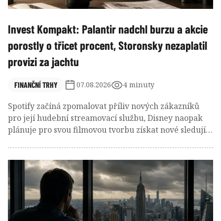
Invest Kompakt: Palantir nadchl burzu a akcie
porostly o třicet procent, Storonsky nezaplatil
provizi za jachtu
FINANČNÍ TRHY
07.08.2026
4 minuty
Spotify začíná zpomalovat příliv nových zákazníků
pro její hudební streamovací službu, Disney naopak
plánuje pro svou filmovou tvorbu získat nové sledující
skrze bezplatný kanál. A čerstvý šéf Novo Nordisku
naordinoval firmě novou kulturu, v jejímž rámci se
má víc riskovat a nebát se selhat.