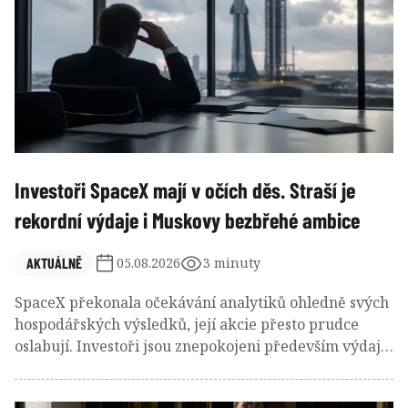
Investoři SpaceX mají v očích děs. Straší je
rekordní výdaje i Muskovy bezbřehé ambice
AKTUÁLNĚ
05.08.2026
3 minuty
SpaceX překonala očekávání analytiků ohledně svých
hospodářských výsledků, její akcie přesto prudce
oslabují. Investoři jsou znepokojeni především výdaji
na budování AI infrastruktury a nevázanými plány
Elona Muska, který slibuje bilionové tržby, datová