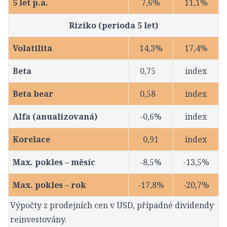
5 let p.a.
7,6%
11,1%
Riziko (perioda 5 let)
Volatilita
14,3%
17,4%
Beta
0,75
index
Beta bear
0,58
index
Alfa (anualizovaná)
-0,6%
index
Korelace
0,91
index
Max. pokles – měsíc
-8,5%
-13,5%
Max. pokles – rok
-17,8%
-20,7%
Výpočty z prodejních cen v USD, případné dividendy
reinvestovány.