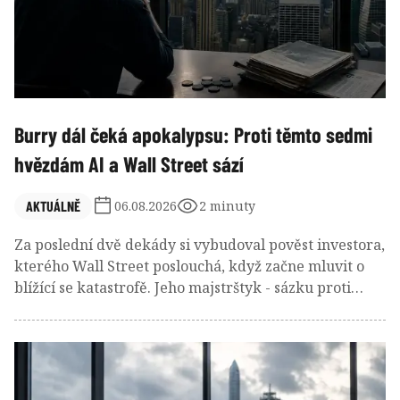
Burry dál čeká apokalypsu: Proti těmto sedmi
hvězdám AI a Wall Street sází
AKTUÁLNĚ
06.08.2026
2 minuty
Za poslední dvě dekády si vybudoval pověst investora,
kterého Wall Street poslouchá, když začne mluvit o
blížící se katastrofě. Jeho majstrštyk - sázku proti
americkému hypotečnímu trhu před krizí v roce 2008
- proslavil i film. A nyní znovu vysílá mimořádně
pesimistický signál. Aktuální euforie je podle něj jen
předzvěstí prudkého obratu.