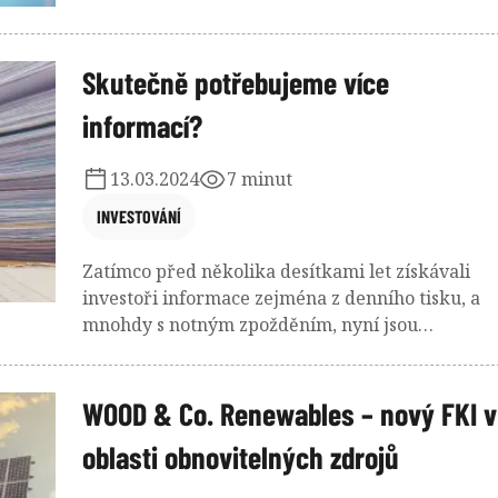
Přináší podobnou výkonnost jako benchmark a
navíc dosahuje výborného poměru výnos / riziko
ve srovnání s konkurencí.
Skutečně potřebujeme více
informací?
13.03.2024
7 minut
INVESTOVÁNÍ
Zatímco před několika desítkami let získávali
investoři informace zejména z denního tisku, a
mnohdy s notným zpožděním, nyní jsou
informacemi doslova zahlceni. Je to ale dobře?
WOOD & Co. Renewables – nový FKI v
oblasti obnovitelných zdrojů