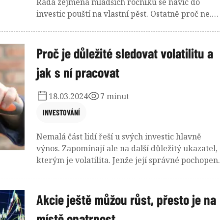
Řada zejména mladších ročníků se navíc do
investic pouští na vlastní pěst. Ostatně proč ne.
Jenže investování je také spojeno s řadou mýtů,
které mohou ve výsledku znamenat pro investor
nepříjemné procitnutí.
Proč je důležité sledovat volatilitu a
jak s ní pracovat
18.03.2024
7 minut
INVESTOVÁNÍ
Nemalá část lidí řeší u svých investic hlavně
výnos. Zapomínají ale na další důležitý ukazatel,
kterým je volatilita. Jenže její správné pochopen
je pro investiční rozhodování zásadní. Vyhnete s
pak nevhodným aktivům v portfoliu.
Akcie ještě můžou růst, přesto je na
místě opatrnost