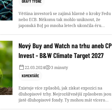
GRAFY TÝDNE
Většina investorů se zajímá hlavně o kroky Fedu
nebo ECB. Někomu tak mohlo uniknout, že
japonská BoJ po mnoha letech ukončila éru
záporných úrokových sazeb. Co naopak asi
nikomu neuniklo, je opětovný zájem o bitcoin.
Nový Buy and Watch na trhu aneb C
Invest - B&W Climate Target 2027
22.03.2024
3 minuty
KOMENTÁŘE
Existuje více způsobů, jak získat expozici na
dluhopisové trhy. Nejrozšířenější způsobem jsou
jistě dluhopisové fondy. Ty mohou mát vícero
podob, včetně konstrukce Buy and Watch.