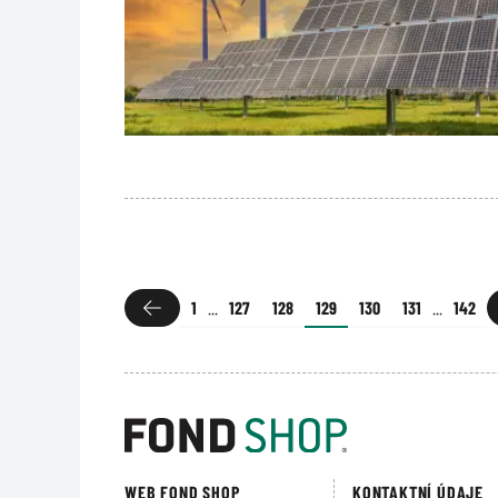
1
...
127
128
129
130
131
...
142
WEB FOND SHOP
KONTAKTNÍ ÚDAJE