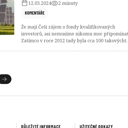
12.03.2024
2 minuty
KOMENTÁŘE
Že mají Češi zájem o fondy kvalifikovaných
investorů, asi nemusíme nikomu moc připomínat
Zatímco v roce 2012 tady byla cca 100 takovýcht
fondů, koncem roku 2023 jich bylo již více než
400. A podobně dramaticky rostl i objem
spravovaného majetku.
DŮLEŽITÉ INFORMACE
UŽITEČNÉ ODKAZY