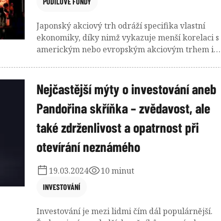
PODÍLOVÉ FONDY
Japonský akciový trh odráží specifika vlastní
ekonomiky, díky nimž vykazuje menší korelaci s
americkým nebo evropským akciovým trhem i
rozdílné výsledky v jenovém a korunovém
vyjádření. V posledním ročním období se japons
akcie vyšvihly na nové rekordy a nyní je otázkou
Nejčastější mýty o investování aneb
zda jim euforie vydrží i při ústupu Bank of Japan
Pandořina skříňka – zvědavost, ale
od ultra uvolněné měnové politiky. Investor má 
dispozici široký výběr fondů a ETF.
také zdrženlivost a opatrnost při
otevírání neznámého
19.03.2024
10 minut
INVESTOVÁNÍ
Investování je mezi lidmi čím dál populárnější.