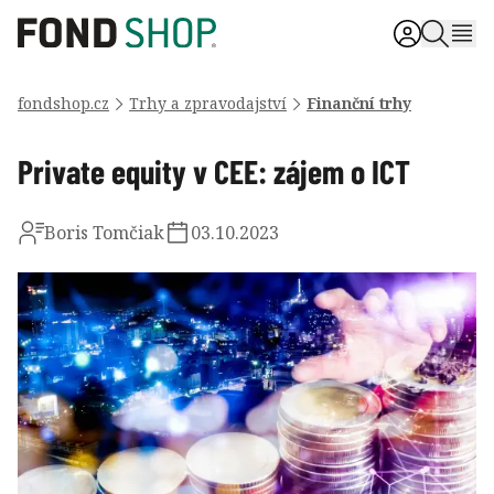
fondshop.cz
Trhy a zpravodajství
Finanční trhy
Private equity v CEE: zájem o ICT
Boris Tomčiak
03.10.2023