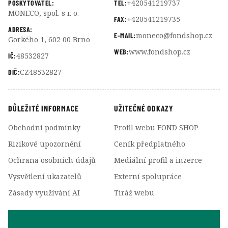
+420541219737
POSKYTOVATEL:
TEL:
MONECO, spol. s r. o.
+420541219735
FAX:
ADRESA:
moneco@fondshop.cz
E-MAIL:
Gorkého 1, 602 00 Brno
www.fondshop.cz
WEB:
48532827
IČ:
CZ48532827
DIČ:
DŮLEŽITÉ INFORMACE
UŽITEČNÉ ODKAZY
Obchodní podmínky
Profil webu FOND SHOP
Rizikové upozornění
Ceník předplatného
Ochrana osobních údajů
Mediální profil a inzerce
Vysvětlení ukazatelů
Externí spolupráce
Zásady využívání AI
Tiráž webu