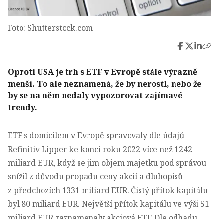
Foto: Shutterstock.com
Oproti USA je trh s ETF v Evropě stále výrazně
menší. To ale neznamená, že by nerostl, nebo že
by se na něm nedaly vypozorovat zajímavé
trendy.
ETF s domicilem v Evropě spravovaly dle údajů
Refinitiv Lipper ke konci roku 2022 více než 1242
miliard EUR, když se jim objem majetku pod správou
snížil z důvodu propadu ceny akcií a dluhopisů
z předchozích 1331 miliard EUR. Čistý přítok kapitálu
byl 80 miliard EUR. Největší přítok kapitálu ve výši 51
miliard EUR zaznamenaly akciová ETF. Dle odhadu