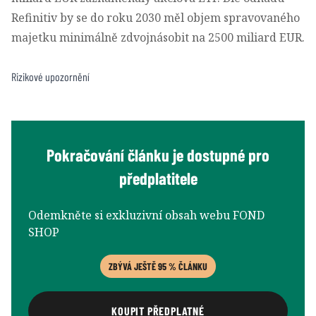
Refinitiv by se do roku 2030 měl objem spravovaného
majetku minimálně zdvojnásobit na 2500 miliard EUR.
Rizikové upozornění
Pokračování článku je dostupné pro
předplatitele
Odemkněte si exkluzivní obsah webu FOND
SHOP
ZBÝVÁ JEŠTĚ 95 % ČLÁNKU
KOUPIT PŘEDPLATNÉ