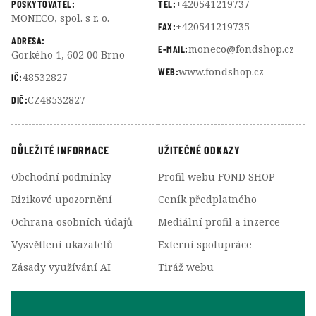
+420541219737
POSKYTOVATEL:
TEL:
MONECO, spol. s r. o.
+420541219735
FAX:
ADRESA:
moneco@fondshop.cz
E-MAIL:
Gorkého 1, 602 00 Brno
www.fondshop.cz
WEB:
48532827
IČ:
CZ48532827
DIČ:
DŮLEŽITÉ INFORMACE
UŽITEČNÉ ODKAZY
Obchodní podmínky
Profil webu FOND SHOP
Rizikové upozornění
Ceník předplatného
Ochrana osobních údajů
Mediální profil a inzerce
Vysvětlení ukazatelů
Externí spolupráce
Zásady využívání AI
Tiráž webu