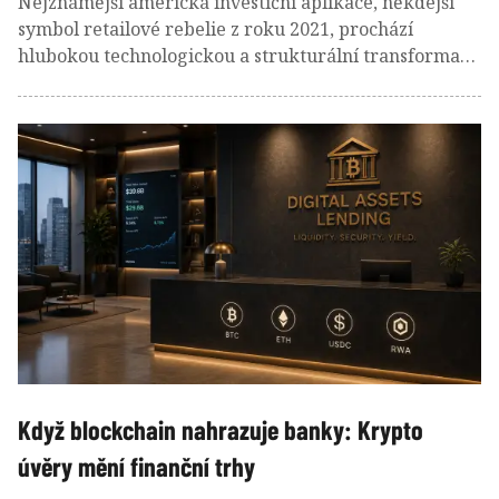
Nejznámější americká investiční aplikace, někdejší
symbol retailové rebelie z roku 2021, prochází
hlubokou technologickou a strukturální transformací.
Americký broker Robinhood spustil na začátku
července 2026 vlastní blockchain (Robinhood Chain) s
cílem vybudovat globální infrastrukturu pro
tokenizované akcie a jiná tokenizovaná aktiva.
Výsledky prvních týdnů však ukazují fascinující
rozpor: technologicky špičková síť sice zaznamenala
raketový růst objemů, místo regulovaných akcií Apple
či Nvidia ji však zcela ovládla spekulativní mánie
memecoinů.
Když blockchain nahrazuje banky: Krypto
úvěry mění finanční trhy