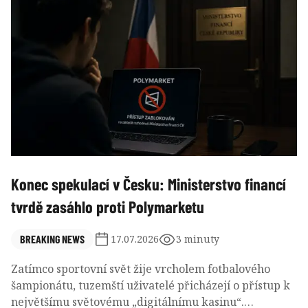
neobank, moderních digitálních bank bez fyzických
poboček, ušel obrovský kus cesty.
Konec spekulací v Česku: Ministerstvo financí
tvrdě zasáhlo proti Polymarketu
BREAKING NEWS
17.07.2026
3 minuty
Zatímco sportovní svět žije vrcholem fotbalového
šampionátu, tuzemští uživatelé přicházejí o přístup k
největšímu světovému „digitálnímu kasinu“.