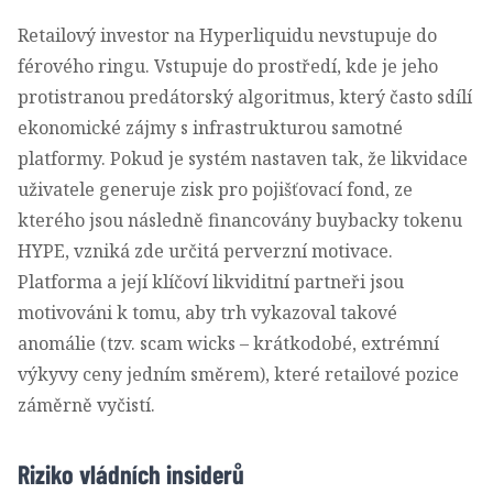
Retailový investor na Hyperliquidu nevstupuje do
férového ringu. Vstupuje do prostředí, kde je jeho
protistranou predátorský algoritmus, který často sdílí
ekonomické zájmy s infrastrukturou samotné
platformy. Pokud je systém nastaven tak, že likvidace
uživatele generuje zisk pro pojišťovací fond, ze
kterého jsou následně financovány buybacky tokenu
HYPE, vzniká zde určitá perverzní motivace.
Platforma a její klíčoví likviditní partneři jsou
motivováni k tomu, aby trh vykazoval takové
anomálie (tzv. scam wicks – krátkodobé, extrémní
výkyvy ceny jedním směrem), které retailové pozice
záměrně vyčistí.
Riziko vládních insiderů