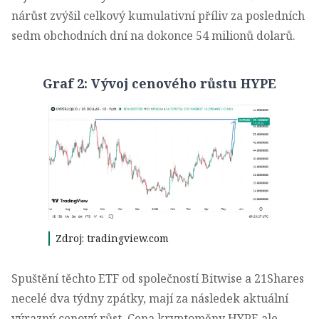
nárůst zvýšil celkový kumulativní příliv za posledních
sedm obchodních dní na dokonce 54 milionů dolarů.
Graf 2: Vývoj cenového růstu HYPE
Zdroj: tradingview.com
Spuštění těchto ETF od společností Bitwise a 21Shares
necelé dva týdny zpátky, mají za následek aktuální
výrazný cenový růst. Cena kryptoměny HYPE ale