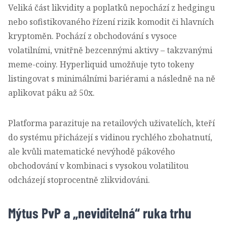
Veliká část likvidity a poplatků nepochází z hedgingu
nebo sofistikovaného řízení rizik komodit či hlavních
kryptoměn. Pochází z obchodování s vysoce
volatilními, vnitřně bezcennými aktivy – takzvanými
meme-coiny. Hyperliquid umožňuje tyto tokeny
listingovat s minimálními bariérami a následně na ně
aplikovat páku až 50x.
Platforma parazituje na retailových uživatelích, kteří
do systému přicházejí s vidinou rychlého zbohatnutí,
ale kvůli matematické nevýhodě pákového
obchodování v kombinaci s vysokou volatilitou
odcházejí stoprocentně zlikvidováni.
Mýtus PvP a
„
neviditelná
“
ruka trhu