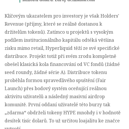
Klíčovým ukazatelem pro investory je však Holders'
Revenue (příjmy, které se reálně dostanou k
držitelům tokenů). Zatímco u projektů s vysokým
podílem institucionálního kapitálu odtéká většina
zisku mimo retail, Hyperliquid těží ze své specifické
distribuce. Projekt totiž při svém zrodu kompletně
obešel klasická kola financování od VC fondů (žádné
seed roundy, žádné série A). Distribuce tokenu
proběhla formou spravedlivého spuštění (Fair
Launch) přes bodový systém oceňující reálnou
aktivitu uživatelů a následný masivní airdrop
komunitě. První oddaní uživatelé této burzy tak
„
zdarma
“
obdrželi tokeny HYPE mnohdy i v hodnotě
desítek tisíc dolarů. To už určitou loajalitu ke značce
vytvoří.