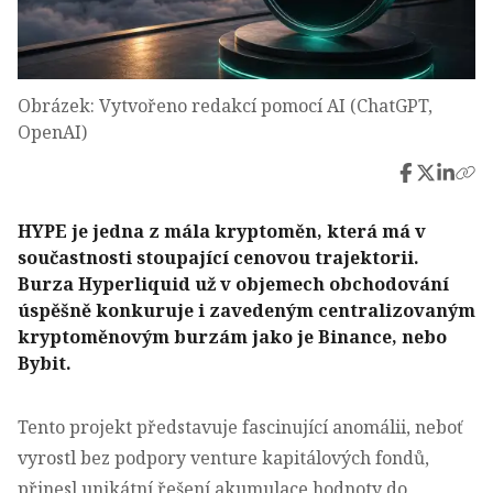
Obrázek: Vytvořeno redakcí pomocí AI (ChatGPT,
OpenAI)
HYPE je jedna z mála kryptoměn, která má v
součastnosti stoupající cenovou trajektorii.
Burza Hyperliquid už v objemech obchodování
úspěšně konkuruje i zavedeným centralizovaným
kryptoměnovým burzám jako je Binance, nebo
Bybit.
Tento projekt představuje fascinující anomálii, neboť
vyrostl bez podpory venture kapitálových fondů,
přinesl unikátní řešení akumulace hodnoty do