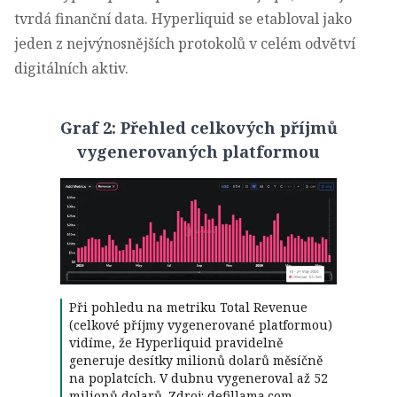
tvrdá finanční data. Hyperliquid se etabloval jako
jeden z nejvýnosnějších protokolů v celém odvětví
digitálních aktiv.
Graf 2: Přehled celkových příjmů
vygenerovaných platformou
Při pohledu na metriku Total Revenue
(celkové příjmy vygenerované platformou)
vidíme, že Hyperliquid pravidelně
generuje desítky milionů dolarů měsíčně
na poplatcích. V dubnu vygeneroval až 52
milionů dolarů. Zdroj: defillama.com