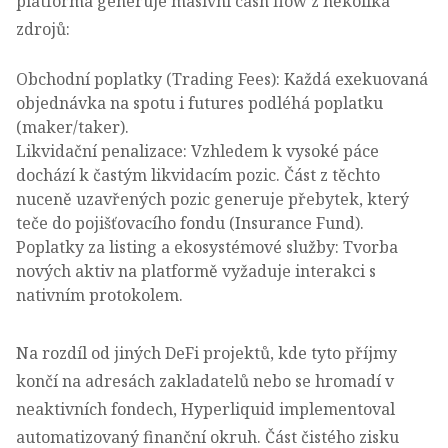
platforma generuje masivní cash flow z několika
zdrojů:
Obchodní poplatky (Trading Fees): Každá exekuovaná
objednávka na spotu i futures podléhá poplatku
(maker/taker).
Likvidační penalizace: Vzhledem k vysoké páce
dochází k častým likvidacím pozic. Část z těchto
nuceně uzavřených pozic generuje přebytek, který
teče do pojišťovacího fondu (Insurance Fund).
Poplatky za listing a ekosystémové služby: Tvorba
nových aktiv na platformě vyžaduje interakci s
nativním protokolem.
Na rozdíl od jiných DeFi projektů, kde tyto příjmy
končí na adresách zakladatelů nebo se hromadí v
neaktivních fondech, Hyperliquid implementoval
automatizovaný finanční okruh. Část čistého zisku