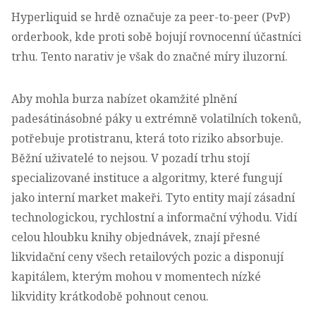
Hyperliquid se hrdě označuje za peer-to-peer (PvP)
orderbook, kde proti sobě bojují rovnocenní účastníci
trhu. Tento narativ je však do značné míry iluzorní.
Aby mohla burza nabízet okamžité plnění
padesátinásobné páky u extrémně volatilních tokenů,
potřebuje protistranu, která toto riziko absorbuje.
Běžní uživatelé to nejsou. V pozadí trhu stojí
specializované instituce a algoritmy, které fungují
jako interní market makeři. Tyto entity mají zásadní
technologickou, rychlostní a informační výhodu. Vidí
celou hloubku knihy objednávek, znají přesné
likvidační ceny všech retailových pozic a disponují
kapitálem, kterým mohou v momentech nízké
likvidity krátkodobě pohnout cenou.