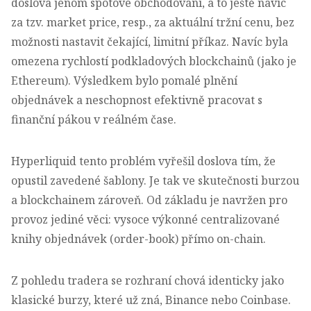
doslova jenom spotové obchodování, a to ještě navíc
za tzv. market price, resp., za aktuální tržní cenu, bez
možnosti nastavit čekající, limitní příkaz. Navíc byla
omezena rychlostí podkladových blockchainů (jako je
Ethereum). Výsledkem bylo pomalé plnění
objednávek a neschopnost efektivně pracovat s
finanční pákou v reálném čase.
Hyperliquid tento problém vyřešil doslova tím, že
opustil zavedené šablony. Je tak ve skutečnosti burzou
a blockchainem zároveň. Od základu je navržen pro
provoz jediné věci: vysoce výkonné centralizované
knihy objednávek (order-book) přímo on-chain.
Z pohledu tradera se rozhraní chová identicky jako
klasické burzy, které už zná, Binance nebo Coinbase.