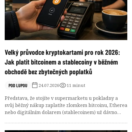
Velký průvodce kryptokartami pro rok 2026:
Jak platit bitcoinem a stablecoiny v běžném
obchodě bez zbytečných poplatků
POD LUPOU
24.07.2026
11 minut
Představa, že stojíte v supermarketu u pokladny a
svůj běžný nákup zaplatíte zlomkem bitcoinu, Etherea
nebo digitálním dolarem (stablecoinem) už dávno
není sci-fi pro pár vyvolených technologických
nadšenců. Svět kryptoměnových platforem a