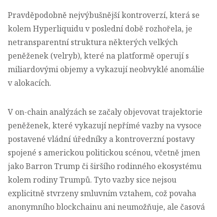
Pravděpodobně nejvýbušnější kontroverzí, která se
kolem Hyperliquidu v poslední době rozhořela, je
netransparentní struktura některých velkých
peněženek (velryb), které na platformě operují s
miliardovými objemy a vykazují neobvyklé anomálie
v alokacích.
V on-chain analýzách se začaly objevovat trajektorie
peněženek, které vykazují nepřímé vazby na vysoce
postavené vládní úředníky a kontroverzní postavy
spojené s americkou politickou scénou, včetně jmen
jako Barron Trump či širšího rodinného ekosystému
kolem rodiny Trumpů. Tyto vazby sice nejsou
explicitně stvrzeny smluvním vztahem, což povaha
anonymního blockchainu ani neumožňuje, ale časová