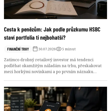
Cesta k penězům: Jak podle průzkumu HSBC
staví portfolia ti nejbohatší?
FINANČNÍ TRHY
30.07.2026
5 minut
Zatímco drobný retailový investor má tendenci
podléhat okamžitým náladám na trhu, přeskakovat
mezi horkými novinkami a po prvním náznaku
korekce stahovat kapitál na běžné účty, u větších
investorů vidíme zcela odlišnou dynamiku. Jak vlastně
o alokaci svých aktiv přemýšlejí lidé, kteří disponují
investovatelným kapitálem v řádech stovek tisíc až
milionů dolarů?