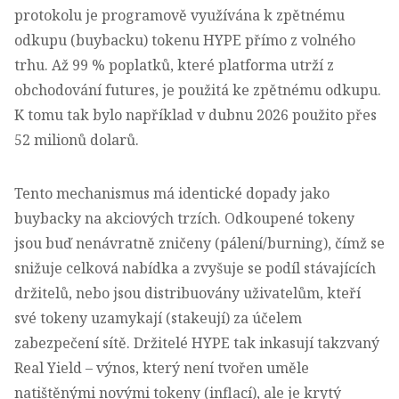
protokolu je programově využívána k zpětnému
odkupu (buybacku) tokenu HYPE přímo z volného
trhu. Až 99 % poplatků, které platforma utrží z
obchodování futures, je použitá ke zpětnému odkupu.
K tomu tak bylo například v dubnu 2026 použito přes
52 milionů dolarů.
Tento mechanismus má identické dopady jako
buybacky na akciových trzích. Odkoupené tokeny
jsou buď nenávratně zničeny (
pálení/burning
), čímž se
snižuje celková nabídka a zvyšuje se podíl stávajících
držitelů, nebo jsou distribuovány uživatelům, kteří
své tokeny uzamykají (stakeují) za účelem
zabezpečení sítě. Držitelé HYPE tak inkasují takzvaný
Real Yield – výnos, který není tvořen uměle
natištěnými novými tokeny (inflací), ale je krytý