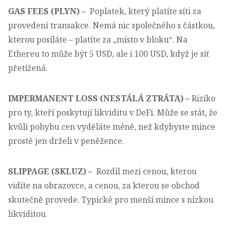
GAS FEES (PLYN) –
Poplatek, který platíte síti za
provedení transakce. Nemá nic společného s částkou,
kterou posíláte – platíte za „místo v bloku“. Na
Ethereu to může být 5 USD, ale i 100 USD, když je síť
přetížená.
IMPERMANENT LOSS (NESTÁLÁ ZTRÁTA) –
Riziko
pro ty, kteří poskytují likviditu v DeFi. Může se stát, že
kvůli pohybu cen vyděláte méně, než kdybyste mince
prostě jen drželi v peněžence.
SLIPPAGE (SKLUZ)
–
Rozdíl mezi cenou, kterou
vidíte na obrazovce, a cenou, za kterou se obchod
skutečně provede. Typické pro menší mince s nízkou
likviditou.