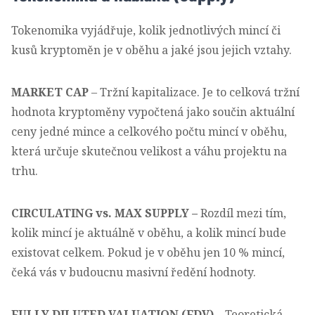
Tokenomika vyjádřuje, kolik jednotlivých mincí či
kusů kryptoměn je v oběhu a jaké jsou jejich vztahy.
MARKET CAP
– Tržní kapitalizace. Je to celková tržní
hodnota kryptoměny vypočtená jako součin aktuální
ceny jedné mince a celkového počtu mincí v oběhu,
která určuje skutečnou velikost a váhu projektu na
trhu.
CIRCULATING vs. MAX SUPPLY –
Rozdíl mezi tím,
kolik mincí je aktuálně v oběhu, a kolik mincí bude
existovat celkem. Pokud je v oběhu jen 10 % mincí,
čeká vás v budoucnu masivní ředění hodnoty.
FULLY DILUTED VALUATION (FDV)
–
Teoretická