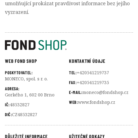
umožňující prokázat pravdivost informace bez jejího
vyzrazení.
WEB FOND SHOP
KONTAKTNÍ ÚDAJE
+420541219737
POSKYTOVATEL:
TEL:
MONECO, spol. s r. o.
+420541219735
FAX:
ADRESA:
moneco@fondshop.cz
E-MAIL:
Gorkého 1, 602 00 Brno
www.fondshop.cz
WEB:
48532827
IČ:
CZ48532827
DIČ:
DŮLEŽITÉ INFORMACE
UŽITEČNÉ ODKAZY