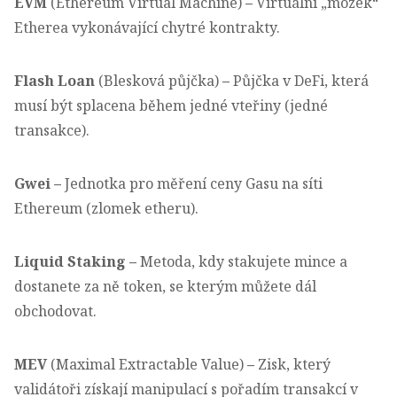
EVM
(Ethereum Virtual Machine)
–
Virtuální „mozek“
Etherea vykonávající chytré kontrakty.
Flash Loan
(Blesková půjčka)
–
Půjčka v DeFi, která
musí být splacena během jedné vteřiny (jedné
transakce).
Gwei
–
Jednotka pro měření ceny Gasu na síti
Ethereum (zlomek etheru).
Liquid Staking
–
Metoda, kdy stakujete mince a
dostanete za ně token, se kterým můžete dál
obchodovat.
MEV
(Maximal Extractable Value)
–
Zisk, který
validátoři získají manipulací s pořadím transakcí v