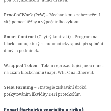
pomocí „uzamčení“ mincí držiteli.
Proof of Work
(PoW)
–
Mechanismus zabezpečení
sítě pomocí těžby a výpočetního výkonu.
Smart Contract
(Chytrý kontrakt)
–
Program na
blockchainu, který se automaticky spustí při splnění
daných podmínek.
Wrapped Token
–
Token reprezentující jinou minci
na cizím blockchainu (např. WBTC na Ethereu).
Yield Farming
–
Strategie získávání úroků
poskytováním likvidity DeFi protokolům.
Expert (technické speciality a rizika)