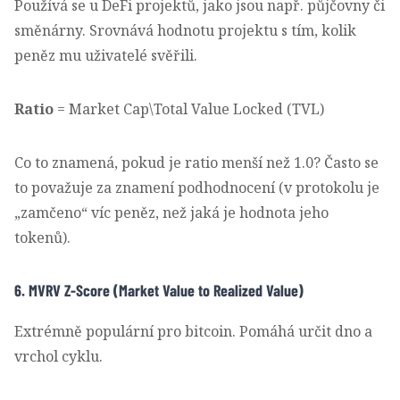
Používá se u DeFi projektů, jako jsou např. půjčovny či
směnárny. Srovnává hodnotu projektu s tím, kolik
peněz mu uživatelé svěřili.
Ratio
= Market Cap\Total Value Locked (TVL)
Co to znamená, pokud je ratio menší než 1.0? Často se
to považuje za znamení podhodnocení (v protokolu je
„zamčeno“ víc peněz, než jaká je hodnota jeho
tokenů).
6. MVRV Z-Score (Market Value to Realized Value)
Extrémně populární pro bitcoin. Pomáhá určit dno a
vrchol cyklu.