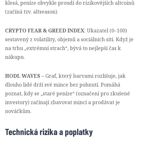
klesá, peníze obvykle proudí do rizikovějších altcoinů
(začíná tzv. altseason).
CRYPTO FEAR & GREED INDEX
: Ukazatel (0–100)
sestavený z volatility, objemů a sociálních sítí. Když je
na trhu „extrémní strach“, bývá to nejlepší čas k
nákupu.
HODL WAVES
–
Graf, který barvami rozlišuje, jak
dlouho lidé drží své mince bez pohnutí. Pomáhá
poznat, kdy se „staré peníze“ (označení pro zkušené
investory) začínají zbavovat mincí a prodávat je
nováčkům.
Technická rizika a poplatky