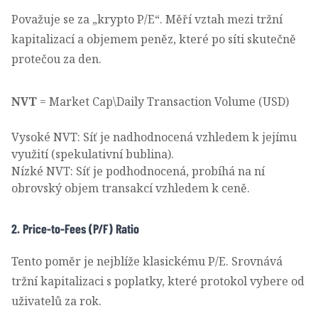
Považuje se za „krypto P/E“. Měří vztah mezi tržní
kapitalizací a objemem peněz, které po síti skutečně
protečou za den.
NVT
= Market Cap\Daily Transaction Volume (USD)
Vysoké NVT: Síť je nadhodnocená vzhledem k jejímu
využití (spekulativní bublina).
Nízké NVT: Síť je podhodnocená, probíhá na ní
obrovský objem transakcí vzhledem k ceně.
2. Price-to-Fees (P/F) Ratio
Tento poměr je nejblíže klasickému P/E. Srovnává
tržní kapitalizaci s poplatky, které protokol vybere od
uživatelů za rok.