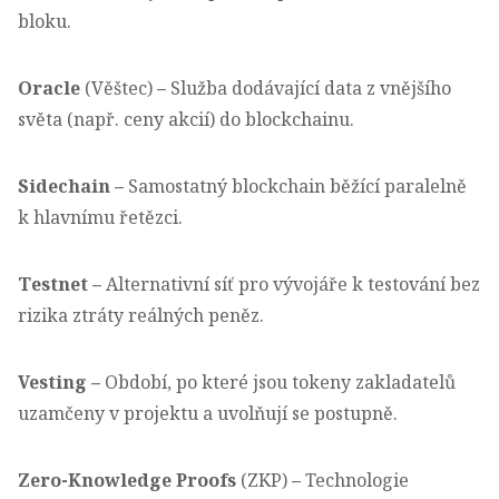
bloku.
Oracle
(Věštec)
–
Služba dodávající data z vnějšího
světa (např. ceny akcií) do blockchainu.
Sidechain
–
Samostatný blockchain běžící paralelně
k hlavnímu řetězci.
Testnet
–
Alternativní síť pro vývojáře k testování bez
rizika ztráty reálných peněz.
Vesting
–
Období, po které jsou tokeny zakladatelů
uzamčeny v projektu a uvolňují se postupně.
Zero-Knowledge Proofs
(ZKP)
–
Technologie