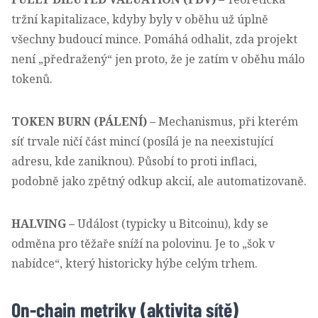
tržní kapitalizace, kdyby byly v oběhu už úplně
všechny budoucí mince. Pomáhá odhalit, zda projekt
není „předražený“ jen proto, že je zatím v oběhu málo
tokenů.
TOKEN BURN (PÁLENÍ)
–
Mechanismus, při kterém
síť trvale ničí část mincí (posílá je na neexistující
adresu, kde zaniknou). Působí to proti inflaci,
podobně jako zpětný odkup akcií, ale automatizovaně.
HALVING
–
Událost (typicky u Bitcoinu), kdy se
odměna pro těžaře sníží na polovinu. Je to „šok v
nabídce“, který historicky hýbe celým trhem.
On-chain metriky (aktivita sítě)