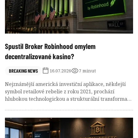
Spustil Broker Robinhood omylem
decentralizované kasino?
BREAKING NEWS
16.07.2026
7 minut
Nejznámější americká investiční aplikace, někdejší
symbol retailové rebelie z roku 2021, prochází
hlubokou technologickou a strukturální transformací.
Americký broker Robinhood spustil na začátku
července 2026 vlastní blockchain (Robinhood Chain) s
cílem vybudovat globální infrastrukturu pro
tokenizované akcie a jiná tokenizovaná aktiva.
Výsledky prvních týdnů však ukazují fascinující