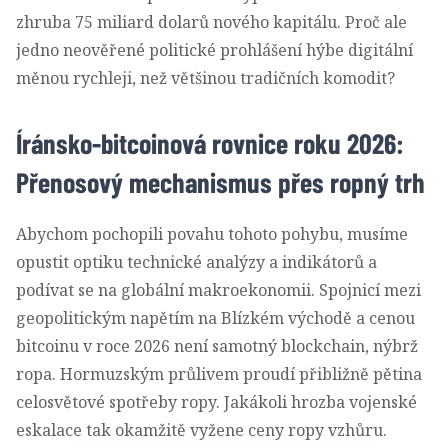
zhruba 75 miliard dolarů nového kapitálu. Proč ale
jedno neověřené politické prohlášení hýbe digitální
měnou rychleji, než většinou tradičních komodit?
Íránsko-bitcoinová rovnice roku 2026:
Přenosový mechanismus přes ropný trh
Abychom pochopili povahu tohoto pohybu, musíme
opustit optiku technické analýzy a indikátorů a
podívat se na globální makroekonomii. Spojnicí mezi
geopolitickým napětím na Blízkém východě a cenou
bitcoinu v roce 2026 není samotný blockchain, nýbrž
ropa. Hormuzským průlivem proudí přibližně pětina
celosvětové spotřeby ropy. Jakákoli hrozba vojenské
eskalace tak okamžitě vyžene ceny ropy vzhůru.