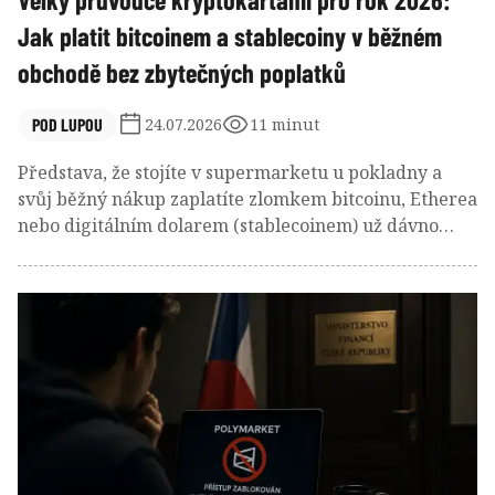
Jak platit bitcoinem a stablecoiny v běžném
obchodě bez zbytečných poplatků
POD LUPOU
24.07.2026
11 minut
Představa, že stojíte v supermarketu u pokladny a
svůj běžný nákup zaplatíte zlomkem bitcoinu, Etherea
nebo digitálním dolarem (stablecoinem) už dávno
není sci-fi pro pár vyvolených technologických
nadšenců. Svět kryptoměnových platforem a
neobank, moderních digitálních bank bez fyzických
poboček, ušel obrovský kus cesty.