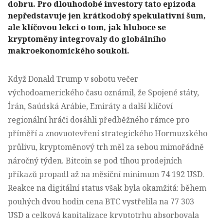
dobru. Pro dlouhodobé investory tato epizoda
nepředstavuje jen krátkodobý spekulativní šum,
ale klíčovou lekci o tom, jak hluboce se
kryptoměny integrovaly do globálního
makroekonomického soukolí.
Když Donald Trump v sobotu večer
východoamerického času oznámil, že Spojené státy,
Írán, Saúdská Arábie, Emiráty a další klíčoví
regionální hráči dosáhli předběžného rámce pro
příměří a znovuotevření strategického Hormuzského
průlivu, kryptoměnový trh měl za sebou mimořádně
náročný týden. Bitcoin se pod tíhou prodejních
příkazů propadl až na měsíční minimum 74 192 USD.
Reakce na digitální status však byla okamžitá: během
pouhých dvou hodin cena BTC vystřelila na 77 303
USD a celková kapitalizace kryptotrhu absorbovala