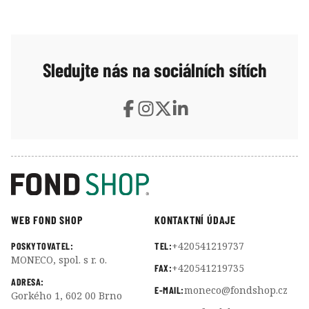
polovinu. Kritici varují, že podobný střet politické
moci a osobního byznysu může změnit pravidla
amerických trhů.
Sledujte nás na sociálních sítích
WEB FOND SHOP
KONTAKTNÍ ÚDAJE
+420541219737
POSKYTOVATEL:
TEL:
MONECO, spol. s r. o.
+420541219735
FAX:
ADRESA:
moneco@fondshop.cz
E-MAIL:
Gorkého 1, 602 00 Brno