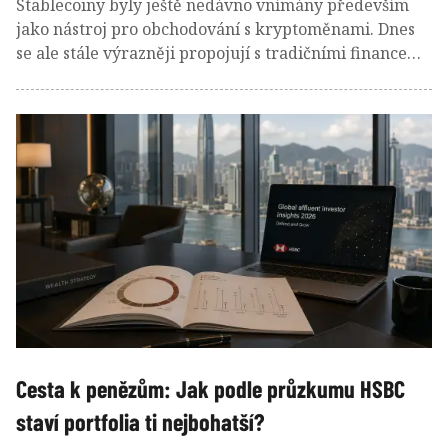
Stablecoiny byly ještě nedávno vnímány především
jako nástroj pro obchodování s kryptoměnami. Dnes
se ale stále výrazněji propojují s tradičními financemi.
Emitenti největších dolarových stablecoinů totiž
ukládají velkou část svých rezerv do krátkodobých
amerických státních dluhopisů, takzvaných Treasury
Bills. Z kryptoměnových společností se tak stává nová
skupina investorů do amerického státního dluhu.
Cesta k penězům: Jak podle průzkumu HSBC
staví portfolia ti nejbohatší?