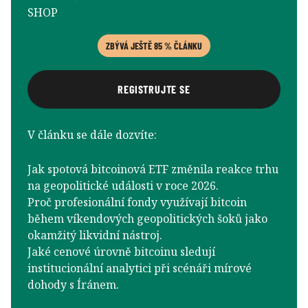
SHOP
ZBÝVÁ JEŠTĚ 85 % ČLÁNKU
REGISTRUJTE SE
V článku se dále dozvíte:
Jak spotová bitcoinová ETF změnila reakce trhu
na geopolitické události v roce 2026.
Proč profesionální fondy využívají bitcoin
během víkendových geopolitických šoků jako
okamžitý likvidní nástroj.
Jaké cenové úrovně bitcoinu sledují
institucionální analytici při scénáři mírové
dohody s Íránem.