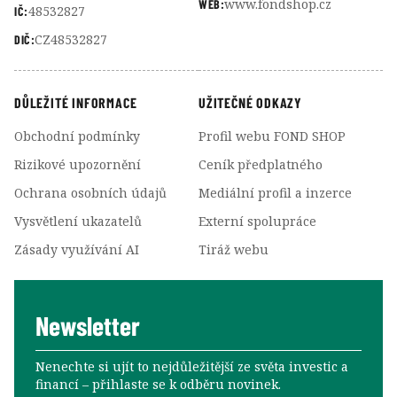
www.fondshop.cz
WEB:
48532827
IČ:
CZ48532827
DIČ:
DŮLEŽITÉ INFORMACE
UŽITEČNÉ ODKAZY
Obchodní podmínky
Profil webu FOND SHOP
Rizikové upozornění
Ceník předplatného
Ochrana osobních údajů
Mediální profil a inzerce
Vysvětlení ukazatelů
Externí spolupráce
Zásady využívání AI
Tiráž webu
Newsletter
Nenechte si ujít to nejdůležitější ze světa investic a
financí –⁠⁠⁠⁠⁠⁠ přihlaste se k odběru novinek.