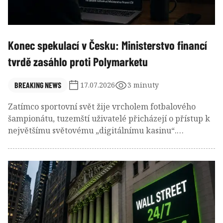
Konec spekulací v Česku: Ministerstvo financí
tvrdě zasáhlo proti Polymarketu
BREAKING NEWS
17.07.2026
3 minuty
Zatímco sportovní svět žije vrcholem fotbalového
šampionátu, tuzemští uživatelé přicházejí o přístup k
největšímu světovému „digitálnímu kasinu“.
Rozhodnutí ministerstva zní nekompromisně.