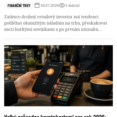
FINANČNÍ TRHY
30.07.2026
5 minut
Zatímco drobný retailový investor má tendenci
podléhat okamžitým náladám na trhu, přeskakovat
mezi horkými novinkami a po prvním náznaku
korekce stahovat kapitál na běžné účty, u větších
investorů vidíme zcela odlišnou dynamiku. Jak vlastně
o alokaci svých aktiv přemýšlejí lidé, kteří disponují
investovatelným kapitálem v řádech stovek tisíc až
milionů dolarů?
Velký průvodce kryptokartami pro rok 2026: