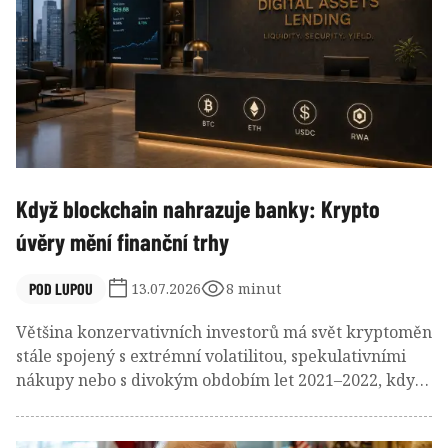
rozpor: technologicky špičková síť sice zaznamenala
raketový růst objemů, místo regulovaných akcií Apple
či Nvidia ji však zcela ovládla spekulativní mánie
memecoinů.
Když blockchain nahrazuje banky: Krypto
úvěry mění finanční trhy
POD LUPOU
13.07.2026
8 minut
Většina konzervativních investorů má svět kryptoměn
stále spojený s extrémní volatilitou, spekulativními
nákupy nebo s divokým obdobím let 2021–2022, kdy
trhem otřásly krachy neregulovaných platforem jako
Celsius či FTX. Situace v polovině roku 2026 je však