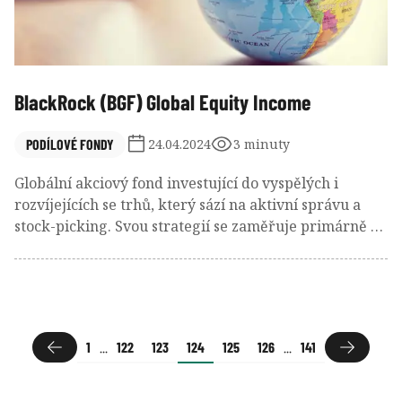
BlackRock (BGF) Global Equity Income
PODÍLOVÉ FONDY
24.04.2024
3 minuty
Globální akciový fond investující do vyspělých i
rozvíjejících se trhů, který sází na aktivní správu a
stock-picking. Svou strategií se zaměřuje primárně na
hodnotové akcie.
1
...
122
123
124
125
126
...
141