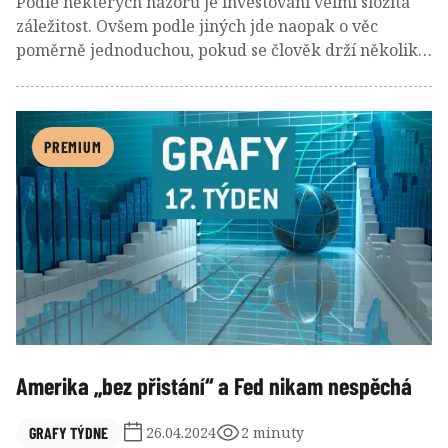
Podle některých názorů je investování velmi složitá
záležitost. Ovšem podle jiných jde naopak o věc
poměrně jednoduchou, pokud se člověk drží několika
základní pravidel.
PREMIUM
Amerika „bez přistání“ a Fed nikam nespěchá
GRAFY TÝDNE
26.04.2024
2 minuty