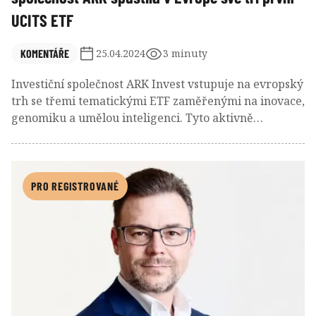
UCITS ETF
KOMENTÁŘE
25.04.2024
3 minuty
Investiční společnost ARK Invest vstupuje na evropský
trh se třemi tematickými ETF zaměřenými na inovace,
genomiku a umělou inteligenci. Tyto aktivně
spravované ETF jsou kótovány na burzách v Londýně
(v USD a GBP), Frankfurtu, Milánu a Amsterdamu (v
EUR).
PRO REGISTROVANÉ