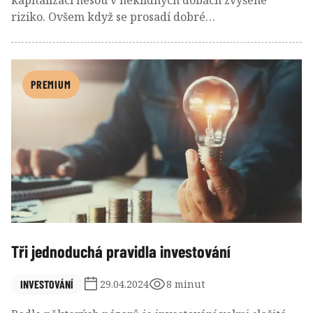
kapitalizací nesou v neklidných dobách zvýšené
riziko. Ovšem když se prosadí dobré
makroekonomické a finanční podmínky, mohou
nadprůměrně zhodnotit. V posledních 5 letech s
dvěma velkými výzvami v podobě covidové pandemie
a stagflace sice celkově small caps nestačily na large
PREMIUM
caps, nicméně small caps z USA a rozvíjejících se trhů
značně překonaly evropské a japonské small caps. K
dispozici je bohatý výběr příslušných fondů i ETF
zaměřených buď globálně, nebo na různé regiony.
Tři jednoduchá pravidla investování
INVESTOVÁNÍ
29.04.2024
8 minut