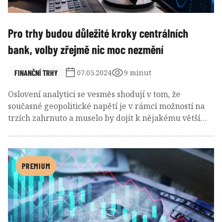
Pro trhy budou důležité kroky centrálních
bank, volby zřejmě nic moc nezmění
FINANČNÍ TRHY
07.05.2024
9 minut
Oslovení analytici se vesměs shodují v tom, že
současné geopolitické napětí je v rámci možností na
trzích zahrnuto a muselo by dojít k nějakému většímu
konfliktu, aby trhy reagovaly poklesy. Ani volby v USA
by nemusely pro ně představovat vyloženě zásadní
okamžik.
PREMIUM