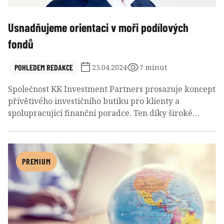
Usnadňujeme orientaci v moři podílových
fondů
POHLEDEM REDAKCE
25.04.2024
7 minut
Společnost KK Investment Partners prosazuje koncept
přívětivého investičního butiku pro klienty a
spolupracující finanční poradce. Ten díky široké
informační podpoře a zapojení speciálních aplikací,
které zohledňují i DIP, usnadňuje proces sestavování
klientských portfolií podle sledovaných investičních
cílů.
PREMIUM