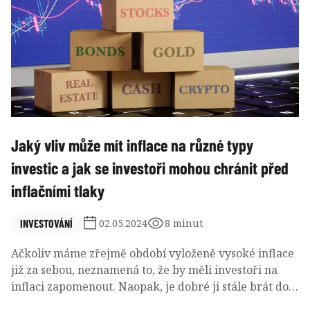
Jaký vliv může mít inflace na různé typy
investic a jak se investoři mohou chránit před
inflačními tlaky
INVESTOVÁNÍ
02.05.2024
8 minut
Ačkoliv máme zřejmě období vyloženě vysoké inflace
již za sebou, neznamená to, že by měli investoři na
inflaci zapomenout. Naopak, je dobré ji stále brát do
úvahy. Jak tedy poskládat vhodné portfolio?