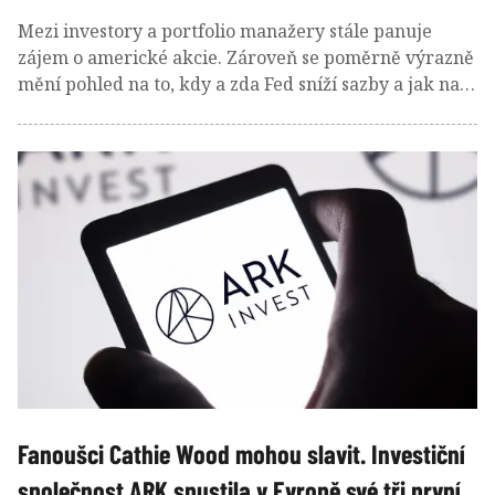
Mezi investory a portfolio manažery stále panuje
zájem o americké akcie. Zároveň se poměrně výrazně
mění pohled na to, kdy a zda Fed sníží sazby a jak na
tom americká ekonomika bude.
Fanoušci Cathie Wood mohou slavit. Investiční
společnost ARK spustila v Evropě své tři první