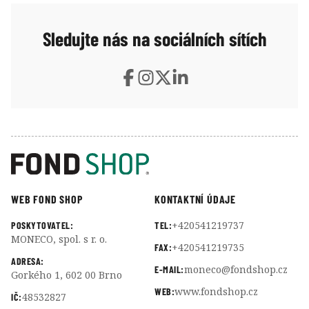
Sledujte nás na sociálních sítích
WEB FOND SHOP
KONTAKTNÍ ÚDAJE
+420541219737
POSKYTOVATEL:
TEL:
MONECO, spol. s r. o.
+420541219735
FAX:
ADRESA:
moneco@fondshop.cz
E-MAIL:
Gorkého 1, 602 00 Brno
www.fondshop.cz
WEB:
48532827
IČ: