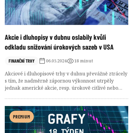
Akcie i dluhopisy v dubnu oslabily kvůli
odkladu snižování úrokových sazeb v USA
FINANČNÍ TRHY
06.05.2024
18 minut
Akciové i dluhopisové trhy v dubnu převážně ztrácely
s tím, že nadměrně zápornou výkonnost utrpěly
jednak americké akcie, resp. úrokově citlivé nebo
růstové akciové sektory a dále bonitní státní
dluhopisy. Vedly k tomu zesílené inflační tlaky v
ekonomice USA, která navíc vykázala překvapivě
pomalejší než očekávaný růst HDP za 1Q 2024, i když
PREMIUM
dílčí makrodata naznačují robustní hospodářskou
aktivitu. Evropská ekonomika se zotavuje z nedávné