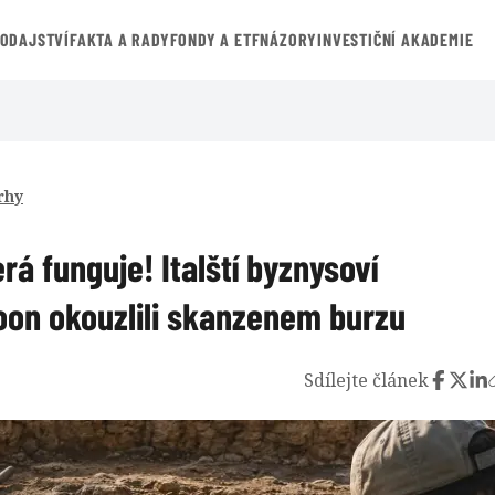
VODAJSTVÍ
FAKTA A RADY
FONDY A ETF
NÁZORY
INVESTIČNÍ AKADEMIE
rhy
rá funguje! Italští byznysoví
oon okouzlili skanzenem burzu
Sdílejte článek