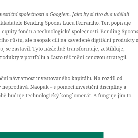
estiční společností a Googlem. Jako by si tito dva udělali
zakladatele Bending Spoons Lucu Ferrariho. Ten popisuje
 equity fondu a technologické společnosti. Bending Spoon
ho růstu, ale naopak cílí na zavedené digitální produkty s
oj se zastavil. Tyto následně transformuje, zeštíhluje,
produkty v portfoliu a často též mění cenovou strategii.
ční návratnost investovaného kapitálu. Na rozdíl od
 neprodává. Naopak – s pomocí investiční disciplíny a
ě buduje technologický konglomerát. A funguje jim to.