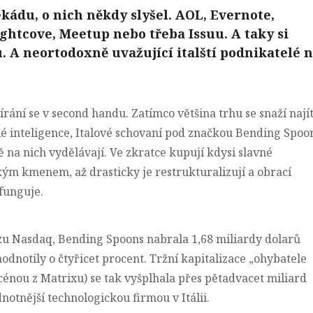
kádu, o nich někdy slyšel. AOL, Evernote,
ghtcove, Meetup nebo třeba Issuu. A taky si
. A neortodoxně uvažující italští podnikatelé 
rání se v second handu. Zatímco většina trhu se snaží nají
é inteligence
, Italové schovaní pod značkou Bending Spoo
ně na nich vydělávají. Ve zkratce kupují kdysi slavné
kým kmenem, až drasticky je restrukturalizují a obrací
 funguje.
zu Nasdaq, Bending Spoons nabrala 1,68 miliardy dolarů
hodnotily o čtyřicet procent. Tržní kapitalizace „ohybatele
scénou z Matrixu) se tak vyšplhala přes pětadvacet miliard
notnější technologickou firmou v Itálii.