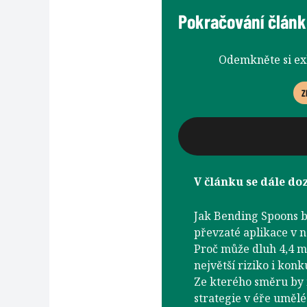
Pokračování článk
Odemkněte si e
Z
V článku se dále doz
Jak Bending Spoons b
převzaté aplikace v 
Proč může dluh 4,4 m
největší riziko i kon
Ze kterého směru by m
strategie v éře umělé