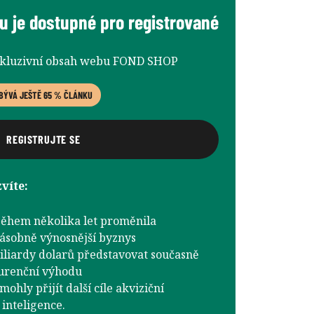
u je dostupné pro registrované
xkluzivní obsah webu FOND SHOP
BÝVÁ JEŠTĚ 65 % ČLÁNKU
REGISTRUJTE SE
víte:
ěhem několika let proměnila
násobně výnosnější byznys
iliardy dolarů představovat současně
kurenční výhodu
ohly přijít další cíle akviziční
 inteligence.