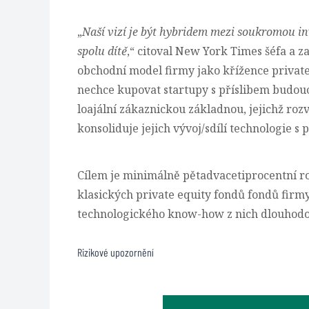
„
Naší vizí je být hybridem mezi soukromou inv
spolu dítě
,“ citoval New York Times šéfa a 
obchodní model firmy jako křížence private
nechce kupovat startupy s příslibem budoucí
loajální zákaznickou základnou, jejichž rozv
konsoliduje jejich vývoj/sdílí technologie s 
Cílem je minimálně pětadvacetiprocentní ro
klasických private equity fondů fondů firmy
technologického know-how z nich dlouhodob
Rizikové upozornění