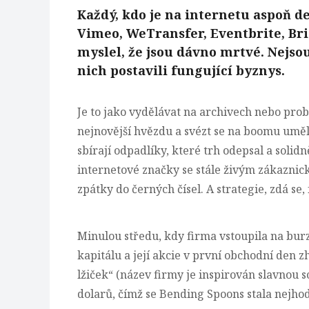
Každý, kdo je na internetu aspoň de
Vimeo, WeTransfer, Eventbrite, Bri
myslel, že jsou dávno mrtvé. Nejsou
nich postavili fungující byznys.
Je to jako vydělávat na archivech nebo probí
nejnovější hvězdu a
svézt se na boomu uměl
sbírají odpadlíky, které trh odepsal a solid
internetové značky se stále živým zákaznic
zpátky do černých čísel. A strategie, zdá se,
Minulou středu, kdy firma vstoupila na bur
kapitálu a její akcie v první obchodní den z
lžiček“ (název firmy je inspirován slavnou 
dolarů, čímž se Bending Spoons stala nejhod