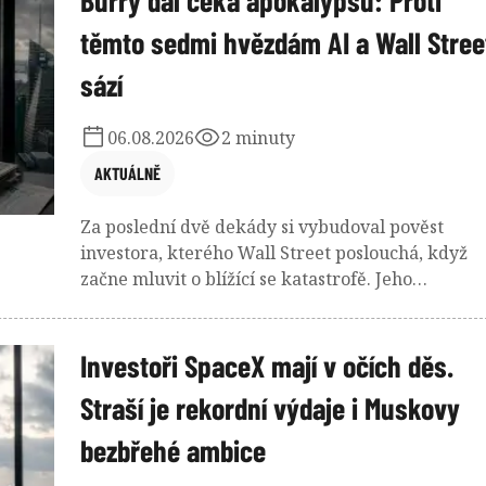
Burry dál čeká apokalypsu: Proti
těmto sedmi hvězdám AI a Wall Stree
sází
06.08.2026
2 minuty
AKTUÁLNĚ
Za poslední dvě dekády si vybudoval pověst
investora, kterého Wall Street poslouchá, když
začne mluvit o blížící se katastrofě. Jeho
majstrštyk - sázku proti americkému
hypotečnímu trhu před krizí v roce 2008 -
proslavil i film. A nyní znovu vysílá mimořádně
Investoři SpaceX mají v očích děs.
pesimistický signál. Aktuální euforie je podle něj
Straší je rekordní výdaje i Muskovy
jen předzvěstí prudkého obratu.
bezbřehé ambice