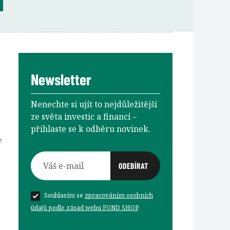
Newsletter
Nenechte si ujít to nejdůležitější
ze světa investic a financí –⁠⁠⁠⁠⁠⁠
přihlaste se k odběru novinek.
e
Souhlasím se
zpracováním osobních
údajů podle zásad webu FOND SHOP
.