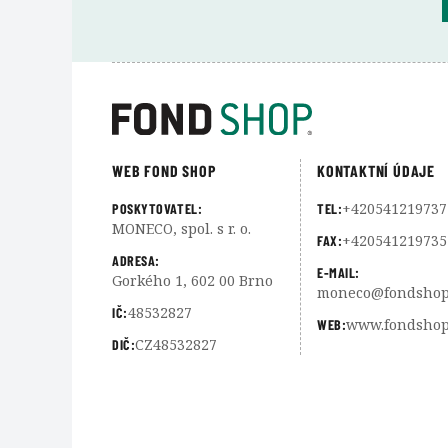
WEB FOND SHOP
KONTAKTNÍ ÚDAJE
+420541219737
POSKYTOVATEL:
TEL:
MONECO, spol. s r. o.
+420541219735
FAX:
ADRESA:
E-MAIL:
Gorkého 1, 602 00 Brno
moneco@fondshop
48532827
IČ:
www.fondshop
WEB:
CZ48532827
DIČ: