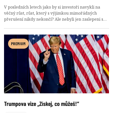
V posledních letech jako by si investoři navykli na
věčný růst, růst, který s výjimkou mimořádných
přerušení nikdy nekončí? Ale nebyli jen zaslepeni s
obrazovkami sledujícími vývoj indexů a ETF?!
PREMIUM
Trumpova vize „Získej, co můžeš!“