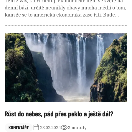
Těm z vás, kteří sledují ekonomické dění ve světě na
denní bázi, určitě neunikly obavy mnoha médií o tom,
kam že se to americká ekonomika zase řítí. Bude
následovat kamikaze, nebo se dál vznášet v oblacích?
Na to se podíváme v dnešním krátkém komentáři.
Růst do nebes, pád přes peklo a ještě dál?
KOMENTÁŘE
28.02.2025
3 minuty