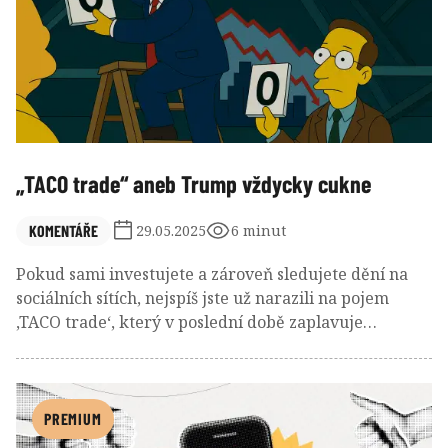
„TACO trade“ aneb Trump vždycky cukne
KOMENTÁŘE
29.05.2025
6 minut
Pokud sami investujete a zároveň sledujete dění na
sociálních sítích, nejspíš jste už narazili na pojem
‚TACO trade‘, který v poslední době zaplavuje
internet. Tahle lehce ironická zkratka popisuje
typické chování amerického prezidenta. A i když ji
mnozí berou spíš jako vtip, stojí na reálných
základech a má i skutečné dopady.
PREMIUM