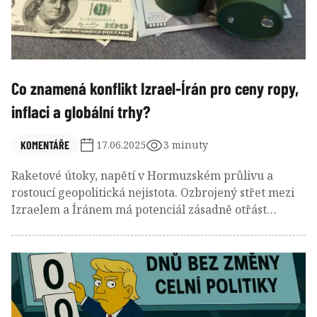
Co znamená konflikt Izrael-Írán pro ceny ropy,
inflaci a globální trhy?
KOMENTÁŘE
17.06.2025
3 minuty
Raketové útoky, napětí v Hormuzském průlivu a
rostoucí geopolitická nejistota. Ozbrojený střet mezi
Izraelem a Íránem má potenciál zásadně otřást
globálními trhy. Jaký dopad může mít tato eskalace na
ceny ropy, inflaci a rozhodování centrálních bank? A
jak se připravit jako investor?