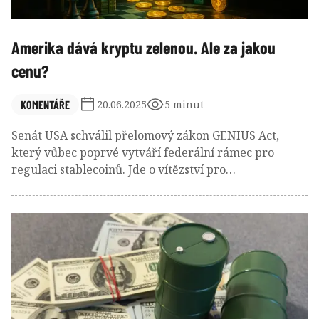
Amerika dává kryptu zelenou. Ale za jakou
cenu?
KOMENTÁŘE
20.06.2025
5 minut
Senát USA schválil přelomový zákon GENIUS Act,
který vůbec poprvé vytváří federální rámec pro
regulaci stablecoinů. Jde o vítězství pro
kryptoprůmysl, banky i technologické firmy. Jenže za
kulisami se odehrává hra, kde v sázce není jen
digitální dolar, ale i důvěryhodnost americké
regulace, role prezidenta a mocenský boj mezi
starými a novými finančními elitami.