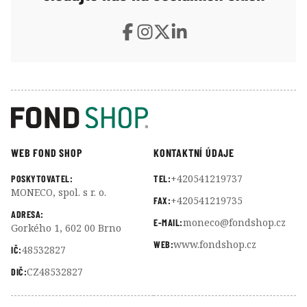
WEB FOND SHOP
KONTAKTNÍ ÚDAJE
+420541219737
POSKYTOVATEL:
TEL:
MONECO, spol. s r. o.
+420541219735
FAX:
ADRESA:
moneco@fondshop.cz
E-MAIL:
Gorkého 1, 602 00 Brno
www.fondshop.cz
WEB:
48532827
IČ:
CZ48532827
DIČ: