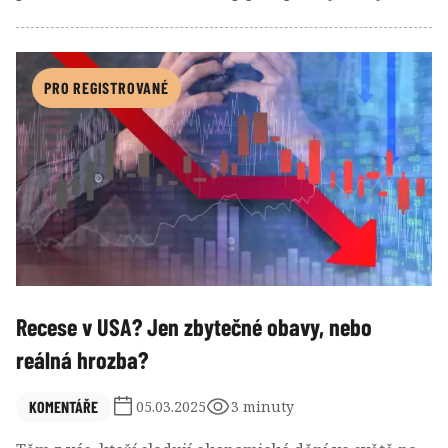
příkaz k vytvoření Strategické bitcoinové rezervy a
US Digital Asset Stockpil!
PRO REGISTROVANÉ
Recese v USA? Jen zbytečné obavy, nebo
reálná hrozba?
KOMENTÁŘE
05.03.2025
3 minuty