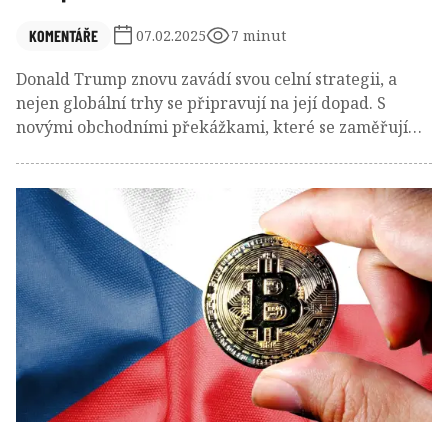
KOMENTÁŘE
07.02.2025
7 minut
Donald Trump znovu zavádí svou celní strategii, a
nejen globální trhy se připravují na její dopad. S
novými obchodními překážkami, které se zaměřují
především na Čínu, Mexiko a Kanadu, neméně pak i
EU. V sázce jsou průmysly závislé na dovozu a vývozu.
Ochrání tato „protekcionářská“ politika americká
pracovní místa a podniky, nebo vyvolá jen další
odvetná opatření a turbulence na trhu?