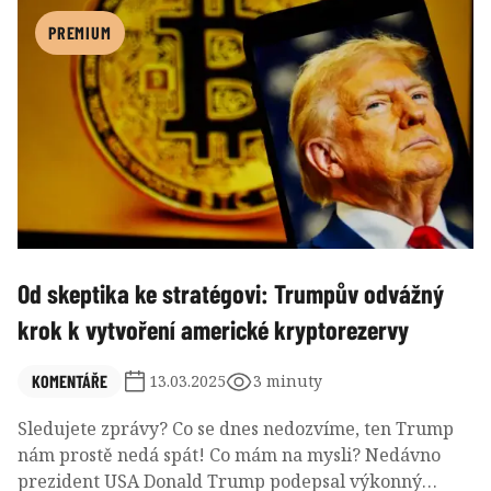
značnoupozornost investorů a analytiků po celém
světě, neboť způsobil ztráty většině klasických
PREMIUM
portfolií.
Od skeptika ke stratégovi: Trumpův odvážný
krok k vytvoření americké kryptorezervy
KOMENTÁŘE
13.03.2025
3 minuty
Sledujete zprávy? Co se dnes nedozvíme, ten Trump
nám prostě nedá spát! Co mám na mysli? Nedávno
prezident USA Donald Trump podepsal výkonný