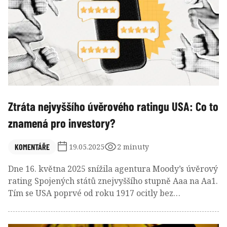
Ztráta nejvyššího úvěrového ratingu USA: Co to
znamená pro investory?
KOMENTÁŘE
19.05.2025
2 minuty
Dne 16. května 2025 snížila agentura Moody’s úvěrový
rating Spojených států znejvyššího stupně Aaa na Aa1.
Tím se USA poprvé od roku 1917 ocitly bez
nejvyššíhohodnocení od všech tří hlavních
ratingových agentur. Tento krok vyvolal