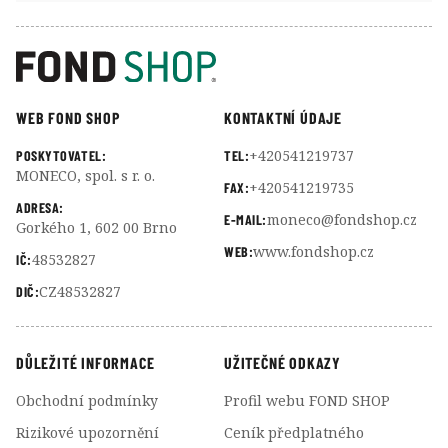
WEB FOND SHOP
KONTAKTNÍ ÚDAJE
+420541219737
POSKYTOVATEL:
TEL:
MONECO, spol. s r. o.
+420541219735
FAX:
ADRESA:
moneco@fondshop.cz
E-MAIL:
Gorkého 1, 602 00 Brno
www.fondshop.cz
WEB:
48532827
IČ:
CZ48532827
DIČ:
DŮLEŽITÉ INFORMACE
UŽITEČNÉ ODKAZY
Obchodní podmínky
Profil webu FOND SHOP
Rizikové upozornění
Ceník předplatného