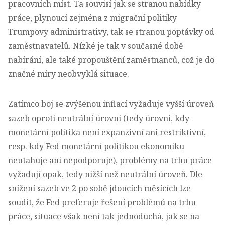
pracovních míst. Ta souvisí jak se stranou nabídky
práce, plynoucí zejména z migrační politiky
Trumpovy administrativy, tak se stranou poptávky od
zaměstnavatelů. Nízké je tak v současné době
nabírání, ale také propouštění zaměstnanců, což je do
značné míry neobvyklá situace.
Zatímco boj se zvýšenou inflací vyžaduje vyšší úroveň
sazeb oproti neutrální úrovni (tedy úrovni, kdy
monetární politika není expanzivní ani restriktivní,
resp. kdy Fed monetární politikou ekonomiku
neutahuje ani nepodporuje), problémy na trhu práce
vyžadují opak, tedy nižší než neutrální úroveň. Dle
snížení sazeb ve 2 po sobě jdoucích měsících lze
soudit, že Fed preferuje řešení problémů na trhu
práce, situace však není tak jednoduchá, jak se na