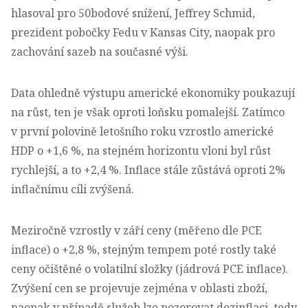
hlasoval pro 50bodové snížení, Jeffrey Schmid,
prezident pobočky Fedu v Kansas City, naopak pro
zachování sazeb na současné výši.
Data ohledně výstupu americké ekonomiky poukazují
na růst, ten je však oproti loňsku pomalejší. Zatímco
v první polovině letošního roku vzrostlo americké
HDP o +1,6 %, na stejném horizontu vloni byl růst
rychlejší, a to +2,4 %. Inflace stále zůstává oproti 2%
inflačnímu cíli zvýšená.
Meziročně vzrostly v září ceny (měřeno dle PCE
inflace) o +2,8 %, stejným tempem poté rostly také
ceny očištěné o volatilní složky (jádrová PCE inflace).
Zvýšení cen se projevuje zejména v oblasti zboží,
naopak v případě služeb lze pozorovat dezinflaci, tedy