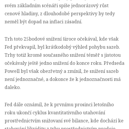
svém základním scénáři spíše jednorázový růst
cenové hladiny, z dlouhodobé perspektivy by tedy
neměl být dopad na inflaci zásadní.
Trh toto 25bodové snížení široce očekával, kde však
Fed překvapil, byl krátkodobý výhled pohybu sazeb.
Trhy totiž kromě současného snížení téměř s jistotou
očekávaly ještě jedno snížení do konce roku. Předseda
Powell byl však obezřetný a zmínil, že snížení sazeb
není jednoznačné, a dokonce že k jednoznačnosti má
daleko.
Fed dále oznámil, že k prvnímu prosinci letošního
roku ukončí cyklus kvantitativního utahování
prostřednictvím snižovaní své bilance, kde dochází ke
stahování likvidity z trhu prostřednictvím prodeje