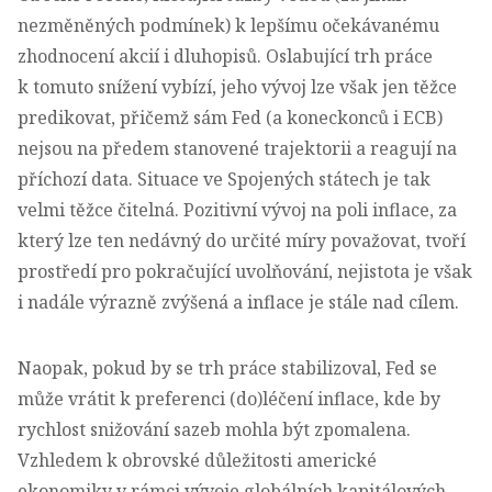
nezměněných podmínek) k lepšímu očekávanému
zhodnocení akcií i dluhopisů. Oslabující trh práce
k tomuto snížení vybízí, jeho vývoj lze však jen těžce
predikovat, přičemž sám Fed (a koneckonců i ECB)
nejsou na předem stanovené trajektorii a reagují na
příchozí data. Situace ve Spojených státech je tak
velmi těžce čitelná. Pozitivní vývoj na poli inflace, za
který lze ten nedávný do určité míry považovat, tvoří
prostředí pro pokračující uvolňování, nejistota je však
i nadále výrazně zvýšená a inflace je stále nad cílem.
Naopak, pokud by se trh práce stabilizoval, Fed se
může vrátit k preferenci (do)léčení inflace, kde by
rychlost snižování sazeb mohla být zpomalena.
Vzhledem k obrovské důležitosti americké
ekonomiky v rámci vývoje globálních kapitálových