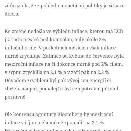
zdůraznila, že z pohledu monetární politiky je situace
dobrá.
Ke změně nedošlo ve výhledu inflace, kterou má ECB
již řadu měsíců pod kontrolou, tedy okolo 2%
inflačního cíle. V posledních měsících však inflace
mírně zrychluje. Zatímco od května do července byla
meziroční inflace na či dokonce mírně pod 2% cílem,
v srpnu zrychlila na 2,1 % a v září pak na 2,2 %.
Důvodem zrychlení byl pak vývoj cen energií či
služeb, naopak pomalejší růst cen potravin působil
pozitivně.
Dle konsensu agentury Bloomberg by meziroční
inflace v říjnu měla mírně zpomalit na 2,1 %.
Meziroční jádrová inflace pak v září mírně zrychlila