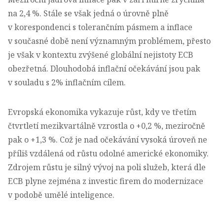
na 2,4 %. Stále se však jedná o úrovně plně
v korespondenci s tolerančním pásmem a inflace
v současné době není významným problémem, přesto
je však v kontextu zvýšené globální nejistoty ECB
obezřetná. Dlouhodobá inflační očekávání jsou pak
v souladu s 2% inflačním cílem.
Evropská ekonomika vykazuje růst, kdy ve třetím
čtvrtletí mezikvartálně vzrostla o +0,2 %, meziročně
pak o +1,3 %. Což je nad očekávání vysoká úroveň ne
příliš vzdálená od růstu odolné americké ekonomiky.
Zdrojem růstu je silný vývoj na poli služeb, která dle
ECB plyne zejména z investic firem do modernizace
v podobě umělé inteligence.