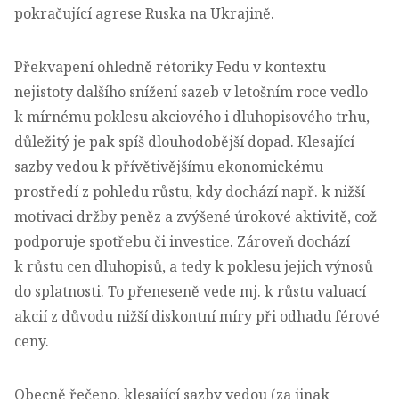
pokračující agrese Ruska na Ukrajině.
Překvapení ohledně rétoriky Fedu v kontextu
nejistoty dalšího snížení sazeb v letošním roce vedlo
k mírnému poklesu akciového i dluhopisového trhu,
důležitý je pak spíš dlouhodobější dopad. Klesající
sazby vedou k přívětivějšímu ekonomickému
prostředí z pohledu růstu, kdy dochází např. k nižší
motivaci držby peněz a zvýšené úrokové aktivitě, což
podporuje spotřebu či investice. Zároveň dochází
k růstu cen dluhopisů, a tedy k poklesu jejich výnosů
do splatnosti. To přeneseně vede mj. k růstu valuací
akcií z důvodu nižší diskontní míry při odhadu férové
ceny.
Obecně řečeno, klesající sazby vedou (za jinak