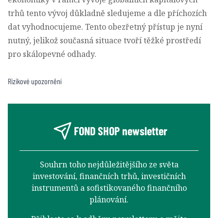
trhů tento vývoj důkladně sledujeme a dle příchozích
dat vyhodnocujeme. Tento obezřetný přístup je nyní
nutný, jelikož současná situace tvoří těžké prostředí
pro skálopevné odhady.
Rizikové upozornění
FOND SHOP newsletter
Souhrn toho nejdůležitějšího ze světa
investování, finančních trhů, investičních
instrumentů a sofistikovaného finančního
plánování.